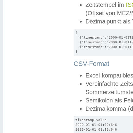
Zeitstempel im
IS
(Offset von MEZ
Dezimalpunkt als
[

  {"timestamp":"2000-01-01T0
  {"timestamp":"2000-01-01T0
  {"timestamp":"2000-01-01T0
]
CSV-Format
Excel-kompatibles
Vereinfachte Zeit
Sommerzeitumstel
Semikolon als Fel
Dezimalkomma (de
timestamp;value

2000-01-01 01:00;646

2000-01-01 01:15;646
