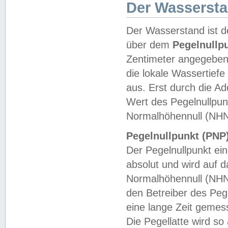
Der Wasserst
Der Wasserstand ist d
über dem
Pegelnullp
Zentimeter angegeben
die lokale Wassertie
aus. Erst durch die A
Wert des Pegelnullpun
Normalhöhennull (NHN
Pegelnullpunkt (PNP)
Der Pegelnullpunkt ei
absolut und wird auf
Normalhöhennull (NHN
den Betreiber des Pege
eine lange Zeit geme
Die Pegellatte wird s