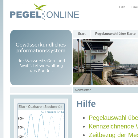
Hilfe
Link
Start
Pegelauswahl über Karte
Newsletter
Hilfe
Elbe - Cuxhaven Steubenhöft
Pegelauswahl übe
Kennzeichnende 
Zeitbezug der Me