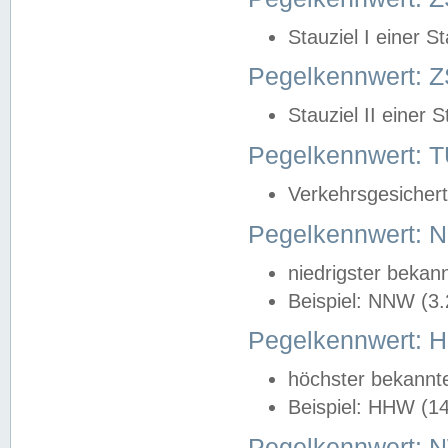
Stauziel I einer S
Pegelkennwert: Z
Stauziel II einer 
Pegelkennwert:
Verkehrsgesichert
Pegelkennwert:
niedrigster bekan
Beispiel: NNW (3
Pegelkennwert:
höchster bekannt
Beispiel: HHW (1
Pegelkennwert: 