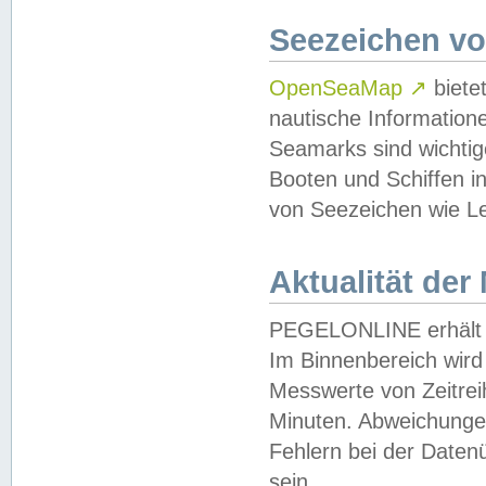
Seezeichen v
OpenSeaMap
↗
biete
nautische Information
Seamarks sind wichtig
Booten und Schiffen i
von Seezeichen wie Le
Aktualität der
PEGELONLINE erhält u
Im Binnenbereich wird 
Messwerte von Zeitreih
Minuten. Abweichungen
Fehlern bei der Daten
sein.