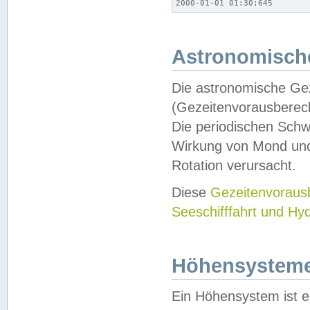
2000-01-01 01:30;645
Astronomische
Die astronomische Gez
(Gezeitenvorausberec
Die periodischen Schw
Wirkung von Mond und
Rotation verursacht.
Diese
Gezeitenvorau
Seeschifffahrt und Hy
Höhensystem
Ein Höhensystem ist e