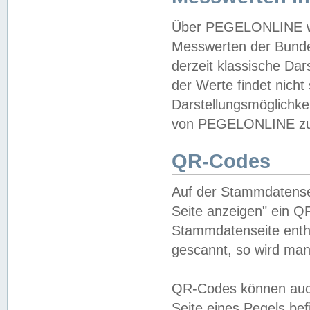
Über PEGELONLINE wer
Messwerten der Bundes
derzeit klassische Da
der Werte findet nicht 
Darstellungsmöglichkei
von PEGELONLINE zu 
QR-Codes
Auf der Stammdatensei
Seite anzeigen" ein Q
Stammdatenseite enthä
gescannt, so wird man
QR-Codes können auc
Seite eines Pegels be