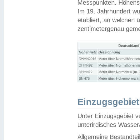
Messpunkten. Höhensy
Im 19. Jahrhundert wu
etabliert, an welchen 
zentimetergenau gem
Deutschland
Höhennetz
Bezeichnung
DHHN2016
Meter über Normalhöhennul
DHHN92
Meter über Normalhöhennul
DHHN12
Meter über Normalnull (m. 
SNN76
Meter über Höhennormal (m
Einzugsgebiet
Unter Einzugsgebiet v
unterirdisches Wasser
Allgemeine Bestandtei