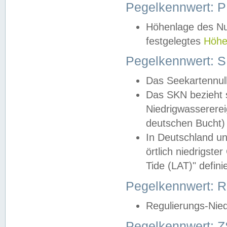
Pegelkennwert: 
Höhenlage des Nul
festgelegtes
Höhe
Pegelkennwert: 
Das Seekartennull
Das SKN bezieht s
Niedrigwassererei
deutschen Bucht) 
In Deutschland un
örtlich niedrigst
Tide (LAT)" definie
Pegelkennwert:
Regulierungs-Nie
Pegelkennwert: Z