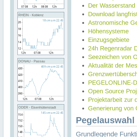
Der Wasserstand
Download langfris
RHEIN - Koblenz
Astronomische Gez
Höhensysteme
Einzugsgebiete
24h Regenradar
Seezeichen von 
DONAU - Passau
Aktualität der Me
Grenzwertübersch
PEGELONLINE-Di
Open Source Projek
Projektarbeit zur
Generierung von 
ODER - Eisenhüttenstadt
Pegelauswahl 
Grundlegende Funkti