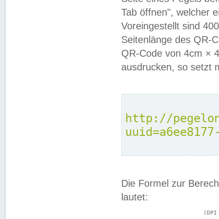
Tab öffnen", welcher 
Voreingestellt sind 4
Seitenlänge des QR-C
QR-Code von 4cm × 4c
ausdrucken, so setzt 
http://pegelo
uuid=a6ee8177
Die Formel zur Berech
lautet:
			(DPI × Druckkantenlänge in cm) ÷ 2,54 = Kantenlänge in Pixel
