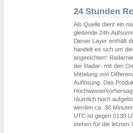
24 Stunden R
Als Quelle dient ein n
gleitende 24h-Aufsum
Dieser Layer enthält
handelt es sich um di
angeeichten“ Radarnie
der Radar- mit den O
Mittelung von Differe
Auflösung. Das Produk
Hochwasservorhersagez
räumlich hoch aufgelö
werden ca. 30 Minuten
UTC ist gegen 0130 UTC
stehen für die letzten