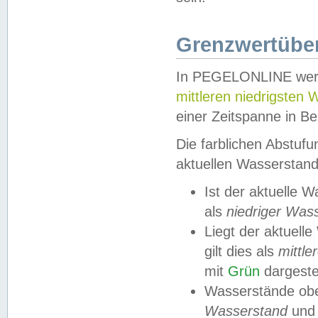
Grenzwertüber
In PEGELONLINE werde
mittleren niedrigsten
einer Zeitspanne in Be
Die farblichen Abstuf
aktuellen Wasserstand
Ist der aktuelle 
als
niedriger Was
Liegt der aktue
gilt dies als
mittle
mit
Grün
dargestel
Wasserstände obe
Wasserstand
und