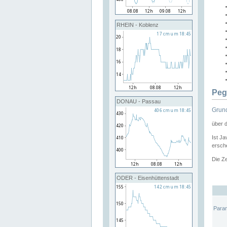
RHEIN - Koblenz
Peg
DONAU - Passau
Grund
über 
Ist Ja
ersche
Die Ze
ODER - Eisenhüttenstadt
Para