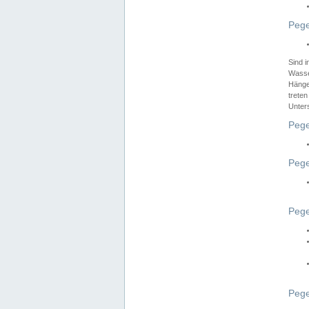
Pege
Sind 
Wasser
Hänge
treten
Unter
Pege
Pege
Pege
Pege