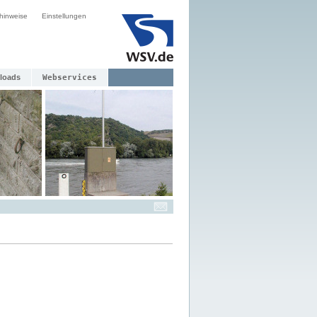
hinweise
Einstellungen
loads
Webservices