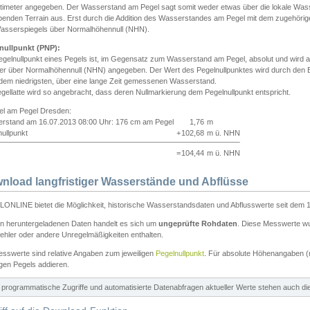
ntimeter angegeben. Der Wasserstand am Pegel sagt somit weder etwas über die lokale Wa
enden Terrain aus. Erst durch die Addition des Wasserstandes am Pegel mit dem zugehörig
asserspiegels über Normalhöhennull (NHN).
nullpunkt (PNP):
egelnullpunkt eines Pegels ist, im Gegensatz zum Wasserstand am Pegel, absolut und wir
ter über Normalhöhennull (NHN) angegeben. Der Wert des Pegelnullpunktes wird durch den Bet
 dem niedrigsten, über eine lange Zeit gemessenen Wasserstand.
gellatte wird so angebracht, dass deren Nullmarkierung dem Pegelnullpunkt entspricht.
iel am Pegel Dresden:
rstand am 16.07.2013 08:00 Uhr: 176 cm am Pegel
1,76
m
ullpunkt
+
102,68
m ü. NHN
=
104,44
m ü. NHN
nload langfristiger Wasserstände und Abflüsse
ONLINE bietet die Möglichkeit, historische Wasserstandsdaten und Abflusswerte seit dem 1
en heruntergeladenen Daten handelt es sich um
ungeprüfte Rohdaten
. Diese Messwerte wur
ehler oder andere Unregelmäßigkeiten enthalten.
esswerte sind relative Angaben zum jeweiligen
Pegelnullpunkt
. Für absolute Höhenangaben 
igen Pegels addieren.
ür programmatische Zugriffe und automatisierte Datenabfragen aktueller Werte stehen auch d