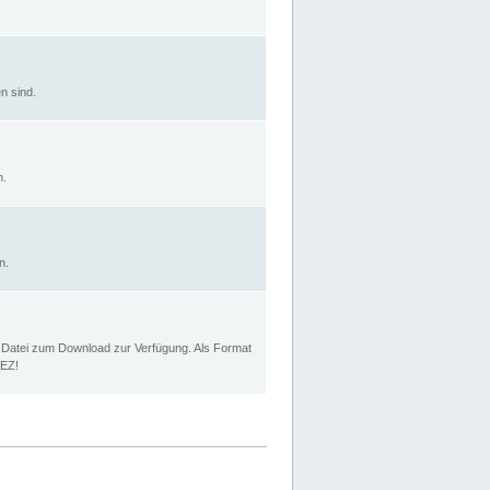
n sind.
n.
n.
p Datei zum Download zur Verfügung. Als Format
MEZ!