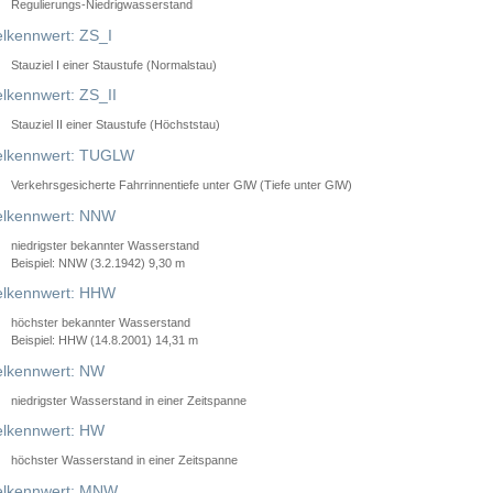
Regulierungs-Niedrigwasserstand
lkennwert: ZS_I
Stauziel I einer Staustufe (Normalstau)
lkennwert: ZS_II
Stauziel II einer Staustufe (Höchststau)
elkennwert: TUGLW
Verkehrsgesicherte Fahrrinnentiefe unter GlW (Tiefe unter GlW)
lkennwert: NNW
niedrigster bekannter Wasserstand
Beispiel: NNW (3.2.1942) 9,30 m
lkennwert: HHW
höchster bekannter Wasserstand
Beispiel: HHW (14.8.2001) 14,31 m
lkennwert: NW
niedrigster Wasserstand in einer Zeitspanne
lkennwert: HW
höchster Wasserstand in einer Zeitspanne
elkennwert: MNW