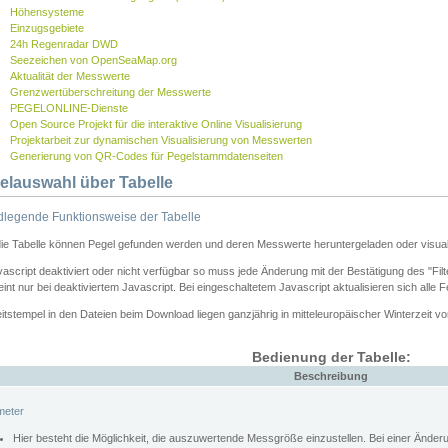
Höhensysteme
Einzugsgebiete
24h Regenradar DWD
Seezeichen von OpenSeaMap.org
Aktualität der Messwerte
Grenzwertüberschreitung der Messwerte
PEGELONLINE-Dienste
Open Source Projekt für die interaktive Online Visualisierung
Projektarbeit zur dynamischen Visualisierung von Messwerten
Generierung von QR-Codes für Pegelstammdatenseiten
elauswahl über Tabelle
legende Funktionsweise der Tabelle
die Tabelle können Pegel gefunden werden und deren Messwerte heruntergeladen oder visuali
vascript deaktiviert oder nicht verfügbar so muss jede Änderung mit der Bestätigung des "Filt
int nur bei deaktiviertem Javascript. Bei eingeschaltetem Javascript aktualisieren sich alle 
itstempel in den Dateien beim Download liegen ganzjährig in mitteleuropäischer Winterzeit vo
Bedienung der Tabelle:
Beschreibung
meter
Hier besteht die Möglichkeit, die auszuwertende Messgröße einzustellen. Bei einer Ände