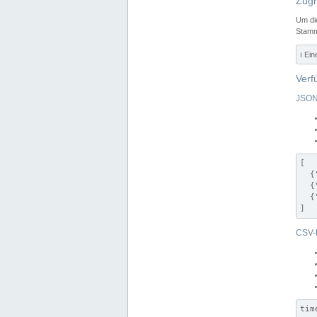
Zugr
Um di
Stamm
ℹ️ Ei
Verf
JSON
[

  {
  {
  {
]
CSV-
tim