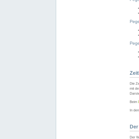
Pege
Peg
Zei
Die Ze
mit d
Darst
Beim
In de
Der
Der W