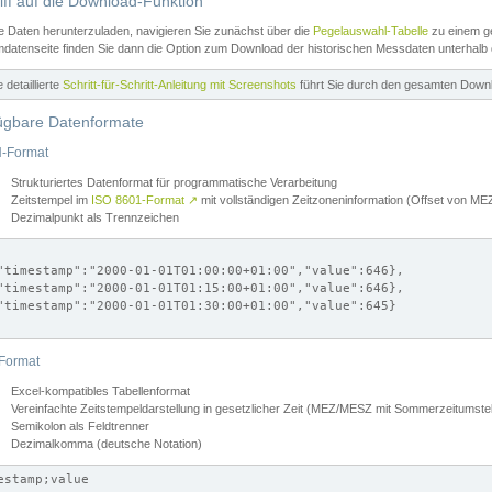
iff auf die Download-Funktion
e Daten herunterzuladen, navigieren Sie zunächst über die
Pegelauswahl-Tabelle
zu einem ge
datenseite finden Sie dann die Option zum Download der historischen Messdaten unterhalb
ne detaillierte
Schritt-für-Schritt-Anleitung mit Screenshots
führt Sie durch den gesamten Down
ügbare Datenformate
-Format
Strukturiertes Datenformat für programmatische Verarbeitung
Zeitstempel im
ISO 8601-Format
↗
mit vollständigen Zeitzoneninformation (Offset von 
Dezimalpunkt als Trennzeichen
"timestamp":"2000-01-01T01:00:00+01:00","value":646},

"timestamp":"2000-01-01T01:15:00+01:00","value":646},

"timestamp":"2000-01-01T01:30:00+01:00","value":645}

Format
Excel-kompatibles Tabellenformat
Vereinfachte Zeitstempeldarstellung in gesetzlicher Zeit (MEZ/MESZ mit Sommerzeitumstel
Semikolon als Feldtrenner
Dezimalkomma (deutsche Notation)
estamp;value
