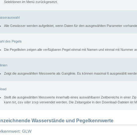
Selektionen im Menü zurückgesetzt.
sserauswahl
Alle Gewässer werden aufgelistet, wenn Daten für den ausgewählten Parameter vorhande
ahl des Pegels
Die Pegellisten zeigen alle verfügbaren Pegel einmal mit Namen und einmal mit Nummer a
inien
Zeigt die ausgewählten Messwerte als Ganglinie. Es können maximal 6 ausgewählt werde
load
Stellt die ausgewählten Messwerte innerhalb eines auswählbaren Zeitbereichs in einer Zi
kann txt, csv oder zrxp verwendet werden. Die Zeitangabe in den Download-Dateien ist 
nzeichnende Wasserstände und Pegelkennwerte
lkennwert: GLW