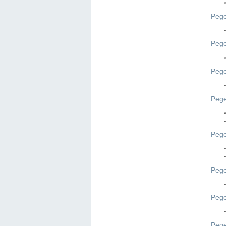
Pege
Pege
Peg
Pege
Pege
Pege
Pege
Peg