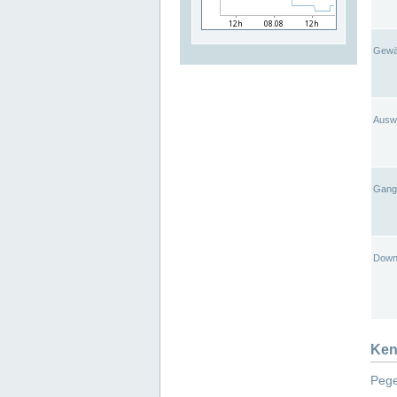
Gewä
Ausw
Gangl
Down
Ken
Pege