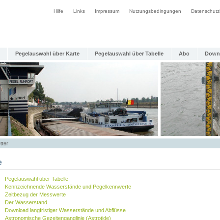
Hilfe
Links
Impressum
Nutzungsbedingungen
Datenschutz
Pegelauswahl über Karte
Pegelauswahl über Tabelle
Abo
Down
tter
e
Pegelauswahl über Tabelle
Kennzeichnende Wasserstände und Pegelkennwerte
Zeitbezug der Messwerte
Der Wasserstand
Download langfristiger Wasserstände und Abflüsse
Astronomische Gezeitenganglinie (Astrotide)