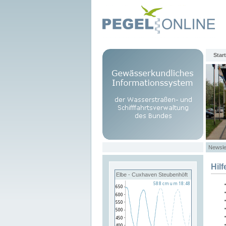
Start
Newsle
Hilf
Elbe - Cuxhaven Steubenhöft