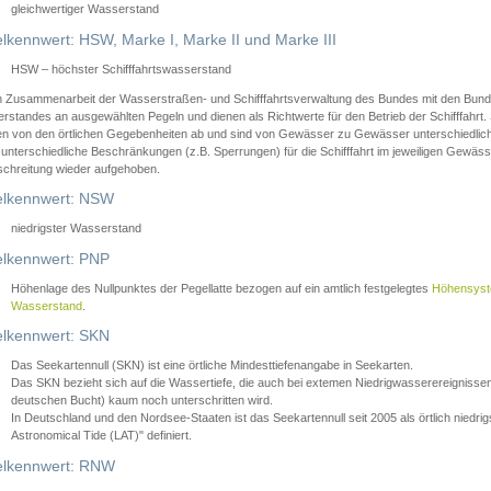
gleichwertiger Wasserstand
lkennwert: HSW, Marke I, Marke II und Marke III
HSW – höchster Schifffahrtswasserstand
in Zusammenarbeit der Wasserstraßen- und Schifffahrtsverwaltung des Bundes mit den Bund
standes an ausgewählten Pegeln und dienen als Richtwerte für den Betrieb der Schifffahrt. 
n von den örtlichen Gegebenheiten ab und sind von Gewässer zu Gewässer unterschiedlich
 unterschiedliche Beschränkungen (z.B. Sperrungen) für die Schifffahrt im jeweiligen Gewäss
schreitung wieder aufgehoben.
lkennwert: NSW
niedrigster Wasserstand
lkennwert: PNP
Höhenlage des Nullpunktes der Pegellatte bezogen auf ein amtlich festgelegtes
Höhensys
Wasserstand
.
lkennwert: SKN
Das Seekartennull (SKN) ist eine örtliche Mindesttiefenangabe in Seekarten.
Das SKN bezieht sich auf die Wassertiefe, die auch bei extemen Niedrigwasserereignissen
deutschen Bucht) kaum noch unterschritten wird.
In Deutschland und den Nordsee-Staaten ist das Seekartennull seit 2005 als örtlich nie
Astronomical Tide (LAT)" definiert.
lkennwert: RNW