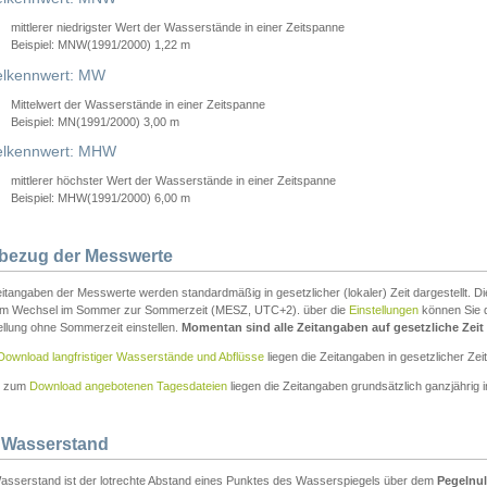
mittlerer niedrigster Wert der Wasserstände in einer Zeitspanne
Beispiel: MNW(1991/2000) 1,22 m
lkennwert: MW
Mittelwert der Wasserstände in einer Zeitspanne
Beispiel: MN(1991/2000) 3,00 m
elkennwert: MHW
mittlerer höchster Wert der Wasserstände in einer Zeitspanne
Beispiel: MHW(1991/2000) 6,00 m
tbezug der Messwerte
itangaben der Messwerte werden standardmäßig in gesetzlicher (lokaler) Zeit dargestellt. D
em Wechsel im Sommer zur Sommerzeit (MESZ, UTC+2). über die
Einstellungen
können Sie d
ellung ohne Sommerzeit einstellen.
Momentan sind alle Zeitangaben auf gesetzliche Zeit e
Download langfristiger Wasserstände und Abflüsse
liegen die Zeitangaben in gesetzlicher Zeit
n zum
Download angebotenen Tagesdateien
liegen die Zeitangaben grundsätzlich ganzjährig in
 Wasserstand
asserstand ist der lotrechte Abstand eines Punktes des Wasserspiegels über dem
Pegelnul