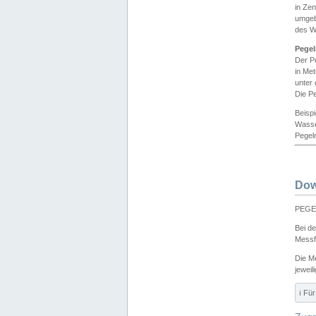
in Ze
umgeb
des W
Pegel
Der P
in Me
unter
Die Pe
Beisp
Wasse
Pegeln
Dow
PEGEL
Bei d
Messf
Die M
jeweil
ℹ️ F