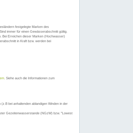
esländern festgelegte Marken des
Sind immer für einen Gewässerabschnitt gültig.
. Bei Erreichen dieser Marken (Hochwasser)
erabschnitt in Kraft bzw. werden bei
tem
. Siehe auch die Informationen zum
 (z.B bei anhaltenden ablandigen Winden in der
drigster Gezeitenwasserstande (NGzW) bzw. "Lowest