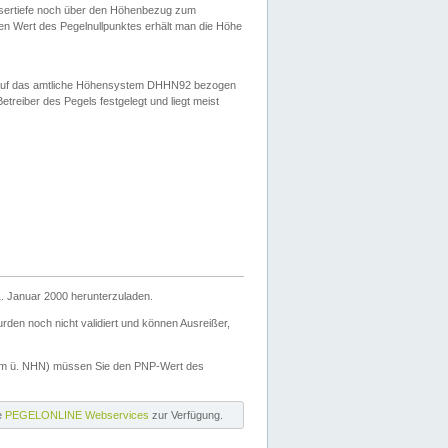
ssertiefe noch über den Höhenbezug zum
en Wert des Pegelnullpunktes erhält man die Höhe
d auf das amtliche Höhensystem DHHN92 bezogen
reiber des Pegels festgelegt und liegt meist
. Januar 2000 herunterzuladen.
den noch nicht validiert und können Ausreißer,
(m ü. NHN) müssen Sie den PNP-Wert des
ie
PEGELONLINE Webservices
zur Verfügung.