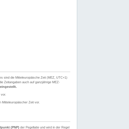
ies sind die Mitteleuropäische Zeit (MEZ, UTC+1)
ie Zeitangaben auch auf ganzjährige MEZ-
ingestellt.
 vor.
 Mitteleuropäischer Zeit vor.
lpunkt (PNP)
der Pegellatte und wird in der Regel