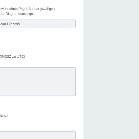
wünschten Pegel. Auf der jeweiligen
 der Diagrammanzeige.
load-Prozess.
MEZ/MESZ zu UTC)
lung)