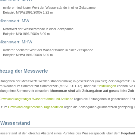
mittlerer niedrigster Wert der Wasserstände in einer Zeitspanne
Beispiel: MNW(1991/2000) 1,22 m
lkennwert: MW
Mittelwert der Wasserstände in einer Zeitspanne
Beispiel: MN(1991/2000) 3,00 m
elkennwert: MHW
mittlerer höchster Wert der Wasserstände in einer Zeitspanne
Beispiel: MHW(1991/2000) 6,00 m
tbezug der Messwerte
itangaben der Messwerte werden standardmäßig in gesetzlicher (lokaler) Zeit dargestellt. D
em Wechsel im Sommer zur Sommerzeit (MESZ, UTC+2). über die
Einstellungen
können Sie d
ellung ohne Sommerzeit einstellen.
Momentan sind alle Zeitangaben auf gesetzliche Zeit e
Download langfristiger Wasserstände und Abflüsse
liegen die Zeitangaben in gesetzlicher Zeit
n zum
Download angebotenen Tagesdateien
liegen die Zeitangaben grundsätzlich ganzjährig in
 Wasserstand
asserstand ist der lotrechte Abstand eines Punktes des Wasserspiegels über dem
Pegelnul