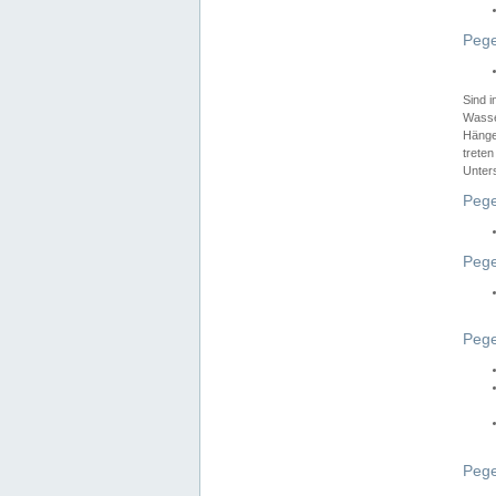
Pege
Sind 
Wasser
Hänge
treten
Unter
Pege
Pege
Pege
Pege