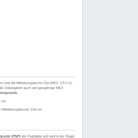
ies sind die Mitteleuropäische Zeit (MEZ, UTC+1)
ie Zeitangaben auch auf ganzjährige MEZ-
ingestellt.
 vor.
 Mitteleuropäischer Zeit vor.
lpunkt (PNP)
der Pegellatte und wird in der Regel