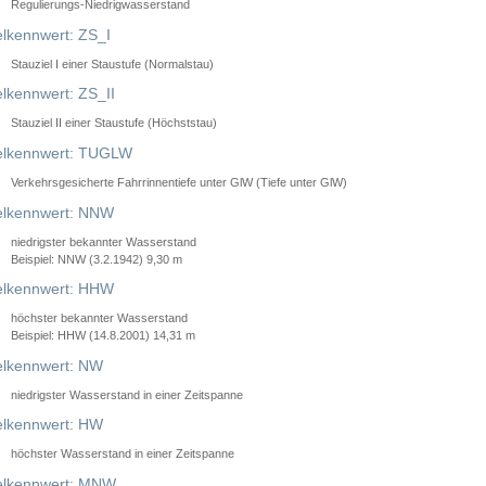
Regulierungs-Niedrigwasserstand
lkennwert: ZS_I
Stauziel I einer Staustufe (Normalstau)
lkennwert: ZS_II
Stauziel II einer Staustufe (Höchststau)
elkennwert: TUGLW
Verkehrsgesicherte Fahrrinnentiefe unter GlW (Tiefe unter GlW)
lkennwert: NNW
niedrigster bekannter Wasserstand
Beispiel: NNW (3.2.1942) 9,30 m
lkennwert: HHW
höchster bekannter Wasserstand
Beispiel: HHW (14.8.2001) 14,31 m
lkennwert: NW
niedrigster Wasserstand in einer Zeitspanne
lkennwert: HW
höchster Wasserstand in einer Zeitspanne
elkennwert: MNW