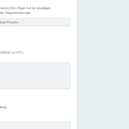
wünschten Pegel. Auf der jeweiligen
 der Diagrammanzeige.
load-Prozess.
MEZ/MESZ zu UTC)
lung)