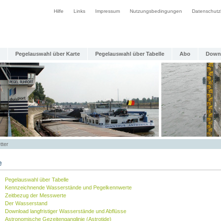
Hilfe
Links
Impressum
Nutzungsbedingungen
Datenschutz
Pegelauswahl über Karte
Pegelauswahl über Tabelle
Abo
Down
tter
e
Pegelauswahl über Tabelle
Kennzeichnende Wasserstände und Pegelkennwerte
Zeitbezug der Messwerte
Der Wasserstand
Download langfristiger Wasserstände und Abflüsse
Astronomische Gezeitenganglinie (Astrotide)