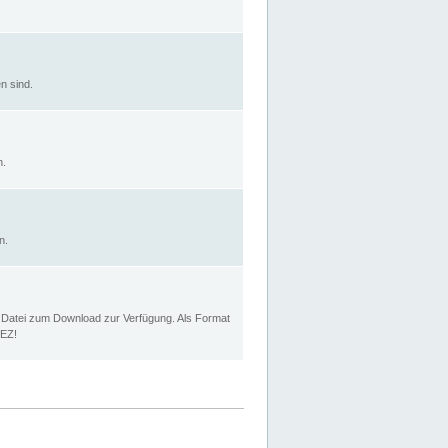
n sind.
n.
n.
p Datei zum Download zur Verfügung. Als Format
MEZ!