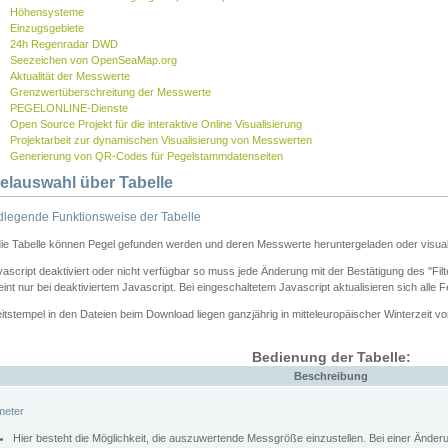
Höhensysteme
Einzugsgebiete
24h Regenradar DWD
Seezeichen von OpenSeaMap.org
Aktualität der Messwerte
Grenzwertüberschreitung der Messwerte
PEGELONLINE-Dienste
Open Source Projekt für die interaktive Online Visualisierung
Projektarbeit zur dynamischen Visualisierung von Messwerten
Generierung von QR-Codes für Pegelstammdatenseiten
elauswahl über Tabelle
legende Funktionsweise der Tabelle
die Tabelle können Pegel gefunden werden und deren Messwerte heruntergeladen oder visuali
vascript deaktiviert oder nicht verfügbar so muss jede Änderung mit der Bestätigung des "Filt
int nur bei deaktiviertem Javascript. Bei eingeschaltetem Javascript aktualisieren sich alle 
itstempel in den Dateien beim Download liegen ganzjährig in mitteleuropäischer Winterzeit vo
Bedienung der Tabelle:
Beschreibung
meter
Hier besteht die Möglichkeit, die auszuwertende Messgröße einzustellen. Bei einer Ände