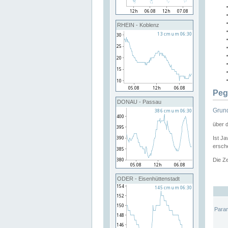
RHEIN - Koblenz
Peg
DONAU - Passau
Grund
über 
Ist Ja
ersche
Die Ze
ODER - Eisenhüttenstadt
Para