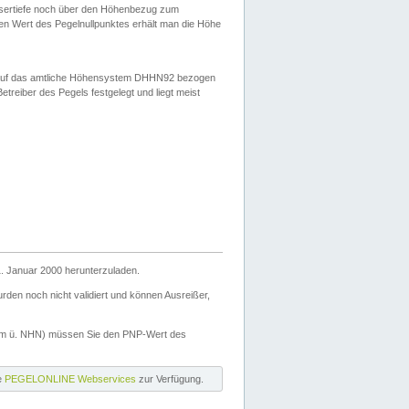
ssertiefe noch über den Höhenbezug zum
en Wert des Pegelnullpunktes erhält man die Höhe
d auf das amtliche Höhensystem DHHN92 bezogen
reiber des Pegels festgelegt und liegt meist
. Januar 2000 herunterzuladen.
den noch nicht validiert und können Ausreißer,
(m ü. NHN) müssen Sie den PNP-Wert des
ie
PEGELONLINE Webservices
zur Verfügung.