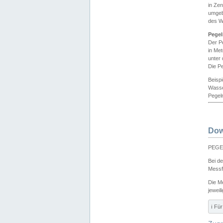
in Ze
umgeb
des W
Pegel
Der P
in Me
unter
Die Pe
Beisp
Wasse
Pegeln
Dow
PEGEL
Bei d
Messf
Die M
jeweil
ℹ️ F