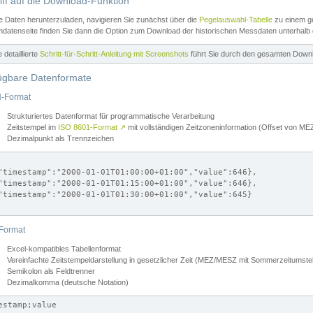
iff auf die Download-Funktion
e Daten herunterzuladen, navigieren Sie zunächst über die
Pegelauswahl-Tabelle
zu einem ge
datenseite finden Sie dann die Option zum Download der historischen Messdaten unterhalb
ne detaillierte
Schritt-für-Schritt-Anleitung mit Screenshots
führt Sie durch den gesamten Down
ügbare Datenformate
-Format
Strukturiertes Datenformat für programmatische Verarbeitung
Zeitstempel im
ISO 8601-Format
↗
mit vollständigen Zeitzoneninformation (Offset von 
Dezimalpunkt als Trennzeichen
"timestamp":"2000-01-01T01:00:00+01:00","value":646},

"timestamp":"2000-01-01T01:15:00+01:00","value":646},

"timestamp":"2000-01-01T01:30:00+01:00","value":645}

Format
Excel-kompatibles Tabellenformat
Vereinfachte Zeitstempeldarstellung in gesetzlicher Zeit (MEZ/MESZ mit Sommerzeitumstel
Semikolon als Feldtrenner
Dezimalkomma (deutsche Notation)
estamp;value
