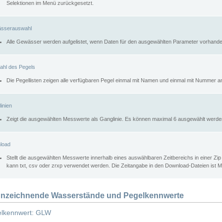
Selektionen im Menü zurückgesetzt.
sserauswahl
Alle Gewässer werden aufgelistet, wenn Daten für den ausgewählten Parameter vorhande
ahl des Pegels
Die Pegellisten zeigen alle verfügbaren Pegel einmal mit Namen und einmal mit Nummer a
inien
Zeigt die ausgewählten Messwerte als Ganglinie. Es können maximal 6 ausgewählt werde
load
Stellt die ausgewählten Messwerte innerhalb eines auswählbaren Zeitbereichs in einer Zi
kann txt, csv oder zrxp verwendet werden. Die Zeitangabe in den Download-Dateien ist 
nzeichnende Wasserstände und Pegelkennwerte
lkennwert: GLW