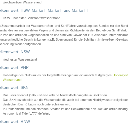
gleichwertiger Wasserstand
lkennwert: HSW, Marke I, Marke II und Marke III
HSW – höchster Schifffahrtswasserstand
in Zusammenarbeit der Wasserstraßen- und Schifffahrtsverwaltung des Bundes mit den Bund
standes an ausgewählten Pegeln und dienen als Richtwerte für den Betrieb der Schifffahrt. 
n von den örtlichen Gegebenheiten ab und sind von Gewässer zu Gewässer unterschiedlich
 unterschiedliche Beschränkungen (z.B. Sperrungen) für die Schifffahrt im jeweiligen Gewäss
schreitung wieder aufgehoben.
lkennwert: NSW
niedrigster Wasserstand
lkennwert: PNP
Höhenlage des Nullpunktes der Pegellatte bezogen auf ein amtlich festgelegtes
Höhensys
Wasserstand
.
lkennwert: SKN
Das Seekartennull (SKN) ist eine örtliche Mindesttiefenangabe in Seekarten.
Das SKN bezieht sich auf die Wassertiefe, die auch bei extemen Niedrigwasserereignissen
deutschen Bucht) kaum noch unterschritten wird.
In Deutschland und den Nordsee-Staaten ist das Seekartennull seit 2005 als örtlich nie
Astronomical Tide (LAT)" definiert.
lkennwert: RNW