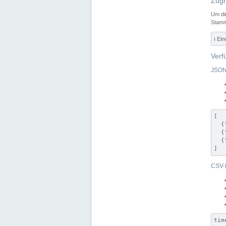
Zugr
Um di
Stamm
ℹ️ Ei
Verf
JSON
[

  {
  {
  {
]
CSV-
tim