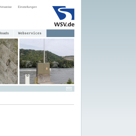
hinweise
Einstellungen
loads
Webservices