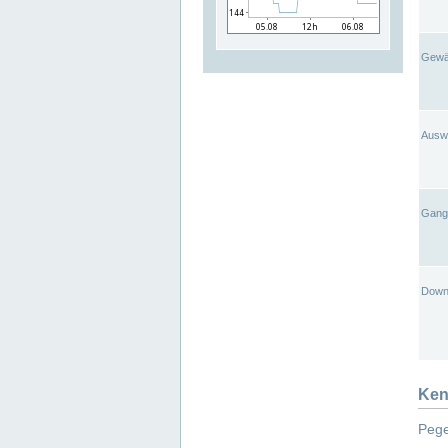
Gewä
Ausw
Gangl
Down
Ken
Pege