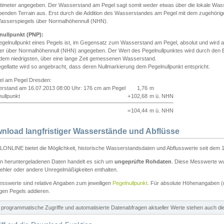
ntimeter angegeben. Der Wasserstand am Pegel sagt somit weder etwas über die lokale Wa
enden Terrain aus. Erst durch die Addition des Wasserstandes am Pegel mit dem zugehörig
asserspiegels über Normalhöhennull (NHN).
nullpunkt (PNP):
egelnullpunkt eines Pegels ist, im Gegensatz zum Wasserstand am Pegel, absolut und wir
ter über Normalhöhennull (NHN) angegeben. Der Wert des Pegelnullpunktes wird durch den Bet
 dem niedrigsten, über eine lange Zeit gemessenen Wasserstand.
gellatte wird so angebracht, dass deren Nullmarkierung dem Pegelnullpunkt entspricht.
iel am Pegel Dresden:
rstand am 16.07.2013 08:00 Uhr: 176 cm am Pegel
1,76
m
ullpunkt
+
102,68
m ü. NHN
=
104,44
m ü. NHN
nload langfristiger Wasserstände und Abflüsse
ONLINE bietet die Möglichkeit, historische Wasserstandsdaten und Abflusswerte seit dem 1
en heruntergeladenen Daten handelt es sich um
ungeprüfte Rohdaten
. Diese Messwerte wur
ehler oder andere Unregelmäßigkeiten enthalten.
esswerte sind relative Angaben zum jeweiligen
Pegelnullpunkt
. Für absolute Höhenangaben 
igen Pegels addieren.
ür programmatische Zugriffe und automatisierte Datenabfragen aktueller Werte stehen auch d