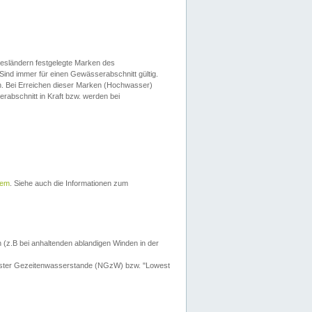
esländern festgelegte Marken des
Sind immer für einen Gewässerabschnitt gültig.
. Bei Erreichen dieser Marken (Hochwasser)
erabschnitt in Kraft bzw. werden bei
tem
. Siehe auch die Informationen zum
 (z.B bei anhaltenden ablandigen Winden in der
drigster Gezeitenwasserstande (NGzW) bzw. "Lowest