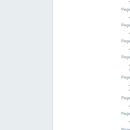
Pege
Pege
Peg
Pege
Pege
Pege
Pege
Peg