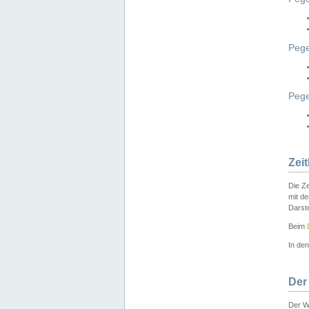
Pege
Peg
Zei
Die Ze
mit d
Darst
Beim
In de
Der
Der W