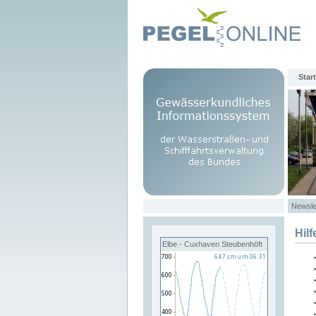
Start
Newsle
Hilf
Elbe - Cuxhaven Steubenhöft