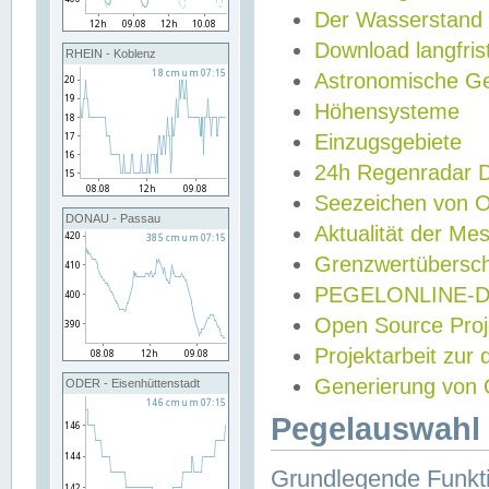
Der Wasserstand
Download langfris
RHEIN - Koblenz
Astronomische Gez
Höhensysteme
Einzugsgebiete
24h Regenradar
Seezeichen von 
DONAU - Passau
Aktualität der Me
Grenzwertübersch
PEGELONLINE-Di
Open Source Projek
Projektarbeit zur
Generierung von 
ODER - Eisenhüttenstadt
Pegelauswahl 
Grundlegende Funkti