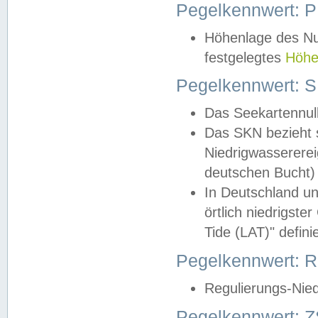
Pegelkennwert: 
Höhenlage des Nul
festgelegtes
Höhe
Pegelkennwert: 
Das Seekartennull
Das SKN bezieht s
Niedrigwassererei
deutschen Bucht) 
In Deutschland un
örtlich niedrigst
Tide (LAT)" definie
Pegelkennwert:
Regulierungs-Nie
Pegelkennwert: Z