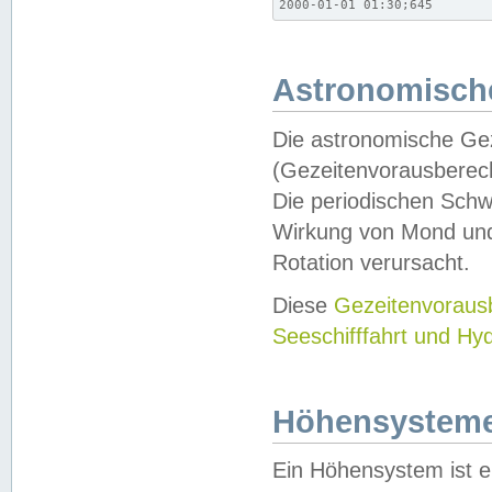
2000-01-01 01:30;645
Astronomische
Die astronomische Gez
(Gezeitenvorausberec
Die periodischen Schw
Wirkung von Mond und
Rotation verursacht.
Diese
Gezeitenvorau
Seeschifffahrt und Hy
Höhensystem
Ein Höhensystem ist e