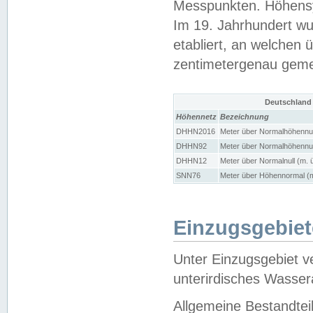
Messpunkten. Höhensy
Im 19. Jahrhundert wu
etabliert, an welchen 
zentimetergenau gem
Deutschland
Höhennetz
Bezeichnung
DHHN2016
Meter über Normalhöhennul
DHHN92
Meter über Normalhöhennul
DHHN12
Meter über Normalnull (m. 
SNN76
Meter über Höhennormal (m
Einzugsgebiet
Unter Einzugsgebiet v
unterirdisches Wasser
Allgemeine Bestandtei