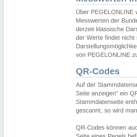
Über PEGELONLINE wer
Messwerten der Bundes
derzeit klassische Da
der Werte findet nicht 
Darstellungsmöglichkei
von PEGELONLINE zu 
QR-Codes
Auf der Stammdatensei
Seite anzeigen" ein Q
Stammdatenseite enthä
gescannt, so wird man
QR-Codes können auc
Seite eines Pegels be