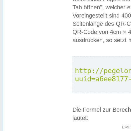
Tab öffnen", welcher 
Voreingestellt sind 4
Seitenlänge des QR-C
QR-Code von 4cm × 4c
ausdrucken, so setzt 
http://pegelo
uuid=a6ee8177
Die Formel zur Berech
lautet:
			(DPI × Druckkantenlänge in cm) ÷ 2,54 = Kantenlänge in Pixel
