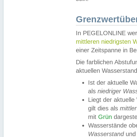
Grenzwertüber
In PEGELONLINE werde
mittleren niedrigsten
einer Zeitspanne in Be
Die farblichen Abstuf
aktuellen Wasserstand
Ist der aktuelle 
als
niedriger Was
Liegt der aktue
gilt dies als
mittle
mit
Grün
dargestel
Wasserstände obe
Wasserstand
und