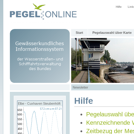
Hilfe
Link
Start
Pegelauswahl über Karte
Newsletter
Hilfe
Elbe - Cuxhaven Steubenhöft
Pegelauswahl übe
Kennzeichnende 
Zeitbezug der Me