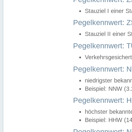
Stauziel I einer S
Pegelkennwert: Z
Stauziel II einer 
Pegelkennwert:
Verkehrsgesichert
Pegelkennwert:
niedrigster bekan
Beispiel: NNW (3
Pegelkennwert:
höchster bekannt
Beispiel: HHW (1
Pegelkennwert: 