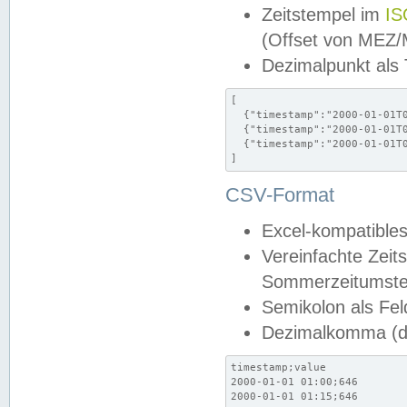
Zeitstempel im
IS
(Offset von MEZ
Dezimalpunkt als
[

  {"timestamp":"2000-01-01T0
  {"timestamp":"2000-01-01T0
  {"timestamp":"2000-01-01T0
]
CSV-Format
Excel-kompatibles
Vereinfachte Zeit
Sommerzeitumstel
Semikolon als Fel
Dezimalkomma (de
timestamp;value

2000-01-01 01:00;646

2000-01-01 01:15;646
