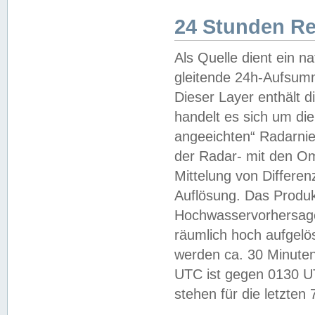
24 Stunden R
Als Quelle dient ein n
gleitende 24h-Aufsum
Dieser Layer enthält
handelt es sich um di
angeeichten“ Radarnie
der Radar- mit den O
Mittelung von Differe
Auflösung. Das Produk
Hochwasservorhersagez
räumlich hoch aufgelö
werden ca. 30 Minuten
UTC ist gegen 0130 UTC
stehen für die letzten