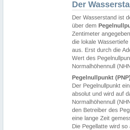
Der Wasserst
Der Wasserstand ist d
über dem
Pegelnullp
Zentimeter angegeben
die lokale Wassertie
aus. Erst durch die A
Wert des Pegelnullpun
Normalhöhennull (NHN
Pegelnullpunkt (PNP)
Der Pegelnullpunkt ei
absolut und wird auf
Normalhöhennull (NHN
den Betreiber des Pege
eine lange Zeit geme
Die Pegellatte wird s