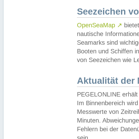
Seezeichen v
OpenSeaMap
↗
biete
nautische Information
Seamarks sind wichtig
Booten und Schiffen i
von Seezeichen wie Le
Aktualität der
PEGELONLINE erhält u
Im Binnenbereich wird 
Messwerte von Zeitreih
Minuten. Abweichungen
Fehlern bei der Daten
sein.