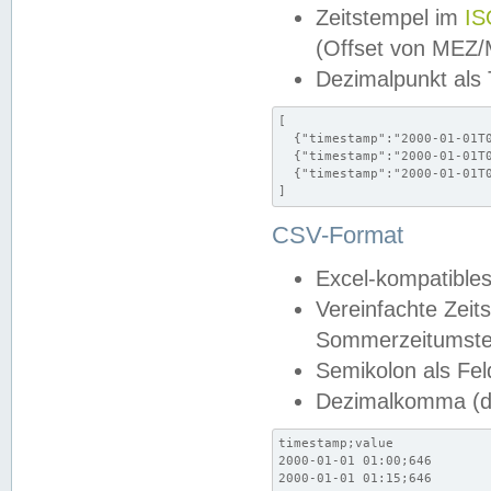
Zeitstempel im
IS
(Offset von MEZ
Dezimalpunkt als
[

  {"timestamp":"2000-01-01T0
  {"timestamp":"2000-01-01T0
  {"timestamp":"2000-01-01T0
]
CSV-Format
Excel-kompatibles
Vereinfachte Zeit
Sommerzeitumstel
Semikolon als Fel
Dezimalkomma (de
timestamp;value

2000-01-01 01:00;646

2000-01-01 01:15;646
