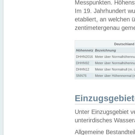
Messpunkten. Höhensy
Im 19. Jahrhundert wu
etabliert, an welchen 
zentimetergenau gem
Deutschland
Höhennetz
Bezeichnung
DHHN2016
Meter über Normalhöhennul
DHHN92
Meter über Normalhöhennul
DHHN12
Meter über Normalnull (m. 
SNN76
Meter über Höhennormal (m
Einzugsgebiet
Unter Einzugsgebiet v
unterirdisches Wasser
Allgemeine Bestandtei