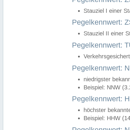
Stauziel I einer S
Pegelkennwert: Z
Stauziel II einer 
Pegelkennwert:
Verkehrsgesichert
Pegelkennwert:
niedrigster bekan
Beispiel: NNW (3
Pegelkennwert:
höchster bekannt
Beispiel: HHW (1
Pegelkennwert: 