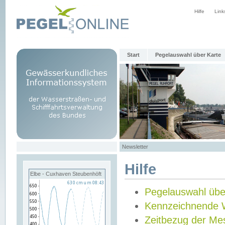
Hilfe
Link
Start
Pegelauswahl über Karte
Newsletter
Hilfe
Elbe - Cuxhaven Steubenhöft
Pegelauswahl übe
Kennzeichnende 
Zeitbezug der Me