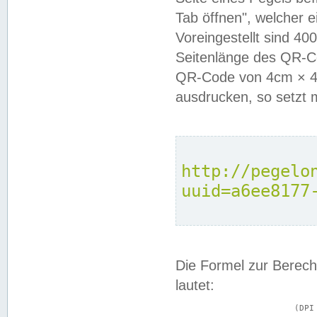
Tab öffnen", welcher 
Voreingestellt sind 4
Seitenlänge des QR-C
QR-Code von 4cm × 4c
ausdrucken, so setzt 
http://pegelo
uuid=a6ee8177
Die Formel zur Berech
lautet:
			(DPI × Druckkantenlänge in cm) ÷ 2,54 = Kantenlänge in Pixel
