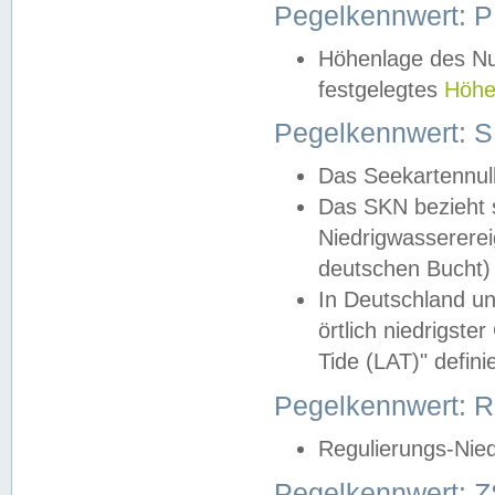
Pegelkennwert: 
Höhenlage des Nul
festgelegtes
Höhe
Pegelkennwert: 
Das Seekartennull
Das SKN bezieht s
Niedrigwassererei
deutschen Bucht) 
In Deutschland un
örtlich niedrigst
Tide (LAT)" definie
Pegelkennwert:
Regulierungs-Nie
Pegelkennwert: Z