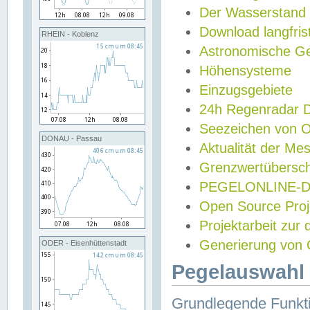
Der Wasserstand
Download langfris
RHEIN - Koblenz
Astronomische Gez
Höhensysteme
Einzugsgebiete
24h Regenradar
Seezeichen von 
DONAU - Passau
Aktualität der Me
Grenzwertübersch
PEGELONLINE-Di
Open Source Projek
Projektarbeit zur
Generierung von 
ODER - Eisenhüttenstadt
Pegelauswahl 
Grundlegende Funkti