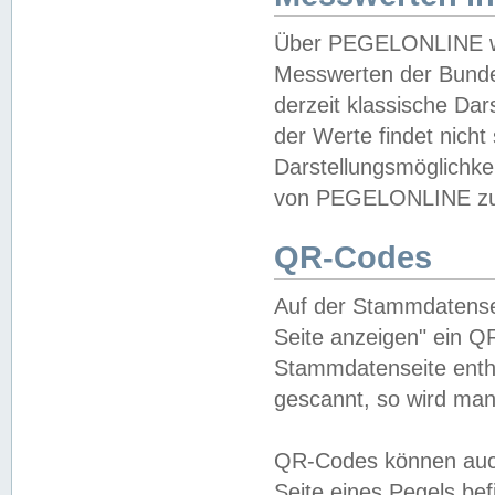
Über PEGELONLINE wer
Messwerten der Bundes
derzeit klassische Da
der Werte findet nicht 
Darstellungsmöglichkei
von PEGELONLINE zu 
QR-Codes
Auf der Stammdatensei
Seite anzeigen" ein Q
Stammdatenseite enthä
gescannt, so wird man
QR-Codes können auc
Seite eines Pegels be