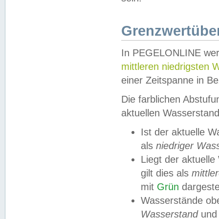
Grenzwertüber
In PEGELONLINE werde
mittleren niedrigsten
einer Zeitspanne in Be
Die farblichen Abstuf
aktuellen Wasserstand
Ist der aktuelle 
als
niedriger Was
Liegt der aktue
gilt dies als
mittle
mit
Grün
dargestel
Wasserstände obe
Wasserstand
und