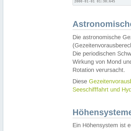
2000-01-01 01:30;645
Astronomische
Die astronomische Gez
(Gezeitenvorausberec
Die periodischen Schw
Wirkung von Mond und
Rotation verursacht.
Diese
Gezeitenvorau
Seeschifffahrt und Hy
Höhensystem
Ein Höhensystem ist e