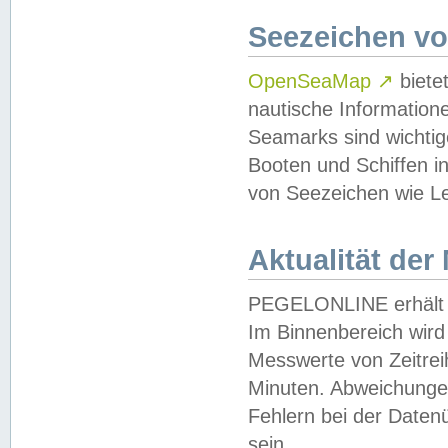
Seezeichen v
OpenSeaMap
↗
biete
nautische Information
Seamarks sind wichtig
Booten und Schiffen i
von Seezeichen wie Le
Aktualität der
PEGELONLINE erhält u
Im Binnenbereich wird 
Messwerte von Zeitreih
Minuten. Abweichungen
Fehlern bei der Daten
sein.