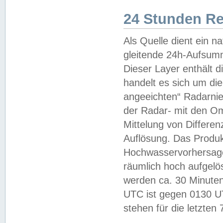
24 Stunden R
Als Quelle dient ein n
gleitende 24h-Aufsum
Dieser Layer enthält
handelt es sich um di
angeeichten“ Radarnie
der Radar- mit den O
Mittelung von Differe
Auflösung. Das Produk
Hochwasservorhersagez
räumlich hoch aufgelö
werden ca. 30 Minuten
UTC ist gegen 0130 UTC
stehen für die letzten