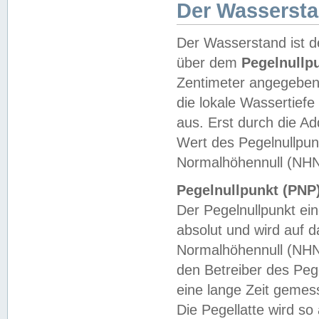
Der Wasserst
Der Wasserstand ist d
über dem
Pegelnullp
Zentimeter angegeben
die lokale Wassertie
aus. Erst durch die A
Wert des Pegelnullpun
Normalhöhennull (NHN
Pegelnullpunkt (PNP)
Der Pegelnullpunkt ei
absolut und wird auf
Normalhöhennull (NHN
den Betreiber des Pege
eine lange Zeit geme
Die Pegellatte wird s