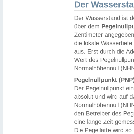
Der Wasserst
Der Wasserstand ist d
über dem
Pegelnullp
Zentimeter angegeben
die lokale Wassertie
aus. Erst durch die A
Wert des Pegelnullpun
Normalhöhennull (NHN
Pegelnullpunkt (PNP)
Der Pegelnullpunkt ei
absolut und wird auf
Normalhöhennull (NHN
den Betreiber des Pege
eine lange Zeit geme
Die Pegellatte wird s