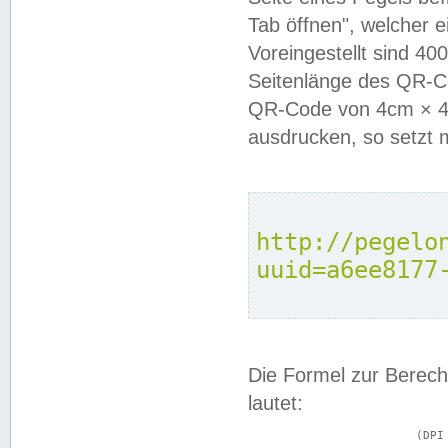
Tab öffnen", welcher 
Voreingestellt sind 4
Seitenlänge des QR-C
QR-Code von 4cm × 4c
ausdrucken, so setzt 
http://pegelo
uuid=a6ee8177
Die Formel zur Berech
lautet:
			(DPI × Druckkantenlänge in cm) ÷ 2,54 = Kantenlänge in Pixel
