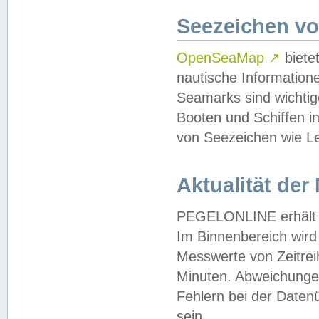
Seezeichen v
OpenSeaMap
↗
biete
nautische Information
Seamarks sind wichtig
Booten und Schiffen i
von Seezeichen wie Le
Aktualität der
PEGELONLINE erhält u
Im Binnenbereich wird 
Messwerte von Zeitreih
Minuten. Abweichungen
Fehlern bei der Daten
sein.