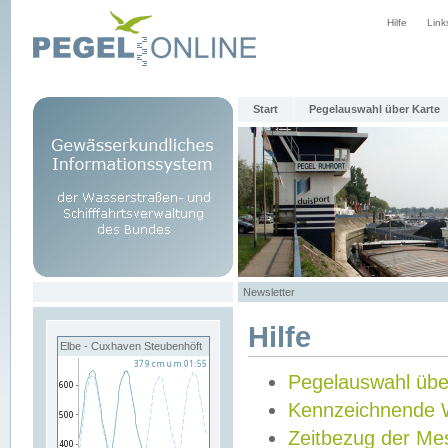
Hilfe
Link
Start
Pegelauswahl über Karte
Newsletter
Hilfe
Elbe - Cuxhaven Steubenhöft
Pegelauswahl übe
Kennzeichnende 
Zeitbezug der Me