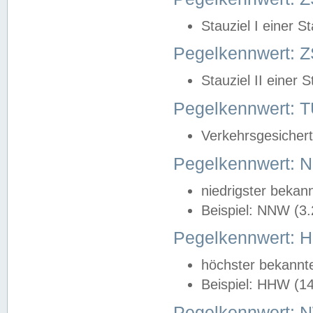
Stauziel I einer S
Pegelkennwert: Z
Stauziel II einer 
Pegelkennwert:
Verkehrsgesichert
Pegelkennwert:
niedrigster bekan
Beispiel: NNW (3
Pegelkennwert:
höchster bekannt
Beispiel: HHW (1
Pegelkennwert: 