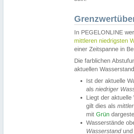
Grenzwertüber
In PEGELONLINE werde
mittleren niedrigsten
einer Zeitspanne in Be
Die farblichen Abstuf
aktuellen Wasserstand
Ist der aktuelle 
als
niedriger Was
Liegt der aktue
gilt dies als
mittle
mit
Grün
dargestel
Wasserstände obe
Wasserstand
und