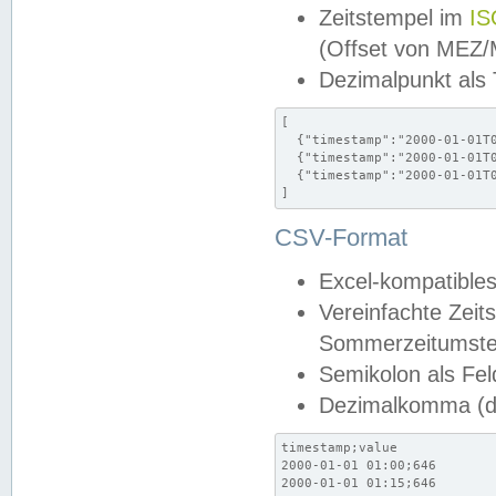
Zeitstempel im
IS
(Offset von MEZ
Dezimalpunkt als
[

  {"timestamp":"2000-01-01T0
  {"timestamp":"2000-01-01T0
  {"timestamp":"2000-01-01T0
]
CSV-Format
Excel-kompatibles
Vereinfachte Zeit
Sommerzeitumstel
Semikolon als Fel
Dezimalkomma (de
timestamp;value

2000-01-01 01:00;646

2000-01-01 01:15;646
