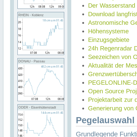
Der Wasserstand
Download langfris
RHEIN - Koblenz
Astronomische Gez
Höhensysteme
Einzugsgebiete
24h Regenradar
Seezeichen von 
DONAU - Passau
Aktualität der Me
Grenzwertübersch
PEGELONLINE-Di
Open Source Projek
Projektarbeit zur
Generierung von 
ODER - Eisenhüttenstadt
Pegelauswahl 
Grundlegende Funkti