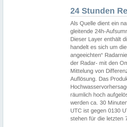
24 Stunden R
Als Quelle dient ein n
gleitende 24h-Aufsum
Dieser Layer enthält
handelt es sich um di
angeeichten“ Radarnie
der Radar- mit den O
Mittelung von Differe
Auflösung. Das Produk
Hochwasservorhersagez
räumlich hoch aufgelö
werden ca. 30 Minuten
UTC ist gegen 0130 UTC
stehen für die letzten