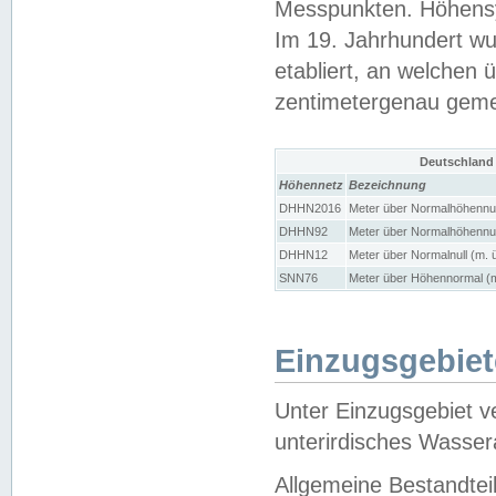
Messpunkten. Höhensy
Im 19. Jahrhundert wu
etabliert, an welchen 
zentimetergenau gem
Deutschland
Höhennetz
Bezeichnung
DHHN2016
Meter über Normalhöhennul
DHHN92
Meter über Normalhöhennul
DHHN12
Meter über Normalnull (m. 
SNN76
Meter über Höhennormal (m
Einzugsgebiet
Unter Einzugsgebiet v
unterirdisches Wasser
Allgemeine Bestandtei