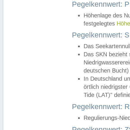
Pegelkennwert: 
Höhenlage des Nul
festgelegtes
Höhe
Pegelkennwert: 
Das Seekartennull
Das SKN bezieht s
Niedrigwassererei
deutschen Bucht) 
In Deutschland un
örtlich niedrigst
Tide (LAT)" definie
Pegelkennwert:
Regulierungs-Nie
Pegelkennwert: Z