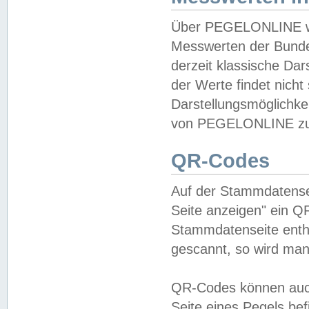
Über PEGELONLINE wer
Messwerten der Bundes
derzeit klassische Da
der Werte findet nicht 
Darstellungsmöglichkei
von PEGELONLINE zu 
QR-Codes
Auf der Stammdatensei
Seite anzeigen" ein Q
Stammdatenseite enthä
gescannt, so wird man
QR-Codes können auc
Seite eines Pegels be