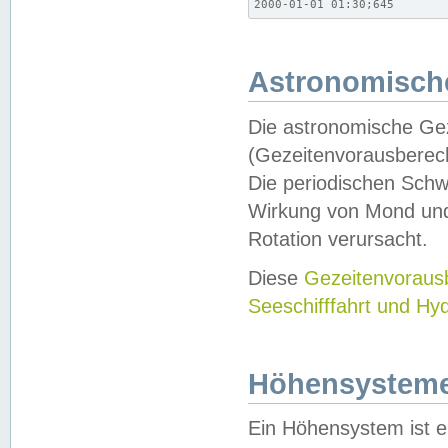
2000-01-01 01:30;645
Astronomische
Die astronomische Gez
(Gezeitenvorausberec
Die periodischen Schw
Wirkung von Mond und
Rotation verursacht.
Diese
Gezeitenvorau
Seeschifffahrt und Hy
Höhensystem
Ein Höhensystem ist e