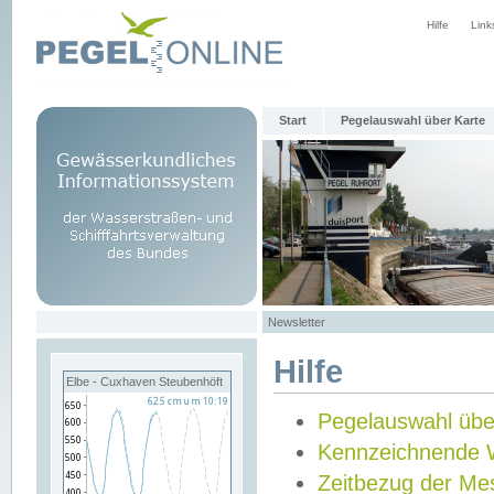
Hilfe
Link
Start
Pegelauswahl über Karte
Newsletter
Hilfe
Elbe - Cuxhaven Steubenhöft
Pegelauswahl übe
Kennzeichnende 
Zeitbezug der Me