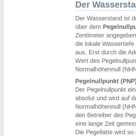
Der Wasserst
Der Wasserstand ist d
über dem
Pegelnullp
Zentimeter angegeben
die lokale Wassertie
aus. Erst durch die A
Wert des Pegelnullpun
Normalhöhennull (NHN
Pegelnullpunkt (PNP)
Der Pegelnullpunkt ei
absolut und wird auf
Normalhöhennull (NHN
den Betreiber des Pege
eine lange Zeit geme
Die Pegellatte wird s