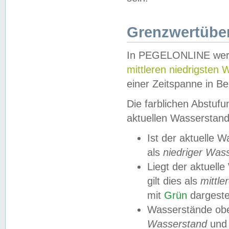
Grenzwertüber
In PEGELONLINE werde
mittleren niedrigsten
einer Zeitspanne in Be
Die farblichen Abstuf
aktuellen Wasserstand
Ist der aktuelle 
als
niedriger Was
Liegt der aktue
gilt dies als
mittle
mit
Grün
dargestel
Wasserstände obe
Wasserstand
und