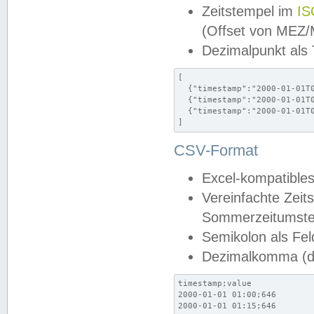
Zeitstempel im
IS
(Offset von MEZ
Dezimalpunkt als
[

  {"timestamp":"2000-01-01T0
  {"timestamp":"2000-01-01T0
  {"timestamp":"2000-01-01T0
]
CSV-Format
Excel-kompatibles
Vereinfachte Zeit
Sommerzeitumstel
Semikolon als Fel
Dezimalkomma (de
timestamp;value

2000-01-01 01:00;646

2000-01-01 01:15;646
