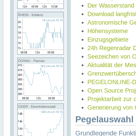
Der Wasserstand
Download langfris
RHEIN - Koblenz
Astronomische Gez
Höhensysteme
Einzugsgebiete
24h Regenradar
Seezeichen von 
DONAU - Passau
Aktualität der Me
Grenzwertübersch
PEGELONLINE-Di
Open Source Projek
Projektarbeit zur
Generierung von 
ODER - Eisenhüttenstadt
Pegelauswahl 
Grundlegende Funkti