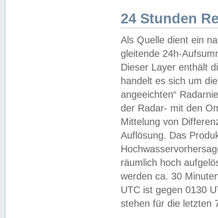
24 Stunden R
Als Quelle dient ein n
gleitende 24h-Aufsum
Dieser Layer enthält
handelt es sich um di
angeeichten“ Radarnie
der Radar- mit den O
Mittelung von Differe
Auflösung. Das Produk
Hochwasservorhersagez
räumlich hoch aufgelö
werden ca. 30 Minuten
UTC ist gegen 0130 UTC
stehen für die letzten