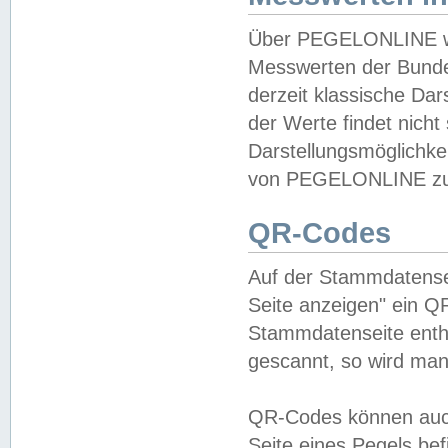
Über PEGELONLINE wer
Messwerten der Bundes
derzeit klassische Da
der Werte findet nicht 
Darstellungsmöglichkei
von PEGELONLINE zu 
QR-Codes
Auf der Stammdatensei
Seite anzeigen" ein Q
Stammdatenseite enthä
gescannt, so wird man
QR-Codes können auc
Seite eines Pegels be