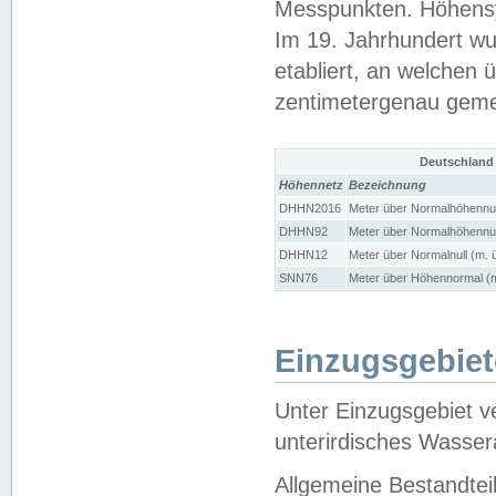
Messpunkten. Höhensy
Im 19. Jahrhundert wu
etabliert, an welchen 
zentimetergenau gem
Deutschland
Höhennetz
Bezeichnung
DHHN2016
Meter über Normalhöhennul
DHHN92
Meter über Normalhöhennul
DHHN12
Meter über Normalnull (m. 
SNN76
Meter über Höhennormal (m
Einzugsgebiet
Unter Einzugsgebiet v
unterirdisches Wasser
Allgemeine Bestandtei