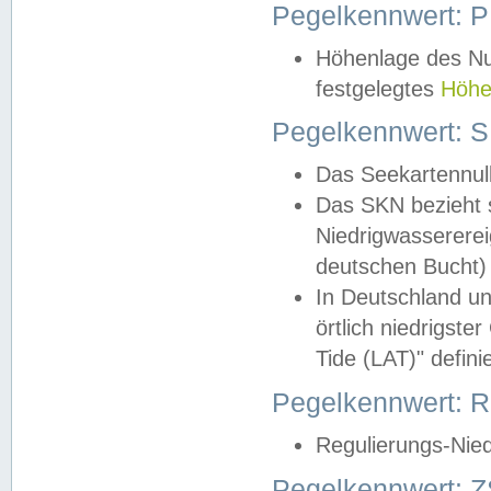
Pegelkennwert: 
Höhenlage des Nul
festgelegtes
Höhe
Pegelkennwert: 
Das Seekartennull
Das SKN bezieht s
Niedrigwassererei
deutschen Bucht) 
In Deutschland un
örtlich niedrigst
Tide (LAT)" definie
Pegelkennwert:
Regulierungs-Nie
Pegelkennwert: Z