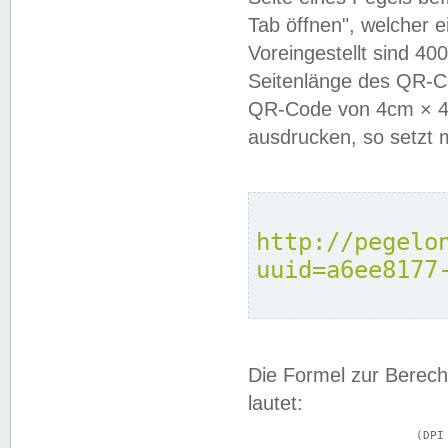
Tab öffnen", welcher 
Voreingestellt sind 4
Seitenlänge des QR-C
QR-Code von 4cm × 4c
ausdrucken, so setzt 
http://pegelo
uuid=a6ee8177
Die Formel zur Berech
lautet:
			(DPI × Druckkantenlänge in cm) ÷ 2,54 = Kantenlänge in Pixel
