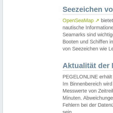
Seezeichen v
OpenSeaMap
↗
biete
nautische Information
Seamarks sind wichtig
Booten und Schiffen i
von Seezeichen wie Le
Aktualität der
PEGELONLINE erhält u
Im Binnenbereich wird 
Messwerte von Zeitreih
Minuten. Abweichungen
Fehlern bei der Daten
sein.