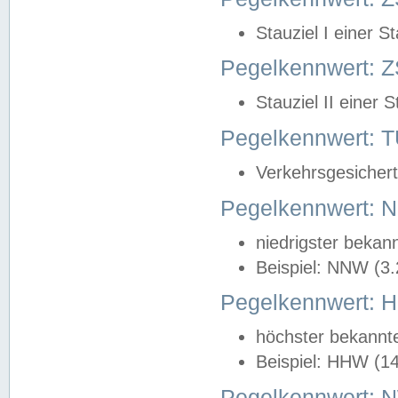
Stauziel I einer S
Pegelkennwert: Z
Stauziel II einer 
Pegelkennwert:
Verkehrsgesichert
Pegelkennwert:
niedrigster bekan
Beispiel: NNW (3
Pegelkennwert:
höchster bekannt
Beispiel: HHW (1
Pegelkennwert: 