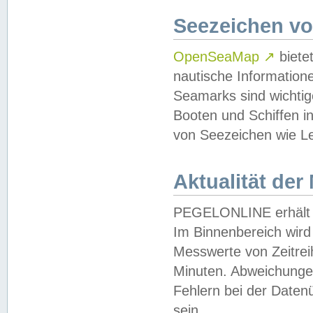
Seezeichen v
OpenSeaMap
↗
biete
nautische Information
Seamarks sind wichtig
Booten und Schiffen i
von Seezeichen wie Le
Aktualität der
PEGELONLINE erhält u
Im Binnenbereich wird 
Messwerte von Zeitreih
Minuten. Abweichungen
Fehlern bei der Daten
sein.