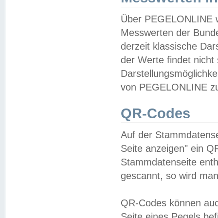
Über PEGELONLINE wer
Messwerten der Bundes
derzeit klassische Da
der Werte findet nicht 
Darstellungsmöglichkei
von PEGELONLINE zu 
QR-Codes
Auf der Stammdatensei
Seite anzeigen" ein Q
Stammdatenseite enthä
gescannt, so wird man
QR-Codes können auc
Seite eines Pegels be