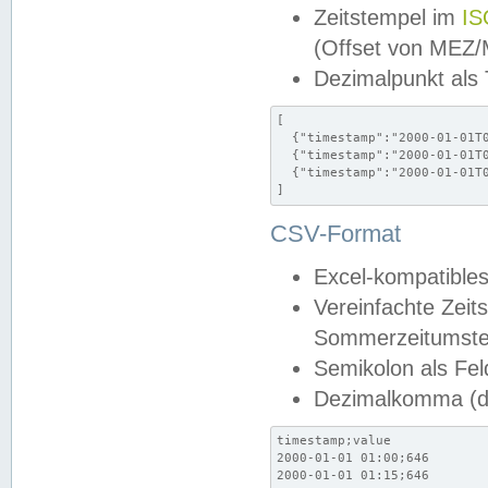
Zeitstempel im
IS
(Offset von MEZ
Dezimalpunkt als
[

  {"timestamp":"2000-01-01T0
  {"timestamp":"2000-01-01T0
  {"timestamp":"2000-01-01T0
]
CSV-Format
Excel-kompatibles
Vereinfachte Zeit
Sommerzeitumstel
Semikolon als Fel
Dezimalkomma (de
timestamp;value

2000-01-01 01:00;646

2000-01-01 01:15;646
