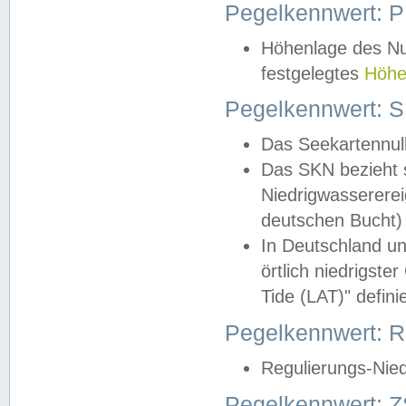
Pegelkennwert: 
Höhenlage des Nul
festgelegtes
Höhe
Pegelkennwert: 
Das Seekartennull
Das SKN bezieht s
Niedrigwassererei
deutschen Bucht) 
In Deutschland un
örtlich niedrigst
Tide (LAT)" definie
Pegelkennwert:
Regulierungs-Nie
Pegelkennwert: Z