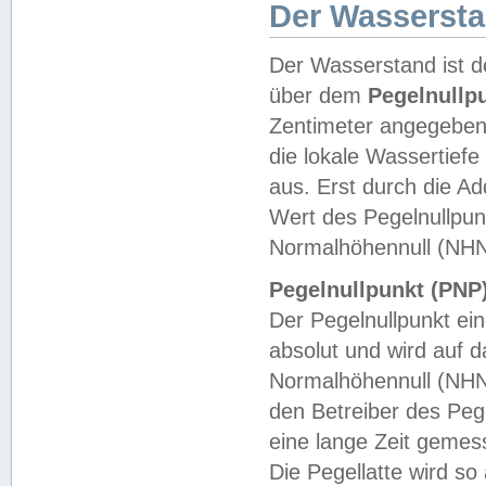
Der Wasserst
Der Wasserstand ist d
über dem
Pegelnullp
Zentimeter angegeben
die lokale Wassertie
aus. Erst durch die A
Wert des Pegelnullpun
Normalhöhennull (NHN
Pegelnullpunkt (PNP)
Der Pegelnullpunkt ei
absolut und wird auf
Normalhöhennull (NHN
den Betreiber des Pege
eine lange Zeit geme
Die Pegellatte wird s