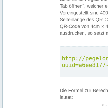
Tab öffnen", welcher 
Voreingestellt sind 4
Seitenlänge des QR-C
QR-Code von 4cm × 4c
ausdrucken, so setzt 
http://pegelo
uuid=a6ee8177
Die Formel zur Berech
lautet:
			(DPI × Druckkantenlänge in cm) ÷ 2,54 = Kantenlänge in Pixel
