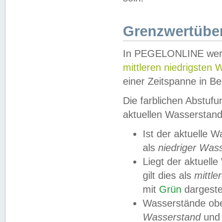
Grenzwertüber
In PEGELONLINE werde
mittleren niedrigsten
einer Zeitspanne in Be
Die farblichen Abstuf
aktuellen Wasserstand
Ist der aktuelle 
als
niedriger Was
Liegt der aktue
gilt dies als
mittle
mit
Grün
dargestel
Wasserstände obe
Wasserstand
und