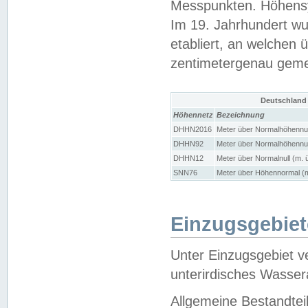
Messpunkten. Höhensy
Im 19. Jahrhundert wu
etabliert, an welchen 
zentimetergenau gem
Deutschland
Höhennetz
Bezeichnung
DHHN2016
Meter über Normalhöhennul
DHHN92
Meter über Normalhöhennul
DHHN12
Meter über Normalnull (m. 
SNN76
Meter über Höhennormal (m
Einzugsgebiet
Unter Einzugsgebiet v
unterirdisches Wasser
Allgemeine Bestandtei