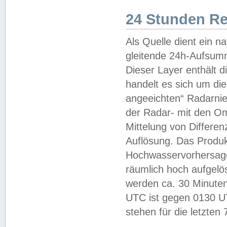
24 Stunden R
Als Quelle dient ein n
gleitende 24h-Aufsum
Dieser Layer enthält
handelt es sich um di
angeeichten“ Radarnie
der Radar- mit den O
Mittelung von Differe
Auflösung. Das Produk
Hochwasservorhersagez
räumlich hoch aufgelö
werden ca. 30 Minuten
UTC ist gegen 0130 UTC
stehen für die letzten