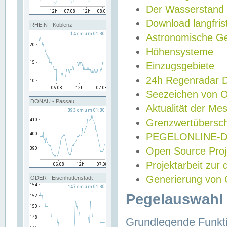
Der Wasserstand
Download langfris
RHEIN - Koblenz
Astronomische Gez
Höhensysteme
Einzugsgebiete
24h Regenradar
Seezeichen von 
DONAU - Passau
Aktualität der Me
Grenzwertübersch
PEGELONLINE-Di
Open Source Projek
Projektarbeit zur
Generierung von 
ODER - Eisenhüttenstadt
Pegelauswahl 
Grundlegende Funkti