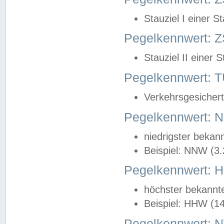
Stauziel I einer S
Pegelkennwert: Z
Stauziel II einer 
Pegelkennwert:
Verkehrsgesichert
Pegelkennwert:
niedrigster bekan
Beispiel: NNW (3
Pegelkennwert:
höchster bekannt
Beispiel: HHW (1
Pegelkennwert: 