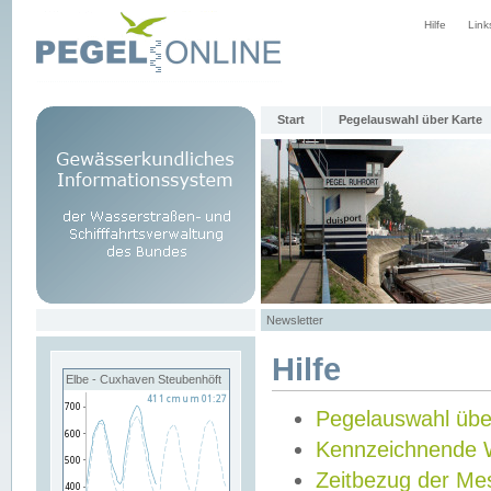
Hilfe
Link
Start
Pegelauswahl über Karte
Newsletter
Hilfe
Elbe - Cuxhaven Steubenhöft
Pegelauswahl übe
Kennzeichnende 
Zeitbezug der Me