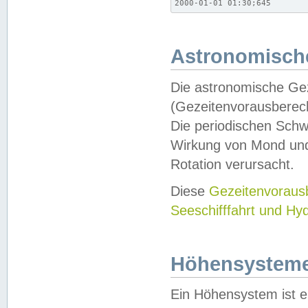
2000-01-01 01:30;645
Astronomische
Die astronomische Gez
(Gezeitenvorausberec
Die periodischen Schw
Wirkung von Mond und
Rotation verursacht.
Diese
Gezeitenvorau
Seeschifffahrt und Hy
Höhensystem
Ein Höhensystem ist e