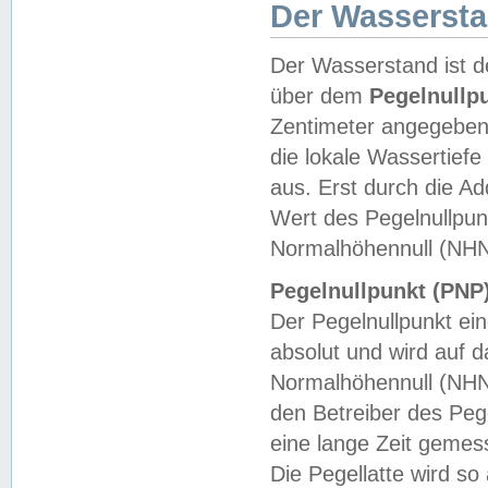
Der Wasserst
Der Wasserstand ist d
über dem
Pegelnullp
Zentimeter angegeben
die lokale Wassertie
aus. Erst durch die A
Wert des Pegelnullpun
Normalhöhennull (NHN
Pegelnullpunkt (PNP)
Der Pegelnullpunkt ei
absolut und wird auf
Normalhöhennull (NHN
den Betreiber des Pege
eine lange Zeit geme
Die Pegellatte wird s