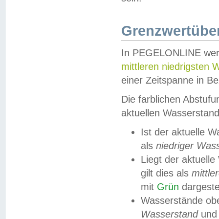
Grenzwertüber
In PEGELONLINE werde
mittleren niedrigsten
einer Zeitspanne in Be
Die farblichen Abstuf
aktuellen Wasserstand
Ist der aktuelle 
als
niedriger Was
Liegt der aktue
gilt dies als
mittle
mit
Grün
dargestel
Wasserstände obe
Wasserstand
und