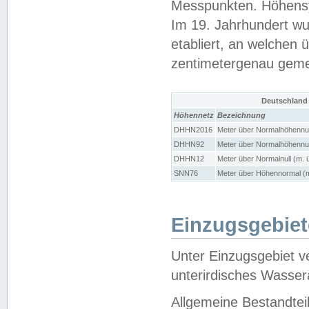
Messpunkten. Höhensy
Im 19. Jahrhundert wu
etabliert, an welchen 
zentimetergenau gem
Deutschland
Höhennetz
Bezeichnung
DHHN2016
Meter über Normalhöhennul
DHHN92
Meter über Normalhöhennul
DHHN12
Meter über Normalnull (m. 
SNN76
Meter über Höhennormal (m
Einzugsgebiet
Unter Einzugsgebiet v
unterirdisches Wasser
Allgemeine Bestandtei