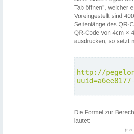
Tab öffnen", welcher 
Voreingestellt sind 4
Seitenlänge des QR-C
QR-Code von 4cm × 4c
ausdrucken, so setzt 
http://pegelo
uuid=a6ee8177
Die Formel zur Berech
lautet:
			(DPI × Druckkantenlänge in cm) ÷ 2,54 = Kantenlänge in Pixel
