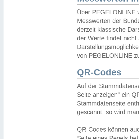
Über PEGELONLINE wer
Messwerten der Bundes
derzeit klassische Da
der Werte findet nicht 
Darstellungsmöglichkei
von PEGELONLINE zu 
QR-Codes
Auf der Stammdatensei
Seite anzeigen" ein Q
Stammdatenseite enthä
gescannt, so wird man
QR-Codes können auc
Seite eines Pegels be