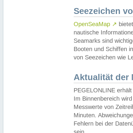
Seezeichen v
OpenSeaMap
↗
biete
nautische Information
Seamarks sind wichtig
Booten und Schiffen i
von Seezeichen wie Le
Aktualität der
PEGELONLINE erhält u
Im Binnenbereich wird 
Messwerte von Zeitreih
Minuten. Abweichungen
Fehlern bei der Daten
sein.