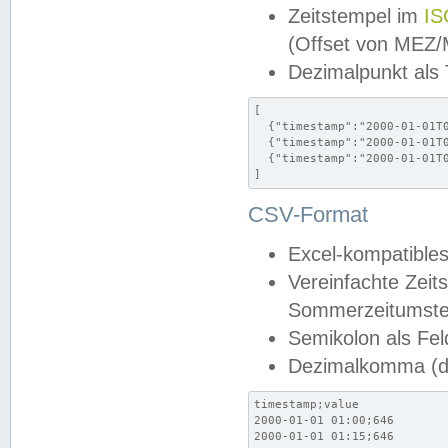
Zeitstempel im
IS
(Offset von MEZ
Dezimalpunkt als
[

  {"timestamp":"2000-01-01T0
  {"timestamp":"2000-01-01T0
  {"timestamp":"2000-01-01T0
]
CSV-Format
Excel-kompatibles
Vereinfachte Zeit
Sommerzeitumstel
Semikolon als Fel
Dezimalkomma (de
timestamp;value

2000-01-01 01:00;646

2000-01-01 01:15;646
