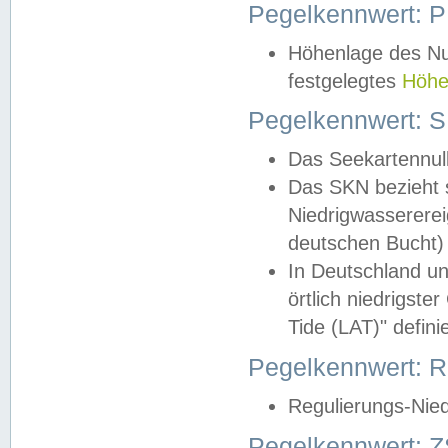
Pegelkennwert: 
Höhenlage des Nul
festgelegtes
Höhe
Pegelkennwert: 
Das Seekartennull
Das SKN bezieht s
Niedrigwassererei
deutschen Bucht) 
In Deutschland un
örtlich niedrigst
Tide (LAT)" definie
Pegelkennwert:
Regulierungs-Nie
Pegelkennwert: Z