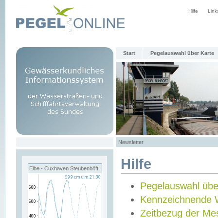
Hilfe
Link
Start
Pegelauswahl über Karte
Newsletter
Hilfe
Elbe - Cuxhaven Steubenhöft
Pegelauswahl übe
Kennzeichnende 
Zeitbezug der Me