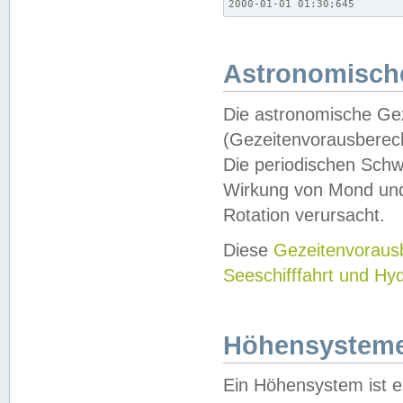
2000-01-01 01:30;645
Astronomische
Die astronomische Gez
(Gezeitenvorausberec
Die periodischen Schw
Wirkung von Mond und
Rotation verursacht.
Diese
Gezeitenvorau
Seeschifffahrt und Hy
Höhensystem
Ein Höhensystem ist e