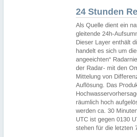
24 Stunden R
Als Quelle dient ein n
gleitende 24h-Aufsum
Dieser Layer enthält
handelt es sich um di
angeeichten“ Radarnie
der Radar- mit den O
Mittelung von Differe
Auflösung. Das Produk
Hochwasservorhersagez
räumlich hoch aufgelö
werden ca. 30 Minuten
UTC ist gegen 0130 UTC
stehen für die letzten