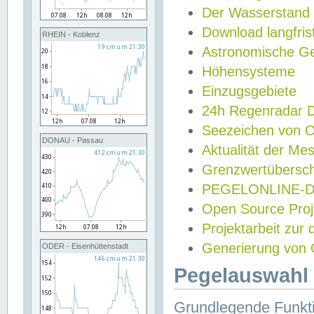
Der Wasserstand
Download langfris
RHEIN - Koblenz
Astronomische Gez
Höhensysteme
Einzugsgebiete
24h Regenradar
Seezeichen von 
DONAU - Passau
Aktualität der Me
Grenzwertübersch
PEGELONLINE-Di
Open Source Projek
Projektarbeit zur
Generierung von 
ODER - Eisenhüttenstadt
Pegelauswahl 
Grundlegende Funkti