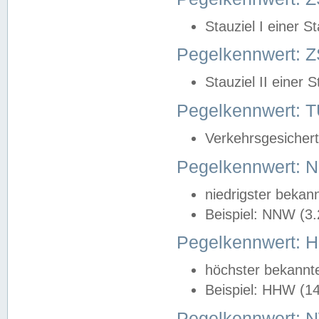
Stauziel I einer S
Pegelkennwert: Z
Stauziel II einer 
Pegelkennwert:
Verkehrsgesichert
Pegelkennwert:
niedrigster bekan
Beispiel: NNW (3
Pegelkennwert:
höchster bekannt
Beispiel: HHW (1
Pegelkennwert: 