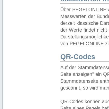
Über PEGELONLINE wer
Messwerten der Bundes
derzeit klassische Da
der Werte findet nicht 
Darstellungsmöglichkei
von PEGELONLINE zu 
QR-Codes
Auf der Stammdatensei
Seite anzeigen" ein Q
Stammdatenseite enthä
gescannt, so wird man
QR-Codes können auc
Seite eines Pegels be