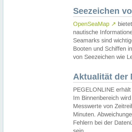
Seezeichen v
OpenSeaMap
↗
biete
nautische Information
Seamarks sind wichtig
Booten und Schiffen i
von Seezeichen wie Le
Aktualität der
PEGELONLINE erhält u
Im Binnenbereich wird 
Messwerte von Zeitreih
Minuten. Abweichungen
Fehlern bei der Daten
sein.