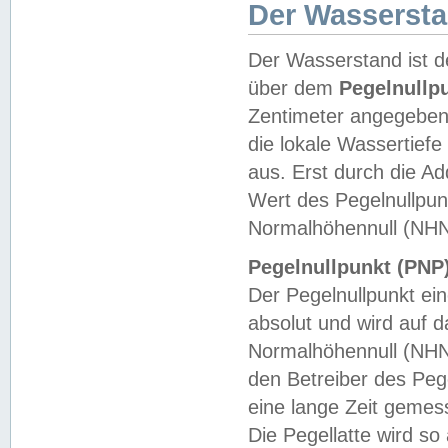
Der Wasserst
Der Wasserstand ist d
über dem
Pegelnullp
Zentimeter angegeben
die lokale Wassertie
aus. Erst durch die A
Wert des Pegelnullpun
Normalhöhennull (NHN
Pegelnullpunkt (PNP)
Der Pegelnullpunkt ei
absolut und wird auf
Normalhöhennull (NHN
den Betreiber des Pege
eine lange Zeit geme
Die Pegellatte wird s