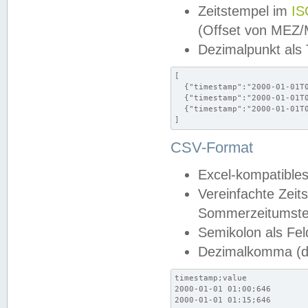
Zeitstempel im
IS
(Offset von MEZ
Dezimalpunkt als
[

  {"timestamp":"2000-01-01T0
  {"timestamp":"2000-01-01T0
  {"timestamp":"2000-01-01T0
]
CSV-Format
Excel-kompatibles
Vereinfachte Zeit
Sommerzeitumstel
Semikolon als Fel
Dezimalkomma (de
timestamp;value

2000-01-01 01:00;646

2000-01-01 01:15;646
