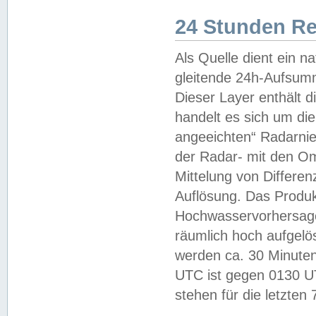
24 Stunden R
Als Quelle dient ein n
gleitende 24h-Aufsum
Dieser Layer enthält
handelt es sich um di
angeeichten“ Radarnie
der Radar- mit den O
Mittelung von Differe
Auflösung. Das Produk
Hochwasservorhersagez
räumlich hoch aufgelö
werden ca. 30 Minuten
UTC ist gegen 0130 UTC
stehen für die letzten