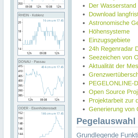
Der Wasserstand
Download langfris
RHEIN - Koblenz
Astronomische Gez
Höhensysteme
Einzugsgebiete
24h Regenradar
Seezeichen von 
DONAU - Passau
Aktualität der Me
Grenzwertübersch
PEGELONLINE-Di
Open Source Projek
Projektarbeit zur
Generierung von 
ODER - Eisenhüttenstadt
Pegelauswahl 
Grundlegende Funkti