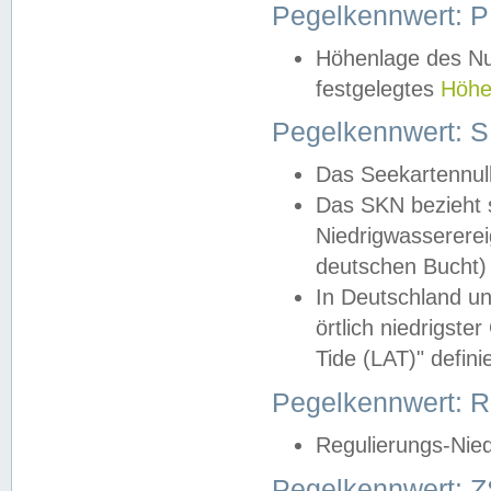
Pegelkennwert: 
Höhenlage des Nul
festgelegtes
Höhe
Pegelkennwert: 
Das Seekartennull
Das SKN bezieht s
Niedrigwassererei
deutschen Bucht) 
In Deutschland un
örtlich niedrigst
Tide (LAT)" definie
Pegelkennwert:
Regulierungs-Nie
Pegelkennwert: Z