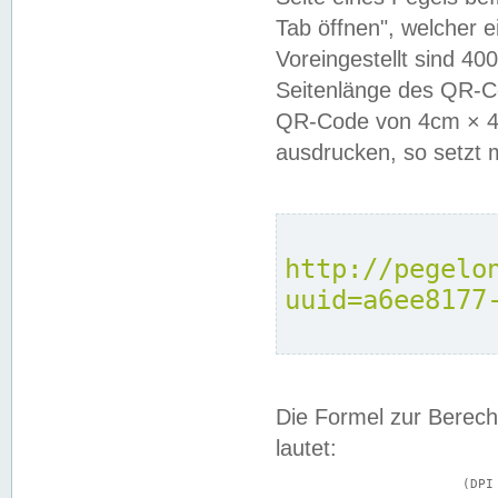
Tab öffnen", welcher 
Voreingestellt sind 4
Seitenlänge des QR-C
QR-Code von 4cm × 4c
ausdrucken, so setzt 
http://pegelo
uuid=a6ee8177
Die Formel zur Berech
lautet:
			(DPI × Druckkantenlänge in cm) ÷ 2,54 = Kantenlänge in Pixel
