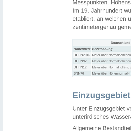
Messpunkten. Höhensy
Im 19. Jahrhundert wu
etabliert, an welchen 
zentimetergenau gem
Deutschland
Höhennetz
Bezeichnung
DHHN2016
Meter über Normalhöhennul
DHHN92
Meter über Normalhöhennul
DHHN12
Meter über Normalnull (m. 
SNN76
Meter über Höhennormal (m
Einzugsgebiet
Unter Einzugsgebiet v
unterirdisches Wasser
Allgemeine Bestandtei