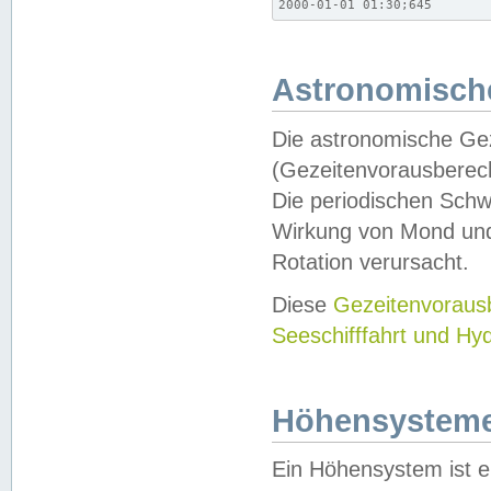
2000-01-01 01:30;645
Astronomische
Die astronomische Gez
(Gezeitenvorausberec
Die periodischen Schw
Wirkung von Mond und
Rotation verursacht.
Diese
Gezeitenvorau
Seeschifffahrt und Hy
Höhensystem
Ein Höhensystem ist e