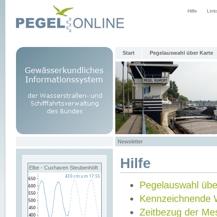
Hilfe
Link
Start
Pegelauswahl über Karte
Newsletter
Hilfe
Elbe - Cuxhaven Steubenhöft
Pegelauswahl übe
Kennzeichnende 
Zeitbezug der Me