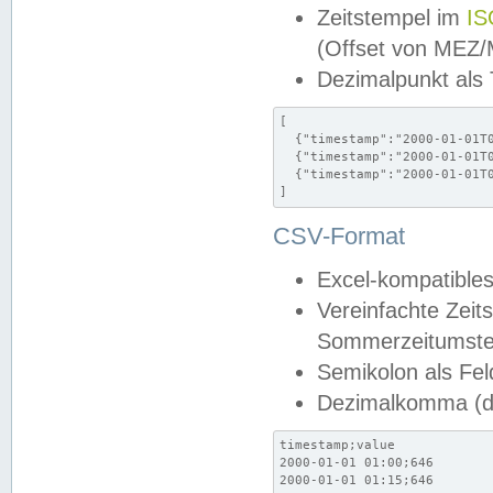
Zeitstempel im
IS
(Offset von MEZ
Dezimalpunkt als
[

  {"timestamp":"2000-01-01T0
  {"timestamp":"2000-01-01T0
  {"timestamp":"2000-01-01T0
]
CSV-Format
Excel-kompatibles
Vereinfachte Zeit
Sommerzeitumstel
Semikolon als Fel
Dezimalkomma (de
timestamp;value

2000-01-01 01:00;646

2000-01-01 01:15;646
