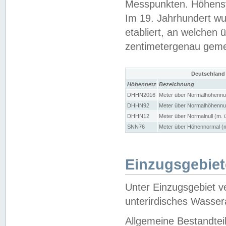
Messpunkten. Höhensy
Im 19. Jahrhundert wu
etabliert, an welchen 
zentimetergenau gem
Deutschland
Höhennetz
Bezeichnung
DHHN2016
Meter über Normalhöhennul
DHHN92
Meter über Normalhöhennul
DHHN12
Meter über Normalnull (m. 
SNN76
Meter über Höhennormal (m
Einzugsgebiet
Unter Einzugsgebiet v
unterirdisches Wasser
Allgemeine Bestandtei