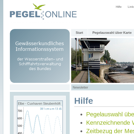
Hilfe
Link
Start
Pegelauswahl über Karte
Newsletter
Hilfe
Elbe - Cuxhaven Steubenhöft
Pegelauswahl übe
Kennzeichnende 
Zeitbezug der Me