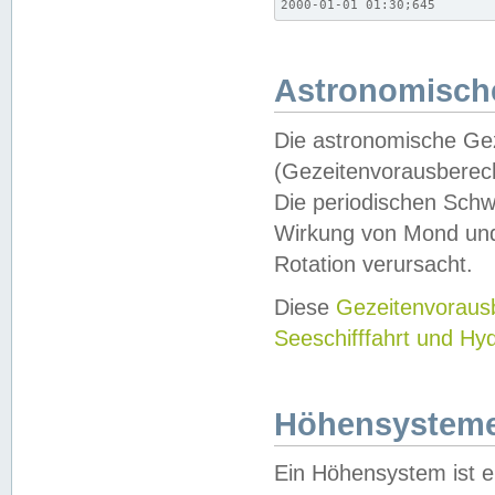
2000-01-01 01:30;645
Astronomische
Die astronomische Gez
(Gezeitenvorausberec
Die periodischen Schw
Wirkung von Mond und
Rotation verursacht.
Diese
Gezeitenvorau
Seeschifffahrt und Hy
Höhensystem
Ein Höhensystem ist e