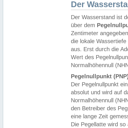
Der Wasserst
Der Wasserstand ist d
über dem
Pegelnullp
Zentimeter angegeben
die lokale Wassertie
aus. Erst durch die A
Wert des Pegelnullpun
Normalhöhennull (NHN
Pegelnullpunkt (PNP)
Der Pegelnullpunkt ei
absolut und wird auf
Normalhöhennull (NHN
den Betreiber des Pege
eine lange Zeit geme
Die Pegellatte wird s