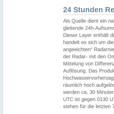
24 Stunden R
Als Quelle dient ein n
gleitende 24h-Aufsum
Dieser Layer enthält
handelt es sich um di
angeeichten“ Radarnie
der Radar- mit den O
Mittelung von Differe
Auflösung. Das Produk
Hochwasservorhersagez
räumlich hoch aufgelö
werden ca. 30 Minuten
UTC ist gegen 0130 UTC
stehen für die letzten