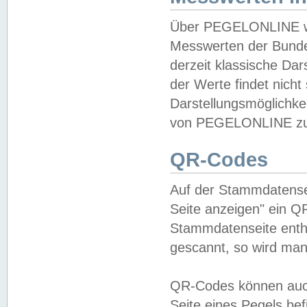
Über PEGELONLINE wer
Messwerten der Bundes
derzeit klassische Da
der Werte findet nicht 
Darstellungsmöglichkei
von PEGELONLINE zu 
QR-Codes
Auf der Stammdatensei
Seite anzeigen" ein Q
Stammdatenseite enthä
gescannt, so wird man
QR-Codes können auc
Seite eines Pegels be