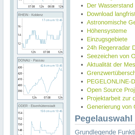
Der Wasserstand
Download langfris
RHEIN - Koblenz
Astronomische Gez
Höhensysteme
Einzugsgebiete
24h Regenradar
Seezeichen von 
DONAU - Passau
Aktualität der Me
Grenzwertübersch
PEGELONLINE-Di
Open Source Projek
Projektarbeit zur
Generierung von 
ODER - Eisenhüttenstadt
Pegelauswahl 
Grundlegende Funkti