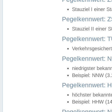
Stauziel I einer S
Pegelkennwert: Z
Stauziel II einer 
Pegelkennwert:
Verkehrsgesichert
Pegelkennwert:
niedrigster bekan
Beispiel: NNW (3
Pegelkennwert:
höchster bekannt
Beispiel: HHW (1
Pegelkennwert: 