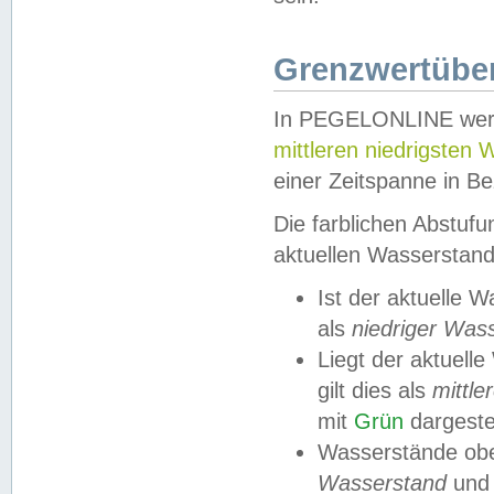
Grenzwertüber
In PEGELONLINE werde
mittleren niedrigsten
einer Zeitspanne in Be
Die farblichen Abstuf
aktuellen Wasserstand
Ist der aktuelle 
als
niedriger Was
Liegt der aktue
gilt dies als
mittle
mit
Grün
dargestel
Wasserstände obe
Wasserstand
und