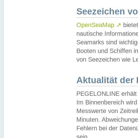
Seezeichen v
OpenSeaMap
↗
biete
nautische Information
Seamarks sind wichtig
Booten und Schiffen i
von Seezeichen wie Le
Aktualität der
PEGELONLINE erhält u
Im Binnenbereich wird 
Messwerte von Zeitreih
Minuten. Abweichungen
Fehlern bei der Daten
sein.