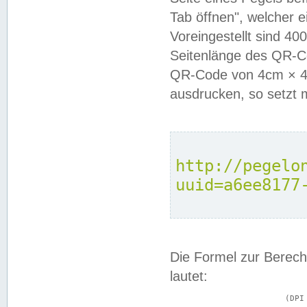
Tab öffnen", welcher 
Voreingestellt sind 4
Seitenlänge des QR-C
QR-Code von 4cm × 4c
ausdrucken, so setzt 
http://pegelo
uuid=a6ee8177
Die Formel zur Berech
lautet:
			(DPI × Druckkantenlänge in cm) ÷ 2,54 = Kantenlänge in Pixel
