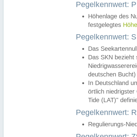
Pegelkennwert: 
Höhenlage des Nul
festgelegtes
Höhe
Pegelkennwert: 
Das Seekartennull
Das SKN bezieht s
Niedrigwassererei
deutschen Bucht) 
In Deutschland un
örtlich niedrigst
Tide (LAT)" definie
Pegelkennwert:
Regulierungs-Nie
Pegelkennwert: Z