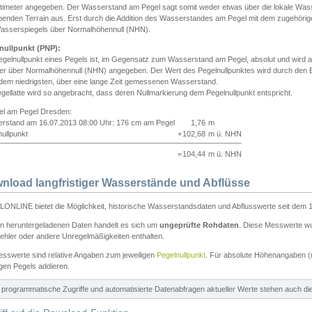
ntimeter angegeben. Der Wasserstand am Pegel sagt somit weder etwas über die lokale Wa
enden Terrain aus. Erst durch die Addition des Wasserstandes am Pegel mit dem zugehörig
asserspiegels über Normalhöhennull (NHN).
nullpunkt (PNP):
egelnullpunkt eines Pegels ist, im Gegensatz zum Wasserstand am Pegel, absolut und wir
ter über Normalhöhennull (NHN) angegeben. Der Wert des Pegelnullpunktes wird durch den Bet
 dem niedrigsten, über eine lange Zeit gemessenen Wasserstand.
gellatte wird so angebracht, dass deren Nullmarkierung dem Pegelnullpunkt entspricht.
iel am Pegel Dresden:
rstand am 16.07.2013 08:00 Uhr: 176 cm am Pegel
1,76
m
ullpunkt
+
102,68
m ü. NHN
=
104,44
m ü. NHN
nload langfristiger Wasserstände und Abflüsse
ONLINE bietet die Möglichkeit, historische Wasserstandsdaten und Abflusswerte seit dem 1
en heruntergeladenen Daten handelt es sich um
ungeprüfte Rohdaten
. Diese Messwerte wur
ehler oder andere Unregelmäßigkeiten enthalten.
esswerte sind relative Angaben zum jeweiligen
Pegelnullpunkt
. Für absolute Höhenangaben 
igen Pegels addieren.
ür programmatische Zugriffe und automatisierte Datenabfragen aktueller Werte stehen auch d