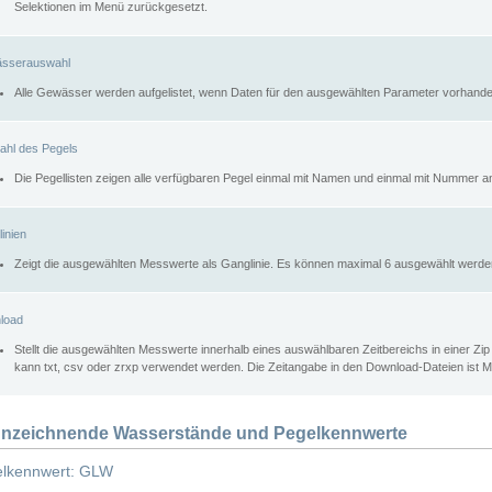
Selektionen im Menü zurückgesetzt.
sserauswahl
Alle Gewässer werden aufgelistet, wenn Daten für den ausgewählten Parameter vorhande
ahl des Pegels
Die Pegellisten zeigen alle verfügbaren Pegel einmal mit Namen und einmal mit Nummer a
inien
Zeigt die ausgewählten Messwerte als Ganglinie. Es können maximal 6 ausgewählt werde
load
Stellt die ausgewählten Messwerte innerhalb eines auswählbaren Zeitbereichs in einer Zi
kann txt, csv oder zrxp verwendet werden. Die Zeitangabe in den Download-Dateien ist 
nzeichnende Wasserstände und Pegelkennwerte
lkennwert: GLW