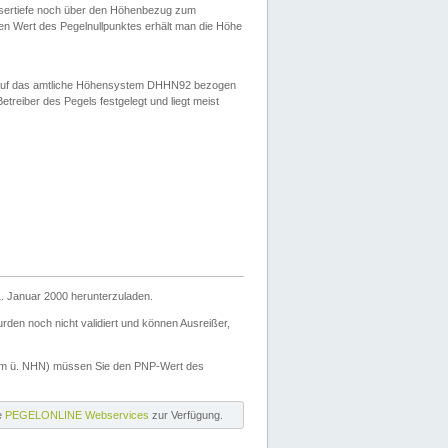
ssertiefe noch über den Höhenbezug zum
en Wert des Pegelnullpunktes erhält man die Höhe
d auf das amtliche Höhensystem DHHN92 bezogen
reiber des Pegels festgelegt und liegt meist
. Januar 2000 herunterzuladen.
den noch nicht validiert und können Ausreißer,
(m ü. NHN) müssen Sie den PNP-Wert des
ie
PEGELONLINE Webservices
zur Verfügung.