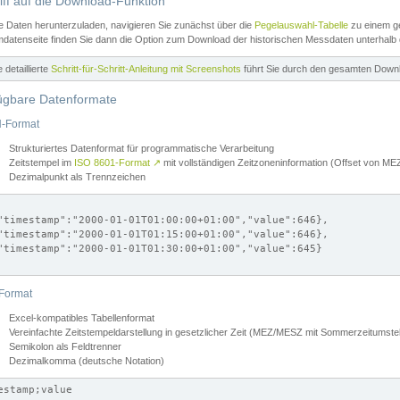
iff auf die Download-Funktion
e Daten herunterzuladen, navigieren Sie zunächst über die
Pegelauswahl-Tabelle
zu einem ge
datenseite finden Sie dann die Option zum Download der historischen Messdaten unterhalb
ne detaillierte
Schritt-für-Schritt-Anleitung mit Screenshots
führt Sie durch den gesamten Down
ügbare Datenformate
-Format
Strukturiertes Datenformat für programmatische Verarbeitung
Zeitstempel im
ISO 8601-Format
↗
mit vollständigen Zeitzoneninformation (Offset von 
Dezimalpunkt als Trennzeichen
"timestamp":"2000-01-01T01:00:00+01:00","value":646},

"timestamp":"2000-01-01T01:15:00+01:00","value":646},

"timestamp":"2000-01-01T01:30:00+01:00","value":645}

Format
Excel-kompatibles Tabellenformat
Vereinfachte Zeitstempeldarstellung in gesetzlicher Zeit (MEZ/MESZ mit Sommerzeitumstel
Semikolon als Feldtrenner
Dezimalkomma (deutsche Notation)
estamp;value
