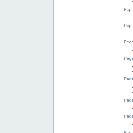
Pege
Pege
Peg
Pege
Pege
Pege
Pege
Peg