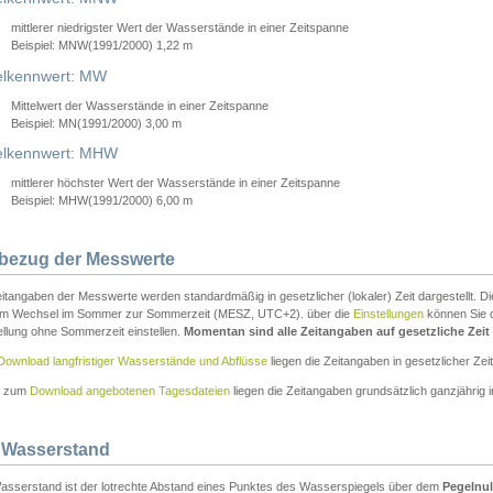
mittlerer niedrigster Wert der Wasserstände in einer Zeitspanne
Beispiel: MNW(1991/2000) 1,22 m
lkennwert: MW
Mittelwert der Wasserstände in einer Zeitspanne
Beispiel: MN(1991/2000) 3,00 m
elkennwert: MHW
mittlerer höchster Wert der Wasserstände in einer Zeitspanne
Beispiel: MHW(1991/2000) 6,00 m
tbezug der Messwerte
itangaben der Messwerte werden standardmäßig in gesetzlicher (lokaler) Zeit dargestellt. D
em Wechsel im Sommer zur Sommerzeit (MESZ, UTC+2). über die
Einstellungen
können Sie d
ellung ohne Sommerzeit einstellen.
Momentan sind alle Zeitangaben auf gesetzliche Zeit e
Download langfristiger Wasserstände und Abflüsse
liegen die Zeitangaben in gesetzlicher Zeit
n zum
Download angebotenen Tagesdateien
liegen die Zeitangaben grundsätzlich ganzjährig in
 Wasserstand
asserstand ist der lotrechte Abstand eines Punktes des Wasserspiegels über dem
Pegelnul