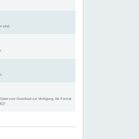
n sind.
n.
n.
p Datei zum Download zur Verfügung. Als Format
MEZ!