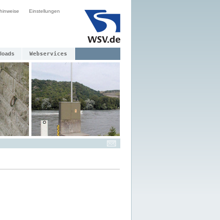
hinweise
Einstellungen
loads
Webservices