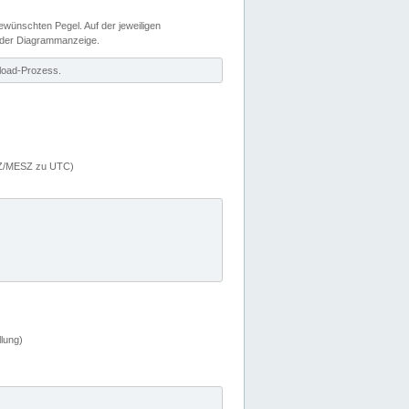
wünschten Pegel. Auf der jeweiligen
 der Diagrammanzeige.
load-Prozess.
MEZ/MESZ zu UTC)
lung)