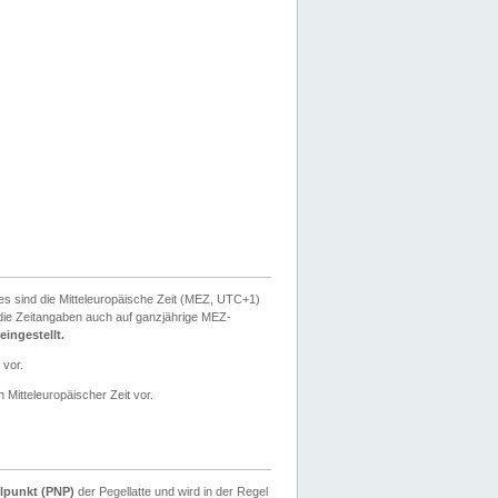
ies sind die Mitteleuropäische Zeit (MEZ, UTC+1)
ie Zeitangaben auch auf ganzjährige MEZ-
ingestellt.
 vor.
 Mitteleuropäischer Zeit vor.
lpunkt (PNP)
der Pegellatte und wird in der Regel