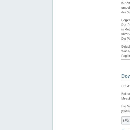
in Ze
umgeb
des W
Pegel
Der P
in Me
unter
Die Pe
Beisp
Wasse
Pegeln
Dow
PEGEL
Bei d
Messf
Die M
jeweil
ℹ️ F