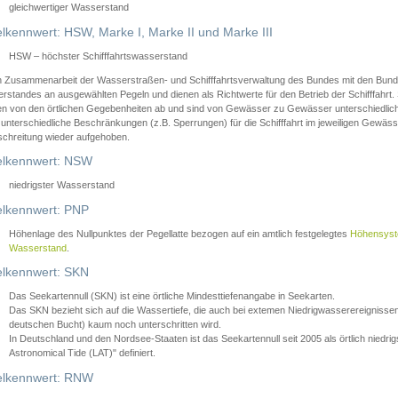
gleichwertiger Wasserstand
lkennwert: HSW, Marke I, Marke II und Marke III
HSW – höchster Schifffahrtswasserstand
in Zusammenarbeit der Wasserstraßen- und Schifffahrtsverwaltung des Bundes mit den Bund
standes an ausgewählten Pegeln und dienen als Richtwerte für den Betrieb der Schifffahrt. 
n von den örtlichen Gegebenheiten ab und sind von Gewässer zu Gewässer unterschiedlich
 unterschiedliche Beschränkungen (z.B. Sperrungen) für die Schifffahrt im jeweiligen Gewäss
schreitung wieder aufgehoben.
lkennwert: NSW
niedrigster Wasserstand
lkennwert: PNP
Höhenlage des Nullpunktes der Pegellatte bezogen auf ein amtlich festgelegtes
Höhensys
Wasserstand
.
lkennwert: SKN
Das Seekartennull (SKN) ist eine örtliche Mindesttiefenangabe in Seekarten.
Das SKN bezieht sich auf die Wassertiefe, die auch bei extemen Niedrigwasserereignissen
deutschen Bucht) kaum noch unterschritten wird.
In Deutschland und den Nordsee-Staaten ist das Seekartennull seit 2005 als örtlich nie
Astronomical Tide (LAT)" definiert.
lkennwert: RNW