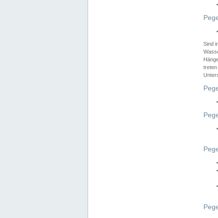
Pege
Sind 
Wasser
Hänge
treten
Unter
Pege
Pege
Pege
Pege