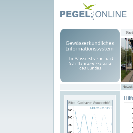
Start
Newsle
Hilf
Elbe - Cuxhaven Steubenhöft