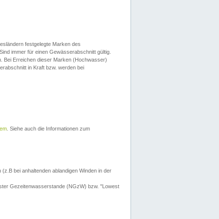
esländern festgelegte Marken des
Sind immer für einen Gewässerabschnitt gültig.
. Bei Erreichen dieser Marken (Hochwasser)
erabschnitt in Kraft bzw. werden bei
tem
. Siehe auch die Informationen zum
 (z.B bei anhaltenden ablandigen Winden in der
drigster Gezeitenwasserstande (NGzW) bzw. "Lowest