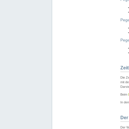
Pege
Peg
Zei
Die Ze
mit d
Darst
Beim
In de
Der
Der W