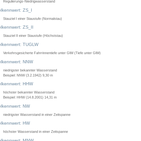
Regulierungs-Niedrigwasserstand
lkennwert: ZS_I
Stauziel I einer Staustufe (Normalstau)
lkennwert: ZS_II
Stauziel II einer Staustufe (Höchststau)
elkennwert: TUGLW
Verkehrsgesicherte Fahrrinnentiefe unter GlW (Tiefe unter GlW)
lkennwert: NNW
niedrigster bekannter Wasserstand
Beispiel: NNW (3.2.1942) 9,30 m
lkennwert: HHW
höchster bekannter Wasserstand
Beispiel: HHW (14.8.2001) 14,31 m
lkennwert: NW
niedrigster Wasserstand in einer Zeitspanne
lkennwert: HW
höchster Wasserstand in einer Zeitspanne
elkennwert: MNW