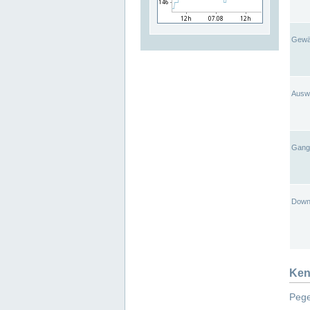
Gewä
Ausw
Gangl
Down
Ken
Pege