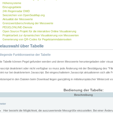
Höhensysteme
Einzugsgebiete
24h Regenradar DWD
Seezeichen von OpenSeaMap.org
Aktualität der Messwerte
Grenzwertüberschreitung der Messwerte
PEGELONLINE-Dienste
Open Source Projekt für die interaktive Online Visualisierung
Projektarbeit zur dynamischen Visualisierung von Messwerten
Generierung von QR-Codes für Pegelstammdatenseiten
elauswahl über Tabelle
legende Funktionsweise der Tabelle
die Tabelle können Pegel gefunden werden und deren Messwerte heruntergeladen oder visuali
vascript deaktiviert oder nicht verfügbar so muss jede Änderung mit der Bestätigung des "Filt
int nur bei deaktiviertem Javascript. Bei eingeschaltetem Javascript aktualisieren sich alle 
itstempel in den Dateien beim Download liegen ganzjährig in mitteleuropäischer Winterzeit vo
Bedienung der Tabelle:
Beschreibung
meter
Hier besteht die Möglichkeit, die auszuwertende Messgröße einzustellen. Bei einer Ände