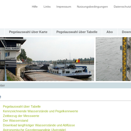
Hilfe
Links
Impressum
Nutzungsbedingungen
Datenschutz
Pegelauswahl über Karte
Pegelauswahl über Tabelle
Abo
Down
tter
e
Pegelauswahl über Tabelle
Kennzeichnende Wasserstände und Pegelkennwerte
Zeitbezug der Messwerte
Der Wasserstand
Download langfristiger Wasserstände und Abflüsse
Astronomische Gezeitenganglinie (Astrotide)