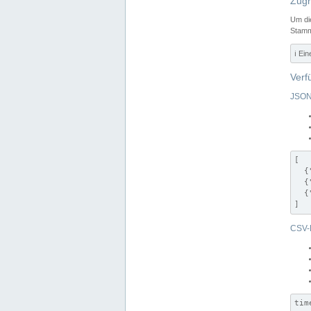
Zugr
Um di
Stamm
ℹ️ Ei
Verf
JSON
[

  {
  {
  {
]
CSV-
tim