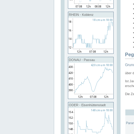
RHEIN - Koblenz
Peg
DONAU - Passau
Grund
über 
Ist Ja
ersche
Die Ze
ODER - Eisenhüttenstadt
Para