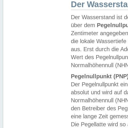
Der Wasserst
Der Wasserstand ist d
über dem
Pegelnullp
Zentimeter angegeben
die lokale Wassertie
aus. Erst durch die A
Wert des Pegelnullpun
Normalhöhennull (NHN
Pegelnullpunkt (PNP)
Der Pegelnullpunkt ei
absolut und wird auf
Normalhöhennull (NHN
den Betreiber des Pege
eine lange Zeit geme
Die Pegellatte wird s