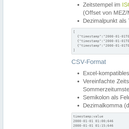
Zeitstempel im
IS
(Offset von MEZ
Dezimalpunkt als
[

  {"timestamp":"2000-01-01T0
  {"timestamp":"2000-01-01T0
  {"timestamp":"2000-01-01T0
]
CSV-Format
Excel-kompatibles
Vereinfachte Zeit
Sommerzeitumstel
Semikolon als Fel
Dezimalkomma (de
timestamp;value

2000-01-01 01:00;646

2000-01-01 01:15;646
