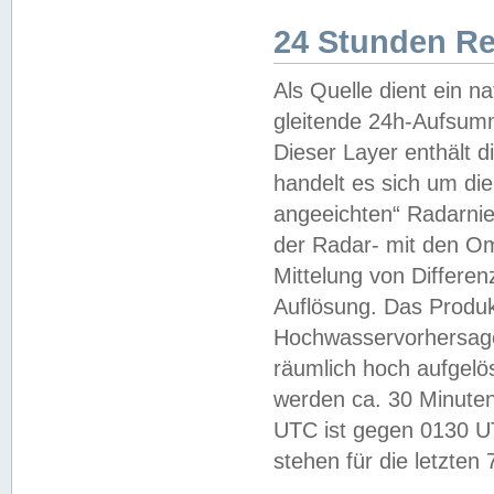
24 Stunden R
Als Quelle dient ein n
gleitende 24h-Aufsum
Dieser Layer enthält
handelt es sich um di
angeeichten“ Radarnie
der Radar- mit den O
Mittelung von Differe
Auflösung. Das Produk
Hochwasservorhersagez
räumlich hoch aufgelö
werden ca. 30 Minuten
UTC ist gegen 0130 UTC
stehen für die letzten