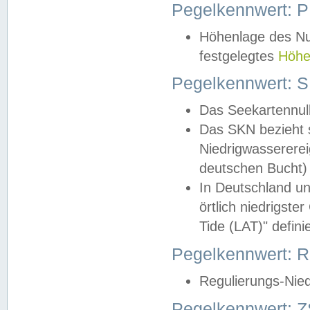
Pegelkennwert: 
Höhenlage des Nul
festgelegtes
Höhe
Pegelkennwert: 
Das Seekartennull
Das SKN bezieht s
Niedrigwassererei
deutschen Bucht) 
In Deutschland un
örtlich niedrigst
Tide (LAT)" definie
Pegelkennwert:
Regulierungs-Nie
Pegelkennwert: Z