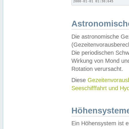
2000-01-01 01:30;645
Astronomische
Die astronomische Gez
(Gezeitenvorausberec
Die periodischen Schw
Wirkung von Mond und
Rotation verursacht.
Diese
Gezeitenvorau
Seeschifffahrt und Hy
Höhensystem
Ein Höhensystem ist e