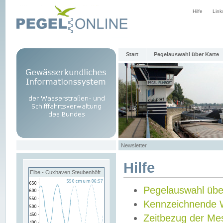
Hilfe
Link
Start
Pegelauswahl über Karte
Newsletter
Hilfe
Elbe - Cuxhaven Steubenhöft
Pegelauswahl übe
Kennzeichnende 
Zeitbezug der Me