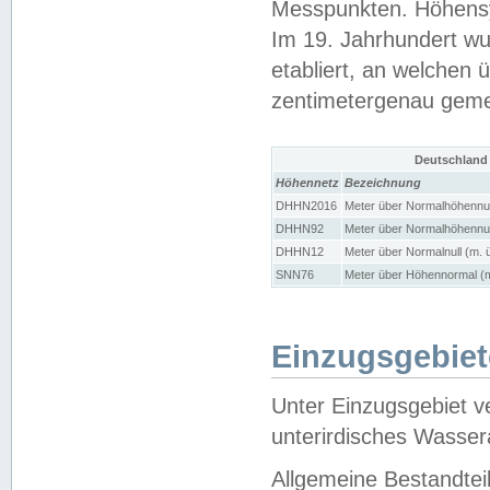
Messpunkten. Höhensy
Im 19. Jahrhundert wu
etabliert, an welchen 
zentimetergenau gem
Deutschland
Höhennetz
Bezeichnung
DHHN2016
Meter über Normalhöhennul
DHHN92
Meter über Normalhöhennul
DHHN12
Meter über Normalnull (m. 
SNN76
Meter über Höhennormal (m
Einzugsgebiet
Unter Einzugsgebiet v
unterirdisches Wasser
Allgemeine Bestandtei