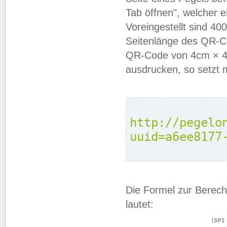
Tab öffnen", welcher 
Voreingestellt sind 4
Seitenlänge des QR-C
QR-Code von 4cm × 4c
ausdrucken, so setzt 
http://pegelo
uuid=a6ee8177
Die Formel zur Berech
lautet:
			(DPI × Druckkantenlänge in cm) ÷ 2,54 = Kantenlänge in Pixel
