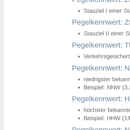
Stauziel I einer S
Pegelkennwert: Z
Stauziel II einer 
Pegelkennwert:
Verkehrsgesichert
Pegelkennwert:
niedrigster bekan
Beispiel: NNW (3
Pegelkennwert:
höchster bekannt
Beispiel: HHW (1
Pegelkennwert: 