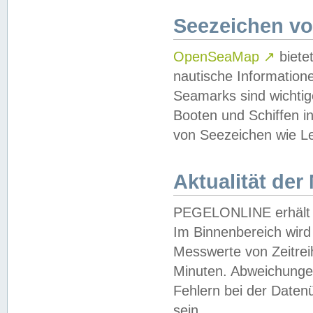
Seezeichen v
OpenSeaMap
↗
biete
nautische Information
Seamarks sind wichtig
Booten und Schiffen i
von Seezeichen wie Le
Aktualität der
PEGELONLINE erhält u
Im Binnenbereich wird 
Messwerte von Zeitreih
Minuten. Abweichungen
Fehlern bei der Daten
sein.