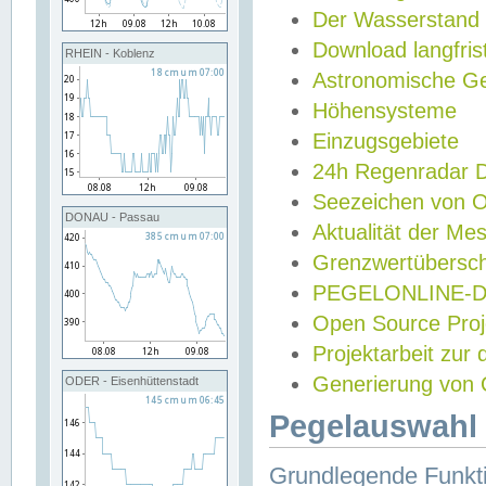
Der Wasserstand
Download langfris
RHEIN - Koblenz
Astronomische Gez
Höhensysteme
Einzugsgebiete
24h Regenradar
Seezeichen von 
DONAU - Passau
Aktualität der Me
Grenzwertübersch
PEGELONLINE-Di
Open Source Projek
Projektarbeit zur
Generierung von 
ODER - Eisenhüttenstadt
Pegelauswahl 
Grundlegende Funkti