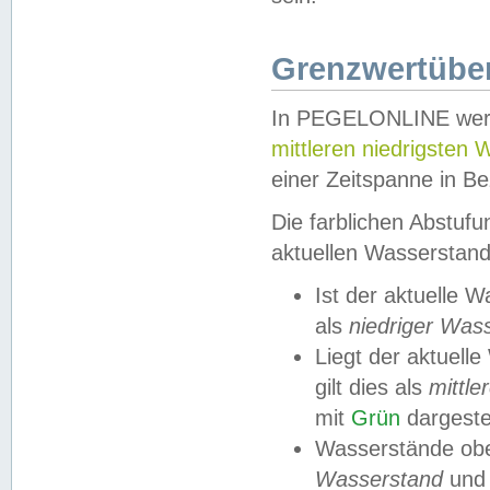
Grenzwertüber
In PEGELONLINE werde
mittleren niedrigsten
einer Zeitspanne in Be
Die farblichen Abstuf
aktuellen Wasserstand
Ist der aktuelle 
als
niedriger Was
Liegt der aktue
gilt dies als
mittle
mit
Grün
dargestel
Wasserstände obe
Wasserstand
und