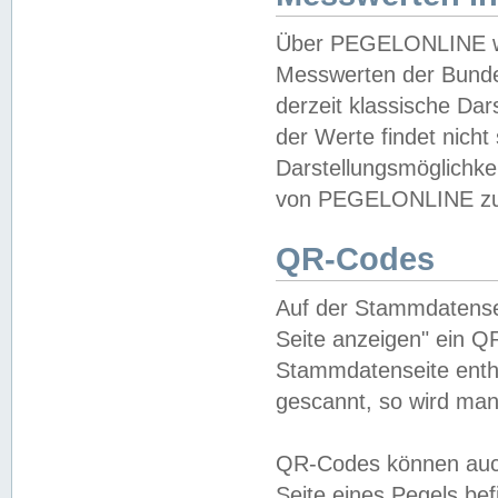
Über PEGELONLINE wer
Messwerten der Bundes
derzeit klassische Da
der Werte findet nicht 
Darstellungsmöglichkei
von PEGELONLINE zu 
QR-Codes
Auf der Stammdatensei
Seite anzeigen" ein Q
Stammdatenseite enthä
gescannt, so wird man
QR-Codes können auc
Seite eines Pegels be