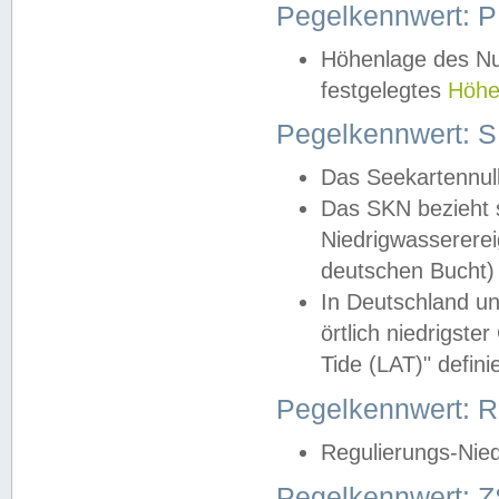
Pegelkennwert: 
Höhenlage des Nul
festgelegtes
Höhe
Pegelkennwert: 
Das Seekartennull
Das SKN bezieht s
Niedrigwassererei
deutschen Bucht) 
In Deutschland un
örtlich niedrigst
Tide (LAT)" definie
Pegelkennwert:
Regulierungs-Nie
Pegelkennwert: Z