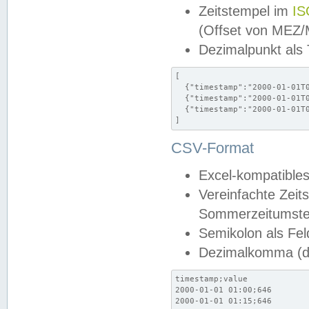
Zeitstempel im
IS
(Offset von MEZ
Dezimalpunkt als
[

  {"timestamp":"2000-01-01T0
  {"timestamp":"2000-01-01T0
  {"timestamp":"2000-01-01T0
]
CSV-Format
Excel-kompatibles
Vereinfachte Zeit
Sommerzeitumstel
Semikolon als Fel
Dezimalkomma (de
timestamp;value

2000-01-01 01:00;646

2000-01-01 01:15;646
