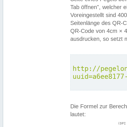
Tab öffnen", welcher 
Voreingestellt sind 4
Seitenlänge des QR-C
QR-Code von 4cm × 4c
ausdrucken, so setzt 
http://pegelo
uuid=a6ee8177
Die Formel zur Berech
lautet:
			(DPI × Druckkantenlänge in cm) ÷ 2,54 = Kantenlänge in Pixel
