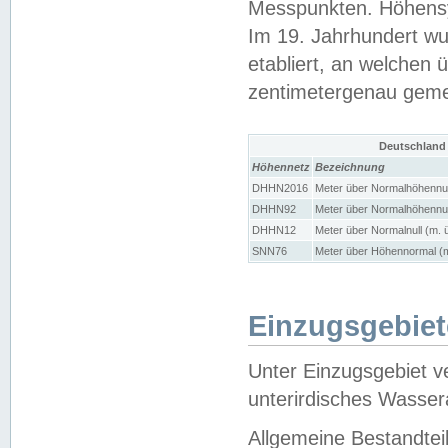
Messpunkten. Höhensy
Im 19. Jahrhundert wu
etabliert, an welchen 
zentimetergenau gem
Deutschland
Höhennetz
Bezeichnung
DHHN2016
Meter über Normalhöhennul
DHHN92
Meter über Normalhöhennul
DHHN12
Meter über Normalnull (m. 
SNN76
Meter über Höhennormal (m
Einzugsgebiet
Unter Einzugsgebiet v
unterirdisches Wasser
Allgemeine Bestandtei