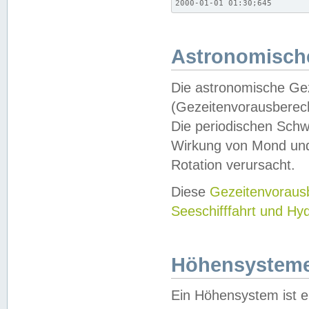
2000-01-01 01:30;645
Astronomische
Die astronomische Gez
(Gezeitenvorausberec
Die periodischen Schw
Wirkung von Mond und
Rotation verursacht.
Diese
Gezeitenvorau
Seeschifffahrt und Hy
Höhensystem
Ein Höhensystem ist e