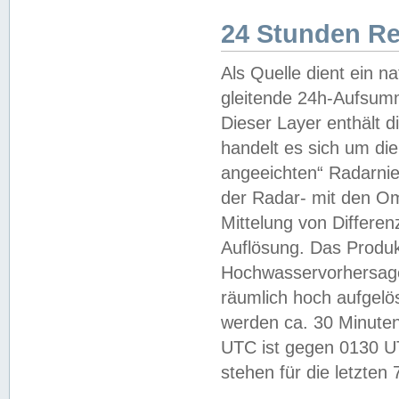
24 Stunden R
Als Quelle dient ein n
gleitende 24h-Aufsum
Dieser Layer enthält
handelt es sich um di
angeeichten“ Radarnie
der Radar- mit den O
Mittelung von Differe
Auflösung. Das Produk
Hochwasservorhersagez
räumlich hoch aufgelö
werden ca. 30 Minuten
UTC ist gegen 0130 UTC
stehen für die letzten