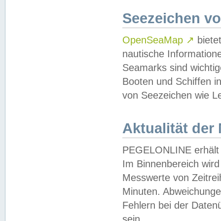
Seezeichen v
OpenSeaMap
↗
biete
nautische Information
Seamarks sind wichtig
Booten und Schiffen i
von Seezeichen wie Le
Aktualität der
PEGELONLINE erhält u
Im Binnenbereich wird 
Messwerte von Zeitreih
Minuten. Abweichungen
Fehlern bei der Daten
sein.