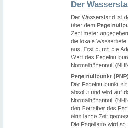
Der Wasserst
Der Wasserstand ist d
über dem
Pegelnullp
Zentimeter angegeben
die lokale Wassertie
aus. Erst durch die A
Wert des Pegelnullpun
Normalhöhennull (NHN
Pegelnullpunkt (PNP)
Der Pegelnullpunkt ei
absolut und wird auf
Normalhöhennull (NHN
den Betreiber des Pege
eine lange Zeit geme
Die Pegellatte wird s