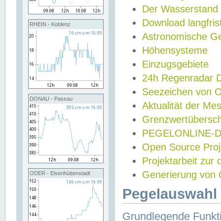
Der Wasserstand
Download langfris
RHEIN - Koblenz
Astronomische Gez
Höhensysteme
Einzugsgebiete
24h Regenradar
Seezeichen von 
DONAU - Passau
Aktualität der Me
Grenzwertübersch
PEGELONLINE-Di
Open Source Projek
Projektarbeit zur
Generierung von 
ODER - Eisenhüttenstadt
Pegelauswahl 
Grundlegende Funkti