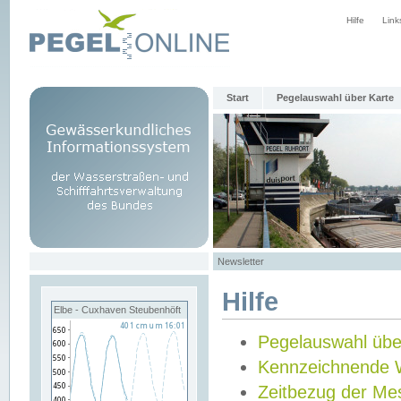
Hilfe
Link
Start
Pegelauswahl über Karte
Newsletter
Hilfe
Elbe - Cuxhaven Steubenhöft
Pegelauswahl übe
Kennzeichnende 
Zeitbezug der Me