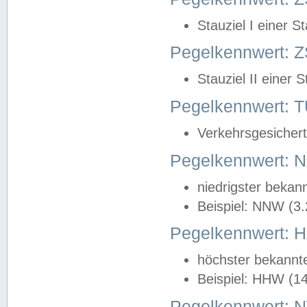
Stauziel I einer S
Pegelkennwert: Z
Stauziel II einer 
Pegelkennwert:
Verkehrsgesichert
Pegelkennwert:
niedrigster bekan
Beispiel: NNW (3
Pegelkennwert:
höchster bekannt
Beispiel: HHW (1
Pegelkennwert: 