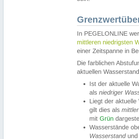
Grenzwertüber
In PEGELONLINE werde
mittleren niedrigsten
einer Zeitspanne in Be
Die farblichen Abstuf
aktuellen Wasserstand
Ist der aktuelle 
als
niedriger Was
Liegt der aktue
gilt dies als
mittle
mit
Grün
dargestel
Wasserstände obe
Wasserstand
und