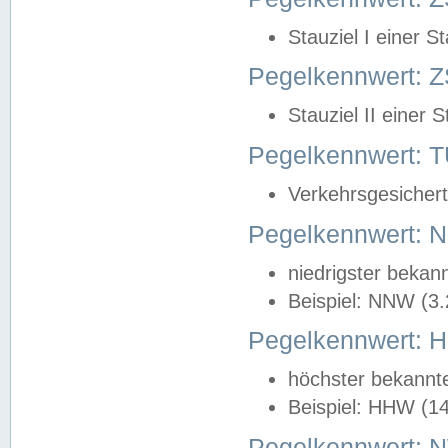
Stauziel I einer S
Pegelkennwert: Z
Stauziel II einer 
Pegelkennwert:
Verkehrsgesichert
Pegelkennwert:
niedrigster bekan
Beispiel: NNW (3
Pegelkennwert:
höchster bekannt
Beispiel: HHW (1
Pegelkennwert: 