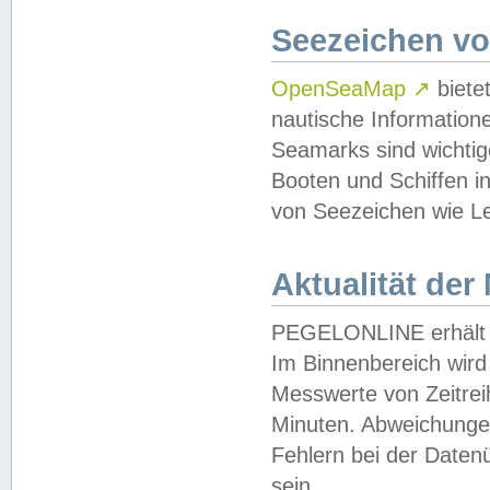
Seezeichen v
OpenSeaMap
↗
biete
nautische Information
Seamarks sind wichtig
Booten und Schiffen i
von Seezeichen wie Le
Aktualität der
PEGELONLINE erhält u
Im Binnenbereich wird 
Messwerte von Zeitreih
Minuten. Abweichungen
Fehlern bei der Daten
sein.