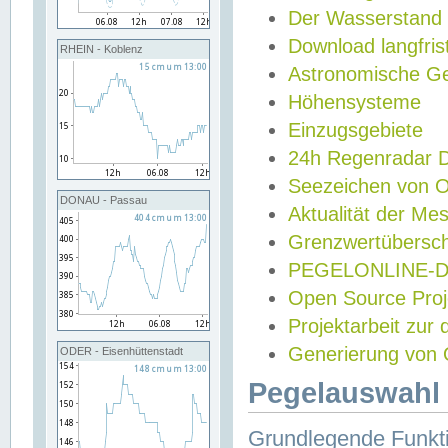
Der Wasserstand
Download langfris
RHEIN - Koblenz
Astronomische Gez
Höhensysteme
Einzugsgebiete
24h Regenradar
Seezeichen von 
DONAU - Passau
Aktualität der Me
Grenzwertübersch
PEGELONLINE-Di
Open Source Projek
Projektarbeit zur
Generierung von 
ODER - Eisenhüttenstadt
Pegelauswahl 
Grundlegende Funkti