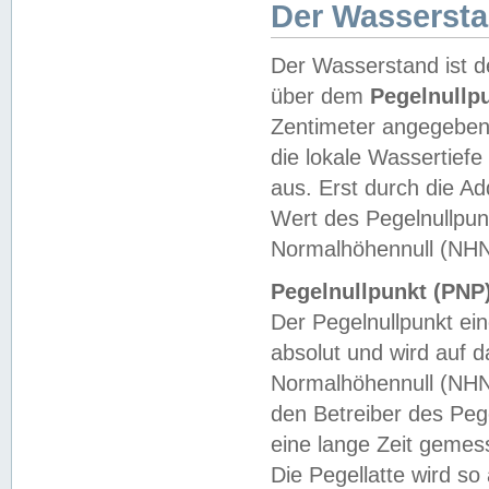
Der Wasserst
Der Wasserstand ist d
über dem
Pegelnullp
Zentimeter angegeben
die lokale Wassertie
aus. Erst durch die A
Wert des Pegelnullpun
Normalhöhennull (NHN
Pegelnullpunkt (PNP)
Der Pegelnullpunkt ei
absolut und wird auf
Normalhöhennull (NHN
den Betreiber des Pege
eine lange Zeit geme
Die Pegellatte wird s