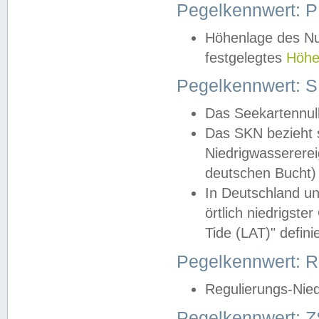
Pegelkennwert: 
Höhenlage des Nul
festgelegtes
Höhe
Pegelkennwert: 
Das Seekartennull
Das SKN bezieht s
Niedrigwassererei
deutschen Bucht) 
In Deutschland un
örtlich niedrigst
Tide (LAT)" definie
Pegelkennwert:
Regulierungs-Nie
Pegelkennwert: Z