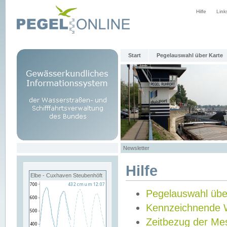
Hilfe
Link
Start
Pegelauswahl über Karte
Newsletter
Hilfe
Elbe - Cuxhaven Steubenhöft
Pegelauswahl übe
Kennzeichnende 
Zeitbezug der Me