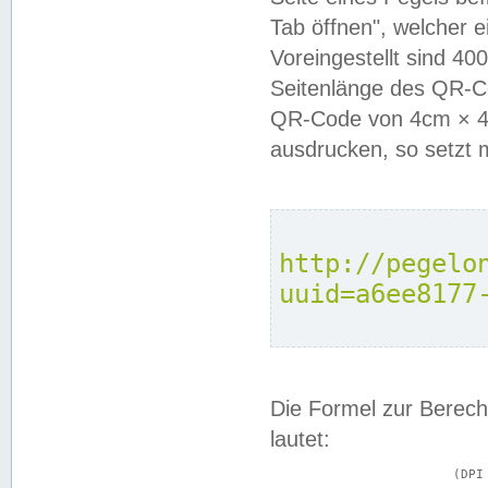
Tab öffnen", welcher 
Voreingestellt sind 4
Seitenlänge des QR-C
QR-Code von 4cm × 4c
ausdrucken, so setzt 
http://pegelo
uuid=a6ee8177
Die Formel zur Berech
lautet:
			(DPI × Druckkantenlänge in cm) ÷ 2,54 = Kantenlänge in Pixel
