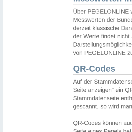
Über PEGELONLINE wer
Messwerten der Bundes
derzeit klassische Da
der Werte findet nicht 
Darstellungsmöglichkei
von PEGELONLINE zu 
QR-Codes
Auf der Stammdatensei
Seite anzeigen" ein Q
Stammdatenseite enthä
gescannt, so wird man
QR-Codes können auc
Seite eines Pegels be