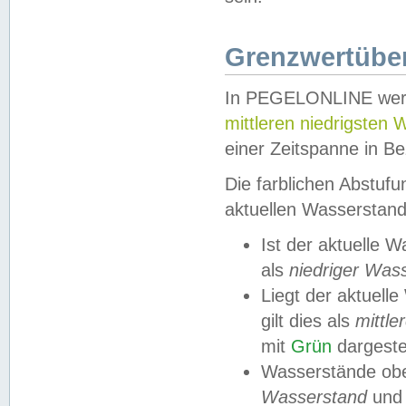
Grenzwertüber
In PEGELONLINE werde
mittleren niedrigsten
einer Zeitspanne in Be
Die farblichen Abstuf
aktuellen Wasserstand
Ist der aktuelle 
als
niedriger Was
Liegt der aktue
gilt dies als
mittle
mit
Grün
dargestel
Wasserstände obe
Wasserstand
und