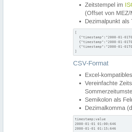
Zeitstempel im
IS
(Offset von MEZ
Dezimalpunkt als
[

  {"timestamp":"2000-01-01T0
  {"timestamp":"2000-01-01T0
  {"timestamp":"2000-01-01T0
]
CSV-Format
Excel-kompatibles
Vereinfachte Zeit
Sommerzeitumstel
Semikolon als Fel
Dezimalkomma (de
timestamp;value

2000-01-01 01:00;646

2000-01-01 01:15;646
