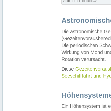
2000-01-01 01:30;645
Astronomische
Die astronomische Gez
(Gezeitenvorausberec
Die periodischen Schw
Wirkung von Mond und
Rotation verursacht.
Diese
Gezeitenvorau
Seeschifffahrt und Hy
Höhensystem
Ein Höhensystem ist e