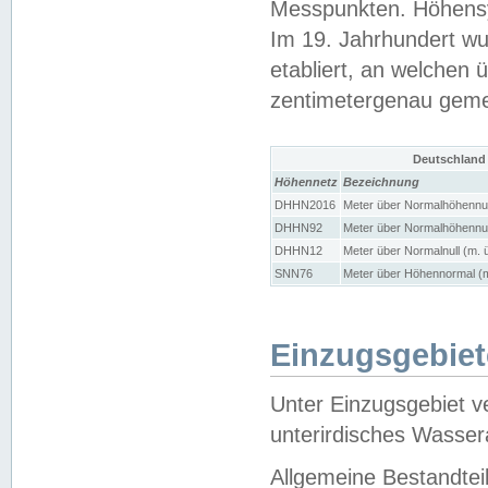
Messpunkten. Höhensy
Im 19. Jahrhundert wu
etabliert, an welchen 
zentimetergenau gem
Deutschland
Höhennetz
Bezeichnung
DHHN2016
Meter über Normalhöhennul
DHHN92
Meter über Normalhöhennul
DHHN12
Meter über Normalnull (m. 
SNN76
Meter über Höhennormal (m
Einzugsgebiet
Unter Einzugsgebiet v
unterirdisches Wasser
Allgemeine Bestandtei