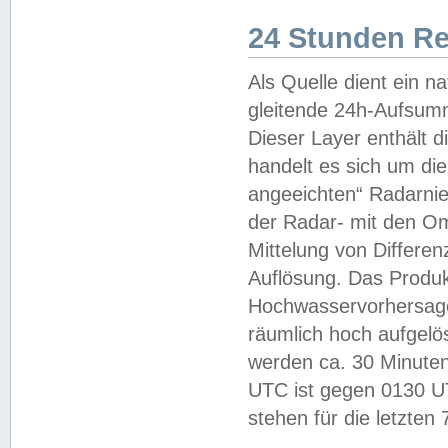
24 Stunden R
Als Quelle dient ein n
gleitende 24h-Aufsum
Dieser Layer enthält
handelt es sich um di
angeeichten“ Radarnie
der Radar- mit den O
Mittelung von Differe
Auflösung. Das Produk
Hochwasservorhersagez
räumlich hoch aufgelö
werden ca. 30 Minuten
UTC ist gegen 0130 UTC
stehen für die letzten