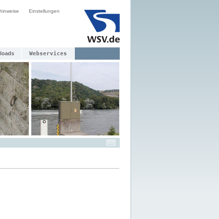
hinweise
Einstellungen
loads
Webservices