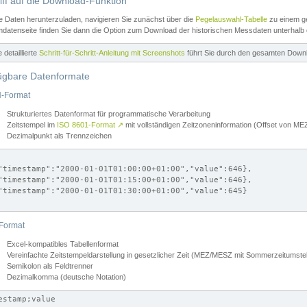
iff auf die Download-Funktion
e Daten herunterzuladen, navigieren Sie zunächst über die
Pegelauswahl-Tabelle
zu einem ge
datenseite finden Sie dann die Option zum Download der historischen Messdaten unterhalb
ne detaillierte
Schritt-für-Schritt-Anleitung mit Screenshots
führt Sie durch den gesamten Down
ügbare Datenformate
-Format
Strukturiertes Datenformat für programmatische Verarbeitung
Zeitstempel im
ISO 8601-Format
↗
mit vollständigen Zeitzoneninformation (Offset von 
Dezimalpunkt als Trennzeichen
"timestamp":"2000-01-01T01:00:00+01:00","value":646},

"timestamp":"2000-01-01T01:15:00+01:00","value":646},

"timestamp":"2000-01-01T01:30:00+01:00","value":645}

Format
Excel-kompatibles Tabellenformat
Vereinfachte Zeitstempeldarstellung in gesetzlicher Zeit (MEZ/MESZ mit Sommerzeitumstel
Semikolon als Feldtrenner
Dezimalkomma (deutsche Notation)
estamp;value
