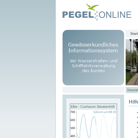
Start
Newsle
Hilf
Elbe - Cuxhaven Steubenhöft