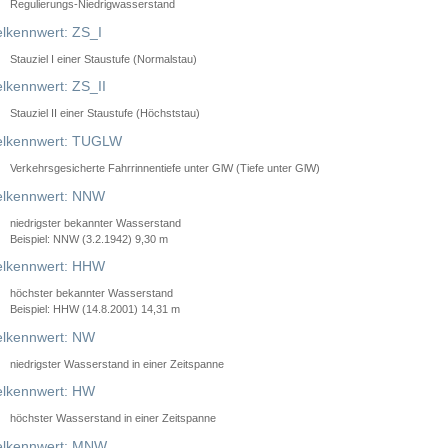
Regulierungs-Niedrigwasserstand
lkennwert: ZS_I
Stauziel I einer Staustufe (Normalstau)
lkennwert: ZS_II
Stauziel II einer Staustufe (Höchststau)
elkennwert: TUGLW
Verkehrsgesicherte Fahrrinnentiefe unter GlW (Tiefe unter GlW)
lkennwert: NNW
niedrigster bekannter Wasserstand
Beispiel: NNW (3.2.1942) 9,30 m
lkennwert: HHW
höchster bekannter Wasserstand
Beispiel: HHW (14.8.2001) 14,31 m
lkennwert: NW
niedrigster Wasserstand in einer Zeitspanne
lkennwert: HW
höchster Wasserstand in einer Zeitspanne
elkennwert: MNW