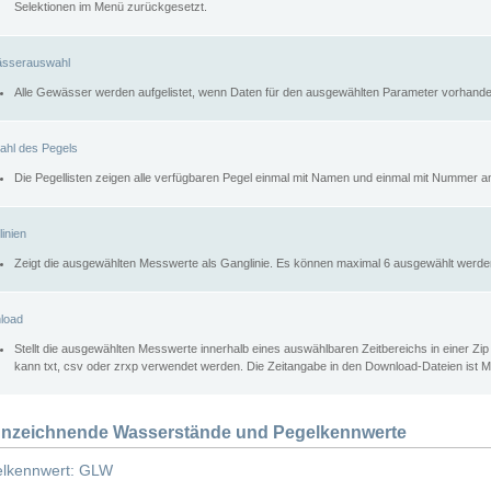
Selektionen im Menü zurückgesetzt.
sserauswahl
Alle Gewässer werden aufgelistet, wenn Daten für den ausgewählten Parameter vorhande
ahl des Pegels
Die Pegellisten zeigen alle verfügbaren Pegel einmal mit Namen und einmal mit Nummer a
inien
Zeigt die ausgewählten Messwerte als Ganglinie. Es können maximal 6 ausgewählt werde
load
Stellt die ausgewählten Messwerte innerhalb eines auswählbaren Zeitbereichs in einer Zi
kann txt, csv oder zrxp verwendet werden. Die Zeitangabe in den Download-Dateien ist 
nzeichnende Wasserstände und Pegelkennwerte
lkennwert: GLW