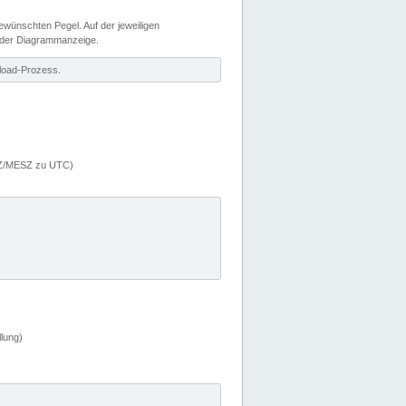
wünschten Pegel. Auf der jeweiligen
 der Diagrammanzeige.
load-Prozess.
MEZ/MESZ zu UTC)
lung)