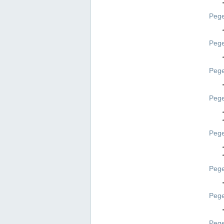
Pege
Pege
Peg
Pege
Pege
Pege
Pege
Peg