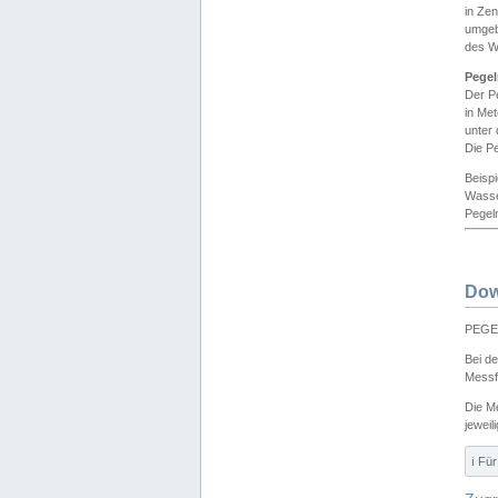
in Ze
umgeb
des W
Pegel
Der P
in Me
unter
Die Pe
Beisp
Wasse
Pegeln
Dow
PEGEL
Bei d
Messf
Die M
jeweil
ℹ️ F