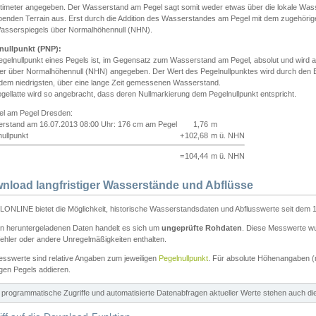
ntimeter angegeben. Der Wasserstand am Pegel sagt somit weder etwas über die lokale Wa
enden Terrain aus. Erst durch die Addition des Wasserstandes am Pegel mit dem zugehörig
asserspiegels über Normalhöhennull (NHN).
nullpunkt (PNP):
egelnullpunkt eines Pegels ist, im Gegensatz zum Wasserstand am Pegel, absolut und wir
ter über Normalhöhennull (NHN) angegeben. Der Wert des Pegelnullpunktes wird durch den Bet
 dem niedrigsten, über eine lange Zeit gemessenen Wasserstand.
gellatte wird so angebracht, dass deren Nullmarkierung dem Pegelnullpunkt entspricht.
iel am Pegel Dresden:
rstand am 16.07.2013 08:00 Uhr: 176 cm am Pegel
1,76
m
ullpunkt
+
102,68
m ü. NHN
=
104,44
m ü. NHN
nload langfristiger Wasserstände und Abflüsse
ONLINE bietet die Möglichkeit, historische Wasserstandsdaten und Abflusswerte seit dem 1
en heruntergeladenen Daten handelt es sich um
ungeprüfte Rohdaten
. Diese Messwerte wur
ehler oder andere Unregelmäßigkeiten enthalten.
esswerte sind relative Angaben zum jeweiligen
Pegelnullpunkt
. Für absolute Höhenangaben 
igen Pegels addieren.
ür programmatische Zugriffe und automatisierte Datenabfragen aktueller Werte stehen auch d