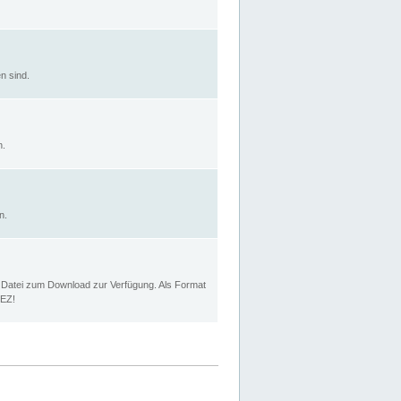
n sind.
n.
n.
p Datei zum Download zur Verfügung. Als Format
MEZ!