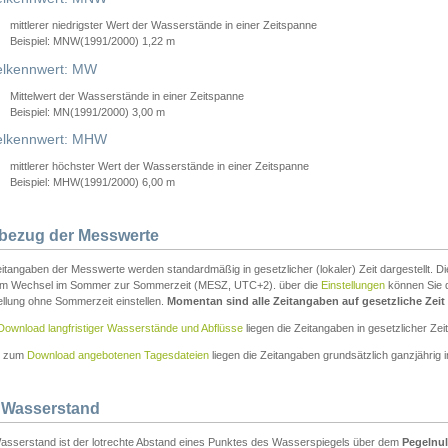
mittlerer niedrigster Wert der Wasserstände in einer Zeitspanne
Beispiel: MNW(1991/2000) 1,22 m
lkennwert: MW
Mittelwert der Wasserstände in einer Zeitspanne
Beispiel: MN(1991/2000) 3,00 m
elkennwert: MHW
mittlerer höchster Wert der Wasserstände in einer Zeitspanne
Beispiel: MHW(1991/2000) 6,00 m
tbezug der Messwerte
itangaben der Messwerte werden standardmäßig in gesetzlicher (lokaler) Zeit dargestellt. D
em Wechsel im Sommer zur Sommerzeit (MESZ, UTC+2). über die
Einstellungen
können Sie d
ellung ohne Sommerzeit einstellen.
Momentan sind alle Zeitangaben auf gesetzliche Zeit e
Download langfristiger Wasserstände und Abflüsse
liegen die Zeitangaben in gesetzlicher Zeit
n zum
Download angebotenen Tagesdateien
liegen die Zeitangaben grundsätzlich ganzjährig in
 Wasserstand
asserstand ist der lotrechte Abstand eines Punktes des Wasserspiegels über dem
Pegelnul