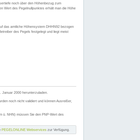
ssertiefe noch über den Höhenbezug zum
en Wert des Pegelnullpunktes erhält man die Höhe
d auf das amtliche Höhensystem DHHN92 bezogen
reiber des Pegels festgelegt und liegt meist
. Januar 2000 herunterzuladen.
den noch nicht validiert und können Ausreißer,
(m ü. NHN) müssen Sie den PNP-Wert des
ie
PEGELONLINE Webservices
zur Verfügung.