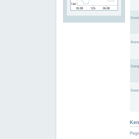
Gewä
Ausw
Gangl
Down
Ken
Pege