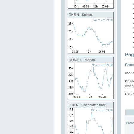
RHEIN - Koblenz
Peg
DONAU - Passau
Grund
über 
Ist Ja
ersche
Die Ze
ODER - Eisenhüttenstadt
Para