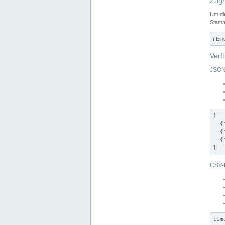
Zugr
Um di
Stamm
ℹ️ Ei
Verf
JSON
[

  {
  {
  {
]
CSV-
tim