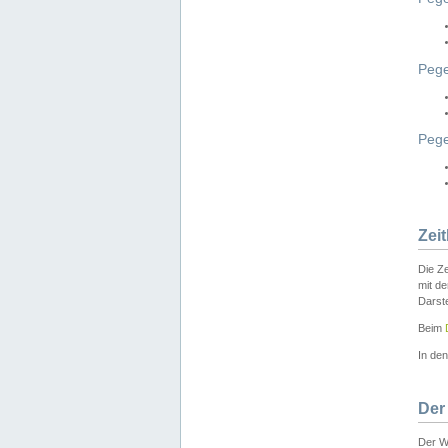
Pege
Peg
Zei
Die Ze
mit d
Darst
Beim
In de
Der
Der W