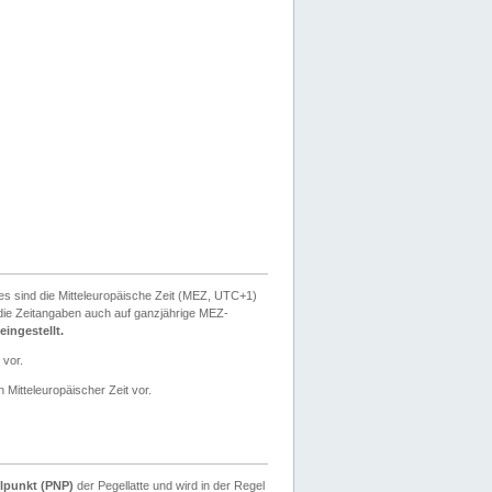
ies sind die Mitteleuropäische Zeit (MEZ, UTC+1)
ie Zeitangaben auch auf ganzjährige MEZ-
ingestellt.
 vor.
 Mitteleuropäischer Zeit vor.
lpunkt (PNP)
der Pegellatte und wird in der Regel