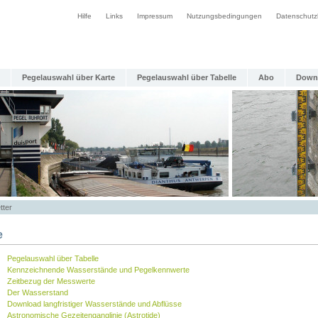
Hilfe
Links
Impressum
Nutzungsbedingungen
Datenschutz
Pegelauswahl über Karte
Pegelauswahl über Tabelle
Abo
Down
tter
e
Pegelauswahl über Tabelle
Kennzeichnende Wasserstände und Pegelkennwerte
Zeitbezug der Messwerte
Der Wasserstand
Download langfristiger Wasserstände und Abflüsse
Astronomische Gezeitenganglinie (Astrotide)