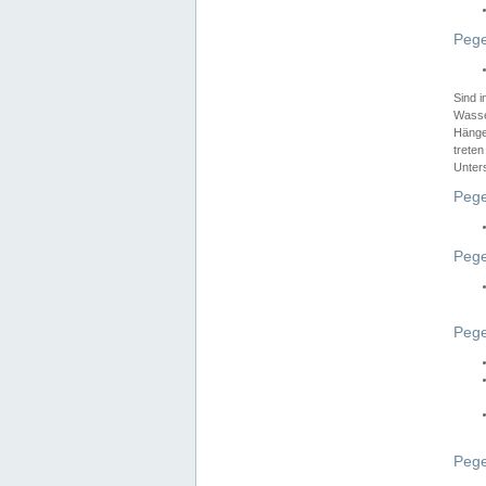
Pege
Sind 
Wasser
Hänge
treten
Unter
Pege
Pege
Pege
Pege