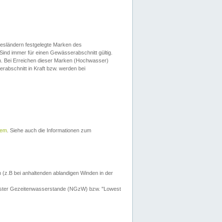
esländern festgelegte Marken des
Sind immer für einen Gewässerabschnitt gültig.
. Bei Erreichen dieser Marken (Hochwasser)
erabschnitt in Kraft bzw. werden bei
tem
. Siehe auch die Informationen zum
 (z.B bei anhaltenden ablandigen Winden in der
drigster Gezeitenwasserstande (NGzW) bzw. "Lowest