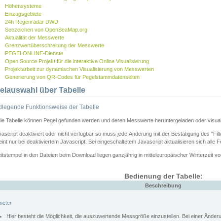
Höhensysteme
Einzugsgebiete
24h Regenradar DWD
Seezeichen von OpenSeaMap.org
Aktualität der Messwerte
Grenzwertüberschreitung der Messwerte
PEGELONLINE-Dienste
Open Source Projekt für die interaktive Online Visualisierung
Projektarbeit zur dynamischen Visualisierung von Messwerten
Generierung von QR-Codes für Pegelstammdatenseiten
elauswahl über Tabelle
legende Funktionsweise der Tabelle
die Tabelle können Pegel gefunden werden und deren Messwerte heruntergeladen oder visuali
vascript deaktiviert oder nicht verfügbar so muss jede Änderung mit der Bestätigung des "Filt
int nur bei deaktiviertem Javascript. Bei eingeschaltetem Javascript aktualisieren sich alle 
itstempel in den Dateien beim Download liegen ganzjährig in mitteleuropäischer Winterzeit vo
Bedienung der Tabelle:
Beschreibung
meter
Hier besteht die Möglichkeit, die auszuwertende Messgröße einzustellen. Bei einer Ände