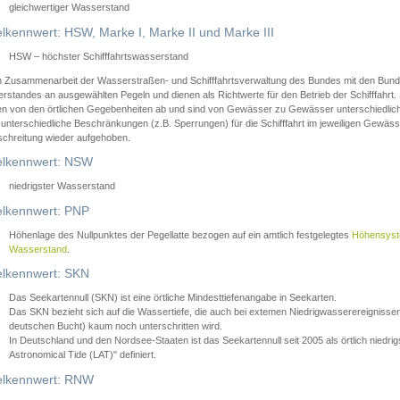
gleichwertiger Wasserstand
lkennwert: HSW, Marke I, Marke II und Marke III
HSW – höchster Schifffahrtswasserstand
in Zusammenarbeit der Wasserstraßen- und Schifffahrtsverwaltung des Bundes mit den Bund
standes an ausgewählten Pegeln und dienen als Richtwerte für den Betrieb der Schifffahrt. 
n von den örtlichen Gegebenheiten ab und sind von Gewässer zu Gewässer unterschiedlich
 unterschiedliche Beschränkungen (z.B. Sperrungen) für die Schifffahrt im jeweiligen Gewäss
schreitung wieder aufgehoben.
lkennwert: NSW
niedrigster Wasserstand
lkennwert: PNP
Höhenlage des Nullpunktes der Pegellatte bezogen auf ein amtlich festgelegtes
Höhensys
Wasserstand
.
lkennwert: SKN
Das Seekartennull (SKN) ist eine örtliche Mindesttiefenangabe in Seekarten.
Das SKN bezieht sich auf die Wassertiefe, die auch bei extemen Niedrigwasserereignissen
deutschen Bucht) kaum noch unterschritten wird.
In Deutschland und den Nordsee-Staaten ist das Seekartennull seit 2005 als örtlich nie
Astronomical Tide (LAT)" definiert.
lkennwert: RNW