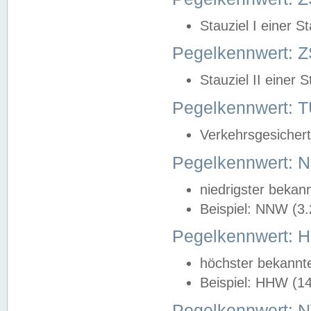
Stauziel I einer S
Pegelkennwert: Z
Stauziel II einer 
Pegelkennwert:
Verkehrsgesichert
Pegelkennwert:
niedrigster bekan
Beispiel: NNW (3
Pegelkennwert:
höchster bekannt
Beispiel: HHW (1
Pegelkennwert: 