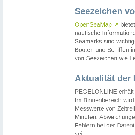
Seezeichen v
OpenSeaMap
↗
biete
nautische Information
Seamarks sind wichtig
Booten und Schiffen i
von Seezeichen wie Le
Aktualität der
PEGELONLINE erhält u
Im Binnenbereich wird 
Messwerte von Zeitreih
Minuten. Abweichungen
Fehlern bei der Daten
sein.