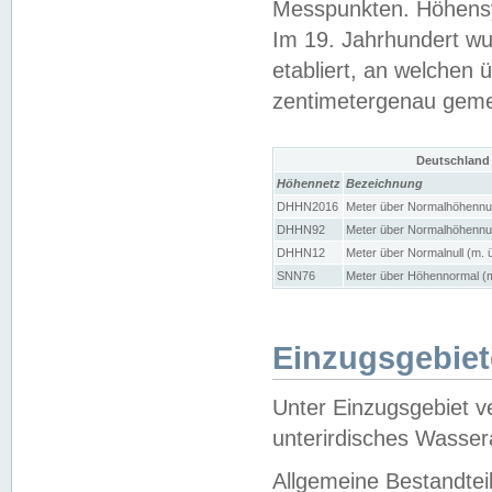
Messpunkten. Höhensy
Im 19. Jahrhundert wu
etabliert, an welchen 
zentimetergenau gem
Deutschland
Höhennetz
Bezeichnung
DHHN2016
Meter über Normalhöhennul
DHHN92
Meter über Normalhöhennul
DHHN12
Meter über Normalnull (m. 
SNN76
Meter über Höhennormal (m
Einzugsgebiet
Unter Einzugsgebiet v
unterirdisches Wasser
Allgemeine Bestandtei