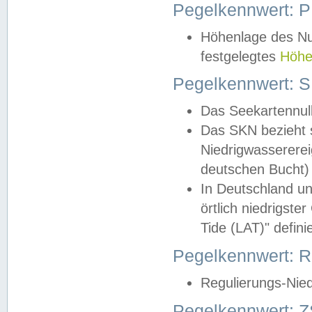
Pegelkennwert: 
Höhenlage des Nul
festgelegtes
Höhe
Pegelkennwert: 
Das Seekartennull
Das SKN bezieht s
Niedrigwassererei
deutschen Bucht) 
In Deutschland un
örtlich niedrigst
Tide (LAT)" definie
Pegelkennwert:
Regulierungs-Nie
Pegelkennwert: Z