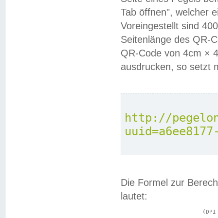
Tab öffnen", welcher 
Voreingestellt sind 4
Seitenlänge des QR-C
QR-Code von 4cm × 4c
ausdrucken, so setzt 
http://pegelo
uuid=a6ee8177
Die Formel zur Berech
lautet:
			(DPI × Druckkantenlänge in cm) ÷ 2,54 = Kantenlänge in Pixel
