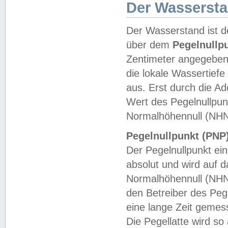
Der Wasserst
Der Wasserstand ist d
über dem
Pegelnullp
Zentimeter angegeben
die lokale Wassertie
aus. Erst durch die A
Wert des Pegelnullpun
Normalhöhennull (NHN
Pegelnullpunkt (PNP)
Der Pegelnullpunkt ei
absolut und wird auf
Normalhöhennull (NHN
den Betreiber des Pege
eine lange Zeit geme
Die Pegellatte wird s