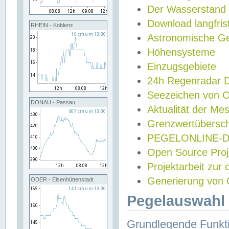
Der Wasserstand
Download langfris
RHEIN - Koblenz
Astronomische Gez
Höhensysteme
Einzugsgebiete
24h Regenradar
Seezeichen von 
DONAU - Passau
Aktualität der Me
Grenzwertübersch
PEGELONLINE-Di
Open Source Projek
Projektarbeit zur
Generierung von 
ODER - Eisenhüttenstadt
Pegelauswahl 
Grundlegende Funkti