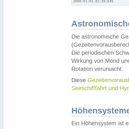
2000-01-01 01:30;645
Astronomische
Die astronomische Gez
(Gezeitenvorausberec
Die periodischen Schw
Wirkung von Mond und
Rotation verursacht.
Diese
Gezeitenvorau
Seeschifffahrt und Hy
Höhensystem
Ein Höhensystem ist e