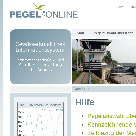
Hilfe
Link
Start
Pegelauswahl über Karte
Newsletter
Hilfe
Elbe - Cuxhaven Steubenhöft
Pegelauswahl übe
Kennzeichnende 
Zeitbezug der Me