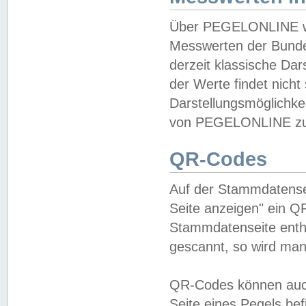
Über PEGELONLINE wer
Messwerten der Bundes
derzeit klassische Da
der Werte findet nicht 
Darstellungsmöglichkei
von PEGELONLINE zu 
QR-Codes
Auf der Stammdatensei
Seite anzeigen" ein Q
Stammdatenseite enthä
gescannt, so wird man
QR-Codes können auc
Seite eines Pegels be