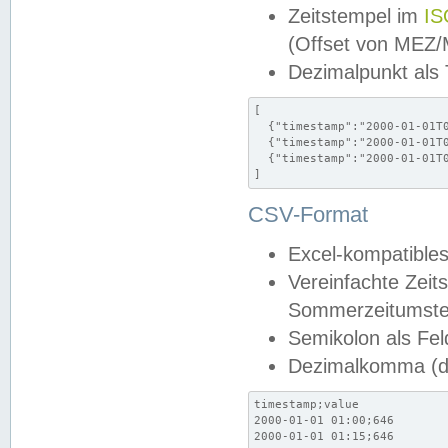
Zeitstempel im
IS
(Offset von MEZ
Dezimalpunkt als
[

  {"timestamp":"2000-01-01T0
  {"timestamp":"2000-01-01T0
  {"timestamp":"2000-01-01T0
]
CSV-Format
Excel-kompatibles
Vereinfachte Zeit
Sommerzeitumstel
Semikolon als Fel
Dezimalkomma (de
timestamp;value

2000-01-01 01:00;646

2000-01-01 01:15;646
