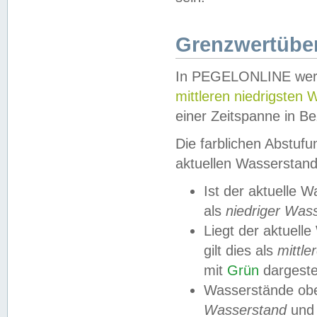
Grenzwertüber
In PEGELONLINE werde
mittleren niedrigsten
einer Zeitspanne in Be
Die farblichen Abstuf
aktuellen Wasserstand
Ist der aktuelle 
als
niedriger Was
Liegt der aktue
gilt dies als
mittle
mit
Grün
dargestel
Wasserstände obe
Wasserstand
und