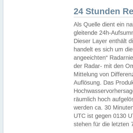
24 Stunden R
Als Quelle dient ein n
gleitende 24h-Aufsum
Dieser Layer enthält
handelt es sich um di
angeeichten“ Radarnie
der Radar- mit den O
Mittelung von Differe
Auflösung. Das Produk
Hochwasservorhersagez
räumlich hoch aufgelö
werden ca. 30 Minuten
UTC ist gegen 0130 UTC
stehen für die letzten