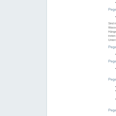
Pege
Sind 
Wasser
Hänge
treten
Unter
Pege
Pege
Pege
Pege