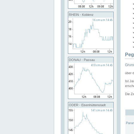
RHEIN - Koblenz
Peg
DONAU - Passau
Grund
über 
Ist Ja
ersche
Die Ze
ODER - Eisenhüttenstadt
Para