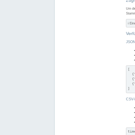
Zugr
Um di
Stamm
ℹ️ Ei
Verf
JSON
[

  {
  {
  {
]
CSV-
tim