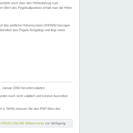
ssertiefe noch über den Höhenbezug zum
en Wert des Pegelnullpunktes erhält man die Höhe
d auf das amtliche Höhensystem DHHN92 bezogen
reiber des Pegels festgelegt und liegt meist
. Januar 2000 herunterzuladen.
den noch nicht validiert und können Ausreißer,
(m ü. NHN) müssen Sie den PNP-Wert des
ie
PEGELONLINE Webservices
zur Verfügung.