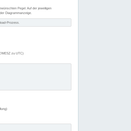
wünschten Pegel. Auf der jeweiligen
 der Diagrammanzeige.
load-Prozess.
MEZ/MESZ zu UTC)
lung)