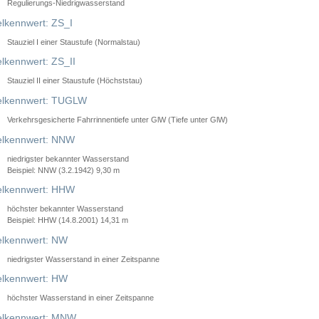
Regulierungs-Niedrigwasserstand
lkennwert: ZS_I
Stauziel I einer Staustufe (Normalstau)
lkennwert: ZS_II
Stauziel II einer Staustufe (Höchststau)
elkennwert: TUGLW
Verkehrsgesicherte Fahrrinnentiefe unter GlW (Tiefe unter GlW)
lkennwert: NNW
niedrigster bekannter Wasserstand
Beispiel: NNW (3.2.1942) 9,30 m
lkennwert: HHW
höchster bekannter Wasserstand
Beispiel: HHW (14.8.2001) 14,31 m
lkennwert: NW
niedrigster Wasserstand in einer Zeitspanne
lkennwert: HW
höchster Wasserstand in einer Zeitspanne
elkennwert: MNW