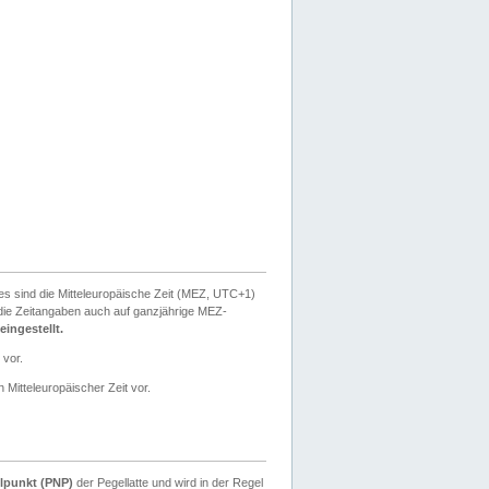
ies sind die Mitteleuropäische Zeit (MEZ, UTC+1)
ie Zeitangaben auch auf ganzjährige MEZ-
ingestellt.
 vor.
 Mitteleuropäischer Zeit vor.
lpunkt (PNP)
der Pegellatte und wird in der Regel