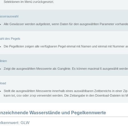
Selektionen im Menü zurückgesetzt.
sserauswahl
Alle Gewässer werden aufgelistet, wenn Daten für den ausgewählten Parameter vorhande
ahl des Pegels
Die Pegellisten zeigen alle verfügbaren Pegel einmal mit Namen und einmal mit Nummer a
inien
Zeigt die ausgewählten Messwerte als Ganglinie. Es können maximal 6 ausgewählt werde
load
Stellt die ausgewählten Messwerte innerhalb eines auswählbaren Zeitbereichs in einer Zi
kann txt, csv oder zrxp verwendet werden. Die Zeitangabe in den Download-Dateien ist 
nzeichnende Wasserstände und Pegelkennwerte
lkennwert: GLW