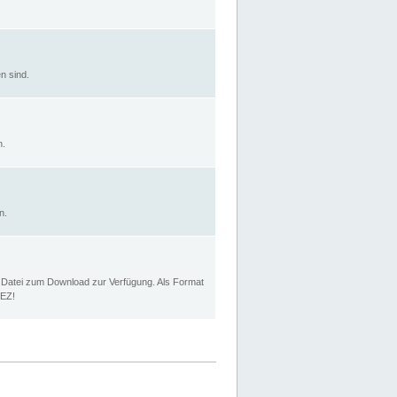
n sind.
n.
n.
p Datei zum Download zur Verfügung. Als Format
MEZ!