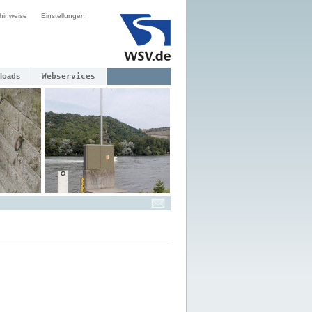
hinweise
Einstellungen
loads
Webservices