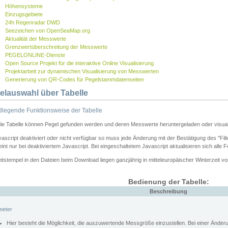
Höhensysteme
Einzugsgebiete
24h Regenradar DWD
Seezeichen von OpenSeaMap.org
Aktualität der Messwerte
Grenzwertüberschreitung der Messwerte
PEGELONLINE-Dienste
Open Source Projekt für die interaktive Online Visualisierung
Projektarbeit zur dynamischen Visualisierung von Messwerten
Generierung von QR-Codes für Pegelstammdatenseiten
elauswahl über Tabelle
legende Funktionsweise der Tabelle
die Tabelle können Pegel gefunden werden und deren Messwerte heruntergeladen oder visuali
vascript deaktiviert oder nicht verfügbar so muss jede Änderung mit der Bestätigung des "Filt
int nur bei deaktiviertem Javascript. Bei eingeschaltetem Javascript aktualisieren sich alle 
itstempel in den Dateien beim Download liegen ganzjährig in mitteleuropäischer Winterzeit vo
Bedienung der Tabelle:
Beschreibung
meter
Hier besteht die Möglichkeit, die auszuwertende Messgröße einzustellen. Bei einer Ände