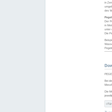
in Ze
umgeb
des W
Pegel
Der P
in Me
unter
Die Pe
Beisp
Wasse
Pegeln
Dow
PEGEL
Bei d
Messf
Die M
jeweil
ℹ️ F