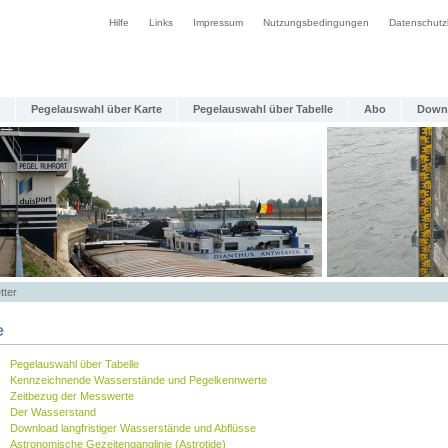
Hilfe
Links
Impressum
Nutzungsbedingungen
Datenschutz
Pegelauswahl über Karte
Pegelauswahl über Tabelle
Abo
Down
tter
e
Pegelauswahl über Tabelle
Kennzeichnende Wasserstände und Pegelkennwerte
Zeitbezug der Messwerte
Der Wasserstand
Download langfristiger Wasserstände und Abflüsse
Astronomische Gezeitenganglinie (Astrotide)