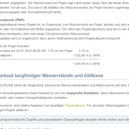
ntimeter angegeben. Der Wasserstand am Pegel sagt somit weder etwas über die lokale Wa
enden Terrain aus. Erst durch die Addition des Wasserstandes am Pegel mit dem zugehörig
asserspiegels über Normalhöhennull (NHN).
nullpunkt (PNP):
egelnullpunkt eines Pegels ist, im Gegensatz zum Wasserstand am Pegel, absolut und wir
ter über Normalhöhennull (NHN) angegeben. Der Wert des Pegelnullpunktes wird durch den Bet
 dem niedrigsten, über eine lange Zeit gemessenen Wasserstand.
gellatte wird so angebracht, dass deren Nullmarkierung dem Pegelnullpunkt entspricht.
iel am Pegel Dresden:
rstand am 16.07.2013 08:00 Uhr: 176 cm am Pegel
1,76
m
ullpunkt
+
102,68
m ü. NHN
=
104,44
m ü. NHN
nload langfristiger Wasserstände und Abflüsse
ONLINE bietet die Möglichkeit, historische Wasserstandsdaten und Abflusswerte seit dem 1
en heruntergeladenen Daten handelt es sich um
ungeprüfte Rohdaten
. Diese Messwerte wur
ehler oder andere Unregelmäßigkeiten enthalten.
esswerte sind relative Angaben zum jeweiligen
Pegelnullpunkt
. Für absolute Höhenangaben 
igen Pegels addieren.
ür programmatische Zugriffe und automatisierte Datenabfragen aktueller Werte stehen auch d