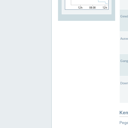
Gewä
Ausw
Gangl
Down
Ken
Pege