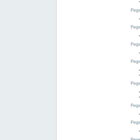
Pege
Pege
Peg
Pege
Pege
Pege
Pege
Peg