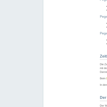
Pege
Peg
Zei
Die Ze
mit d
Darst
Beim
In de
Der
Der W