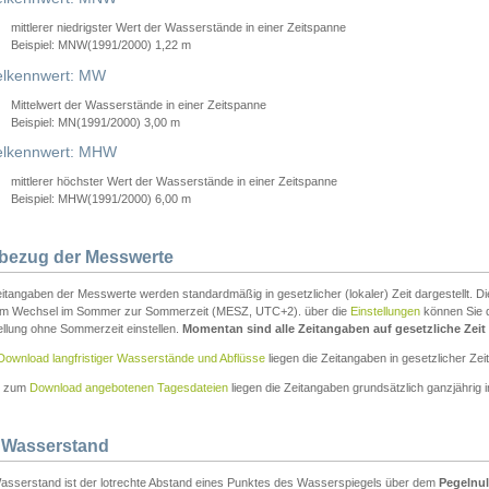
mittlerer niedrigster Wert der Wasserstände in einer Zeitspanne
Beispiel: MNW(1991/2000) 1,22 m
lkennwert: MW
Mittelwert der Wasserstände in einer Zeitspanne
Beispiel: MN(1991/2000) 3,00 m
elkennwert: MHW
mittlerer höchster Wert der Wasserstände in einer Zeitspanne
Beispiel: MHW(1991/2000) 6,00 m
tbezug der Messwerte
itangaben der Messwerte werden standardmäßig in gesetzlicher (lokaler) Zeit dargestellt. D
em Wechsel im Sommer zur Sommerzeit (MESZ, UTC+2). über die
Einstellungen
können Sie d
ellung ohne Sommerzeit einstellen.
Momentan sind alle Zeitangaben auf gesetzliche Zeit e
Download langfristiger Wasserstände und Abflüsse
liegen die Zeitangaben in gesetzlicher Zeit
n zum
Download angebotenen Tagesdateien
liegen die Zeitangaben grundsätzlich ganzjährig in
 Wasserstand
asserstand ist der lotrechte Abstand eines Punktes des Wasserspiegels über dem
Pegelnul