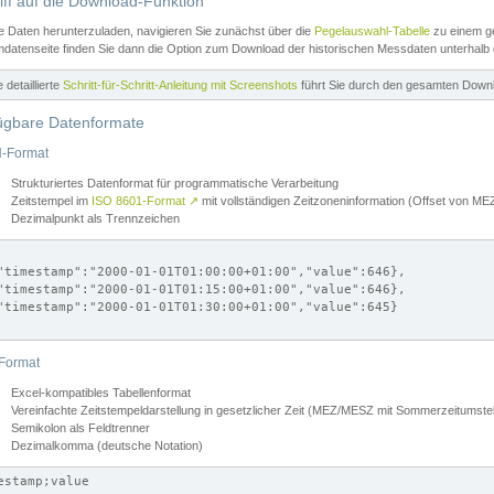
iff auf die Download-Funktion
e Daten herunterzuladen, navigieren Sie zunächst über die
Pegelauswahl-Tabelle
zu einem ge
datenseite finden Sie dann die Option zum Download der historischen Messdaten unterhalb
ne detaillierte
Schritt-für-Schritt-Anleitung mit Screenshots
führt Sie durch den gesamten Down
ügbare Datenformate
-Format
Strukturiertes Datenformat für programmatische Verarbeitung
Zeitstempel im
ISO 8601-Format
↗
mit vollständigen Zeitzoneninformation (Offset von 
Dezimalpunkt als Trennzeichen
"timestamp":"2000-01-01T01:00:00+01:00","value":646},

"timestamp":"2000-01-01T01:15:00+01:00","value":646},

"timestamp":"2000-01-01T01:30:00+01:00","value":645}

Format
Excel-kompatibles Tabellenformat
Vereinfachte Zeitstempeldarstellung in gesetzlicher Zeit (MEZ/MESZ mit Sommerzeitumstel
Semikolon als Feldtrenner
Dezimalkomma (deutsche Notation)
estamp;value
