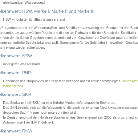
gleichwertiger Wasserstand
lkennwert: HSW, Marke I, Marke II und Marke III
HSW – höchster Schifffahrtswasserstand
in Zusammenarbeit der Wasserstraßen- und Schifffahrtsverwaltung des Bundes mit den Bund
standes an ausgewählten Pegeln und dienen als Richtwerte für den Betrieb der Schifffahrt. 
n von den örtlichen Gegebenheiten ab und sind von Gewässer zu Gewässer unterschiedlich
 unterschiedliche Beschränkungen (z.B. Sperrungen) für die Schifffahrt im jeweiligen Gewäss
schreitung wieder aufgehoben.
lkennwert: NSW
niedrigster Wasserstand
lkennwert: PNP
Höhenlage des Nullpunktes der Pegellatte bezogen auf ein amtlich festgelegtes
Höhensys
Wasserstand
.
lkennwert: SKN
Das Seekartennull (SKN) ist eine örtliche Mindesttiefenangabe in Seekarten.
Das SKN bezieht sich auf die Wassertiefe, die auch bei extemen Niedrigwasserereignissen
deutschen Bucht) kaum noch unterschritten wird.
In Deutschland und den Nordsee-Staaten ist das Seekartennull seit 2005 als örtlich nie
Astronomical Tide (LAT)" definiert.
lkennwert: RNW