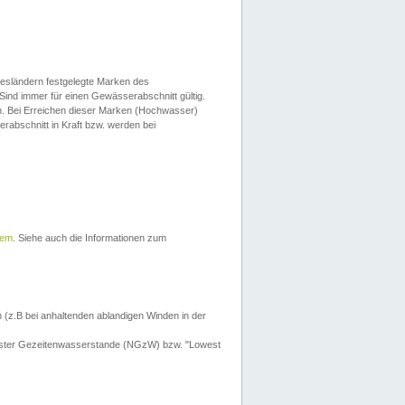
esländern festgelegte Marken des
Sind immer für einen Gewässerabschnitt gültig.
. Bei Erreichen dieser Marken (Hochwasser)
erabschnitt in Kraft bzw. werden bei
tem
. Siehe auch die Informationen zum
 (z.B bei anhaltenden ablandigen Winden in der
drigster Gezeitenwasserstande (NGzW) bzw. "Lowest