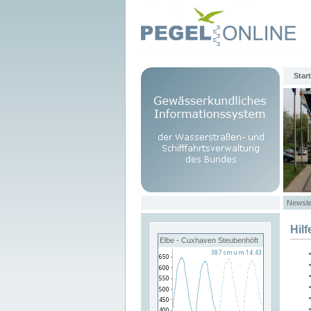
Start
Newsle
Hilf
Elbe - Cuxhaven Steubenhöft