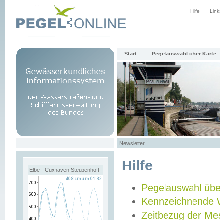
Hilfe
Link
Start
Pegelauswahl über Karte
Newsletter
Hilfe
Elbe - Cuxhaven Steubenhöft
Pegelauswahl übe
Kennzeichnende 
Zeitbezug der Me