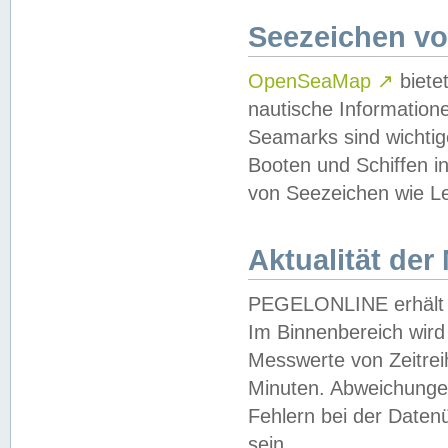
Seezeichen v
OpenSeaMap
↗
biete
nautische Information
Seamarks sind wichtig
Booten und Schiffen i
von Seezeichen wie Le
Aktualität der
PEGELONLINE erhält u
Im Binnenbereich wird 
Messwerte von Zeitreih
Minuten. Abweichungen
Fehlern bei der Daten
sein.