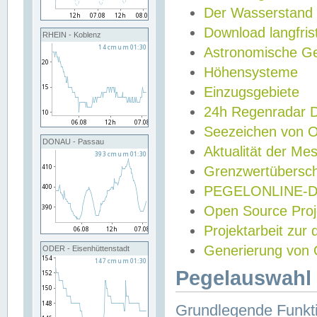
Der Wasserstand
Download langfris
RHEIN - Koblenz
Astronomische Gez
Höhensysteme
Einzugsgebiete
24h Regenradar
Seezeichen von 
DONAU - Passau
Aktualität der Me
Grenzwertübersch
PEGELONLINE-Di
Open Source Projek
Projektarbeit zur
Generierung von 
ODER - Eisenhüttenstadt
Pegelauswahl 
Grundlegende Funkti