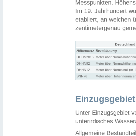
Messpunkten. Höhensy
Im 19. Jahrhundert wu
etabliert, an welchen 
zentimetergenau gem
Deutschland
Höhennetz
Bezeichnung
DHHN2016
Meter über Normalhöhennul
DHHN92
Meter über Normalhöhennul
DHHN12
Meter über Normalnull (m. 
SNN76
Meter über Höhennormal (m
Einzugsgebiet
Unter Einzugsgebiet v
unterirdisches Wasser
Allgemeine Bestandtei