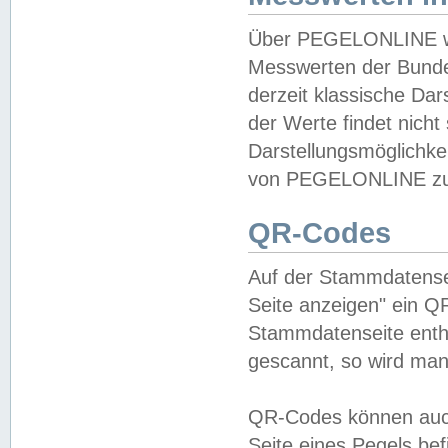
Über PEGELONLINE wer
Messwerten der Bundes
derzeit klassische Da
der Werte findet nicht 
Darstellungsmöglichkei
von PEGELONLINE zu 
QR-Codes
Auf der Stammdatensei
Seite anzeigen" ein Q
Stammdatenseite enthä
gescannt, so wird man
QR-Codes können auc
Seite eines Pegels be