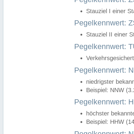
Stauziel I einer S
Pegelkennwert: Z
Stauziel II einer 
Pegelkennwert:
Verkehrsgesichert
Pegelkennwert:
niedrigster bekan
Beispiel: NNW (3
Pegelkennwert:
höchster bekannt
Beispiel: HHW (1
Pegelkennwert: 