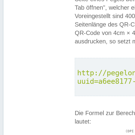
Tab öffnen", welcher 
Voreingestellt sind 4
Seitenlänge des QR-C
QR-Code von 4cm × 4c
ausdrucken, so setzt 
http://pegelo
uuid=a6ee8177
Die Formel zur Berech
lautet:
			(DPI × Druckkantenlänge in cm) ÷ 2,54 = Kantenlänge in Pixel
