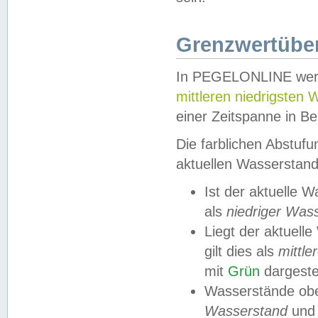
Grenzwertüber
In PEGELONLINE werde
mittleren niedrigsten
einer Zeitspanne in Be
Die farblichen Abstuf
aktuellen Wasserstand
Ist der aktuelle 
als
niedriger Was
Liegt der aktue
gilt dies als
mittle
mit
Grün
dargestel
Wasserstände obe
Wasserstand
und