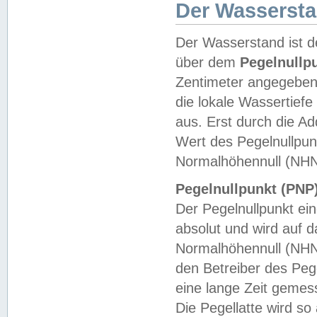
Der Wasserst
Der Wasserstand ist d
über dem
Pegelnullp
Zentimeter angegeben
die lokale Wassertie
aus. Erst durch die A
Wert des Pegelnullpun
Normalhöhennull (NHN
Pegelnullpunkt (PNP)
Der Pegelnullpunkt ei
absolut und wird auf
Normalhöhennull (NHN
den Betreiber des Pege
eine lange Zeit geme
Die Pegellatte wird s