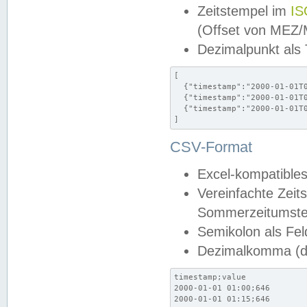
Zeitstempel im
IS
(Offset von MEZ
Dezimalpunkt als
[

  {"timestamp":"2000-01-01T0
  {"timestamp":"2000-01-01T0
  {"timestamp":"2000-01-01T0
]
CSV-Format
Excel-kompatibles
Vereinfachte Zeit
Sommerzeitumstel
Semikolon als Fel
Dezimalkomma (de
timestamp;value

2000-01-01 01:00;646

2000-01-01 01:15;646
