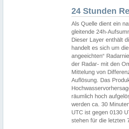
24 Stunden R
Als Quelle dient ein n
gleitende 24h-Aufsum
Dieser Layer enthält
handelt es sich um di
angeeichten“ Radarnie
der Radar- mit den O
Mittelung von Differe
Auflösung. Das Produk
Hochwasservorhersagez
räumlich hoch aufgelö
werden ca. 30 Minuten
UTC ist gegen 0130 UTC
stehen für die letzten