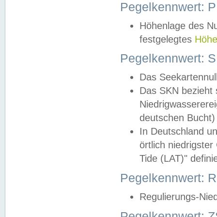
Pegelkennwert: 
Höhenlage des Nul
festgelegtes
Höhe
Pegelkennwert: 
Das Seekartennull
Das SKN bezieht s
Niedrigwassererei
deutschen Bucht) 
In Deutschland un
örtlich niedrigst
Tide (LAT)" definie
Pegelkennwert:
Regulierungs-Nie
Pegelkennwert: Z