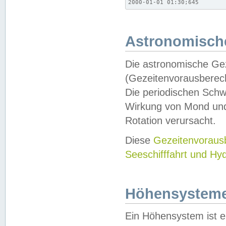
2000-01-01 01:30;645
Astronomische
Die astronomische Gez
(Gezeitenvorausberec
Die periodischen Schw
Wirkung von Mond und
Rotation verursacht.
Diese
Gezeitenvorau
Seeschifffahrt und Hy
Höhensystem
Ein Höhensystem ist e