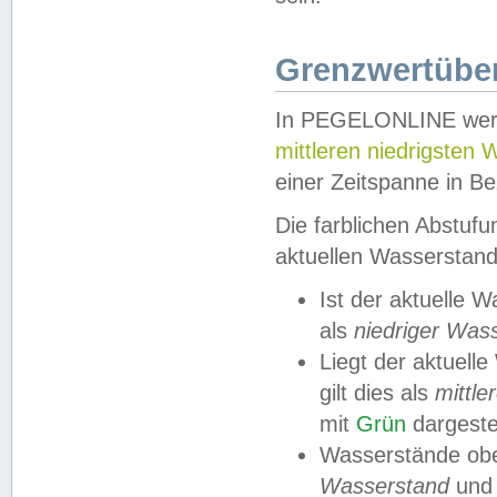
Grenzwertüber
In PEGELONLINE werde
mittleren niedrigsten
einer Zeitspanne in Be
Die farblichen Abstuf
aktuellen Wasserstand
Ist der aktuelle 
als
niedriger Was
Liegt der aktue
gilt dies als
mittle
mit
Grün
dargestel
Wasserstände obe
Wasserstand
und