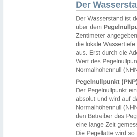
Der Wasserst
Der Wasserstand ist d
über dem
Pegelnullp
Zentimeter angegeben
die lokale Wassertie
aus. Erst durch die A
Wert des Pegelnullpun
Normalhöhennull (NHN
Pegelnullpunkt (PNP)
Der Pegelnullpunkt ei
absolut und wird auf
Normalhöhennull (NHN
den Betreiber des Pege
eine lange Zeit geme
Die Pegellatte wird s