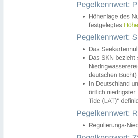
Pegelkennwert: 
Höhenlage des Nul
festgelegtes
Höhe
Pegelkennwert: 
Das Seekartennull
Das SKN bezieht s
Niedrigwassererei
deutschen Bucht) 
In Deutschland un
örtlich niedrigst
Tide (LAT)" definie
Pegelkennwert:
Regulierungs-Nie
Pegelkennwert: Z