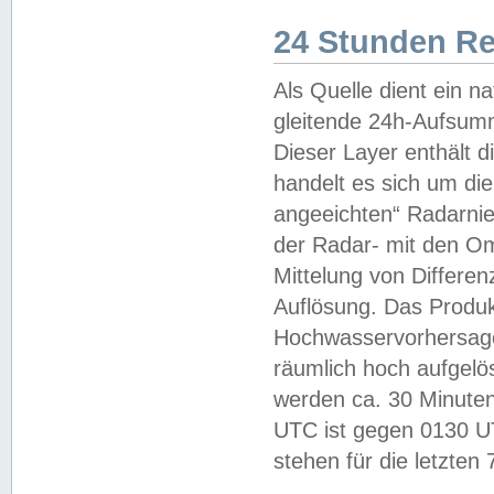
24 Stunden R
Als Quelle dient ein n
gleitende 24h-Aufsum
Dieser Layer enthält
handelt es sich um di
angeeichten“ Radarnie
der Radar- mit den O
Mittelung von Differe
Auflösung. Das Produk
Hochwasservorhersagez
räumlich hoch aufgelö
werden ca. 30 Minuten
UTC ist gegen 0130 UTC
stehen für die letzten