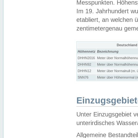
Messpunkten. Höhensy
Im 19. Jahrhundert wu
etabliert, an welchen 
zentimetergenau gem
Deutschland
Höhennetz
Bezeichnung
DHHN2016
Meter über Normalhöhennul
DHHN92
Meter über Normalhöhennul
DHHN12
Meter über Normalnull (m. 
SNN76
Meter über Höhennormal (m
Einzugsgebiet
Unter Einzugsgebiet v
unterirdisches Wasser
Allgemeine Bestandtei