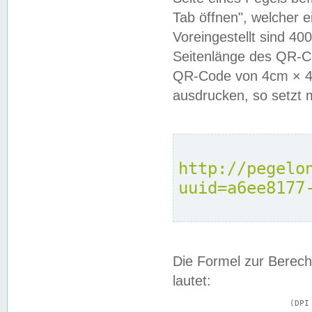
Tab öffnen", welcher 
Voreingestellt sind 4
Seitenlänge des QR-C
QR-Code von 4cm × 4c
ausdrucken, so setzt 
http://pegelo
uuid=a6ee8177
Die Formel zur Berech
lautet:
			(DPI × Druckkantenlänge in cm) ÷ 2,54 = Kantenlänge in Pixel
