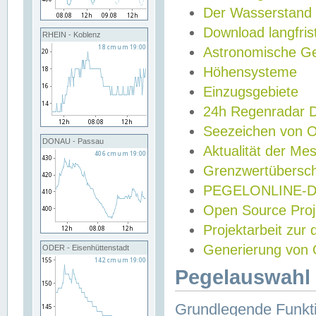
Der Wasserstand
Download langfris
RHEIN - Koblenz
Astronomische Gez
Höhensysteme
Einzugsgebiete
24h Regenradar
Seezeichen von 
DONAU - Passau
Aktualität der Me
Grenzwertübersch
PEGELONLINE-Di
Open Source Projek
Projektarbeit zur
Generierung von 
ODER - Eisenhüttenstadt
Pegelauswahl 
Grundlegende Funkti