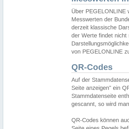
Über PEGELONLINE wer
Messwerten der Bundes
derzeit klassische Da
der Werte findet nicht 
Darstellungsmöglichkei
von PEGELONLINE zu 
QR-Codes
Auf der Stammdatensei
Seite anzeigen" ein Q
Stammdatenseite enthä
gescannt, so wird man
QR-Codes können auc
Seite eines Pegels be