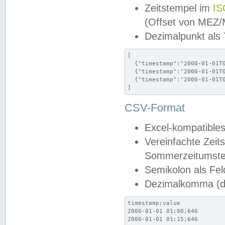
Zeitstempel im
IS
(Offset von MEZ
Dezimalpunkt als
[

  {"timestamp":"2000-01-01T0
  {"timestamp":"2000-01-01T0
  {"timestamp":"2000-01-01T0
]
CSV-Format
Excel-kompatibles
Vereinfachte Zeit
Sommerzeitumstel
Semikolon als Fel
Dezimalkomma (de
timestamp;value

2000-01-01 01:00;646

2000-01-01 01:15;646
