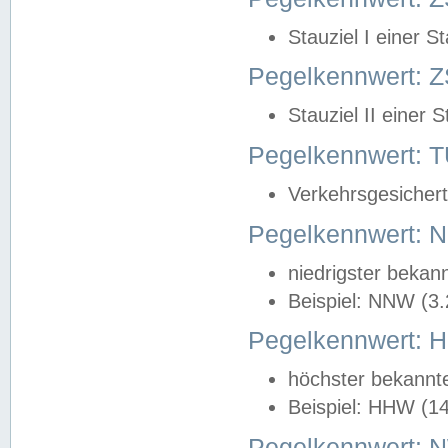
Stauziel I einer S
Pegelkennwert: Z
Stauziel II einer 
Pegelkennwert:
Verkehrsgesichert
Pegelkennwert:
niedrigster bekan
Beispiel: NNW (3
Pegelkennwert:
höchster bekannt
Beispiel: HHW (1
Pegelkennwert: 