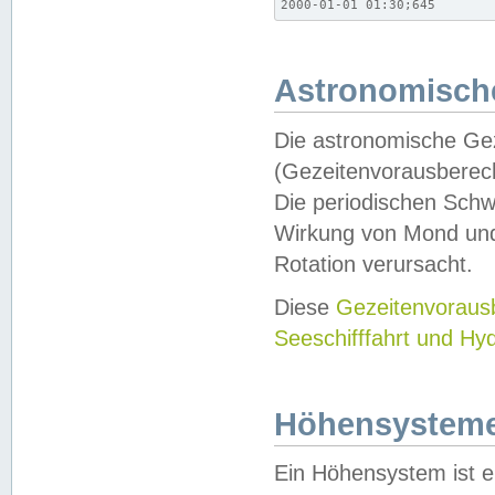
2000-01-01 01:30;645
Astronomische
Die astronomische Gez
(Gezeitenvorausberec
Die periodischen Schw
Wirkung von Mond und
Rotation verursacht.
Diese
Gezeitenvorau
Seeschifffahrt und Hy
Höhensystem
Ein Höhensystem ist e