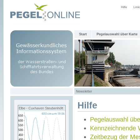
Hilfe
Link
Start
Pegelauswahl über Karte
Newsletter
Hilfe
Elbe - Cuxhaven Steubenhöft
Pegelauswahl übe
Kennzeichnende 
Zeitbezug der Me