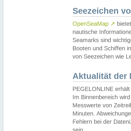
Seezeichen v
OpenSeaMap
↗
biete
nautische Information
Seamarks sind wichtig
Booten und Schiffen i
von Seezeichen wie Le
Aktualität der
PEGELONLINE erhält u
Im Binnenbereich wird 
Messwerte von Zeitreih
Minuten. Abweichungen
Fehlern bei der Daten
sein.