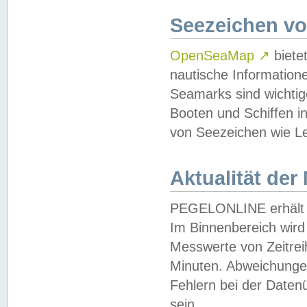
Seezeichen v
OpenSeaMap
↗
biete
nautische Information
Seamarks sind wichtig
Booten und Schiffen i
von Seezeichen wie Le
Aktualität der
PEGELONLINE erhält u
Im Binnenbereich wird 
Messwerte von Zeitreih
Minuten. Abweichungen
Fehlern bei der Daten
sein.