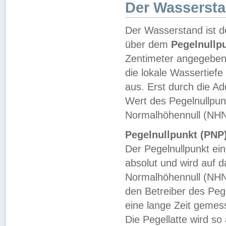
Der Wasserst
Der Wasserstand ist d
über dem
Pegelnullp
Zentimeter angegeben
die lokale Wassertie
aus. Erst durch die A
Wert des Pegelnullpun
Normalhöhennull (NHN
Pegelnullpunkt (PNP)
Der Pegelnullpunkt ei
absolut und wird auf
Normalhöhennull (NHN
den Betreiber des Pege
eine lange Zeit geme
Die Pegellatte wird s