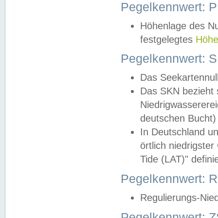
Pegelkennwert: 
Höhenlage des Nul
festgelegtes
Höhe
Pegelkennwert: 
Das Seekartennull
Das SKN bezieht s
Niedrigwassererei
deutschen Bucht) 
In Deutschland un
örtlich niedrigst
Tide (LAT)" definie
Pegelkennwert:
Regulierungs-Nie
Pegelkennwert: Z