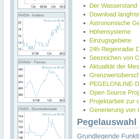
Der Wasserstand
Download langfris
RHEIN - Koblenz
Astronomische Gez
Höhensysteme
Einzugsgebiete
24h Regenradar
Seezeichen von 
DONAU - Passau
Aktualität der Me
Grenzwertübersch
PEGELONLINE-Di
Open Source Projek
Projektarbeit zur
Generierung von 
ODER - Eisenhüttenstadt
Pegelauswahl 
Grundlegende Funkti