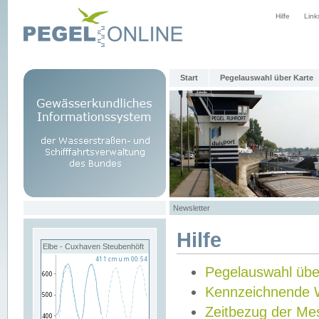
Hilfe
Link
Start
Pegelauswahl über Karte
Newsletter
Hilfe
Elbe - Cuxhaven Steubenhöft
Pegelauswahl übe
Kennzeichnende 
Zeitbezug der Me