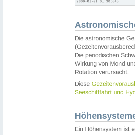
2000-01-01 01:30;645
Astronomische
Die astronomische Gez
(Gezeitenvorausberec
Die periodischen Schw
Wirkung von Mond und
Rotation verursacht.
Diese
Gezeitenvorau
Seeschifffahrt und Hy
Höhensystem
Ein Höhensystem ist e