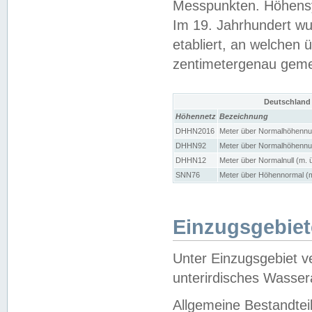
Messpunkten. Höhensy
Im 19. Jahrhundert wu
etabliert, an welchen 
zentimetergenau gem
Deutschland
Höhennetz
Bezeichnung
DHHN2016
Meter über Normalhöhennul
DHHN92
Meter über Normalhöhennul
DHHN12
Meter über Normalnull (m. 
SNN76
Meter über Höhennormal (m
Einzugsgebiet
Unter Einzugsgebiet v
unterirdisches Wasser
Allgemeine Bestandtei