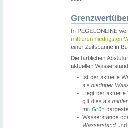
Grenzwertüber
In PEGELONLINE werde
mittleren niedrigsten
einer Zeitspanne in Be
Die farblichen Abstuf
aktuellen Wasserstand
Ist der aktuelle 
als
niedriger Was
Liegt der aktue
gilt dies als
mittle
mit
Grün
dargestel
Wasserstände obe
Wasserstand
und