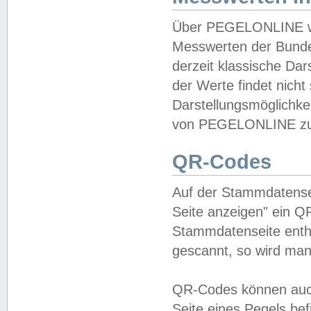
Über PEGELONLINE wer
Messwerten der Bundes
derzeit klassische Da
der Werte findet nicht 
Darstellungsmöglichkei
von PEGELONLINE zu 
QR-Codes
Auf der Stammdatensei
Seite anzeigen" ein Q
Stammdatenseite enthä
gescannt, so wird man
QR-Codes können auc
Seite eines Pegels be