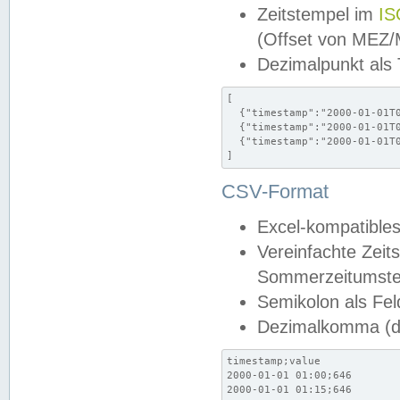
Zeitstempel im
IS
(Offset von MEZ
Dezimalpunkt als
[

  {"timestamp":"2000-01-01T0
  {"timestamp":"2000-01-01T0
  {"timestamp":"2000-01-01T0
]
CSV-Format
Excel-kompatibles
Vereinfachte Zeit
Sommerzeitumstel
Semikolon als Fel
Dezimalkomma (de
timestamp;value

2000-01-01 01:00;646

2000-01-01 01:15;646
