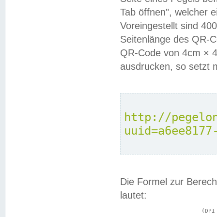
Tab öffnen", welcher 
Voreingestellt sind 4
Seitenlänge des QR-C
QR-Code von 4cm × 4c
ausdrucken, so setzt 
http://pegelo
uuid=a6ee8177
Die Formel zur Berech
lautet:
			(DPI × Druckkantenlänge in cm) ÷ 2,54 = Kantenlänge in Pixel
