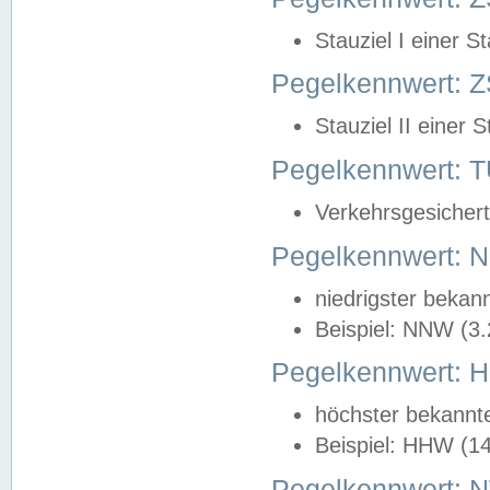
Stauziel I einer S
Pegelkennwert: Z
Stauziel II einer 
Pegelkennwert:
Verkehrsgesichert
Pegelkennwert:
niedrigster bekan
Beispiel: NNW (3
Pegelkennwert:
höchster bekannt
Beispiel: HHW (1
Pegelkennwert: 