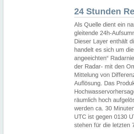
24 Stunden R
Als Quelle dient ein n
gleitende 24h-Aufsum
Dieser Layer enthält
handelt es sich um di
angeeichten“ Radarnie
der Radar- mit den O
Mittelung von Differe
Auflösung. Das Produk
Hochwasservorhersagez
räumlich hoch aufgelö
werden ca. 30 Minuten
UTC ist gegen 0130 UTC
stehen für die letzten