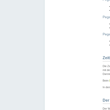
Pege
Peg
Zei
Die Ze
mit d
Darst
Beim
In de
Der
Der W