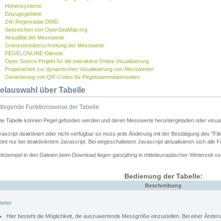
Höhensysteme
Einzugsgebiete
24h Regenradar DWD
Seezeichen von OpenSeaMap.org
Aktualität der Messwerte
Grenzwertüberschreitung der Messwerte
PEGELONLINE-Dienste
Open Source Projekt für die interaktive Online Visualisierung
Projektarbeit zur dynamischen Visualisierung von Messwerten
Generierung von QR-Codes für Pegelstammdatenseiten
elauswahl über Tabelle
legende Funktionsweise der Tabelle
die Tabelle können Pegel gefunden werden und deren Messwerte heruntergeladen oder visuali
vascript deaktiviert oder nicht verfügbar so muss jede Änderung mit der Bestätigung des "Filt
int nur bei deaktiviertem Javascript. Bei eingeschaltetem Javascript aktualisieren sich alle 
itstempel in den Dateien beim Download liegen ganzjährig in mitteleuropäischer Winterzeit vo
Bedienung der Tabelle:
Beschreibung
meter
Hier besteht die Möglichkeit, die auszuwertende Messgröße einzustellen. Bei einer Ände