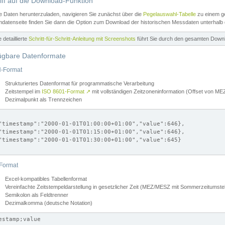
iff auf die Download-Funktion
e Daten herunterzuladen, navigieren Sie zunächst über die
Pegelauswahl-Tabelle
zu einem ge
datenseite finden Sie dann die Option zum Download der historischen Messdaten unterhalb
ne detaillierte
Schritt-für-Schritt-Anleitung mit Screenshots
führt Sie durch den gesamten Down
ügbare Datenformate
-Format
Strukturiertes Datenformat für programmatische Verarbeitung
Zeitstempel im
ISO 8601-Format
↗
mit vollständigen Zeitzoneninformation (Offset von 
Dezimalpunkt als Trennzeichen
"timestamp":"2000-01-01T01:00:00+01:00","value":646},

"timestamp":"2000-01-01T01:15:00+01:00","value":646},

"timestamp":"2000-01-01T01:30:00+01:00","value":645}

Format
Excel-kompatibles Tabellenformat
Vereinfachte Zeitstempeldarstellung in gesetzlicher Zeit (MEZ/MESZ mit Sommerzeitumstel
Semikolon als Feldtrenner
Dezimalkomma (deutsche Notation)
estamp;value
