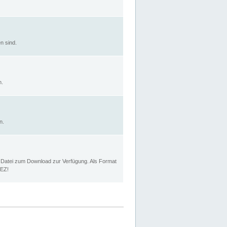
n sind.
n.
n.
p Datei zum Download zur Verfügung. Als Format
MEZ!