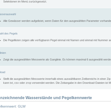
Selektionen im Menü zurückgesetzt.
sserauswahl
Alle Gewässer werden aufgelistet, wenn Daten für den ausgewählten Parameter vorhande
ahl des Pegels
Die Pegellisten zeigen alle verfügbaren Pegel einmal mit Namen und einmal mit Nummer a
inien
Zeigt die ausgewählten Messwerte als Ganglinie. Es können maximal 6 ausgewählt werde
load
Stellt die ausgewählten Messwerte innerhalb eines auswählbaren Zeitbereichs in einer Zi
kann txt, csv oder zrxp verwendet werden. Die Zeitangabe in den Download-Dateien ist 
nzeichnende Wasserstände und Pegelkennwerte
lkennwert: GLW