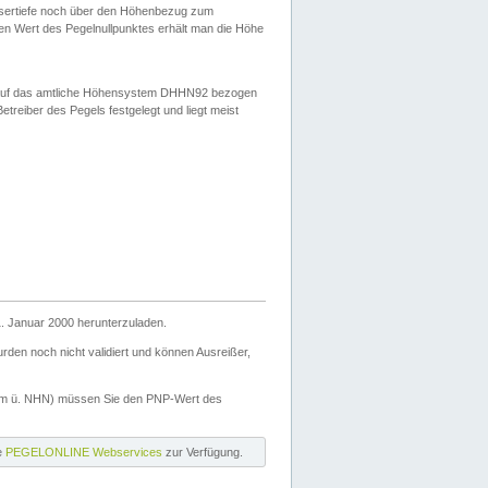
ssertiefe noch über den Höhenbezug zum
en Wert des Pegelnullpunktes erhält man die Höhe
d auf das amtliche Höhensystem DHHN92 bezogen
reiber des Pegels festgelegt und liegt meist
. Januar 2000 herunterzuladen.
den noch nicht validiert und können Ausreißer,
(m ü. NHN) müssen Sie den PNP-Wert des
ie
PEGELONLINE Webservices
zur Verfügung.