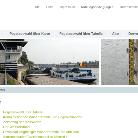
Hilfe
Links
Impressum
Nutzungsbedingungen
Datenschutz
Pegelauswahl über Karte
Pegelauswahl über Tabelle
Abo
Down
tter
e
Pegelauswahl über Tabelle
Kennzeichnende Wasserstände und Pegelkennwerte
Zeitbezug der Messwerte
Der Wasserstand
Download langfristiger Wasserstände und Abflüsse
Astronomische Gezeitenganglinie (Astrotide)