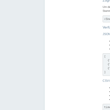
Zugr
Um di
Stamm
ℹ️ Ei
Verf
JSON
[

  {
  {
  {
]
CSV-
tim