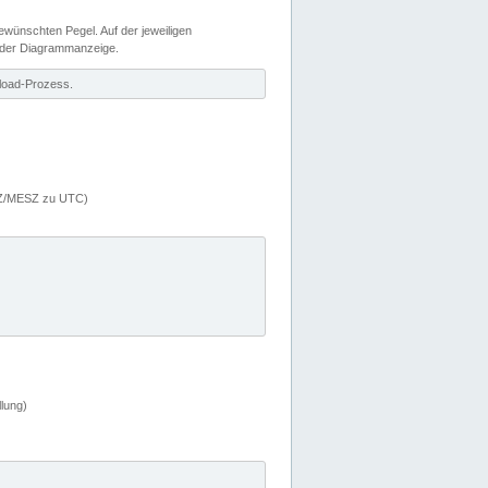
wünschten Pegel. Auf der jeweiligen
 der Diagrammanzeige.
load-Prozess.
MEZ/MESZ zu UTC)
lung)