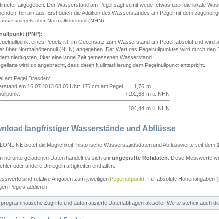
ntimeter angegeben. Der Wasserstand am Pegel sagt somit weder etwas über die lokale Wa
enden Terrain aus. Erst durch die Addition des Wasserstandes am Pegel mit dem zugehörig
asserspiegels über Normalhöhennull (NHN).
nullpunkt (PNP):
egelnullpunkt eines Pegels ist, im Gegensatz zum Wasserstand am Pegel, absolut und wir
ter über Normalhöhennull (NHN) angegeben. Der Wert des Pegelnullpunktes wird durch den Bet
 dem niedrigsten, über eine lange Zeit gemessenen Wasserstand.
gellatte wird so angebracht, dass deren Nullmarkierung dem Pegelnullpunkt entspricht.
iel am Pegel Dresden:
rstand am 16.07.2013 08:00 Uhr: 176 cm am Pegel
1,76
m
ullpunkt
+
102,68
m ü. NHN
=
104,44
m ü. NHN
nload langfristiger Wasserstände und Abflüsse
ONLINE bietet die Möglichkeit, historische Wasserstandsdaten und Abflusswerte seit dem 1
en heruntergeladenen Daten handelt es sich um
ungeprüfte Rohdaten
. Diese Messwerte wur
ehler oder andere Unregelmäßigkeiten enthalten.
esswerte sind relative Angaben zum jeweiligen
Pegelnullpunkt
. Für absolute Höhenangaben 
igen Pegels addieren.
ür programmatische Zugriffe und automatisierte Datenabfragen aktueller Werte stehen auch d