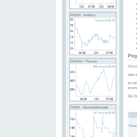
RHEIN - Koblenz
Peg
DONAU - Passau
Grund
über 
Ist Ja
ersche
Die Ze
ODER - Eisenhüttenstadt
Para