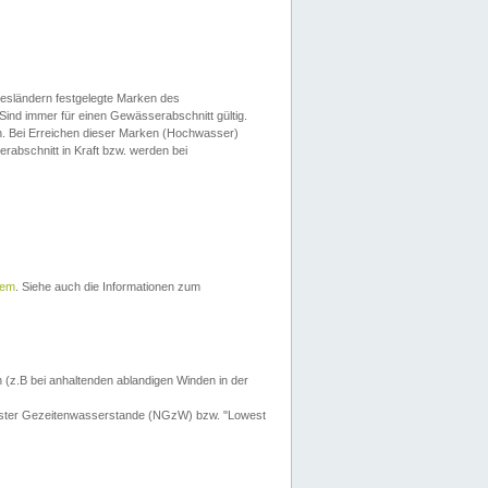
esländern festgelegte Marken des
Sind immer für einen Gewässerabschnitt gültig.
. Bei Erreichen dieser Marken (Hochwasser)
erabschnitt in Kraft bzw. werden bei
tem
. Siehe auch die Informationen zum
 (z.B bei anhaltenden ablandigen Winden in der
drigster Gezeitenwasserstande (NGzW) bzw. "Lowest