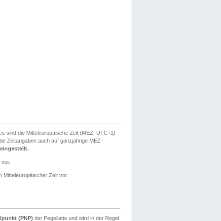
ies sind die Mitteleuropäische Zeit (MEZ, UTC+1)
ie Zeitangaben auch auf ganzjährige MEZ-
ingestellt.
 vor.
 Mitteleuropäischer Zeit vor.
lpunkt (PNP)
der Pegellatte und wird in der Regel