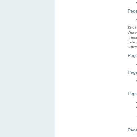
Pege
Sind 
Wasser
Hänge
treten
Unter
Pege
Pege
Pege
Pege