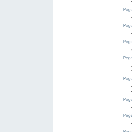
Pege
Pege
Peg
Pege
Pege
Pege
Pege
Peg