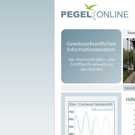
Start
Newsle
Hilf
Elbe - Cuxhaven Steubenhöft