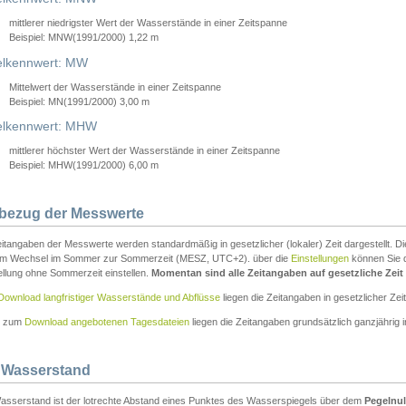
mittlerer niedrigster Wert der Wasserstände in einer Zeitspanne
Beispiel: MNW(1991/2000) 1,22 m
lkennwert: MW
Mittelwert der Wasserstände in einer Zeitspanne
Beispiel: MN(1991/2000) 3,00 m
elkennwert: MHW
mittlerer höchster Wert der Wasserstände in einer Zeitspanne
Beispiel: MHW(1991/2000) 6,00 m
tbezug der Messwerte
itangaben der Messwerte werden standardmäßig in gesetzlicher (lokaler) Zeit dargestellt. D
em Wechsel im Sommer zur Sommerzeit (MESZ, UTC+2). über die
Einstellungen
können Sie d
ellung ohne Sommerzeit einstellen.
Momentan sind alle Zeitangaben auf gesetzliche Zeit e
Download langfristiger Wasserstände und Abflüsse
liegen die Zeitangaben in gesetzlicher Zeit
n zum
Download angebotenen Tagesdateien
liegen die Zeitangaben grundsätzlich ganzjährig in
 Wasserstand
asserstand ist der lotrechte Abstand eines Punktes des Wasserspiegels über dem
Pegelnul