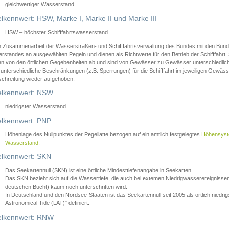
gleichwertiger Wasserstand
lkennwert: HSW, Marke I, Marke II und Marke III
HSW – höchster Schifffahrtswasserstand
in Zusammenarbeit der Wasserstraßen- und Schifffahrtsverwaltung des Bundes mit den Bund
standes an ausgewählten Pegeln und dienen als Richtwerte für den Betrieb der Schifffahrt. 
n von den örtlichen Gegebenheiten ab und sind von Gewässer zu Gewässer unterschiedlich
 unterschiedliche Beschränkungen (z.B. Sperrungen) für die Schifffahrt im jeweiligen Gewäss
schreitung wieder aufgehoben.
lkennwert: NSW
niedrigster Wasserstand
lkennwert: PNP
Höhenlage des Nullpunktes der Pegellatte bezogen auf ein amtlich festgelegtes
Höhensys
Wasserstand
.
lkennwert: SKN
Das Seekartennull (SKN) ist eine örtliche Mindesttiefenangabe in Seekarten.
Das SKN bezieht sich auf die Wassertiefe, die auch bei extemen Niedrigwasserereignissen
deutschen Bucht) kaum noch unterschritten wird.
In Deutschland und den Nordsee-Staaten ist das Seekartennull seit 2005 als örtlich nie
Astronomical Tide (LAT)" definiert.
lkennwert: RNW