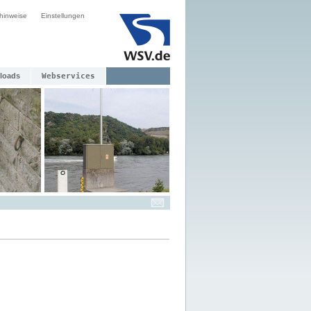
hinweise
Einstellungen
loads
Webservices