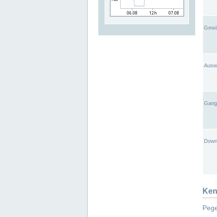
Gewä
Ausw
Gangl
Down
Ken
Pege