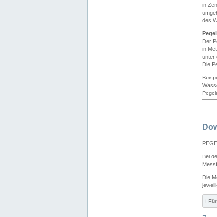
in Ze
umgeb
des W
Pegel
Der P
in Me
unter
Die Pe
Beisp
Wasse
Pegeln
Dow
PEGEL
Bei d
Messf
Die M
jeweil
ℹ️ F