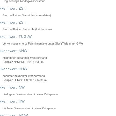
Regulierungs-Niedrigwasserstand
lkennwert: ZS_I
Stauziel I einer Staustufe (Normalstau)
lkennwert: ZS_II
Stauziel II einer Staustufe (Höchststau)
elkennwert: TUGLW
Verkehrsgesicherte Fahrrinnentiefe unter GlW (Tiefe unter GlW)
lkennwert: NNW
niedrigster bekannter Wasserstand
Beispiel: NNW (3.2.1942) 9,30 m
lkennwert: HHW
höchster bekannter Wasserstand
Beispiel: HHW (14.8.2001) 14,31 m
lkennwert: NW
niedrigster Wasserstand in einer Zeitspanne
lkennwert: HW
höchster Wasserstand in einer Zeitspanne
elkennwert: MNW