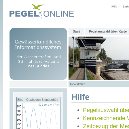
Hilfe
Link
Start
Pegelauswahl über Karte
Newsletter
Hilfe
Elbe - Cuxhaven Steubenhöft
Pegelauswahl übe
Kennzeichnende 
Zeitbezug der Me