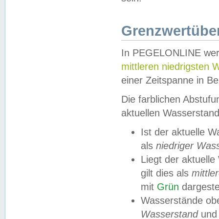
Grenzwertüber
In PEGELONLINE werde
mittleren niedrigsten
einer Zeitspanne in Be
Die farblichen Abstuf
aktuellen Wasserstand
Ist der aktuelle 
als
niedriger Was
Liegt der aktue
gilt dies als
mittle
mit
Grün
dargestel
Wasserstände obe
Wasserstand
und