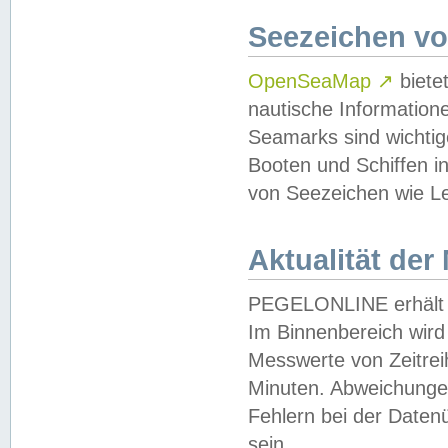
Seezeichen v
OpenSeaMap
↗
biete
nautische Information
Seamarks sind wichtig
Booten und Schiffen i
von Seezeichen wie Le
Aktualität der
PEGELONLINE erhält u
Im Binnenbereich wird 
Messwerte von Zeitreih
Minuten. Abweichungen
Fehlern bei der Daten
sein.