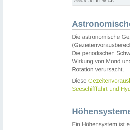
2000-01-01 01:30;645
Astronomische
Die astronomische Gez
(Gezeitenvorausberec
Die periodischen Schw
Wirkung von Mond und
Rotation verursacht.
Diese
Gezeitenvorau
Seeschifffahrt und Hy
Höhensystem
Ein Höhensystem ist e