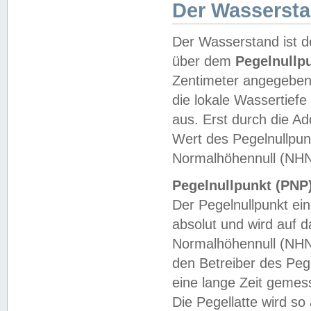
Der Wasserst
Der Wasserstand ist d
über dem
Pegelnullp
Zentimeter angegeben
die lokale Wassertie
aus. Erst durch die A
Wert des Pegelnullpun
Normalhöhennull (NHN
Pegelnullpunkt (PNP)
Der Pegelnullpunkt ei
absolut und wird auf
Normalhöhennull (NHN
den Betreiber des Pege
eine lange Zeit geme
Die Pegellatte wird s