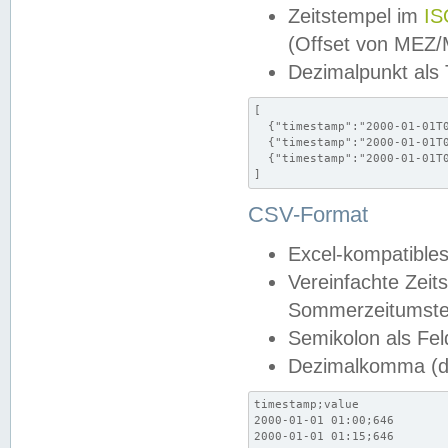
Zeitstempel im
IS
(Offset von MEZ
Dezimalpunkt als
[

  {"timestamp":"2000-01-01T0
  {"timestamp":"2000-01-01T0
  {"timestamp":"2000-01-01T0
]
CSV-Format
Excel-kompatibles
Vereinfachte Zeit
Sommerzeitumstel
Semikolon als Fel
Dezimalkomma (de
timestamp;value

2000-01-01 01:00;646

2000-01-01 01:15;646
