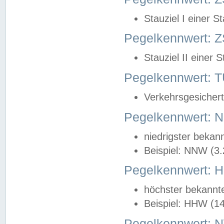
Stauziel I einer S
Pegelkennwert: Z
Stauziel II einer 
Pegelkennwert:
Verkehrsgesichert
Pegelkennwert:
niedrigster bekan
Beispiel: NNW (3
Pegelkennwert:
höchster bekannt
Beispiel: HHW (1
Pegelkennwert: 