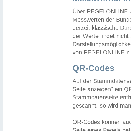
Über PEGELONLINE wer
Messwerten der Bundes
derzeit klassische Da
der Werte findet nicht 
Darstellungsmöglichkei
von PEGELONLINE zu 
QR-Codes
Auf der Stammdatensei
Seite anzeigen" ein Q
Stammdatenseite enthä
gescannt, so wird man
QR-Codes können auc
Seite eines Pegels be