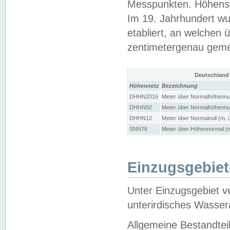
Messpunkten. Höhensy
Im 19. Jahrhundert wu
etabliert, an welchen 
zentimetergenau gem
Deutschland
Höhennetz
Bezeichnung
DHHN2016
Meter über Normalhöhennul
DHHN92
Meter über Normalhöhennul
DHHN12
Meter über Normalnull (m. 
SNN76
Meter über Höhennormal (m
Einzugsgebiet
Unter Einzugsgebiet v
unterirdisches Wasser
Allgemeine Bestandtei