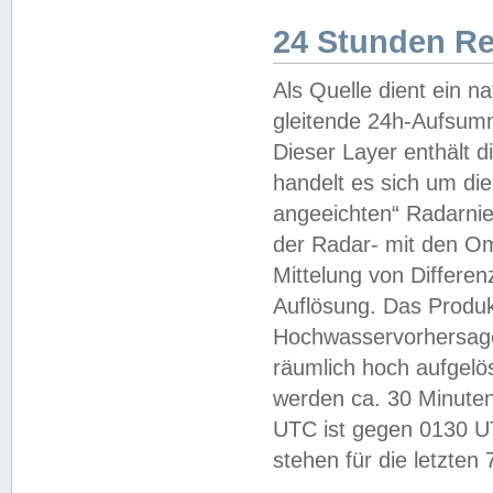
24 Stunden R
Als Quelle dient ein n
gleitende 24h-Aufsum
Dieser Layer enthält
handelt es sich um di
angeeichten“ Radarnie
der Radar- mit den O
Mittelung von Differe
Auflösung. Das Produk
Hochwasservorhersagez
räumlich hoch aufgelö
werden ca. 30 Minuten
UTC ist gegen 0130 UTC
stehen für die letzten