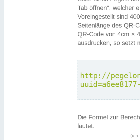
Tab öffnen", welcher 
Voreingestellt sind 4
Seitenlänge des QR-C
QR-Code von 4cm × 4c
ausdrucken, so setzt 
http://pegelo
uuid=a6ee8177
Die Formel zur Berech
lautet:
			(DPI × Druckkantenlänge in cm) ÷ 2,54 = Kantenlänge in Pixel
