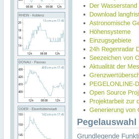
Der Wasserstand
Download langfris
RHEIN - Koblenz
Astronomische Gez
Höhensysteme
Einzugsgebiete
24h Regenradar
Seezeichen von 
DONAU - Passau
Aktualität der Me
Grenzwertübersch
PEGELONLINE-Di
Open Source Projek
Projektarbeit zur
Generierung von 
ODER - Eisenhüttenstadt
Pegelauswahl 
Grundlegende Funkti