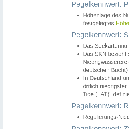
Pegelkennwert: 
Höhenlage des Nul
festgelegtes
Höhe
Pegelkennwert: 
Das Seekartennull
Das SKN bezieht s
Niedrigwassererei
deutschen Bucht) 
In Deutschland un
örtlich niedrigst
Tide (LAT)" definie
Pegelkennwert:
Regulierungs-Nie
Pegelkennwert: Z