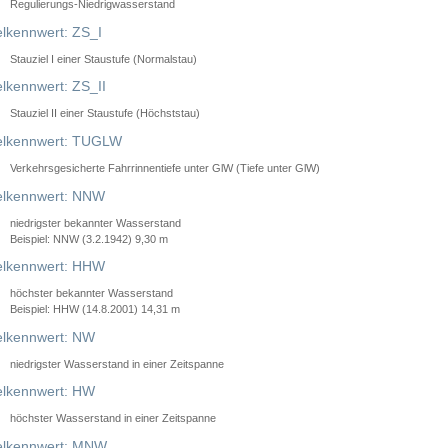
Regulierungs-Niedrigwasserstand
lkennwert: ZS_I
Stauziel I einer Staustufe (Normalstau)
lkennwert: ZS_II
Stauziel II einer Staustufe (Höchststau)
elkennwert: TUGLW
Verkehrsgesicherte Fahrrinnentiefe unter GlW (Tiefe unter GlW)
lkennwert: NNW
niedrigster bekannter Wasserstand
Beispiel: NNW (3.2.1942) 9,30 m
lkennwert: HHW
höchster bekannter Wasserstand
Beispiel: HHW (14.8.2001) 14,31 m
lkennwert: NW
niedrigster Wasserstand in einer Zeitspanne
lkennwert: HW
höchster Wasserstand in einer Zeitspanne
elkennwert: MNW