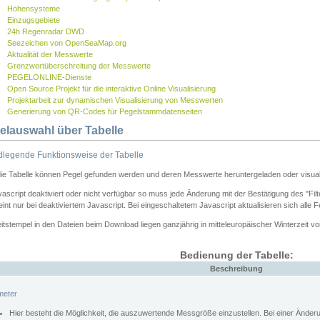
Höhensysteme
Einzugsgebiete
24h Regenradar DWD
Seezeichen von OpenSeaMap.org
Aktualität der Messwerte
Grenzwertüberschreitung der Messwerte
PEGELONLINE-Dienste
Open Source Projekt für die interaktive Online Visualisierung
Projektarbeit zur dynamischen Visualisierung von Messwerten
Generierung von QR-Codes für Pegelstammdatenseiten
elauswahl über Tabelle
legende Funktionsweise der Tabelle
die Tabelle können Pegel gefunden werden und deren Messwerte heruntergeladen oder visuali
vascript deaktiviert oder nicht verfügbar so muss jede Änderung mit der Bestätigung des "Filt
int nur bei deaktiviertem Javascript. Bei eingeschaltetem Javascript aktualisieren sich alle 
itstempel in den Dateien beim Download liegen ganzjährig in mitteleuropäischer Winterzeit vo
Bedienung der Tabelle:
Beschreibung
meter
Hier besteht die Möglichkeit, die auszuwertende Messgröße einzustellen. Bei einer Ände