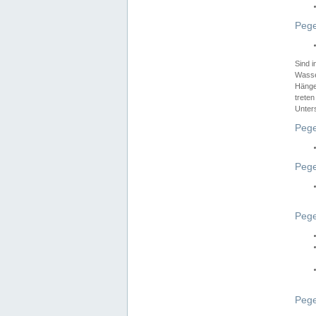
Pege
Sind 
Wasser
Hänge
treten
Unter
Pege
Pege
Pege
Pege