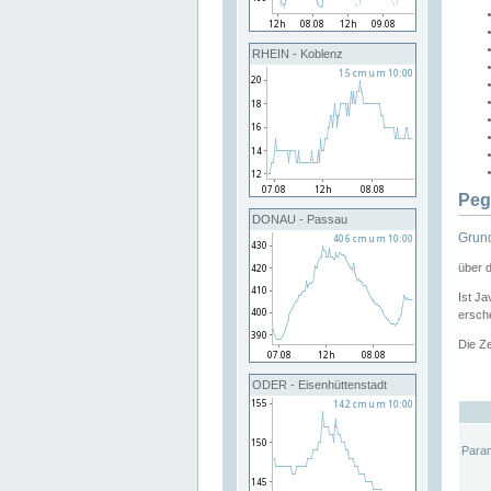
RHEIN - Koblenz
Peg
DONAU - Passau
Grund
über 
Ist Ja
ersche
Die Ze
ODER - Eisenhüttenstadt
Para