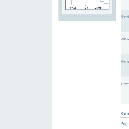
Gewä
Ausw
Gangl
Down
Ken
Pege