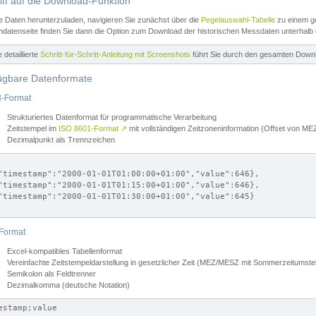
iff auf die Download-Funktion
e Daten herunterzuladen, navigieren Sie zunächst über die
Pegelauswahl-Tabelle
zu einem ge
datenseite finden Sie dann die Option zum Download der historischen Messdaten unterhalb
ne detaillierte
Schritt-für-Schritt-Anleitung mit Screenshots
führt Sie durch den gesamten Down
ügbare Datenformate
-Format
Strukturiertes Datenformat für programmatische Verarbeitung
Zeitstempel im
ISO 8601-Format
↗
mit vollständigen Zeitzoneninformation (Offset von 
Dezimalpunkt als Trennzeichen
"timestamp":"2000-01-01T01:00:00+01:00","value":646},

"timestamp":"2000-01-01T01:15:00+01:00","value":646},

"timestamp":"2000-01-01T01:30:00+01:00","value":645}

Format
Excel-kompatibles Tabellenformat
Vereinfachte Zeitstempeldarstellung in gesetzlicher Zeit (MEZ/MESZ mit Sommerzeitumstel
Semikolon als Feldtrenner
Dezimalkomma (deutsche Notation)
estamp;value
