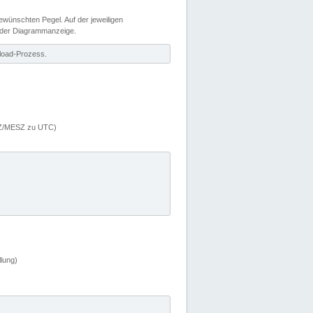
wünschten Pegel. Auf der jeweiligen
 der Diagrammanzeige.
load-Prozess.
MEZ/MESZ zu UTC)
lung)