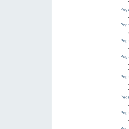
Pege
Pege
Peg
Pege
Pege
Pege
Pege
Peg