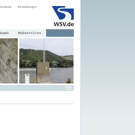
hinweise
Einstellungen
loads
Webservices