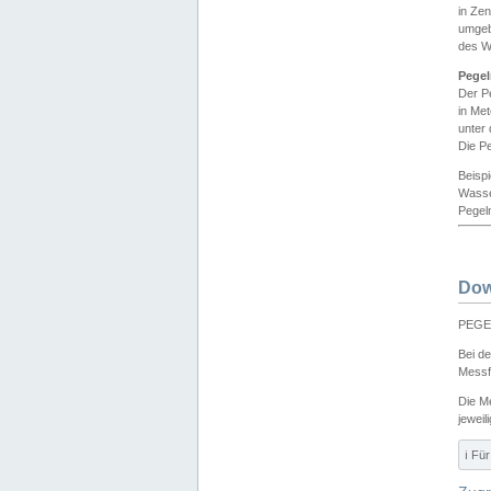
in Ze
umgeb
des W
Pegel
Der P
in Me
unter
Die Pe
Beisp
Wasse
Pegeln
Dow
PEGEL
Bei d
Messf
Die M
jeweil
ℹ️ F