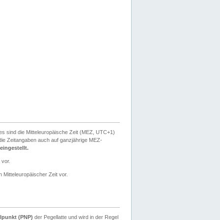
ies sind die Mitteleuropäische Zeit (MEZ, UTC+1)
ie Zeitangaben auch auf ganzjährige MEZ-
ingestellt.
 vor.
 Mitteleuropäischer Zeit vor.
lpunkt (PNP)
der Pegellatte und wird in der Regel