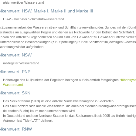
gleichwertiger Wasserstand
lkennwert: HSW, Marke I, Marke II und Marke III
HSW – höchster Schifffahrtswasserstand
in Zusammenarbeit der Wasserstraßen- und Schifffahrtsverwaltung des Bundes mit den Bund
standes an ausgewählten Pegeln und dienen als Richtwerte für den Betrieb der Schifffahrt. 
n von den örtlichen Gegebenheiten ab und sind von Gewässer zu Gewässer unterschiedlich
 unterschiedliche Beschränkungen (z.B. Sperrungen) für die Schifffahrt im jeweiligen Gewäss
schreitung wieder aufgehoben.
lkennwert: NSW
niedrigster Wasserstand
lkennwert: PNP
Höhenlage des Nullpunktes der Pegellatte bezogen auf ein amtlich festgelegtes
Höhensys
Wasserstand
.
lkennwert: SKN
Das Seekartennull (SKN) ist eine örtliche Mindesttiefenangabe in Seekarten.
Das SKN bezieht sich auf die Wassertiefe, die auch bei extemen Niedrigwasserereignissen
deutschen Bucht) kaum noch unterschritten wird.
In Deutschland und den Nordsee-Staaten ist das Seekartennull seit 2005 als örtlich nie
Astronomical Tide (LAT)" definiert.
lkennwert: RNW