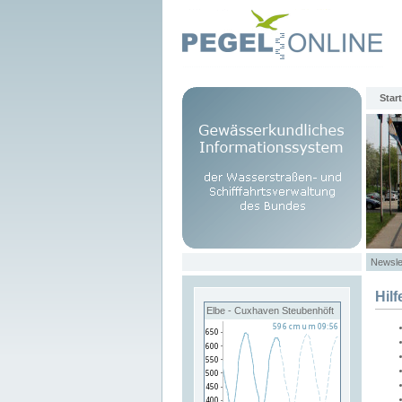
Start
Newsle
Hilf
Elbe - Cuxhaven Steubenhöft