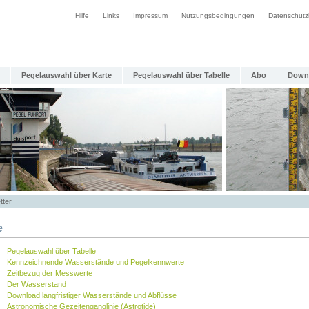
Hilfe
Links
Impressum
Nutzungsbedingungen
Datenschutz
Pegelauswahl über Karte
Pegelauswahl über Tabelle
Abo
Down
tter
e
Pegelauswahl über Tabelle
Kennzeichnende Wasserstände und Pegelkennwerte
Zeitbezug der Messwerte
Der Wasserstand
Download langfristiger Wasserstände und Abflüsse
Astronomische Gezeitenganglinie (Astrotide)