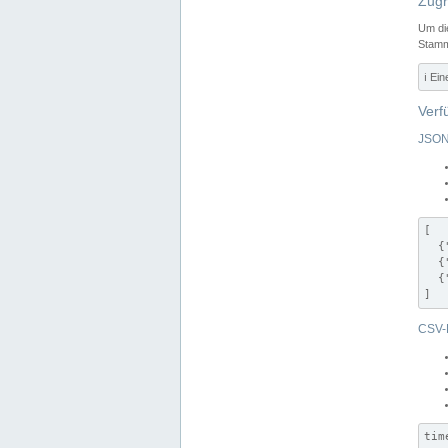
Zugr
Um di
Stamm
ℹ️ Ei
Verf
JSON
[

  {
  {
  {
]
CSV-
tim