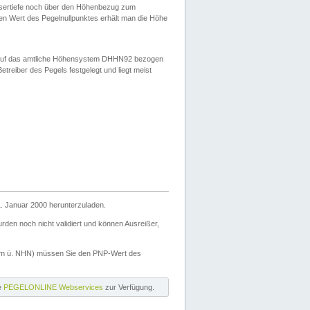
ssertiefe noch über den Höhenbezug zum
en Wert des Pegelnullpunktes erhält man die Höhe
d auf das amtliche Höhensystem DHHN92 bezogen
reiber des Pegels festgelegt und liegt meist
. Januar 2000 herunterzuladen.
den noch nicht validiert und können Ausreißer,
(m ü. NHN) müssen Sie den PNP-Wert des
ie
PEGELONLINE Webservices
zur Verfügung.