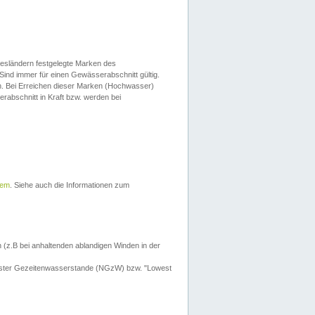
esländern festgelegte Marken des
Sind immer für einen Gewässerabschnitt gültig.
. Bei Erreichen dieser Marken (Hochwasser)
erabschnitt in Kraft bzw. werden bei
tem
. Siehe auch die Informationen zum
 (z.B bei anhaltenden ablandigen Winden in der
drigster Gezeitenwasserstande (NGzW) bzw. "Lowest