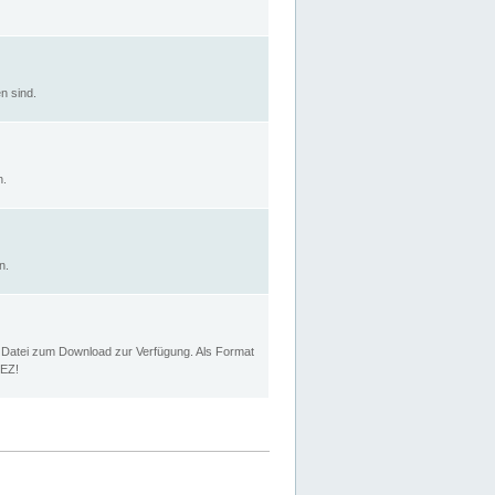
n sind.
n.
n.
p Datei zum Download zur Verfügung. Als Format
MEZ!