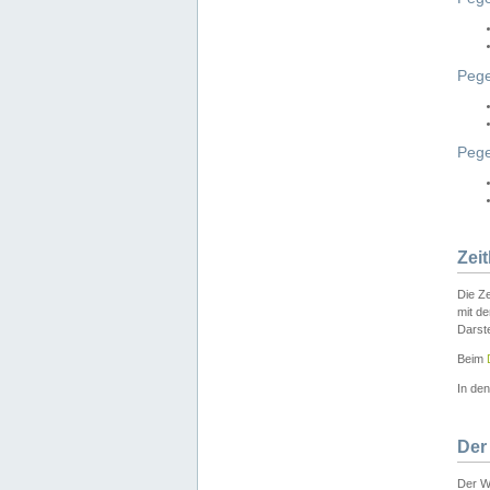
Pege
Peg
Zei
Die Ze
mit d
Darst
Beim
In de
Der
Der W