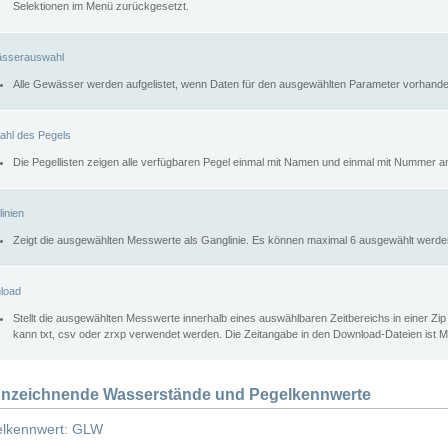
Selektionen im Menü zurückgesetzt.
sserauswahl
Alle Gewässer werden aufgelistet, wenn Daten für den ausgewählten Parameter vorhande
ahl des Pegels
Die Pegellisten zeigen alle verfügbaren Pegel einmal mit Namen und einmal mit Nummer a
inien
Zeigt die ausgewählten Messwerte als Ganglinie. Es können maximal 6 ausgewählt werde
load
Stellt die ausgewählten Messwerte innerhalb eines auswählbaren Zeitbereichs in einer Zi
kann txt, csv oder zrxp verwendet werden. Die Zeitangabe in den Download-Dateien ist 
nzeichnende Wasserstände und Pegelkennwerte
lkennwert: GLW