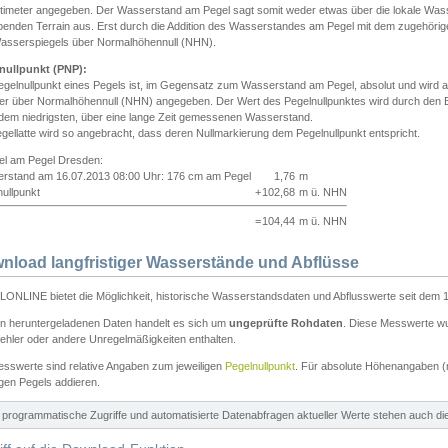
ntimeter angegeben. Der Wasserstand am Pegel sagt somit weder etwas über die lokale Wa
enden Terrain aus. Erst durch die Addition des Wasserstandes am Pegel mit dem zugehörig
asserspiegels über Normalhöhennull (NHN).
nullpunkt (PNP):
egelnullpunkt eines Pegels ist, im Gegensatz zum Wasserstand am Pegel, absolut und wir
ter über Normalhöhennull (NHN) angegeben. Der Wert des Pegelnullpunktes wird durch den Bet
 dem niedrigsten, über eine lange Zeit gemessenen Wasserstand.
gellatte wird so angebracht, dass deren Nullmarkierung dem Pegelnullpunkt entspricht.
iel am Pegel Dresden:
rstand am 16.07.2013 08:00 Uhr: 176 cm am Pegel
1,76
m
ullpunkt
+
102,68
m ü. NHN
=
104,44
m ü. NHN
nload langfristiger Wasserstände und Abflüsse
ONLINE bietet die Möglichkeit, historische Wasserstandsdaten und Abflusswerte seit dem 1
en heruntergeladenen Daten handelt es sich um
ungeprüfte Rohdaten
. Diese Messwerte wur
ehler oder andere Unregelmäßigkeiten enthalten.
esswerte sind relative Angaben zum jeweiligen
Pegelnullpunkt
. Für absolute Höhenangaben 
igen Pegels addieren.
ür programmatische Zugriffe und automatisierte Datenabfragen aktueller Werte stehen auch d