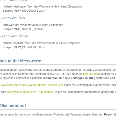
mittlerer niedrigster Wert der Wasserstände in einer Zeitspanne
Beispiel: MNW(1991/2000) 1,22 m
lkennwert: MW
Mittelwert der Wasserstände in einer Zeitspanne
Beispiel: MN(1991/2000) 3,00 m
elkennwert: MHW
mittlerer höchster Wert der Wasserstände in einer Zeitspanne
Beispiel: MHW(1991/2000) 6,00 m
tbezug der Messwerte
itangaben der Messwerte werden standardmäßig in gesetzlicher (lokaler) Zeit dargestellt. D
em Wechsel im Sommer zur Sommerzeit (MESZ, UTC+2). über die
Einstellungen
können Sie d
ellung ohne Sommerzeit einstellen.
Momentan sind alle Zeitangaben auf gesetzliche Zeit e
Download langfristiger Wasserstände und Abflüsse
liegen die Zeitangaben in gesetzlicher Zeit
n zum
Download angebotenen Tagesdateien
liegen die Zeitangaben grundsätzlich ganzjährig in
 Wasserstand
asserstand ist der lotrechte Abstand eines Punktes des Wasserspiegels über dem
Pegelnul