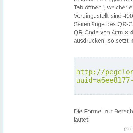
Tab öffnen", welcher 
Voreingestellt sind 4
Seitenlänge des QR-C
QR-Code von 4cm × 4c
ausdrucken, so setzt 
http://pegelo
uuid=a6ee8177
Die Formel zur Berech
lautet:
			(DPI × Druckkantenlänge in cm) ÷ 2,54 = Kantenlänge in Pixel
