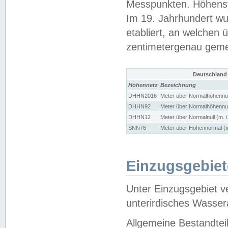
Messpunkten. Höhensy
Im 19. Jahrhundert wu
etabliert, an welchen 
zentimetergenau gem
Deutschland
Höhennetz
Bezeichnung
DHHN2016
Meter über Normalhöhennul
DHHN92
Meter über Normalhöhennul
DHHN12
Meter über Normalnull (m. 
SNN76
Meter über Höhennormal (m
Einzugsgebiet
Unter Einzugsgebiet v
unterirdisches Wasser
Allgemeine Bestandtei