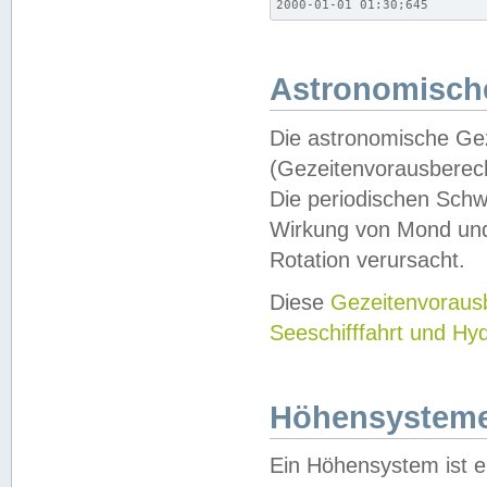
2000-01-01 01:30;645
Astronomische
Die astronomische Gez
(Gezeitenvorausberec
Die periodischen Schw
Wirkung von Mond und
Rotation verursacht.
Diese
Gezeitenvorau
Seeschifffahrt und Hy
Höhensystem
Ein Höhensystem ist e