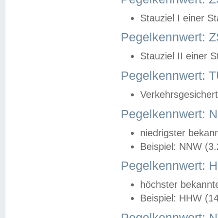
Stauziel I einer S
Pegelkennwert: Z
Stauziel II einer 
Pegelkennwert:
Verkehrsgesichert
Pegelkennwert:
niedrigster bekan
Beispiel: NNW (3
Pegelkennwert:
höchster bekannt
Beispiel: HHW (1
Pegelkennwert: 