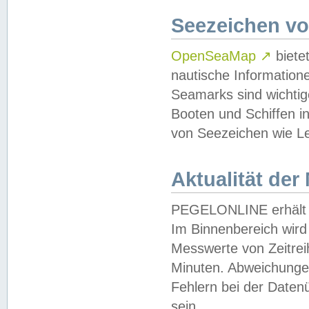
Seezeichen v
OpenSeaMap
↗
biete
nautische Information
Seamarks sind wichtig
Booten und Schiffen i
von Seezeichen wie Le
Aktualität der
PEGELONLINE erhält u
Im Binnenbereich wird 
Messwerte von Zeitreih
Minuten. Abweichungen
Fehlern bei der Daten
sein.