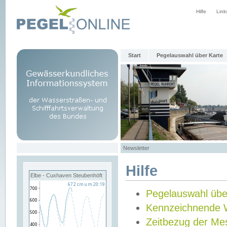
Hilfe
Link
Start
Pegelauswahl über Karte
Newsletter
Hilfe
Elbe - Cuxhaven Steubenhöft
Pegelauswahl übe
Kennzeichnende 
Zeitbezug der Me