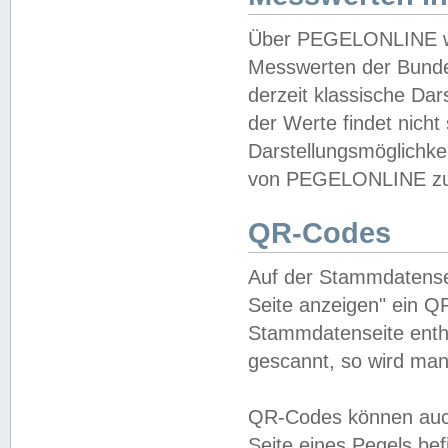
Über PEGELONLINE wer
Messwerten der Bundes
derzeit klassische Da
der Werte findet nicht 
Darstellungsmöglichkei
von PEGELONLINE zu 
QR-Codes
Auf der Stammdatensei
Seite anzeigen" ein Q
Stammdatenseite enthä
gescannt, so wird man
QR-Codes können auc
Seite eines Pegels be