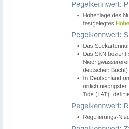
Pegelkennwert: 
Höhenlage des Nul
festgelegtes
Höhe
Pegelkennwert: 
Das Seekartennull
Das SKN bezieht s
Niedrigwassererei
deutschen Bucht) 
In Deutschland un
örtlich niedrigst
Tide (LAT)" definie
Pegelkennwert:
Regulierungs-Nie
Pegelkennwert: Z