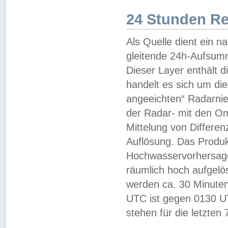
24 Stunden R
Als Quelle dient ein n
gleitende 24h-Aufsum
Dieser Layer enthält
handelt es sich um di
angeeichten“ Radarnie
der Radar- mit den O
Mittelung von Differe
Auflösung. Das Produk
Hochwasservorhersagez
räumlich hoch aufgelö
werden ca. 30 Minuten
UTC ist gegen 0130 UTC
stehen für die letzten