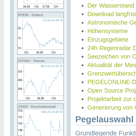
Der Wasserstand
Download langfris
RHEIN - Koblenz
Astronomische Gez
Höhensysteme
Einzugsgebiete
24h Regenradar
Seezeichen von 
DONAU - Passau
Aktualität der Me
Grenzwertübersch
PEGELONLINE-Di
Open Source Projek
Projektarbeit zur
Generierung von 
ODER - Eisenhüttenstadt
Pegelauswahl 
Grundlegende Funkti