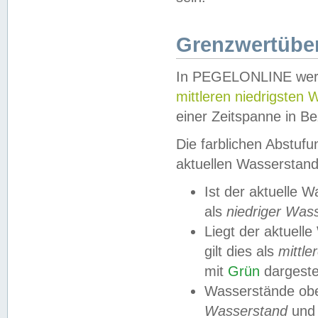
Grenzwertüber
In PEGELONLINE werde
mittleren niedrigsten
einer Zeitspanne in Be
Die farblichen Abstuf
aktuellen Wasserstand
Ist der aktuelle 
als
niedriger Was
Liegt der aktue
gilt dies als
mittle
mit
Grün
dargestel
Wasserstände obe
Wasserstand
und