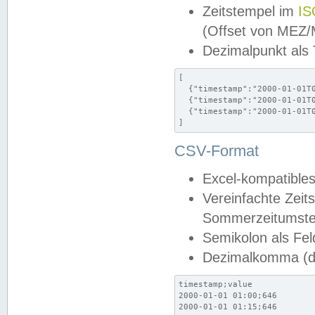
Zeitstempel im
IS
(Offset von MEZ
Dezimalpunkt als
[

  {"timestamp":"2000-01-01T0
  {"timestamp":"2000-01-01T0
  {"timestamp":"2000-01-01T0
]
CSV-Format
Excel-kompatibles
Vereinfachte Zeit
Sommerzeitumstel
Semikolon als Fel
Dezimalkomma (de
timestamp;value

2000-01-01 01:00;646

2000-01-01 01:15;646
