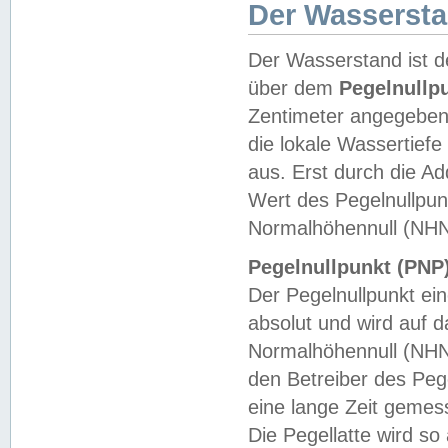
Der Wasserst
Der Wasserstand ist d
über dem
Pegelnullp
Zentimeter angegeben
die lokale Wassertie
aus. Erst durch die A
Wert des Pegelnullpun
Normalhöhennull (NHN
Pegelnullpunkt (PNP)
Der Pegelnullpunkt ei
absolut und wird auf
Normalhöhennull (NHN
den Betreiber des Pege
eine lange Zeit geme
Die Pegellatte wird s