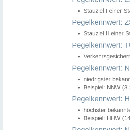
Stauziel I einer S
Pegelkennwert: Z
Stauziel II einer 
Pegelkennwert:
Verkehrsgesichert
Pegelkennwert:
niedrigster bekan
Beispiel: NNW (3
Pegelkennwert:
höchster bekannt
Beispiel: HHW (1
Pegelkennwert: 