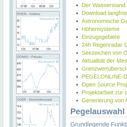
Der Wasserstand
Download langfris
RHEIN - Koblenz
Astronomische Gez
Höhensysteme
Einzugsgebiete
24h Regenradar
Seezeichen von 
DONAU - Passau
Aktualität der Me
Grenzwertübersch
PEGELONLINE-Di
Open Source Projek
Projektarbeit zur
Generierung von 
ODER - Eisenhüttenstadt
Pegelauswahl 
Grundlegende Funkti