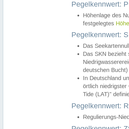
Pegelkennwert: 
Höhenlage des Nul
festgelegtes
Höhe
Pegelkennwert: 
Das Seekartennull
Das SKN bezieht s
Niedrigwassererei
deutschen Bucht) 
In Deutschland un
örtlich niedrigst
Tide (LAT)" definie
Pegelkennwert:
Regulierungs-Nie
Pegelkennwert: Z