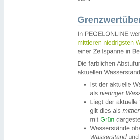
Grenzwertüber
In PEGELONLINE werde
mittleren niedrigsten
einer Zeitspanne in Be
Die farblichen Abstuf
aktuellen Wasserstand
Ist der aktuelle 
als
niedriger Was
Liegt der aktue
gilt dies als
mittle
mit
Grün
dargestel
Wasserstände obe
Wasserstand
und