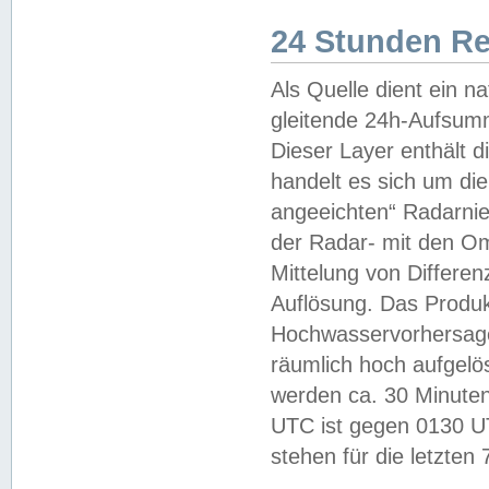
24 Stunden R
Als Quelle dient ein n
gleitende 24h-Aufsum
Dieser Layer enthält
handelt es sich um di
angeeichten“ Radarnie
der Radar- mit den O
Mittelung von Differe
Auflösung. Das Produk
Hochwasservorhersagez
räumlich hoch aufgelö
werden ca. 30 Minuten
UTC ist gegen 0130 UTC
stehen für die letzten