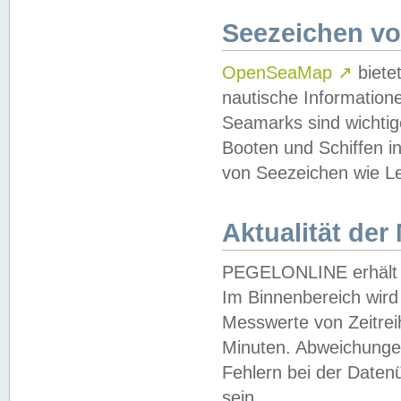
Seezeichen v
OpenSeaMap
↗
biete
nautische Information
Seamarks sind wichtig
Booten und Schiffen i
von Seezeichen wie Le
Aktualität der
PEGELONLINE erhält u
Im Binnenbereich wird 
Messwerte von Zeitreih
Minuten. Abweichungen
Fehlern bei der Daten
sein.