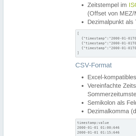
Zeitstempel im
IS
(Offset von MEZ
Dezimalpunkt als
[

  {"timestamp":"2000-01-01T0
  {"timestamp":"2000-01-01T0
  {"timestamp":"2000-01-01T0
]
CSV-Format
Excel-kompatibles
Vereinfachte Zeit
Sommerzeitumstel
Semikolon als Fel
Dezimalkomma (de
timestamp;value

2000-01-01 01:00;646

2000-01-01 01:15;646
