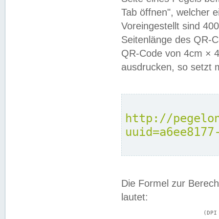
Tab öffnen", welcher 
Voreingestellt sind 4
Seitenlänge des QR-C
QR-Code von 4cm × 4c
ausdrucken, so setzt 
http://pegelo
uuid=a6ee8177
Die Formel zur Berech
lautet:
			(DPI × Druckkantenlänge in cm) ÷ 2,54 = Kantenlänge in Pixel
