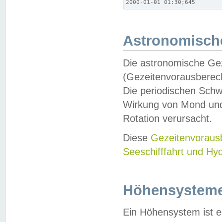
2000-01-01 01:30;645
Astronomische
Die astronomische Gez
(Gezeitenvorausberec
Die periodischen Schw
Wirkung von Mond und
Rotation verursacht.
Diese
Gezeitenvorau
Seeschifffahrt und Hy
Höhensystem
Ein Höhensystem ist e