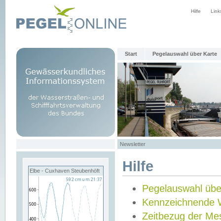
Hilfe
Link
Start
Pegelauswahl über Karte
Newsletter
Hilfe
Elbe - Cuxhaven Steubenhöft
Pegelauswahl übe
Kennzeichnende 
Zeitbezug der Me