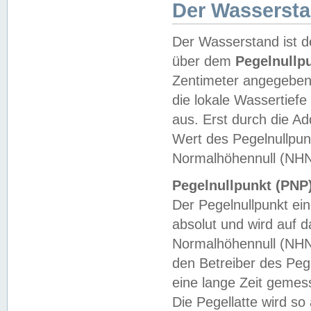
Der Wasserst
Der Wasserstand ist d
über dem
Pegelnullp
Zentimeter angegeben
die lokale Wassertie
aus. Erst durch die A
Wert des Pegelnullpun
Normalhöhennull (NHN
Pegelnullpunkt (PNP)
Der Pegelnullpunkt ei
absolut und wird auf
Normalhöhennull (NHN
den Betreiber des Pege
eine lange Zeit geme
Die Pegellatte wird s