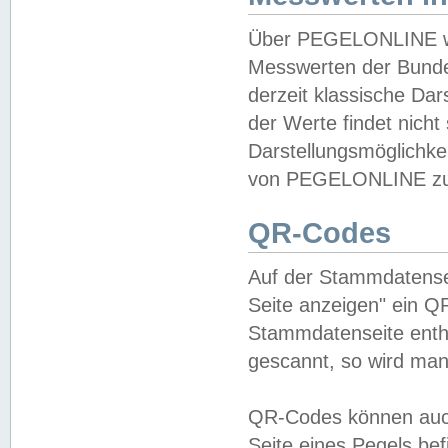
Über PEGELONLINE wer
Messwerten der Bundes
derzeit klassische Da
der Werte findet nicht 
Darstellungsmöglichkei
von PEGELONLINE zu 
QR-Codes
Auf der Stammdatensei
Seite anzeigen" ein Q
Stammdatenseite enthä
gescannt, so wird man
QR-Codes können auc
Seite eines Pegels be