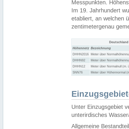
Messpunkten. Höhensy
Im 19. Jahrhundert wu
etabliert, an welchen 
zentimetergenau gem
Deutschland
Höhennetz
Bezeichnung
DHHN2016
Meter über Normalhöhennul
DHHN92
Meter über Normalhöhennul
DHHN12
Meter über Normalnull (m. 
SNN76
Meter über Höhennormal (m
Einzugsgebiet
Unter Einzugsgebiet v
unterirdisches Wasser
Allgemeine Bestandtei