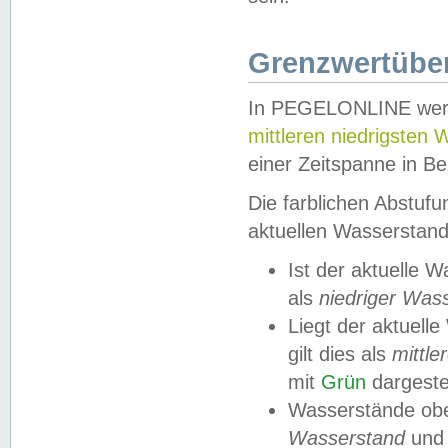
Grenzwertüber
In PEGELONLINE werde
mittleren niedrigsten
einer Zeitspanne in Be
Die farblichen Abstuf
aktuellen Wasserstand
Ist der aktuelle 
als
niedriger Was
Liegt der aktue
gilt dies als
mittle
mit
Grün
dargestel
Wasserstände obe
Wasserstand
und