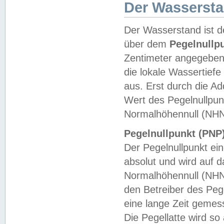
Der Wasserst
Der Wasserstand ist d
über dem
Pegelnullp
Zentimeter angegeben
die lokale Wassertie
aus. Erst durch die A
Wert des Pegelnullpun
Normalhöhennull (NHN
Pegelnullpunkt (PNP)
Der Pegelnullpunkt ei
absolut und wird auf
Normalhöhennull (NHN
den Betreiber des Pege
eine lange Zeit geme
Die Pegellatte wird s