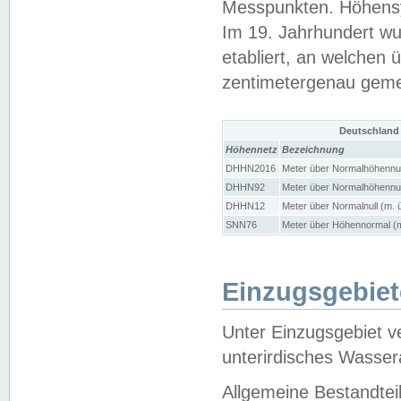
Messpunkten. Höhensy
Im 19. Jahrhundert wu
etabliert, an welchen 
zentimetergenau gem
Deutschland
Höhennetz
Bezeichnung
DHHN2016
Meter über Normalhöhennul
DHHN92
Meter über Normalhöhennul
DHHN12
Meter über Normalnull (m. 
SNN76
Meter über Höhennormal (m
Einzugsgebiet
Unter Einzugsgebiet v
unterirdisches Wasser
Allgemeine Bestandtei