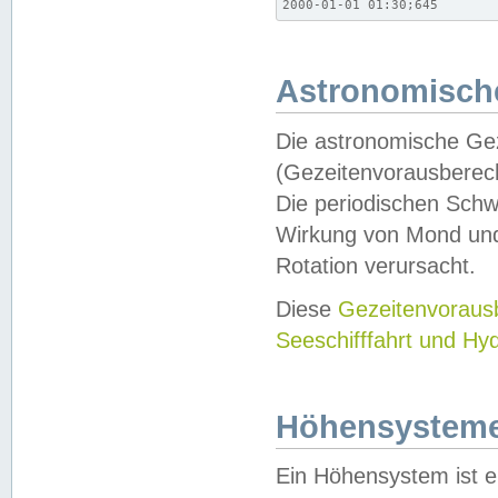
2000-01-01 01:30;645
Astronomische
Die astronomische Gez
(Gezeitenvorausberec
Die periodischen Schw
Wirkung von Mond und
Rotation verursacht.
Diese
Gezeitenvorau
Seeschifffahrt und Hy
Höhensystem
Ein Höhensystem ist e