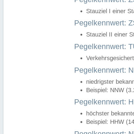
Stauziel I einer S
Pegelkennwert: Z
Stauziel II einer 
Pegelkennwert:
Verkehrsgesichert
Pegelkennwert:
niedrigster bekan
Beispiel: NNW (3
Pegelkennwert:
höchster bekannt
Beispiel: HHW (1
Pegelkennwert: 