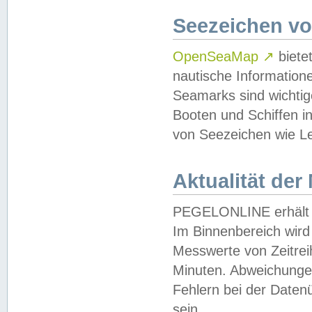
Seezeichen v
OpenSeaMap
↗
biete
nautische Information
Seamarks sind wichtig
Booten und Schiffen i
von Seezeichen wie Le
Aktualität der
PEGELONLINE erhält u
Im Binnenbereich wird 
Messwerte von Zeitreih
Minuten. Abweichungen
Fehlern bei der Daten
sein.