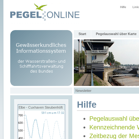
Hilfe
Link
Start
Pegelauswahl über Karte
Newsletter
Hilfe
Elbe - Cuxhaven Steubenhöft
Pegelauswahl übe
Kennzeichnende 
Zeitbezug der Me