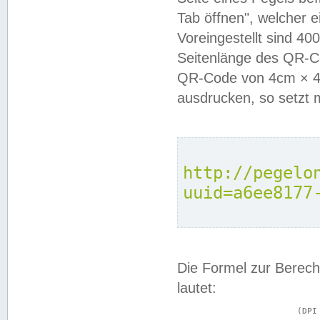
Tab öffnen", welcher 
Voreingestellt sind 4
Seitenlänge des QR-C
QR-Code von 4cm × 4c
ausdrucken, so setzt 
http://pegelo
uuid=a6ee8177
Die Formel zur Berech
lautet:
			(DPI × Druckkantenlänge in cm) ÷ 2,54 = Kantenlänge in Pixel
