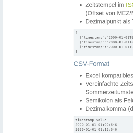
Zeitstempel im
IS
(Offset von MEZ
Dezimalpunkt als
[

  {"timestamp":"2000-01-01T0
  {"timestamp":"2000-01-01T0
  {"timestamp":"2000-01-01T0
]
CSV-Format
Excel-kompatibles
Vereinfachte Zeit
Sommerzeitumstel
Semikolon als Fel
Dezimalkomma (de
timestamp;value

2000-01-01 01:00;646

2000-01-01 01:15;646
