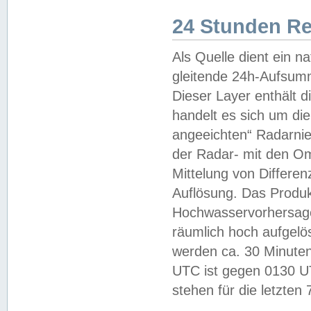
24 Stunden R
Als Quelle dient ein n
gleitende 24h-Aufsum
Dieser Layer enthält
handelt es sich um di
angeeichten“ Radarnie
der Radar- mit den O
Mittelung von Differe
Auflösung. Das Produk
Hochwasservorhersagez
räumlich hoch aufgelö
werden ca. 30 Minuten
UTC ist gegen 0130 UTC
stehen für die letzten