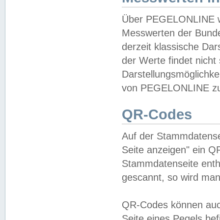
Über PEGELONLINE wer
Messwerten der Bundes
derzeit klassische Da
der Werte findet nicht 
Darstellungsmöglichkei
von PEGELONLINE zu 
QR-Codes
Auf der Stammdatensei
Seite anzeigen" ein Q
Stammdatenseite enthä
gescannt, so wird man
QR-Codes können auc
Seite eines Pegels be