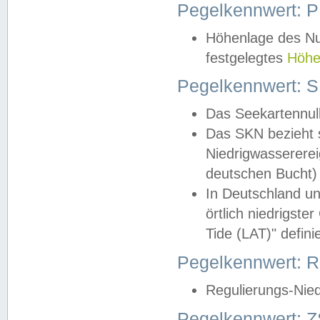
Pegelkennwert: 
Höhenlage des Nul
festgelegtes
Höhe
Pegelkennwert: 
Das Seekartennull
Das SKN bezieht s
Niedrigwassererei
deutschen Bucht) 
In Deutschland un
örtlich niedrigst
Tide (LAT)" definie
Pegelkennwert:
Regulierungs-Nie
Pegelkennwert: Z