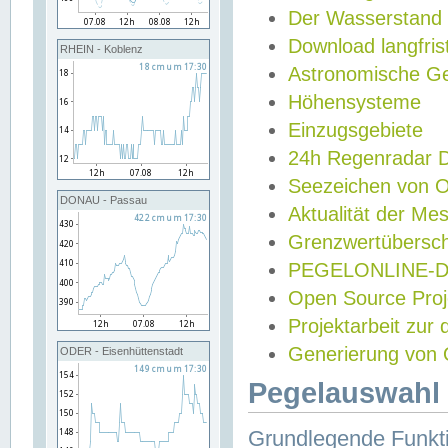
Der Wasserstand
Download langfris
RHEIN - Koblenz
Astronomische Gez
Höhensysteme
Einzugsgebiete
24h Regenradar
Seezeichen von 
DONAU - Passau
Aktualität der Me
Grenzwertübersch
PEGELONLINE-Di
Open Source Projek
Projektarbeit zur
Generierung von 
ODER - Eisenhüttenstadt
Pegelauswahl 
Grundlegende Funkti