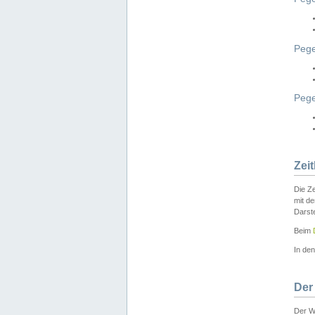
Pege
Peg
Zei
Die Ze
mit d
Darst
Beim
In de
Der
Der W