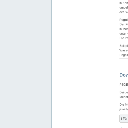
in Ze
umgeb
des W
Pegel
Der P
in Me
unter
Die Pe
Beisp
Wasse
Pegeln
Dow
PEGEL
Bei d
Messf
Die M
jeweil
ℹ️ F