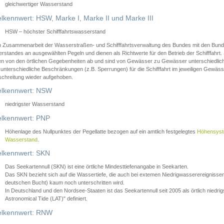
gleichwertiger Wasserstand
lkennwert: HSW, Marke I, Marke II und Marke III
HSW – höchster Schifffahrtswasserstand
in Zusammenarbeit der Wasserstraßen- und Schifffahrtsverwaltung des Bundes mit den Bund
standes an ausgewählten Pegeln und dienen als Richtwerte für den Betrieb der Schifffahrt. 
n von den örtlichen Gegebenheiten ab und sind von Gewässer zu Gewässer unterschiedlich
 unterschiedliche Beschränkungen (z.B. Sperrungen) für die Schifffahrt im jeweiligen Gewäss
schreitung wieder aufgehoben.
lkennwert: NSW
niedrigster Wasserstand
lkennwert: PNP
Höhenlage des Nullpunktes der Pegellatte bezogen auf ein amtlich festgelegtes
Höhensys
Wasserstand
.
lkennwert: SKN
Das Seekartennull (SKN) ist eine örtliche Mindesttiefenangabe in Seekarten.
Das SKN bezieht sich auf die Wassertiefe, die auch bei extemen Niedrigwasserereignissen
deutschen Bucht) kaum noch unterschritten wird.
In Deutschland und den Nordsee-Staaten ist das Seekartennull seit 2005 als örtlich nie
Astronomical Tide (LAT)" definiert.
lkennwert: RNW