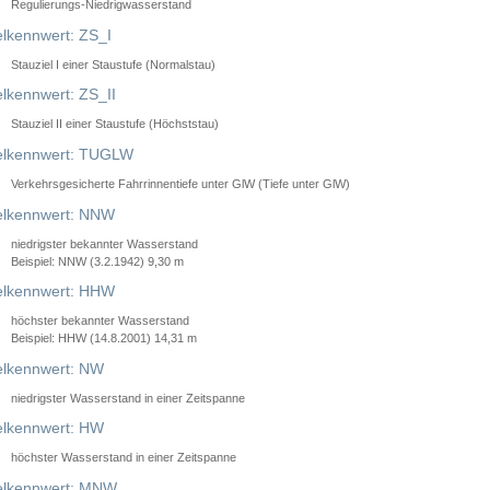
Regulierungs-Niedrigwasserstand
lkennwert: ZS_I
Stauziel I einer Staustufe (Normalstau)
lkennwert: ZS_II
Stauziel II einer Staustufe (Höchststau)
elkennwert: TUGLW
Verkehrsgesicherte Fahrrinnentiefe unter GlW (Tiefe unter GlW)
lkennwert: NNW
niedrigster bekannter Wasserstand
Beispiel: NNW (3.2.1942) 9,30 m
lkennwert: HHW
höchster bekannter Wasserstand
Beispiel: HHW (14.8.2001) 14,31 m
lkennwert: NW
niedrigster Wasserstand in einer Zeitspanne
lkennwert: HW
höchster Wasserstand in einer Zeitspanne
elkennwert: MNW