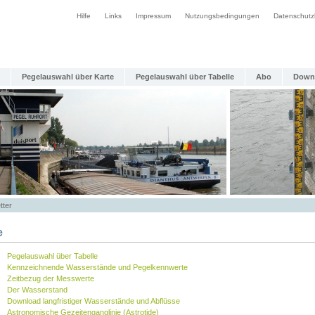
Hilfe
Links
Impressum
Nutzungsbedingungen
Datenschutz
Pegelauswahl über Karte
Pegelauswahl über Tabelle
Abo
Down
tter
e
Pegelauswahl über Tabelle
Kennzeichnende Wasserstände und Pegelkennwerte
Zeitbezug der Messwerte
Der Wasserstand
Download langfristiger Wasserstände und Abflüsse
Astronomische Gezeitenganglinie (Astrotide)