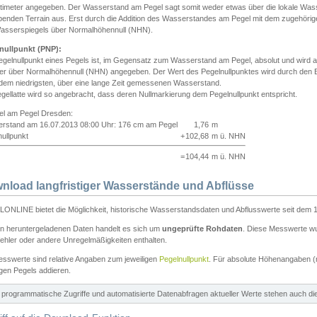
ntimeter angegeben. Der Wasserstand am Pegel sagt somit weder etwas über die lokale Wa
enden Terrain aus. Erst durch die Addition des Wasserstandes am Pegel mit dem zugehörig
asserspiegels über Normalhöhennull (NHN).
nullpunkt (PNP):
egelnullpunkt eines Pegels ist, im Gegensatz zum Wasserstand am Pegel, absolut und wir
ter über Normalhöhennull (NHN) angegeben. Der Wert des Pegelnullpunktes wird durch den Bet
 dem niedrigsten, über eine lange Zeit gemessenen Wasserstand.
gellatte wird so angebracht, dass deren Nullmarkierung dem Pegelnullpunkt entspricht.
iel am Pegel Dresden:
rstand am 16.07.2013 08:00 Uhr: 176 cm am Pegel
1,76
m
ullpunkt
+
102,68
m ü. NHN
=
104,44
m ü. NHN
nload langfristiger Wasserstände und Abflüsse
ONLINE bietet die Möglichkeit, historische Wasserstandsdaten und Abflusswerte seit dem 1
en heruntergeladenen Daten handelt es sich um
ungeprüfte Rohdaten
. Diese Messwerte wur
ehler oder andere Unregelmäßigkeiten enthalten.
esswerte sind relative Angaben zum jeweiligen
Pegelnullpunkt
. Für absolute Höhenangaben 
igen Pegels addieren.
ür programmatische Zugriffe und automatisierte Datenabfragen aktueller Werte stehen auch d