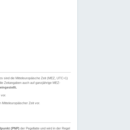
ies sind die Mitteleuropäische Zeit (MEZ, UTC+1)
ie Zeitangaben auch auf ganzjährige MEZ-
ingestellt.
 vor.
 Mitteleuropäischer Zeit vor.
lpunkt (PNP)
der Pegellatte und wird in der Regel