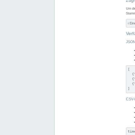
Zugr
Um di
Stamm
ℹ️ Ei
Verf
JSON
[

  {
  {
  {
]
CSV-
tim