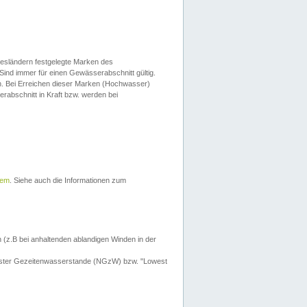
esländern festgelegte Marken des
Sind immer für einen Gewässerabschnitt gültig.
. Bei Erreichen dieser Marken (Hochwasser)
erabschnitt in Kraft bzw. werden bei
tem
. Siehe auch die Informationen zum
 (z.B bei anhaltenden ablandigen Winden in der
drigster Gezeitenwasserstande (NGzW) bzw. "Lowest