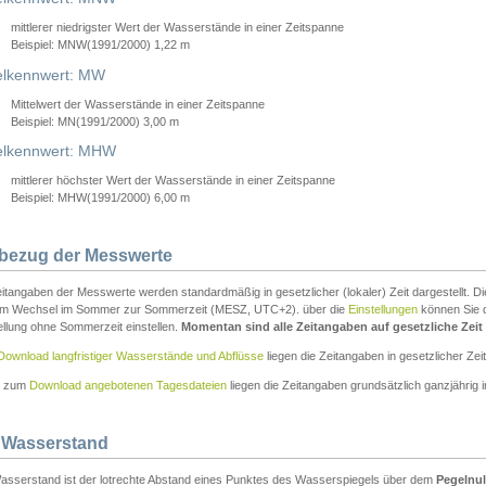
mittlerer niedrigster Wert der Wasserstände in einer Zeitspanne
Beispiel: MNW(1991/2000) 1,22 m
lkennwert: MW
Mittelwert der Wasserstände in einer Zeitspanne
Beispiel: MN(1991/2000) 3,00 m
elkennwert: MHW
mittlerer höchster Wert der Wasserstände in einer Zeitspanne
Beispiel: MHW(1991/2000) 6,00 m
tbezug der Messwerte
itangaben der Messwerte werden standardmäßig in gesetzlicher (lokaler) Zeit dargestellt. D
em Wechsel im Sommer zur Sommerzeit (MESZ, UTC+2). über die
Einstellungen
können Sie d
ellung ohne Sommerzeit einstellen.
Momentan sind alle Zeitangaben auf gesetzliche Zeit e
Download langfristiger Wasserstände und Abflüsse
liegen die Zeitangaben in gesetzlicher Zeit
n zum
Download angebotenen Tagesdateien
liegen die Zeitangaben grundsätzlich ganzjährig in
 Wasserstand
asserstand ist der lotrechte Abstand eines Punktes des Wasserspiegels über dem
Pegelnul