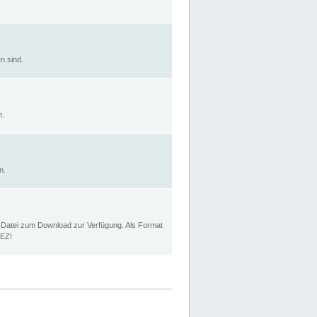
n sind.
n.
n.
p Datei zum Download zur Verfügung. Als Format
MEZ!