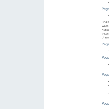
Pege
Sind 
Wasser
Hänge
treten
Unter
Pege
Pege
Pege
Pege