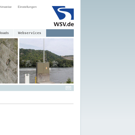
hinweise
Einstellungen
loads
Webservices