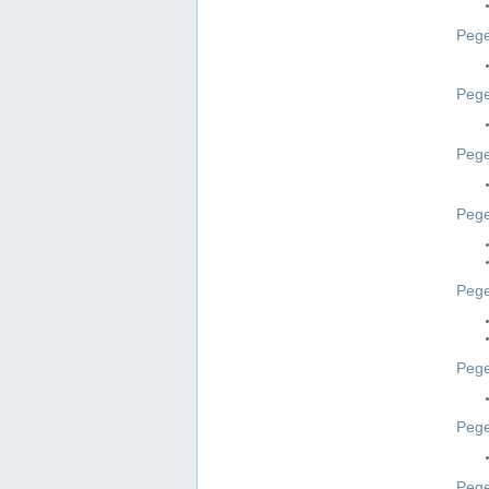
Pege
Pege
Peg
Pege
Pege
Pege
Pege
Peg