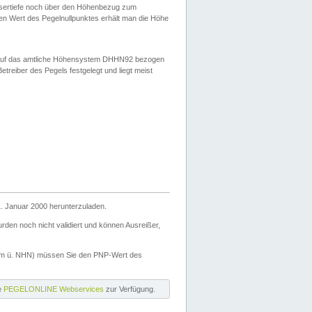
ssertiefe noch über den Höhenbezug zum
en Wert des Pegelnullpunktes erhält man die Höhe
d auf das amtliche Höhensystem DHHN92 bezogen
reiber des Pegels festgelegt und liegt meist
. Januar 2000 herunterzuladen.
den noch nicht validiert und können Ausreißer,
(m ü. NHN) müssen Sie den PNP-Wert des
ie
PEGELONLINE Webservices
zur Verfügung.