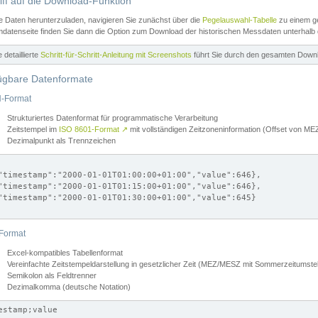
iff auf die Download-Funktion
e Daten herunterzuladen, navigieren Sie zunächst über die
Pegelauswahl-Tabelle
zu einem ge
datenseite finden Sie dann die Option zum Download der historischen Messdaten unterhalb
ne detaillierte
Schritt-für-Schritt-Anleitung mit Screenshots
führt Sie durch den gesamten Down
ügbare Datenformate
-Format
Strukturiertes Datenformat für programmatische Verarbeitung
Zeitstempel im
ISO 8601-Format
↗
mit vollständigen Zeitzoneninformation (Offset von 
Dezimalpunkt als Trennzeichen
"timestamp":"2000-01-01T01:00:00+01:00","value":646},

"timestamp":"2000-01-01T01:15:00+01:00","value":646},

"timestamp":"2000-01-01T01:30:00+01:00","value":645}

Format
Excel-kompatibles Tabellenformat
Vereinfachte Zeitstempeldarstellung in gesetzlicher Zeit (MEZ/MESZ mit Sommerzeitumstel
Semikolon als Feldtrenner
Dezimalkomma (deutsche Notation)
estamp;value
