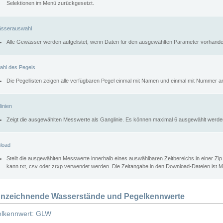
Selektionen im Menü zurückgesetzt.
sserauswahl
Alle Gewässer werden aufgelistet, wenn Daten für den ausgewählten Parameter vorhande
ahl des Pegels
Die Pegellisten zeigen alle verfügbaren Pegel einmal mit Namen und einmal mit Nummer a
inien
Zeigt die ausgewählten Messwerte als Ganglinie. Es können maximal 6 ausgewählt werde
load
Stellt die ausgewählten Messwerte innerhalb eines auswählbaren Zeitbereichs in einer Zi
kann txt, csv oder zrxp verwendet werden. Die Zeitangabe in den Download-Dateien ist 
nzeichnende Wasserstände und Pegelkennwerte
lkennwert: GLW