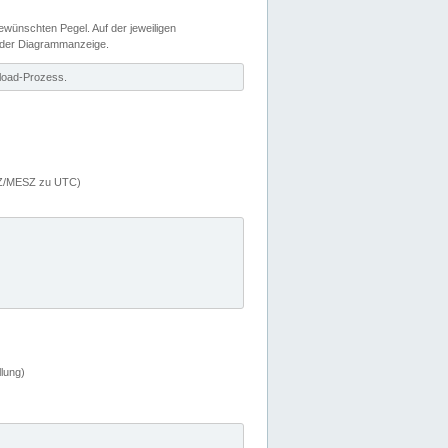
wünschten Pegel. Auf der jeweiligen
 der Diagrammanzeige.
load-Prozess.
MEZ/MESZ zu UTC)
lung)