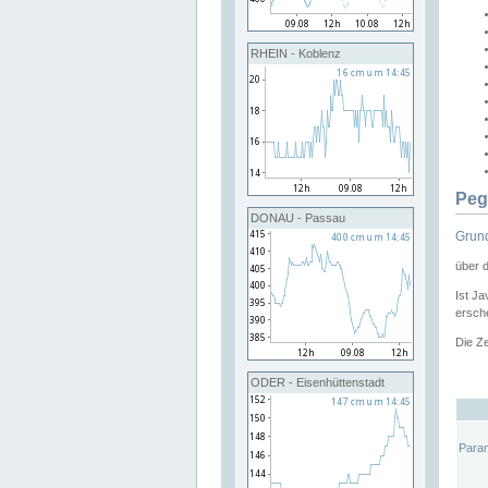
RHEIN - Koblenz
Peg
DONAU - Passau
Grund
über 
Ist Ja
ersche
Die Ze
ODER - Eisenhüttenstadt
Para