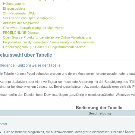
Höhensysteme
Einzugsgebiete
24h Regenradar DWD
Seezeichen von OpenSeaMap.org
Aktualität der Messwerte
Grenzwertüberschreitung der Messwerte
PEGELONLINE-Dienste
Open Source Projekt für die interaktive Online Visualisierung
Projektarbeit zur dynamischen Visualisierung von Messwerten
Generierung von QR-Codes für Pegelstammdatenseiten
elauswahl über Tabelle
legende Funktionsweise der Tabelle
die Tabelle können Pegel gefunden werden und deren Messwerte heruntergeladen oder visuali
vascript deaktiviert oder nicht verfügbar so muss jede Änderung mit der Bestätigung des "Filt
int nur bei deaktiviertem Javascript. Bei eingeschaltetem Javascript aktualisieren sich alle 
itstempel in den Dateien beim Download liegen ganzjährig in mitteleuropäischer Winterzeit vo
Bedienung der Tabelle:
Beschreibung
meter
Hier besteht die Möglichkeit, die auszuwertende Messgröße einzustellen. Bei einer Ände