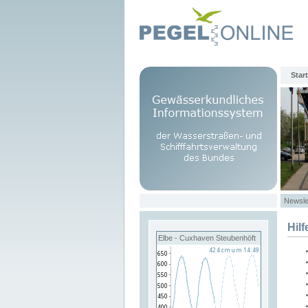
Start
Newsle
Hilf
Elbe - Cuxhaven Steubenhöft