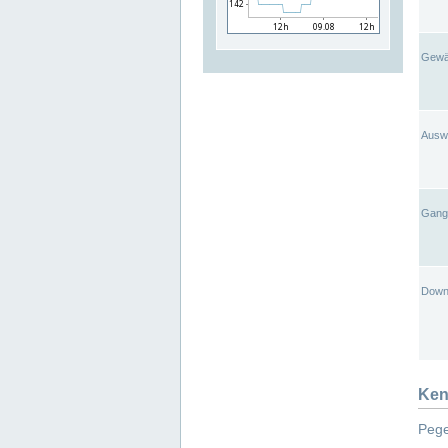
Gewä
Ausw
Gangl
Down
Ken
Pege