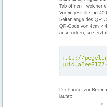
Tab öffnen", welcher 
Voreingestellt sind 4
Seitenlänge des QR-C
QR-Code von 4cm × 4c
ausdrucken, so setzt 
http://pegelo
uuid=a6ee8177
Die Formel zur Berech
lautet:
			(DPI × Druckkantenlänge in cm) ÷ 2,54 = Kantenlänge in Pixel
