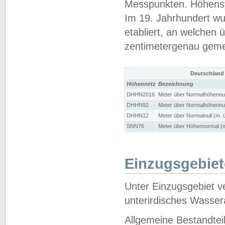
Messpunkten. Höhensy
Im 19. Jahrhundert wu
etabliert, an welchen 
zentimetergenau gem
Deutschland
Höhennetz
Bezeichnung
DHHN2016
Meter über Normalhöhennul
DHHN92
Meter über Normalhöhennul
DHHN12
Meter über Normalnull (m. 
SNN76
Meter über Höhennormal (m
Einzugsgebiet
Unter Einzugsgebiet v
unterirdisches Wasser
Allgemeine Bestandtei