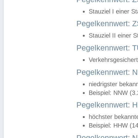
Stauziel I einer S
Pegelkennwert: Z
Stauziel II einer 
Pegelkennwert:
Verkehrsgesichert
Pegelkennwert:
niedrigster bekan
Beispiel: NNW (3
Pegelkennwert:
höchster bekannt
Beispiel: HHW (1
Pegelkennwert: 