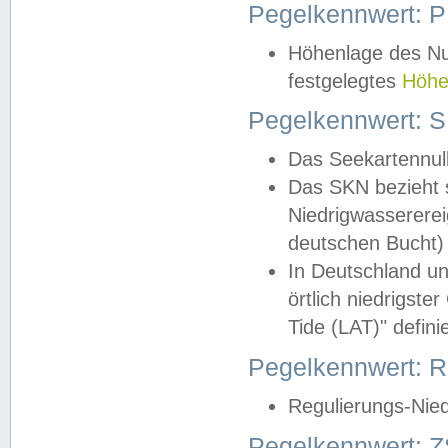
Pegelkennwert: 
Höhenlage des Nul
festgelegtes
Höhe
Pegelkennwert: 
Das Seekartennull
Das SKN bezieht s
Niedrigwassererei
deutschen Bucht) 
In Deutschland un
örtlich niedrigst
Tide (LAT)" definie
Pegelkennwert:
Regulierungs-Nie
Pegelkennwert: Z