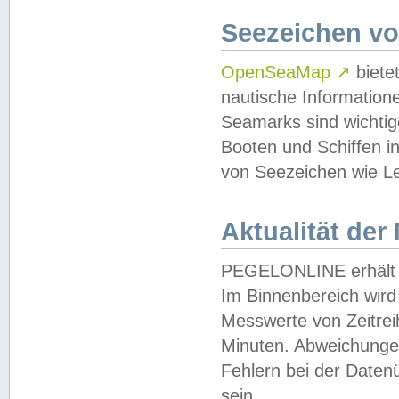
Seezeichen v
OpenSeaMap
↗
biete
nautische Information
Seamarks sind wichtig
Booten und Schiffen i
von Seezeichen wie Le
Aktualität der
PEGELONLINE erhält u
Im Binnenbereich wird 
Messwerte von Zeitreih
Minuten. Abweichungen
Fehlern bei der Daten
sein.