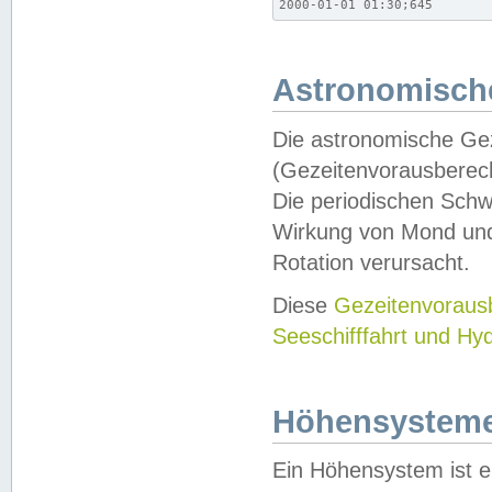
2000-01-01 01:30;645
Astronomische
Die astronomische Gez
(Gezeitenvorausberec
Die periodischen Schw
Wirkung von Mond und
Rotation verursacht.
Diese
Gezeitenvorau
Seeschifffahrt und Hy
Höhensystem
Ein Höhensystem ist e