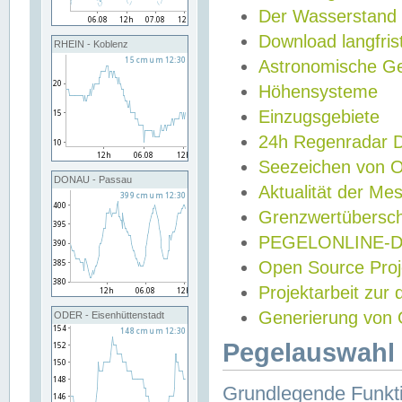
Der Wasserstand
Download langfris
RHEIN - Koblenz
Astronomische Gez
Höhensysteme
Einzugsgebiete
24h Regenradar
Seezeichen von 
DONAU - Passau
Aktualität der Me
Grenzwertübersch
PEGELONLINE-Di
Open Source Projek
Projektarbeit zur
Generierung von 
ODER - Eisenhüttenstadt
Pegelauswahl 
Grundlegende Funkti