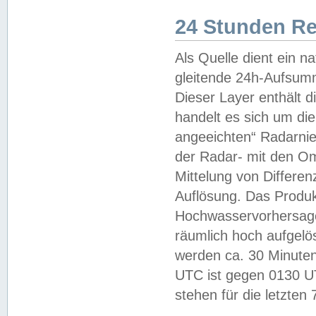
24 Stunden R
Als Quelle dient ein n
gleitende 24h-Aufsum
Dieser Layer enthält
handelt es sich um di
angeeichten“ Radarnie
der Radar- mit den O
Mittelung von Differe
Auflösung. Das Produk
Hochwasservorhersagez
räumlich hoch aufgelö
werden ca. 30 Minuten
UTC ist gegen 0130 UTC
stehen für die letzten