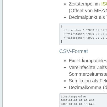
Zeitstempel im
IS
(Offset von MEZ
Dezimalpunkt als
[

  {"timestamp":"2000-01-01T0
  {"timestamp":"2000-01-01T0
  {"timestamp":"2000-01-01T0
]
CSV-Format
Excel-kompatibles
Vereinfachte Zeit
Sommerzeitumstel
Semikolon als Fel
Dezimalkomma (de
timestamp;value

2000-01-01 01:00;646

2000-01-01 01:15;646
