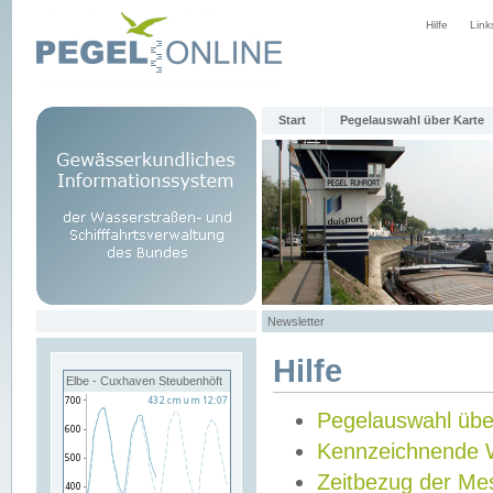
Hilfe
Link
Start
Pegelauswahl über Karte
Newsletter
Hilfe
Elbe - Cuxhaven Steubenhöft
Pegelauswahl übe
Kennzeichnende 
Zeitbezug der Me