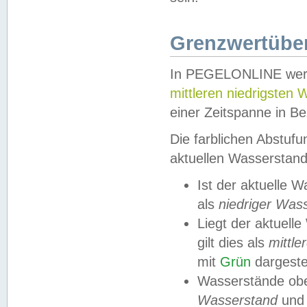
Grenzwertüber
In PEGELONLINE werde
mittleren niedrigsten
einer Zeitspanne in Be
Die farblichen Abstuf
aktuellen Wasserstand
Ist der aktuelle 
als
niedriger Was
Liegt der aktue
gilt dies als
mittle
mit
Grün
dargestel
Wasserstände obe
Wasserstand
und