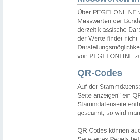
Über PEGELONLINE wer
Messwerten der Bundes
derzeit klassische Da
der Werte findet nicht 
Darstellungsmöglichkei
von PEGELONLINE zu 
QR-Codes
Auf der Stammdatensei
Seite anzeigen" ein Q
Stammdatenseite enthä
gescannt, so wird man
QR-Codes können auc
Seite eines Pegels be