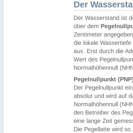
Der Wasserst
Der Wasserstand ist d
über dem
Pegelnullp
Zentimeter angegeben
die lokale Wassertie
aus. Erst durch die A
Wert des Pegelnullpun
Normalhöhennull (NHN
Pegelnullpunkt (PNP)
Der Pegelnullpunkt ei
absolut und wird auf
Normalhöhennull (NHN
den Betreiber des Pege
eine lange Zeit geme
Die Pegellatte wird s