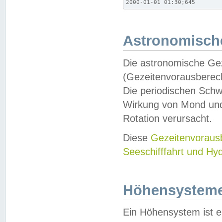
2000-01-01 01:30;645
Astronomische
Die astronomische Gez
(Gezeitenvorausberec
Die periodischen Schw
Wirkung von Mond und
Rotation verursacht.
Diese
Gezeitenvorau
Seeschifffahrt und Hy
Höhensystem
Ein Höhensystem ist e