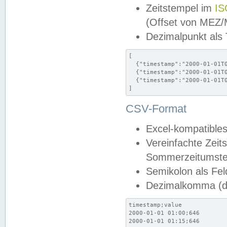
Zeitstempel im
IS
(Offset von MEZ
Dezimalpunkt als
[

  {"timestamp":"2000-01-01T0
  {"timestamp":"2000-01-01T0
  {"timestamp":"2000-01-01T0
]
CSV-Format
Excel-kompatibles
Vereinfachte Zeit
Sommerzeitumstel
Semikolon als Fel
Dezimalkomma (de
timestamp;value

2000-01-01 01:00;646

2000-01-01 01:15;646
