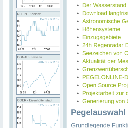
Der Wasserstand
Download langfris
RHEIN - Koblenz
Astronomische Gez
Höhensysteme
Einzugsgebiete
24h Regenradar
Seezeichen von 
DONAU - Passau
Aktualität der Me
Grenzwertübersch
PEGELONLINE-Di
Open Source Projek
Projektarbeit zur
Generierung von 
ODER - Eisenhüttenstadt
Pegelauswahl 
Grundlegende Funkti