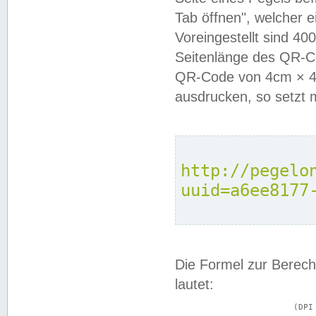
Tab öffnen", welcher 
Voreingestellt sind 4
Seitenlänge des QR-C
QR-Code von 4cm × 4c
ausdrucken, so setzt 
http://pegelo
uuid=a6ee8177
Die Formel zur Berech
lautet:
			(DPI × Druckkantenlänge in cm) ÷ 2,54 = Kantenlänge in Pixel
