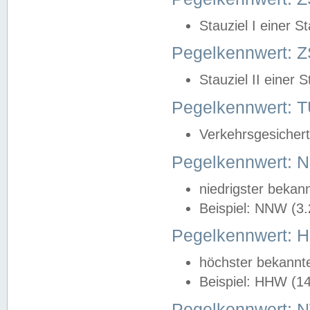
Stauziel I einer S
Pegelkennwert: Z
Stauziel II einer 
Pegelkennwert:
Verkehrsgesichert
Pegelkennwert:
niedrigster bekan
Beispiel: NNW (3
Pegelkennwert:
höchster bekannt
Beispiel: HHW (1
Pegelkennwert: 