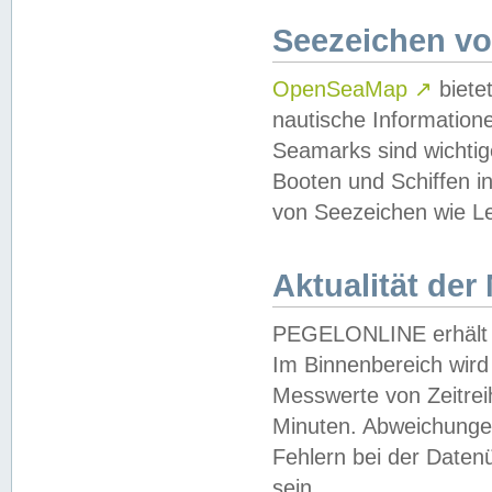
Seezeichen v
OpenSeaMap
↗
biete
nautische Information
Seamarks sind wichtig
Booten und Schiffen i
von Seezeichen wie Le
Aktualität der
PEGELONLINE erhält u
Im Binnenbereich wird 
Messwerte von Zeitreih
Minuten. Abweichungen
Fehlern bei der Daten
sein.