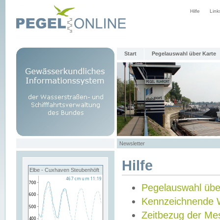
Hilfe
Link
Start
Pegelauswahl über Karte
Newsletter
Hilfe
Elbe - Cuxhaven Steubenhöft
Pegelauswahl übe
Kennzeichnende 
Zeitbezug der Me