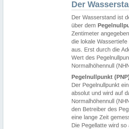
Der Wasserst
Der Wasserstand ist d
über dem
Pegelnullp
Zentimeter angegeben
die lokale Wassertie
aus. Erst durch die A
Wert des Pegelnullpun
Normalhöhennull (NHN
Pegelnullpunkt (PNP)
Der Pegelnullpunkt ei
absolut und wird auf
Normalhöhennull (NHN
den Betreiber des Pege
eine lange Zeit geme
Die Pegellatte wird s