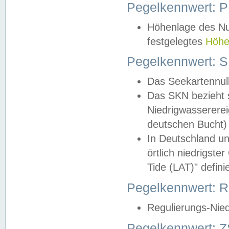
Pegelkennwert: 
Höhenlage des Nul
festgelegtes
Höhe
Pegelkennwert: 
Das Seekartennull
Das SKN bezieht s
Niedrigwassererei
deutschen Bucht) 
In Deutschland un
örtlich niedrigst
Tide (LAT)" definie
Pegelkennwert:
Regulierungs-Nie
Pegelkennwert: Z