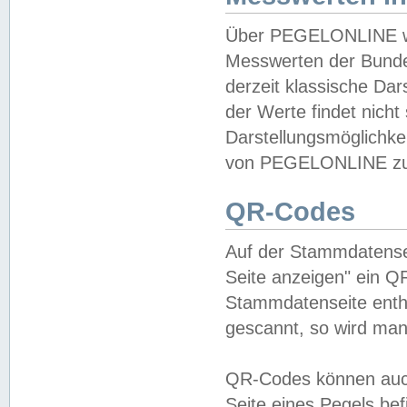
Über PEGELONLINE wer
Messwerten der Bundes
derzeit klassische Da
der Werte findet nicht 
Darstellungsmöglichkei
von PEGELONLINE zu 
QR-Codes
Auf der Stammdatensei
Seite anzeigen" ein Q
Stammdatenseite enthä
gescannt, so wird man
QR-Codes können auc
Seite eines Pegels be