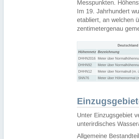
Messpunkten. Höhensy
Im 19. Jahrhundert wu
etabliert, an welchen 
zentimetergenau gem
Deutschland
Höhennetz
Bezeichnung
DHHN2016
Meter über Normalhöhennul
DHHN92
Meter über Normalhöhennul
DHHN12
Meter über Normalnull (m. 
SNN76
Meter über Höhennormal (m
Einzugsgebiet
Unter Einzugsgebiet v
unterirdisches Wasser
Allgemeine Bestandtei