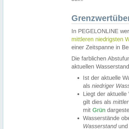
Grenzwertüber
In PEGELONLINE werde
mittleren niedrigsten
einer Zeitspanne in Be
Die farblichen Abstuf
aktuellen Wasserstand
Ist der aktuelle 
als
niedriger Was
Liegt der aktue
gilt dies als
mittle
mit
Grün
dargestel
Wasserstände obe
Wasserstand
und