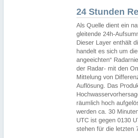
24 Stunden R
Als Quelle dient ein n
gleitende 24h-Aufsum
Dieser Layer enthält
handelt es sich um di
angeeichten“ Radarnie
der Radar- mit den O
Mittelung von Differe
Auflösung. Das Produk
Hochwasservorhersagez
räumlich hoch aufgelö
werden ca. 30 Minuten
UTC ist gegen 0130 UTC
stehen für die letzten