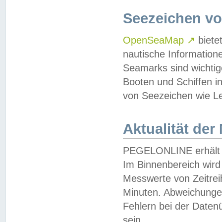
Seezeichen v
OpenSeaMap
↗
biete
nautische Information
Seamarks sind wichtig
Booten und Schiffen i
von Seezeichen wie Le
Aktualität der
PEGELONLINE erhält u
Im Binnenbereich wird 
Messwerte von Zeitreih
Minuten. Abweichungen
Fehlern bei der Daten
sein.