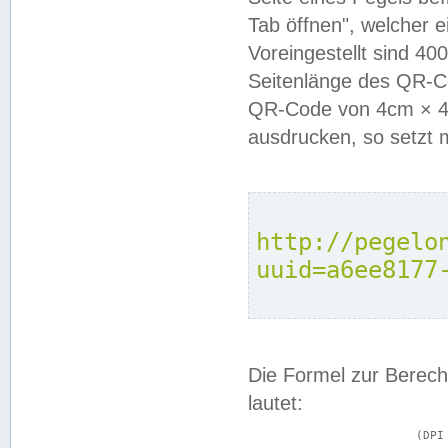
Tab öffnen", welcher 
Voreingestellt sind 4
Seitenlänge des QR-C
QR-Code von 4cm × 4c
ausdrucken, so setzt 
http://pegelo
uuid=a6ee8177
Die Formel zur Berech
lautet:
			(DPI × Druckkantenlänge in cm) ÷ 2,54 = Kantenlänge in Pixel
