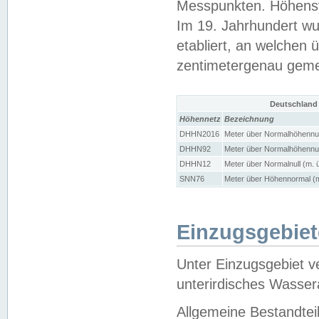
Messpunkten. Höhensy
Im 19. Jahrhundert wu
etabliert, an welchen 
zentimetergenau gem
Deutschland
Höhennetz
Bezeichnung
DHHN2016
Meter über Normalhöhennul
DHHN92
Meter über Normalhöhennul
DHHN12
Meter über Normalnull (m. 
SNN76
Meter über Höhennormal (m
Einzugsgebiet
Unter Einzugsgebiet v
unterirdisches Wasser
Allgemeine Bestandtei