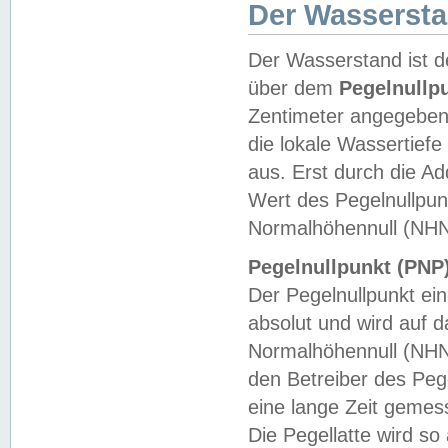
Der Wasserst
Der Wasserstand ist d
über dem
Pegelnullp
Zentimeter angegeben
die lokale Wassertie
aus. Erst durch die A
Wert des Pegelnullpun
Normalhöhennull (NHN
Pegelnullpunkt (PNP)
Der Pegelnullpunkt ei
absolut und wird auf
Normalhöhennull (NHN
den Betreiber des Pege
eine lange Zeit geme
Die Pegellatte wird s