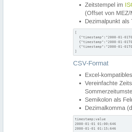
Zeitstempel im
IS
(Offset von MEZ
Dezimalpunkt als
[

  {"timestamp":"2000-01-01T0
  {"timestamp":"2000-01-01T0
  {"timestamp":"2000-01-01T0
]
CSV-Format
Excel-kompatibles
Vereinfachte Zeit
Sommerzeitumstel
Semikolon als Fel
Dezimalkomma (de
timestamp;value

2000-01-01 01:00;646

2000-01-01 01:15;646
