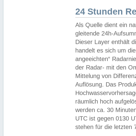
24 Stunden R
Als Quelle dient ein n
gleitende 24h-Aufsum
Dieser Layer enthält
handelt es sich um di
angeeichten“ Radarnie
der Radar- mit den O
Mittelung von Differe
Auflösung. Das Produk
Hochwasservorhersagez
räumlich hoch aufgelö
werden ca. 30 Minuten
UTC ist gegen 0130 UTC
stehen für die letzten