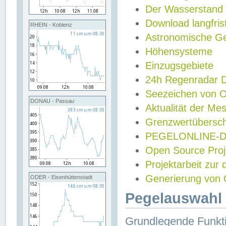
Der Wasserstand
Download langfris
RHEIN - Koblenz
Astronomische Gez
Höhensysteme
Einzugsgebiete
24h Regenradar
Seezeichen von 
DONAU - Passau
Aktualität der Me
Grenzwertübersch
PEGELONLINE-Di
Open Source Projek
Projektarbeit zur
Generierung von 
ODER - Eisenhüttenstadt
Pegelauswahl 
Grundlegende Funkti