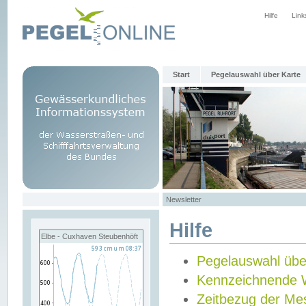
Hilfe
Link
Start
Pegelauswahl über Karte
Newsletter
Hilfe
Elbe - Cuxhaven Steubenhöft
Pegelauswahl übe
Kennzeichnende 
Zeitbezug der Me