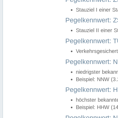
Stauziel I einer S
Pegelkennwert: Z
Stauziel II einer 
Pegelkennwert:
Verkehrsgesichert
Pegelkennwert:
niedrigster bekan
Beispiel: NNW (3
Pegelkennwert:
höchster bekannt
Beispiel: HHW (1
Pegelkennwert: 