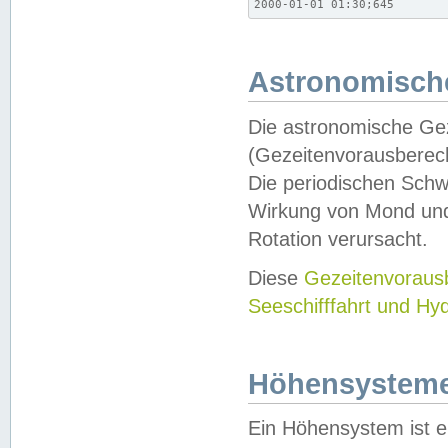
2000-01-01 01:30;645
Astronomische
Die astronomische Gez
(Gezeitenvorausberec
Die periodischen Schw
Wirkung von Mond und
Rotation verursacht.
Diese
Gezeitenvorau
Seeschifffahrt und Hy
Höhensystem
Ein Höhensystem ist e