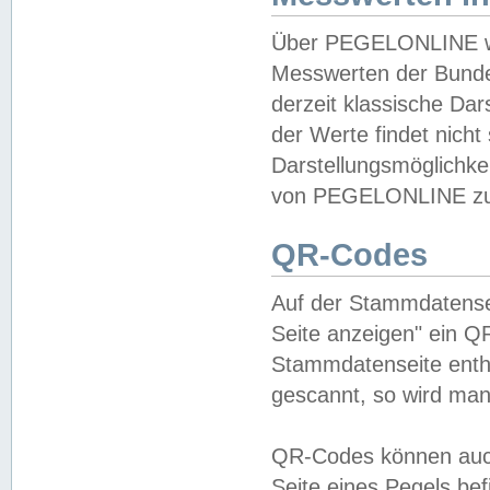
Über PEGELONLINE wer
Messwerten der Bundes
derzeit klassische Da
der Werte findet nicht 
Darstellungsmöglichkei
von PEGELONLINE zu 
QR-Codes
Auf der Stammdatensei
Seite anzeigen" ein Q
Stammdatenseite enthä
gescannt, so wird man
QR-Codes können auc
Seite eines Pegels be