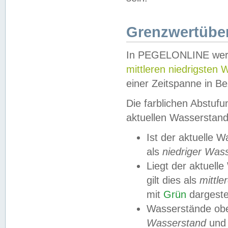
Grenzwertüber
In PEGELONLINE werde
mittleren niedrigsten
einer Zeitspanne in Be
Die farblichen Abstuf
aktuellen Wasserstand
Ist der aktuelle 
als
niedriger Was
Liegt der aktue
gilt dies als
mittle
mit
Grün
dargestel
Wasserstände obe
Wasserstand
und