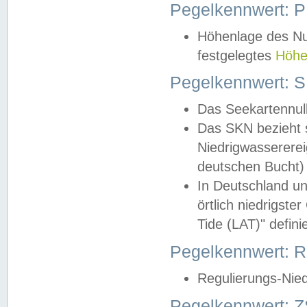
Pegelkennwert: 
Höhenlage des Nul
festgelegtes
Höhe
Pegelkennwert: 
Das Seekartennull
Das SKN bezieht s
Niedrigwassererei
deutschen Bucht) 
In Deutschland un
örtlich niedrigst
Tide (LAT)" definie
Pegelkennwert:
Regulierungs-Nie
Pegelkennwert: Z