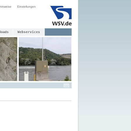
hinweise
Einstellungen
loads
Webservices