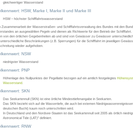
gleichwertiger Wasserstand
lkennwert: HSW, Marke I, Marke II und Marke III
HSW – höchster Schifffahrtswasserstand
in Zusammenarbeit der Wasserstraßen- und Schifffahrtsverwaltung des Bundes mit den Bund
standes an ausgewählten Pegeln und dienen als Richtwerte für den Betrieb der Schifffahrt. 
n von den örtlichen Gegebenheiten ab und sind von Gewässer zu Gewässer unterschiedlich
 unterschiedliche Beschränkungen (z.B. Sperrungen) für die Schifffahrt im jeweiligen Gewäss
schreitung wieder aufgehoben.
lkennwert: NSW
niedrigster Wasserstand
lkennwert: PNP
Höhenlage des Nullpunktes der Pegellatte bezogen auf ein amtlich festgelegtes
Höhensys
Wasserstand
.
lkennwert: SKN
Das Seekartennull (SKN) ist eine örtliche Mindesttiefenangabe in Seekarten.
Das SKN bezieht sich auf die Wassertiefe, die auch bei extemen Niedrigwasserereignissen
deutschen Bucht) kaum noch unterschritten wird.
In Deutschland und den Nordsee-Staaten ist das Seekartennull seit 2005 als örtlich nie
Astronomical Tide (LAT)" definiert.
lkennwert: RNW