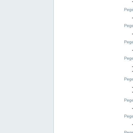
Pege
Pege
Peg
Pege
Pege
Pege
Pege
Peg