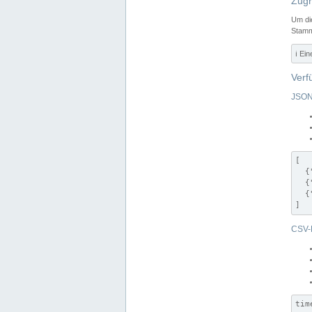
Zugr
Um di
Stamm
ℹ️ Ei
Verf
JSON
[

  {
  {
  {
]
CSV-
tim