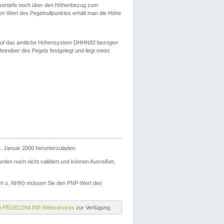
ssertiefe noch über den Höhenbezug zum
en Wert des Pegelnullpunktes erhält man die Höhe
d auf das amtliche Höhensystem DHHN92 bezogen
reiber des Pegels festgelegt und liegt meist
. Januar 2000 herunterzuladen.
den noch nicht validiert und können Ausreißer,
(m ü. NHN) müssen Sie den PNP-Wert des
ie
PEGELONLINE Webservices
zur Verfügung.