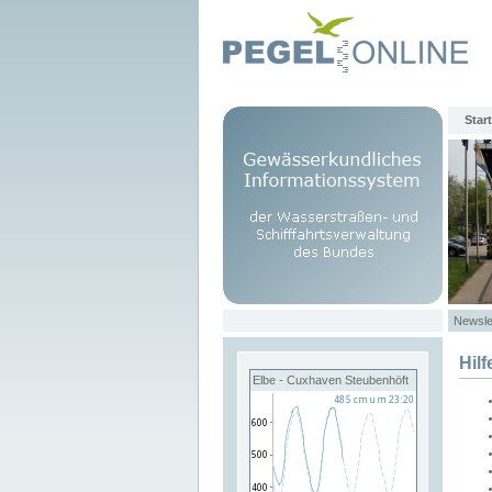
Start
Newsle
Hilf
Elbe - Cuxhaven Steubenhöft