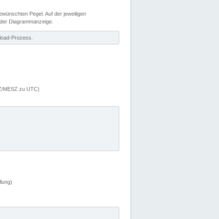
wünschten Pegel. Auf der jeweiligen
 der Diagrammanzeige.
load-Prozess.
MEZ/MESZ zu UTC)
lung)