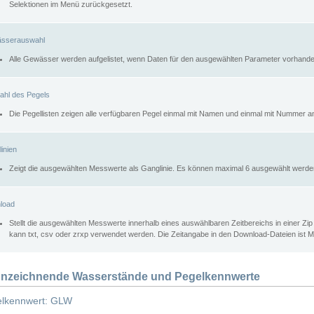
Selektionen im Menü zurückgesetzt.
sserauswahl
Alle Gewässer werden aufgelistet, wenn Daten für den ausgewählten Parameter vorhande
ahl des Pegels
Die Pegellisten zeigen alle verfügbaren Pegel einmal mit Namen und einmal mit Nummer a
inien
Zeigt die ausgewählten Messwerte als Ganglinie. Es können maximal 6 ausgewählt werde
load
Stellt die ausgewählten Messwerte innerhalb eines auswählbaren Zeitbereichs in einer Zi
kann txt, csv oder zrxp verwendet werden. Die Zeitangabe in den Download-Dateien ist 
nzeichnende Wasserstände und Pegelkennwerte
lkennwert: GLW