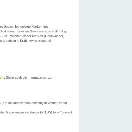
esländern festgelegte Marken des
Sind immer für einen Gewässerabschnitt gültig.
. Bei Erreichen dieser Marken (Hochwasser)
erabschnitt in Kraft bzw. werden bei
tem
. Siehe auch die Informationen zum
 (z.B bei anhaltenden ablandigen Winden in der
drigster Gezeitenwasserstande (NGzW) bzw. "Lowest