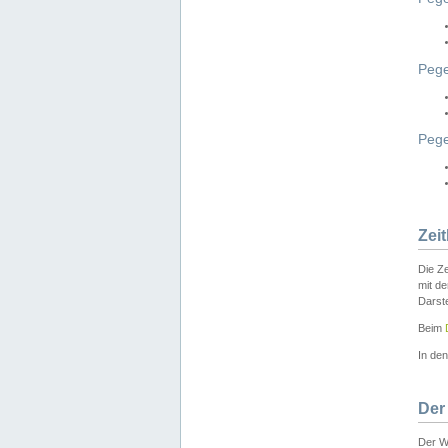
Pege
Peg
Zei
Die Ze
mit d
Darst
Beim
In de
Der
Der W