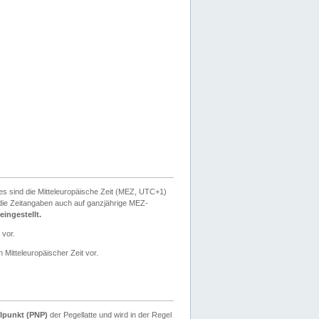
ies sind die Mitteleuropäische Zeit (MEZ, UTC+1)
ie Zeitangaben auch auf ganzjährige MEZ-
ingestellt.
 vor.
 Mitteleuropäischer Zeit vor.
lpunkt (PNP)
der Pegellatte und wird in der Regel