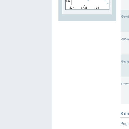
Gewä
Ausw
Gangl
Down
Ken
Pege