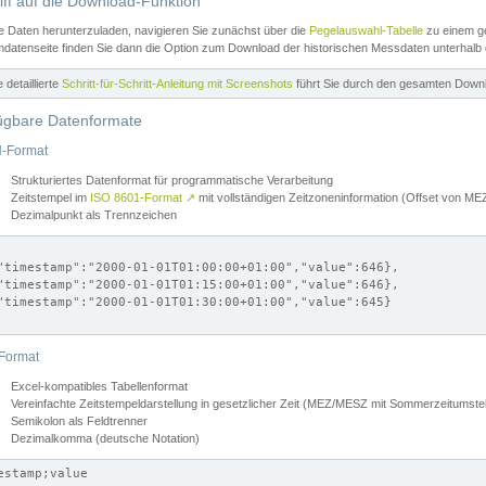
iff auf die Download-Funktion
e Daten herunterzuladen, navigieren Sie zunächst über die
Pegelauswahl-Tabelle
zu einem ge
datenseite finden Sie dann die Option zum Download der historischen Messdaten unterhalb
ne detaillierte
Schritt-für-Schritt-Anleitung mit Screenshots
führt Sie durch den gesamten Down
ügbare Datenformate
-Format
Strukturiertes Datenformat für programmatische Verarbeitung
Zeitstempel im
ISO 8601-Format
↗
mit vollständigen Zeitzoneninformation (Offset von 
Dezimalpunkt als Trennzeichen
"timestamp":"2000-01-01T01:00:00+01:00","value":646},

"timestamp":"2000-01-01T01:15:00+01:00","value":646},

"timestamp":"2000-01-01T01:30:00+01:00","value":645}

Format
Excel-kompatibles Tabellenformat
Vereinfachte Zeitstempeldarstellung in gesetzlicher Zeit (MEZ/MESZ mit Sommerzeitumstel
Semikolon als Feldtrenner
Dezimalkomma (deutsche Notation)
estamp;value
