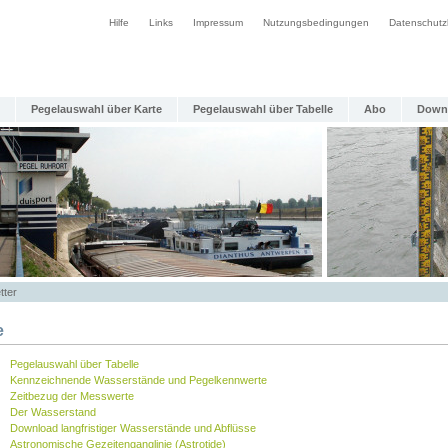
Hilfe
Links
Impressum
Nutzungsbedingungen
Datenschutz
Pegelauswahl über Karte
Pegelauswahl über Tabelle
Abo
Down
tter
e
Pegelauswahl über Tabelle
Kennzeichnende Wasserstände und Pegelkennwerte
Zeitbezug der Messwerte
Der Wasserstand
Download langfristiger Wasserstände und Abflüsse
Astronomische Gezeitenganglinie (Astrotide)