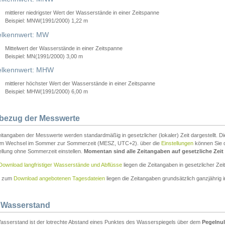
mittlerer niedrigster Wert der Wasserstände in einer Zeitspanne
Beispiel: MNW(1991/2000) 1,22 m
lkennwert: MW
Mittelwert der Wasserstände in einer Zeitspanne
Beispiel: MN(1991/2000) 3,00 m
elkennwert: MHW
mittlerer höchster Wert der Wasserstände in einer Zeitspanne
Beispiel: MHW(1991/2000) 6,00 m
tbezug der Messwerte
itangaben der Messwerte werden standardmäßig in gesetzlicher (lokaler) Zeit dargestellt. D
em Wechsel im Sommer zur Sommerzeit (MESZ, UTC+2). über die
Einstellungen
können Sie d
ellung ohne Sommerzeit einstellen.
Momentan sind alle Zeitangaben auf gesetzliche Zeit e
Download langfristiger Wasserstände und Abflüsse
liegen die Zeitangaben in gesetzlicher Zeit
n zum
Download angebotenen Tagesdateien
liegen die Zeitangaben grundsätzlich ganzjährig in
 Wasserstand
asserstand ist der lotrechte Abstand eines Punktes des Wasserspiegels über dem
Pegelnul