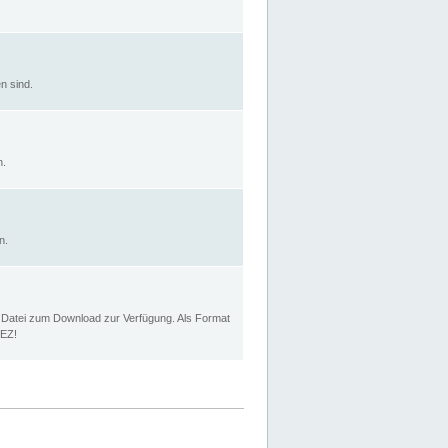
n sind.
n.
n.
p Datei zum Download zur Verfügung. Als Format
MEZ!