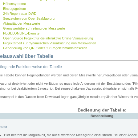
Höhensysteme
Einzugsgebiete
24h Regenradar DWD
Seezeichen von OpenSeaMap.org
Aktualität der Messwerte
Grenzwertüberschreitung der Messwerte
PEGELONLINE-Dienste
Open Source Projekt für die interaktive Online Visualisierung
Projektarbeit zur dynamischen Visualisierung von Messwerten
Generierung von QR-Codes für Pegelstammdatenseiten
elauswahl über Tabelle
legende Funktionsweise der Tabelle
die Tabelle können Pegel gefunden werden und deren Messwerte heruntergeladen oder visuali
vascript deaktiviert oder nicht verfügbar so muss jede Änderung mit der Bestätigung des "Filt
int nur bei deaktiviertem Javascript. Bei eingeschaltetem Javascript aktualisieren sich alle 
itstempel in den Dateien beim Download liegen ganzjährig in mitteleuropäischer Winterzeit vo
Bedienung der Tabelle:
Beschreibung
meter
Hier besteht die Möglichkeit, die auszuwertende Messgröße einzustellen. Bei einer Ände