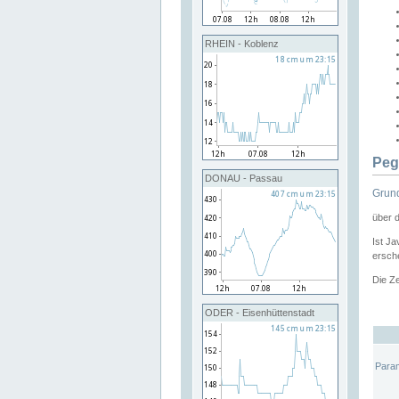
RHEIN - Koblenz
Peg
DONAU - Passau
Grund
über 
Ist Ja
ersche
Die Ze
ODER - Eisenhüttenstadt
Para