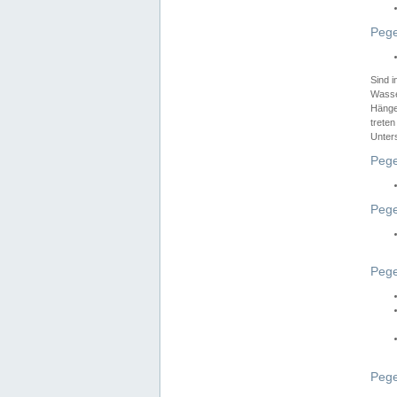
Pege
Sind 
Wasser
Hänge
treten
Unter
Pege
Pege
Pege
Pege