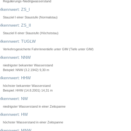
Regulierungs-Niedrigwasserstand
lkennwert: ZS_I
Stauziel I einer Staustufe (Normalstau)
lkennwert: ZS_II
Stauziel II einer Staustufe (Höchststau)
elkennwert: TUGLW
Verkehrsgesicherte Fahrrinnentiefe unter GlW (Tiefe unter GlW)
lkennwert: NNW
niedrigster bekannter Wasserstand
Beispiel: NNW (3.2.1942) 9,30 m
lkennwert: HHW
höchster bekannter Wasserstand
Beispiel: HHW (14.8.2001) 14,31 m
lkennwert: NW
niedrigster Wasserstand in einer Zeitspanne
lkennwert: HW
höchster Wasserstand in einer Zeitspanne
elkennwert: MNW