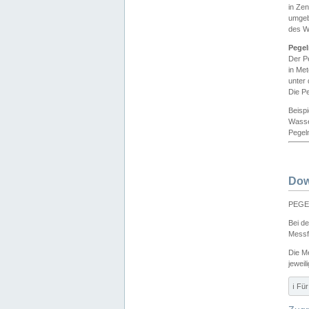
in Ze
umgeb
des W
Pegel
Der P
in Me
unter
Die Pe
Beisp
Wasse
Pegeln
Dow
PEGEL
Bei d
Messf
Die M
jeweil
ℹ️ F