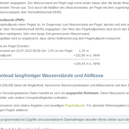
ntimeter angegeben. Der Wasserstand am Pegel sagt somit weder etwas über die lokale Wa
enden Terrain aus. Erst durch die Addition des Wasserstandes am Pegel mit dem zugehörig
asserspiegels über Normalhöhennull (NHN).
nullpunkt (PNP):
egelnullpunkt eines Pegels ist, im Gegensatz zum Wasserstand am Pegel, absolut und wir
ter über Normalhöhennull (NHN) angegeben. Der Wert des Pegelnullpunktes wird durch den Bet
 dem niedrigsten, über eine lange Zeit gemessenen Wasserstand.
gellatte wird so angebracht, dass deren Nullmarkierung dem Pegelnullpunkt entspricht.
iel am Pegel Dresden:
rstand am 16.07.2013 08:00 Uhr: 176 cm am Pegel
1,76
m
ullpunkt
+
102,68
m ü. NHN
=
104,44
m ü. NHN
nload langfristiger Wasserstände und Abflüsse
ONLINE bietet die Möglichkeit, historische Wasserstandsdaten und Abflusswerte seit dem 1
en heruntergeladenen Daten handelt es sich um
ungeprüfte Rohdaten
. Diese Messwerte wur
ehler oder andere Unregelmäßigkeiten enthalten.
esswerte sind relative Angaben zum jeweiligen
Pegelnullpunkt
. Für absolute Höhenangaben 
igen Pegels addieren.
ür programmatische Zugriffe und automatisierte Datenabfragen aktueller Werte stehen auch d