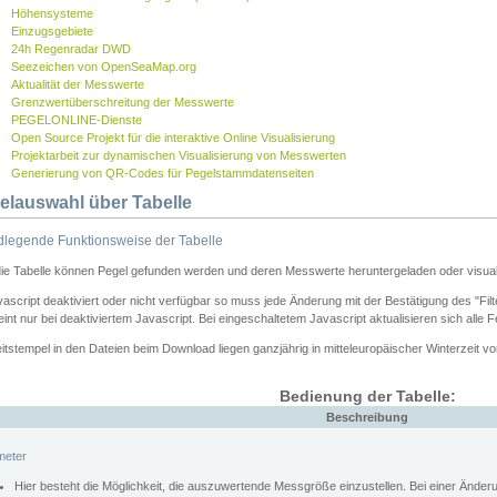
Höhensysteme
Einzugsgebiete
24h Regenradar DWD
Seezeichen von OpenSeaMap.org
Aktualität der Messwerte
Grenzwertüberschreitung der Messwerte
PEGELONLINE-Dienste
Open Source Projekt für die interaktive Online Visualisierung
Projektarbeit zur dynamischen Visualisierung von Messwerten
Generierung von QR-Codes für Pegelstammdatenseiten
elauswahl über Tabelle
legende Funktionsweise der Tabelle
die Tabelle können Pegel gefunden werden und deren Messwerte heruntergeladen oder visuali
vascript deaktiviert oder nicht verfügbar so muss jede Änderung mit der Bestätigung des "Filt
int nur bei deaktiviertem Javascript. Bei eingeschaltetem Javascript aktualisieren sich alle 
itstempel in den Dateien beim Download liegen ganzjährig in mitteleuropäischer Winterzeit vo
Bedienung der Tabelle:
Beschreibung
meter
Hier besteht die Möglichkeit, die auszuwertende Messgröße einzustellen. Bei einer Ände