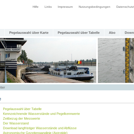
Hilfe
Links
Impressum
Nutzungsbedingungen
Datenschutz
Pegelauswahl über Karte
Pegelauswahl über Tabelle
Abo
Down
tter
e
Pegelauswahl über Tabelle
Kennzeichnende Wasserstände und Pegelkennwerte
Zeitbezug der Messwerte
Der Wasserstand
Download langfristiger Wasserstände und Abflüsse
Astronomische Gezeitenganglinie (Astrotide)