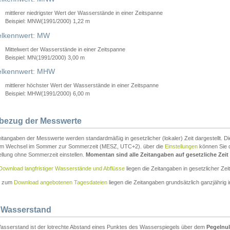
mittlerer niedrigster Wert der Wasserstände in einer Zeitspanne
Beispiel: MNW(1991/2000) 1,22 m
lkennwert: MW
Mittelwert der Wasserstände in einer Zeitspanne
Beispiel: MN(1991/2000) 3,00 m
elkennwert: MHW
mittlerer höchster Wert der Wasserstände in einer Zeitspanne
Beispiel: MHW(1991/2000) 6,00 m
tbezug der Messwerte
itangaben der Messwerte werden standardmäßig in gesetzlicher (lokaler) Zeit dargestellt. D
em Wechsel im Sommer zur Sommerzeit (MESZ, UTC+2). über die
Einstellungen
können Sie d
ellung ohne Sommerzeit einstellen.
Momentan sind alle Zeitangaben auf gesetzliche Zeit e
Download langfristiger Wasserstände und Abflüsse
liegen die Zeitangaben in gesetzlicher Zeit
n zum
Download angebotenen Tagesdateien
liegen die Zeitangaben grundsätzlich ganzjährig in
 Wasserstand
asserstand ist der lotrechte Abstand eines Punktes des Wasserspiegels über dem
Pegelnul