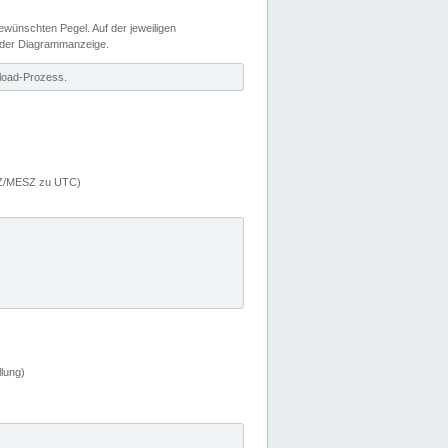
wünschten Pegel. Auf der jeweiligen
 der Diagrammanzeige.
load-Prozess.
MEZ/MESZ zu UTC)
lung)