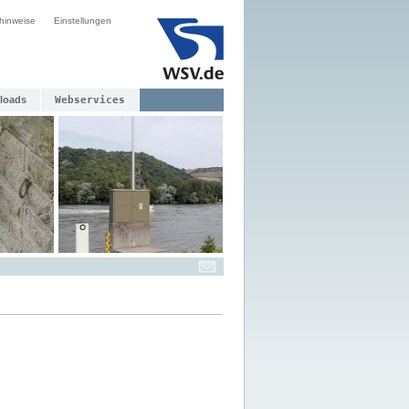
hinweise
Einstellungen
loads
Webservices