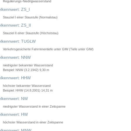
Regulierungs-Niedrigwasserstand
lkennwert: ZS_I
Stauziel I einer Staustufe (Normalstau)
lkennwert: ZS_II
Stauziel II einer Staustufe (Höchststau)
elkennwert: TUGLW
Verkehrsgesicherte Fahrrinnentiefe unter GlW (Tiefe unter GlW)
lkennwert: NNW
niedrigster bekannter Wasserstand
Beispiel: NNW (3.2.1942) 9,30 m
lkennwert: HHW
höchster bekannter Wasserstand
Beispiel: HHW (14.8.2001) 14,31 m
lkennwert: NW
niedrigster Wasserstand in einer Zeitspanne
lkennwert: HW
höchster Wasserstand in einer Zeitspanne
elkennwert: MNW