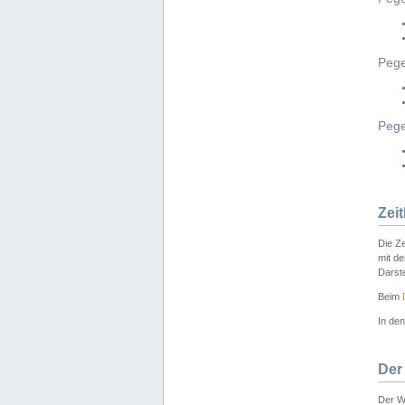
Pege
Peg
Zei
Die Ze
mit d
Darst
Beim
In de
Der
Der W