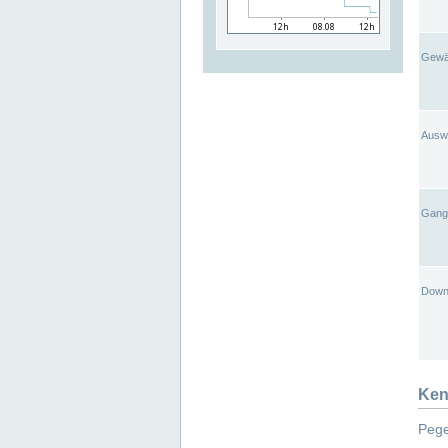
Gewä
Ausw
Gangl
Down
Ken
Pege