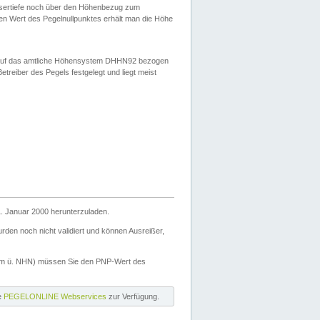
ssertiefe noch über den Höhenbezug zum
en Wert des Pegelnullpunktes erhält man die Höhe
d auf das amtliche Höhensystem DHHN92 bezogen
reiber des Pegels festgelegt und liegt meist
. Januar 2000 herunterzuladen.
den noch nicht validiert und können Ausreißer,
(m ü. NHN) müssen Sie den PNP-Wert des
ie
PEGELONLINE Webservices
zur Verfügung.