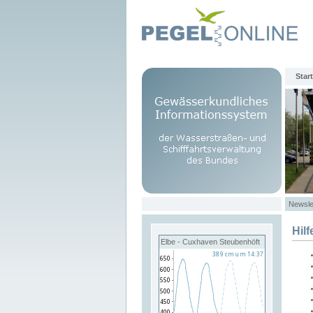
Start
Newsle
Hilf
Elbe - Cuxhaven Steubenhöft