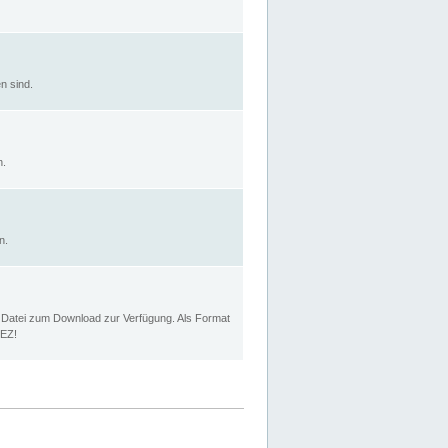
n sind.
n.
n.
p Datei zum Download zur Verfügung. Als Format
MEZ!