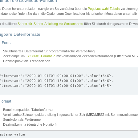
iff auf die Download-Funktion
e Daten herunterzuladen, navigieren Sie zunächst über die
Pegelauswahl-Tabelle
zu einem ge
datenseite finden Sie dann die Option zum Download der historischen Messdaten unterhalb
ne detaillierte
Schritt-für-Schritt-Anleitung mit Screenshots
führt Sie durch den gesamten Down
ügbare Datenformate
-Format
Strukturiertes Datenformat für programmatische Verarbeitung
Zeitstempel im
ISO 8601-Format
↗
mit vollständigen Zeitzoneninformation (Offset von 
Dezimalpunkt als Trennzeichen
"timestamp":"2000-01-01T01:00:00+01:00","value":646},

"timestamp":"2000-01-01T01:15:00+01:00","value":646},

"timestamp":"2000-01-01T01:30:00+01:00","value":645}

Format
Excel-kompatibles Tabellenformat
Vereinfachte Zeitstempeldarstellung in gesetzlicher Zeit (MEZ/MESZ mit Sommerzeitumstel
Semikolon als Feldtrenner
Dezimalkomma (deutsche Notation)
estamp;value
