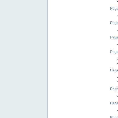
Pege
Pege
Peg
Pege
Pege
Pege
Pege
Peg