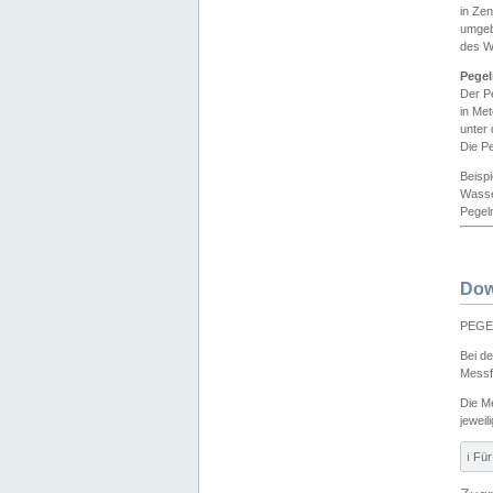
in Ze
umgeb
des W
Pegel
Der P
in Me
unter
Die Pe
Beisp
Wasse
Pegeln
Dow
PEGEL
Bei d
Messf
Die M
jeweil
ℹ️ F