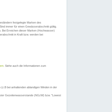
esländern festgelegte Marken des
Sind immer für einen Gewässerabschnitt gültig.
. Bei Erreichen dieser Marken (Hochwasser)
erabschnitt in Kraft bzw. werden bei
tem
. Siehe auch die Informationen zum
 (z.B bei anhaltenden ablandigen Winden in der
drigster Gezeitenwasserstande (NGzW) bzw. "Lowest