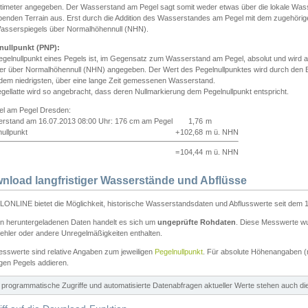
ntimeter angegeben. Der Wasserstand am Pegel sagt somit weder etwas über die lokale Wa
enden Terrain aus. Erst durch die Addition des Wasserstandes am Pegel mit dem zugehörig
asserspiegels über Normalhöhennull (NHN).
nullpunkt (PNP):
egelnullpunkt eines Pegels ist, im Gegensatz zum Wasserstand am Pegel, absolut und wir
ter über Normalhöhennull (NHN) angegeben. Der Wert des Pegelnullpunktes wird durch den Bet
 dem niedrigsten, über eine lange Zeit gemessenen Wasserstand.
gellatte wird so angebracht, dass deren Nullmarkierung dem Pegelnullpunkt entspricht.
iel am Pegel Dresden:
rstand am 16.07.2013 08:00 Uhr: 176 cm am Pegel
1,76
m
ullpunkt
+
102,68
m ü. NHN
=
104,44
m ü. NHN
nload langfristiger Wasserstände und Abflüsse
ONLINE bietet die Möglichkeit, historische Wasserstandsdaten und Abflusswerte seit dem 1
en heruntergeladenen Daten handelt es sich um
ungeprüfte Rohdaten
. Diese Messwerte wur
ehler oder andere Unregelmäßigkeiten enthalten.
esswerte sind relative Angaben zum jeweiligen
Pegelnullpunkt
. Für absolute Höhenangaben 
igen Pegels addieren.
ür programmatische Zugriffe und automatisierte Datenabfragen aktueller Werte stehen auch d