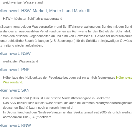
gleichwertiger Wasserstand
lkennwert: HSW, Marke I, Marke II und Marke III
HSW – höchster Schifffahrtswasserstand
in Zusammenarbeit der Wasserstraßen- und Schifffahrtsverwaltung des Bundes mit den Bund
standes an ausgewählten Pegeln und dienen als Richtwerte für den Betrieb der Schifffahrt. 
n von den örtlichen Gegebenheiten ab und sind von Gewässer zu Gewässer unterschiedlich
 unterschiedliche Beschränkungen (z.B. Sperrungen) für die Schifffahrt im jeweiligen Gewäss
schreitung wieder aufgehoben.
lkennwert: NSW
niedrigster Wasserstand
lkennwert: PNP
Höhenlage des Nullpunktes der Pegellatte bezogen auf ein amtlich festgelegtes
Höhensys
Wasserstand
.
lkennwert: SKN
Das Seekartennull (SKN) ist eine örtliche Mindesttiefenangabe in Seekarten.
Das SKN bezieht sich auf die Wassertiefe, die auch bei extemen Niedrigwasserereignissen
deutschen Bucht) kaum noch unterschritten wird.
In Deutschland und den Nordsee-Staaten ist das Seekartennull seit 2005 als örtlich nie
Astronomical Tide (LAT)" definiert.
lkennwert: RNW