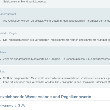
Selektionen im Menü zurückgesetzt.
sserauswahl
Alle Gewässer werden aufgelistet, wenn Daten für den ausgewählten Parameter vorhande
ahl des Pegels
Die Pegellisten zeigen alle verfügbaren Pegel einmal mit Namen und einmal mit Nummer a
inien
Zeigt die ausgewählten Messwerte als Ganglinie. Es können maximal 6 ausgewählt werde
load
Stellt die ausgewählten Messwerte innerhalb eines auswählbaren Zeitbereichs in einer Zi
kann txt, csv oder zrxp verwendet werden. Die Zeitangabe in den Download-Dateien ist 
nzeichnende Wasserstände und Pegelkennwerte
lkennwert: GLW