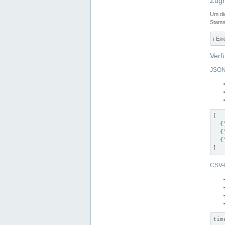
Zugr
Um di
Stamm
ℹ️ Ei
Verf
JSON
[

  {
  {
  {
]
CSV-
tim