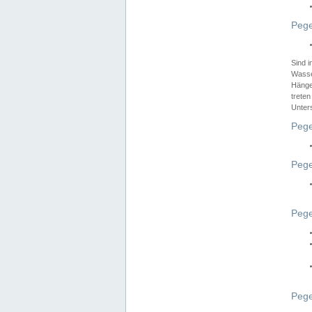
Pege
Sind 
Wasser
Hänge
treten
Unter
Pege
Pege
Pege
Pege