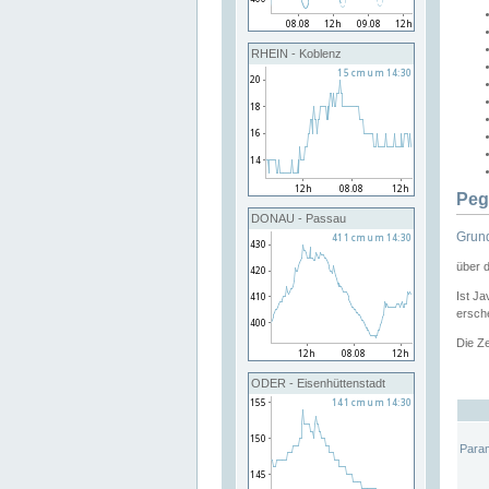
RHEIN - Koblenz
Peg
DONAU - Passau
Grund
über 
Ist Ja
ersche
Die Ze
ODER - Eisenhüttenstadt
Para