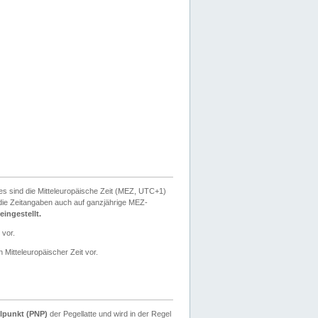
ies sind die Mitteleuropäische Zeit (MEZ, UTC+1)
ie Zeitangaben auch auf ganzjährige MEZ-
ingestellt.
 vor.
 Mitteleuropäischer Zeit vor.
lpunkt (PNP)
der Pegellatte und wird in der Regel