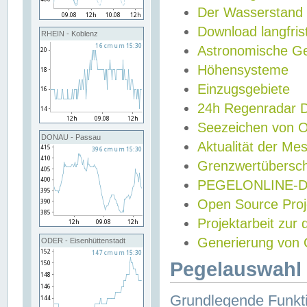
Der Wasserstand
Download langfris
RHEIN - Koblenz
Astronomische Gez
Höhensysteme
Einzugsgebiete
24h Regenradar
Seezeichen von 
DONAU - Passau
Aktualität der Me
Grenzwertübersch
PEGELONLINE-Di
Open Source Projek
Projektarbeit zur
Generierung von 
ODER - Eisenhüttenstadt
Pegelauswahl 
Grundlegende Funkti