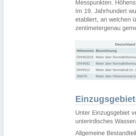
Messpunkten. Höhensy
Im 19. Jahrhundert wu
etabliert, an welchen 
zentimetergenau gem
Deutschland
Höhennetz
Bezeichnung
DHHN2016
Meter über Normalhöhennul
DHHN92
Meter über Normalhöhennul
DHHN12
Meter über Normalnull (m. 
SNN76
Meter über Höhennormal (m
Einzugsgebiet
Unter Einzugsgebiet v
unterirdisches Wasser
Allgemeine Bestandtei