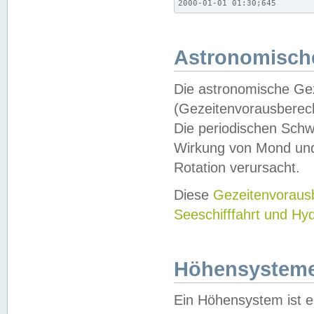
2000-01-01 01:30;645
Astronomische
Die astronomische Gez
(Gezeitenvorausberec
Die periodischen Schw
Wirkung von Mond und
Rotation verursacht.
Diese
Gezeitenvorau
Seeschifffahrt und Hy
Höhensystem
Ein Höhensystem ist e