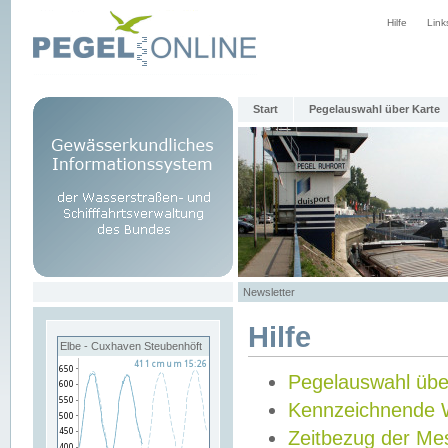
Hilfe
Link
Start
Pegelauswahl über Karte
Newsletter
Hilfe
Elbe - Cuxhaven Steubenhöft
Pegelauswahl übe
Kennzeichnende 
Zeitbezug der Me