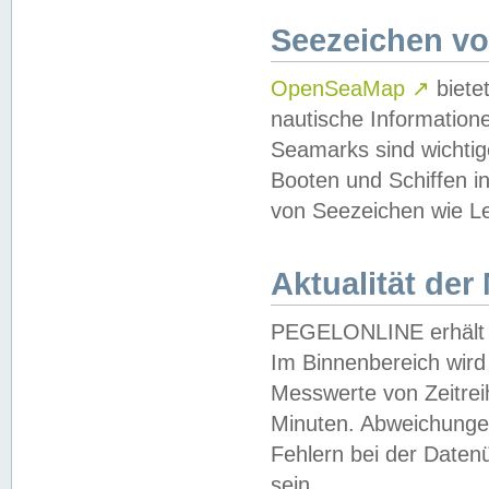
Seezeichen v
OpenSeaMap
↗
biete
nautische Information
Seamarks sind wichtig
Booten und Schiffen i
von Seezeichen wie Le
Aktualität der
PEGELONLINE erhält u
Im Binnenbereich wird 
Messwerte von Zeitreih
Minuten. Abweichungen
Fehlern bei der Daten
sein.