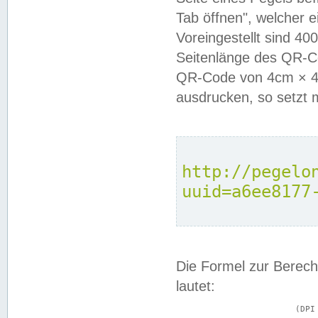
Tab öffnen", welcher 
Voreingestellt sind 4
Seitenlänge des QR-C
QR-Code von 4cm × 4c
ausdrucken, so setzt 
http://pegelo
uuid=a6ee8177
Die Formel zur Berech
lautet:
			(DPI × Druckkantenlänge in cm) ÷ 2,54 = Kantenlänge in Pixel
