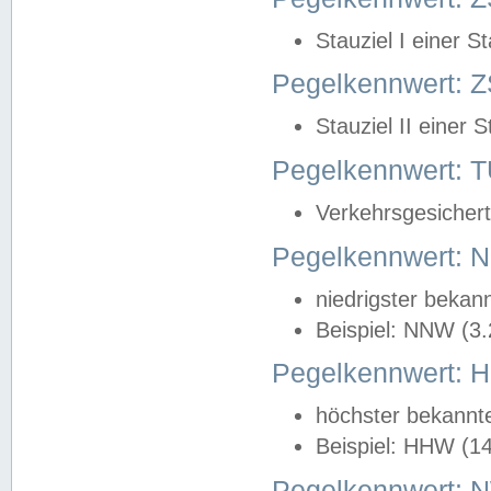
Stauziel I einer S
Pegelkennwert: Z
Stauziel II einer 
Pegelkennwert:
Verkehrsgesichert
Pegelkennwert:
niedrigster bekan
Beispiel: NNW (3
Pegelkennwert:
höchster bekannt
Beispiel: HHW (1
Pegelkennwert: 