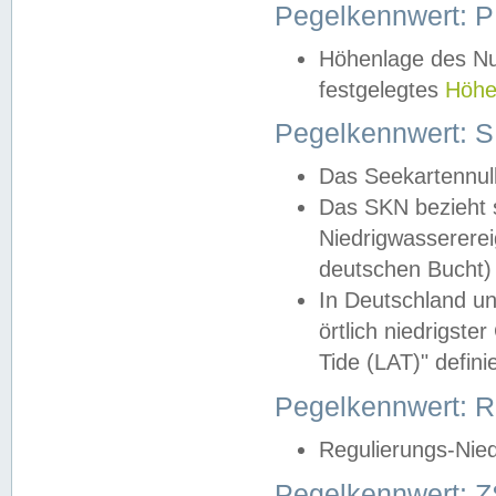
Pegelkennwert: 
Höhenlage des Nul
festgelegtes
Höhe
Pegelkennwert: 
Das Seekartennull
Das SKN bezieht s
Niedrigwassererei
deutschen Bucht) 
In Deutschland un
örtlich niedrigst
Tide (LAT)" definie
Pegelkennwert:
Regulierungs-Nie
Pegelkennwert: Z