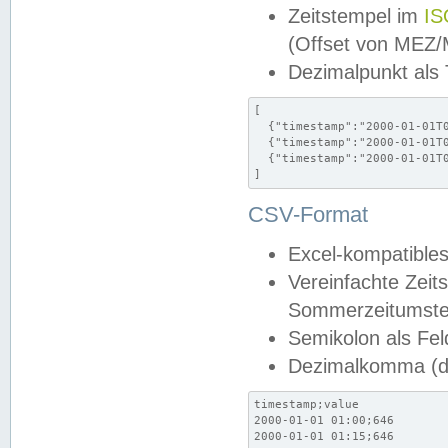
Zeitstempel im
IS
(Offset von MEZ
Dezimalpunkt als
[

  {"timestamp":"2000-01-01T0
  {"timestamp":"2000-01-01T0
  {"timestamp":"2000-01-01T0
]
CSV-Format
Excel-kompatibles
Vereinfachte Zeit
Sommerzeitumstel
Semikolon als Fel
Dezimalkomma (de
timestamp;value

2000-01-01 01:00;646

2000-01-01 01:15;646
