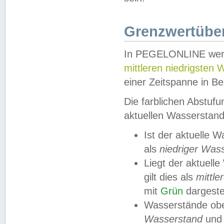
Grenzwertüber
In PEGELONLINE werde
mittleren niedrigsten
einer Zeitspanne in Be
Die farblichen Abstuf
aktuellen Wasserstand
Ist der aktuelle 
als
niedriger Was
Liegt der aktue
gilt dies als
mittle
mit
Grün
dargestel
Wasserstände obe
Wasserstand
und