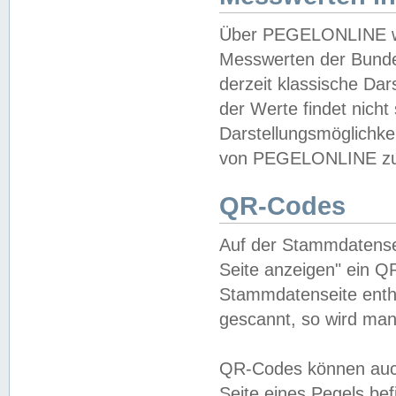
Über PEGELONLINE wer
Messwerten der Bundes
derzeit klassische Da
der Werte findet nicht 
Darstellungsmöglichkei
von PEGELONLINE zu 
QR-Codes
Auf der Stammdatensei
Seite anzeigen" ein Q
Stammdatenseite enthä
gescannt, so wird man
QR-Codes können auc
Seite eines Pegels be