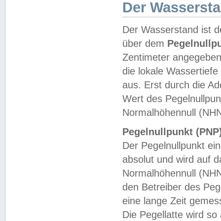
Der Wasserst
Der Wasserstand ist d
über dem
Pegelnullp
Zentimeter angegeben
die lokale Wassertie
aus. Erst durch die A
Wert des Pegelnullpun
Normalhöhennull (NHN
Pegelnullpunkt (PNP)
Der Pegelnullpunkt ei
absolut und wird auf
Normalhöhennull (NHN
den Betreiber des Pege
eine lange Zeit geme
Die Pegellatte wird s