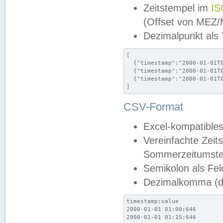
Zeitstempel im
IS
(Offset von MEZ
Dezimalpunkt als
[

  {"timestamp":"2000-01-01T0
  {"timestamp":"2000-01-01T0
  {"timestamp":"2000-01-01T0
]
CSV-Format
Excel-kompatibles
Vereinfachte Zeit
Sommerzeitumstel
Semikolon als Fel
Dezimalkomma (de
timestamp;value

2000-01-01 01:00;646

2000-01-01 01:15;646
