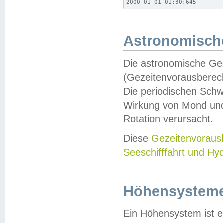
2000-01-01 01:30;645
Astronomische
Die astronomische Gez
(Gezeitenvorausberec
Die periodischen Schw
Wirkung von Mond und
Rotation verursacht.
Diese
Gezeitenvorau
Seeschifffahrt und Hy
Höhensystem
Ein Höhensystem ist e