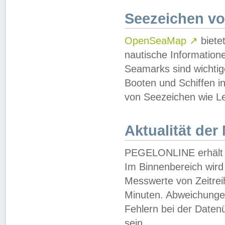
Seezeichen v
OpenSeaMap
↗
biete
nautische Information
Seamarks sind wichtig
Booten und Schiffen i
von Seezeichen wie Le
Aktualität der
PEGELONLINE erhält u
Im Binnenbereich wird 
Messwerte von Zeitreih
Minuten. Abweichungen
Fehlern bei der Daten
sein.