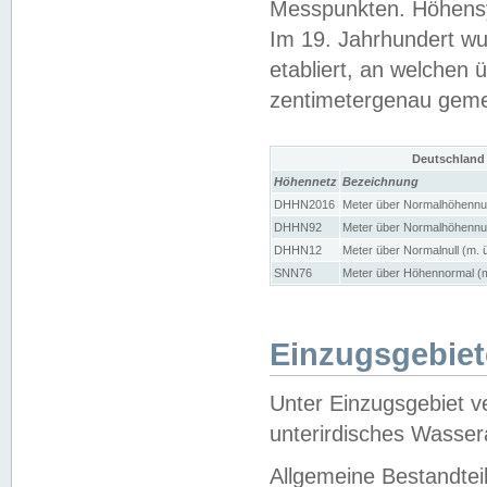
Messpunkten. Höhensy
Im 19. Jahrhundert wu
etabliert, an welchen 
zentimetergenau gem
Deutschland
Höhennetz
Bezeichnung
DHHN2016
Meter über Normalhöhennul
DHHN92
Meter über Normalhöhennul
DHHN12
Meter über Normalnull (m. 
SNN76
Meter über Höhennormal (m
Einzugsgebiet
Unter Einzugsgebiet v
unterirdisches Wasser
Allgemeine Bestandtei