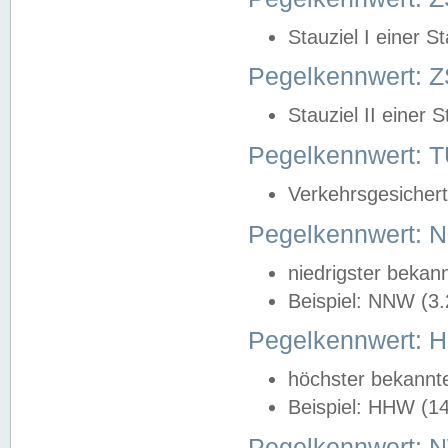
Stauziel I einer S
Pegelkennwert: Z
Stauziel II einer 
Pegelkennwert:
Verkehrsgesichert
Pegelkennwert:
niedrigster bekan
Beispiel: NNW (3
Pegelkennwert:
höchster bekannt
Beispiel: HHW (1
Pegelkennwert: 