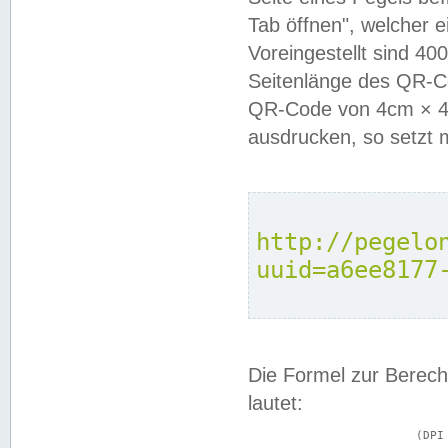
Tab öffnen", welcher 
Voreingestellt sind 4
Seitenlänge des QR-C
QR-Code von 4cm × 4c
ausdrucken, so setzt 
http://pegelo
uuid=a6ee8177
Die Formel zur Berech
lautet:
			(DPI × Druckkantenlänge in cm) ÷ 2,54 = Kantenlänge in Pixel
