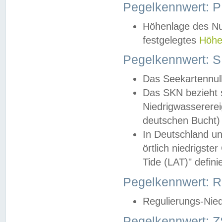
Pegelkennwert: 
Höhenlage des Nul
festgelegtes
Höhe
Pegelkennwert: 
Das Seekartennull
Das SKN bezieht s
Niedrigwassererei
deutschen Bucht) 
In Deutschland un
örtlich niedrigst
Tide (LAT)" definie
Pegelkennwert:
Regulierungs-Nie
Pegelkennwert: Z