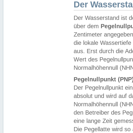
Der Wasserst
Der Wasserstand ist d
über dem
Pegelnullp
Zentimeter angegeben
die lokale Wassertie
aus. Erst durch die A
Wert des Pegelnullpun
Normalhöhennull (NHN
Pegelnullpunkt (PNP)
Der Pegelnullpunkt ei
absolut und wird auf
Normalhöhennull (NHN
den Betreiber des Pege
eine lange Zeit geme
Die Pegellatte wird s