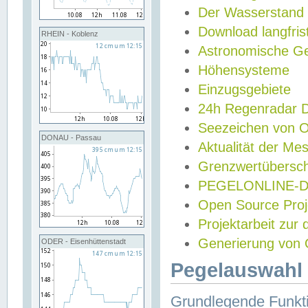
Der Wasserstand
Download langfris
RHEIN - Koblenz
Astronomische Gez
Höhensysteme
Einzugsgebiete
24h Regenradar
Seezeichen von 
DONAU - Passau
Aktualität der Me
Grenzwertübersch
PEGELONLINE-Di
Open Source Projek
Projektarbeit zur
Generierung von 
ODER - Eisenhüttenstadt
Pegelauswahl 
Grundlegende Funkti