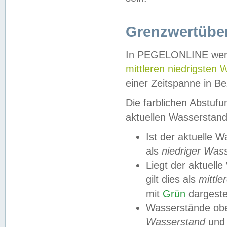
Grenzwertüber
In PEGELONLINE werde
mittleren niedrigsten
einer Zeitspanne in Be
Die farblichen Abstuf
aktuellen Wasserstand
Ist der aktuelle 
als
niedriger Was
Liegt der aktue
gilt dies als
mittle
mit
Grün
dargestel
Wasserstände obe
Wasserstand
und