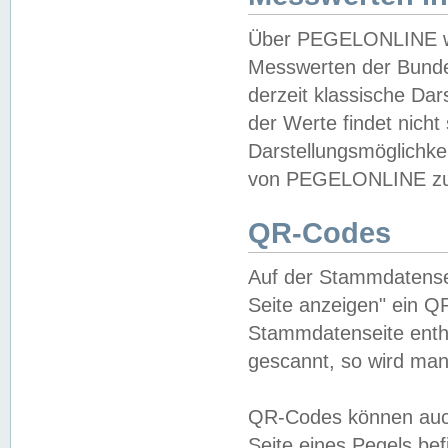
Über PEGELONLINE wer
Messwerten der Bundes
derzeit klassische Da
der Werte findet nicht 
Darstellungsmöglichkei
von PEGELONLINE zu 
QR-Codes
Auf der Stammdatensei
Seite anzeigen" ein Q
Stammdatenseite enthä
gescannt, so wird man
QR-Codes können auc
Seite eines Pegels be