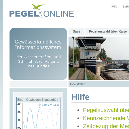
Hilfe
Link
Start
Pegelauswahl über Karte
Newsletter
Hilfe
Elbe - Cuxhaven Steubenhöft
Pegelauswahl übe
Kennzeichnende 
Zeitbezug der Me