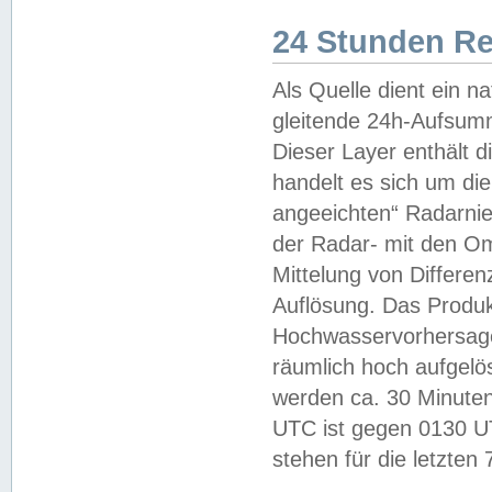
24 Stunden R
Als Quelle dient ein n
gleitende 24h-Aufsum
Dieser Layer enthält
handelt es sich um di
angeeichten“ Radarnie
der Radar- mit den O
Mittelung von Differe
Auflösung. Das Produk
Hochwasservorhersagez
räumlich hoch aufgelö
werden ca. 30 Minuten
UTC ist gegen 0130 UTC
stehen für die letzten