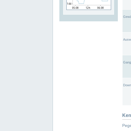
Gewä
Ausw
Gangl
Down
Ken
Pege