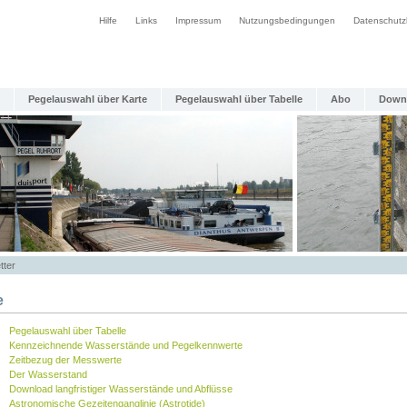
Hilfe
Links
Impressum
Nutzungsbedingungen
Datenschutz
Pegelauswahl über Karte
Pegelauswahl über Tabelle
Abo
Down
tter
e
Pegelauswahl über Tabelle
Kennzeichnende Wasserstände und Pegelkennwerte
Zeitbezug der Messwerte
Der Wasserstand
Download langfristiger Wasserstände und Abflüsse
Astronomische Gezeitenganglinie (Astrotide)