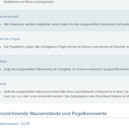
Selektionen im Menü zurückgesetzt.
sserauswahl
Alle Gewässer werden aufgelistet, wenn Daten für den ausgewählten Parameter vorhande
ahl des Pegels
Die Pegellisten zeigen alle verfügbaren Pegel einmal mit Namen und einmal mit Nummer a
inien
Zeigt die ausgewählten Messwerte als Ganglinie. Es können maximal 6 ausgewählt werde
load
Stellt die ausgewählten Messwerte innerhalb eines auswählbaren Zeitbereichs in einer Zi
kann txt, csv oder zrxp verwendet werden. Die Zeitangabe in den Download-Dateien ist 
nzeichnende Wasserstände und Pegelkennwerte
lkennwert: GLW