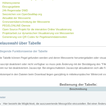
Höhensysteme
Einzugsgebiete
24h Regenradar DWD
Seezeichen von OpenSeaMap.org
Aktualität der Messwerte
Grenzwertüberschreitung der Messwerte
PEGELONLINE-Dienste
Open Source Projekt für die interaktive Online Visualisierung
Projektarbeit zur dynamischen Visualisierung von Messwerten
Generierung von QR-Codes für Pegelstammdatenseiten
elauswahl über Tabelle
legende Funktionsweise der Tabelle
die Tabelle können Pegel gefunden werden und deren Messwerte heruntergeladen oder visuali
vascript deaktiviert oder nicht verfügbar so muss jede Änderung mit der Bestätigung des "Filt
int nur bei deaktiviertem Javascript. Bei eingeschaltetem Javascript aktualisieren sich alle 
itstempel in den Dateien beim Download liegen ganzjährig in mitteleuropäischer Winterzeit vo
Bedienung der Tabelle:
Beschreibung
meter
Hier besteht die Möglichkeit, die auszuwertende Messgröße einzustellen. Bei einer Ände