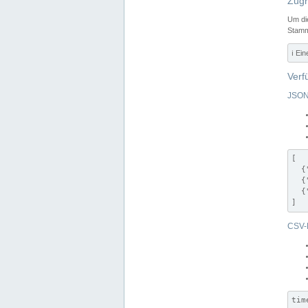
Zugr
Um di
Stamm
ℹ️ Ei
Verf
JSON
[

  {
  {
  {
]
CSV-
tim