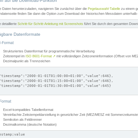
iff auf die Download-Funktion
e Daten herunterzuladen, navigieren Sie zunächst über die
Pegelauswahl-Tabelle
zu einem ge
datenseite finden Sie dann die Option zum Download der historischen Messdaten unterhalb
ne detaillierte
Schritt-für-Schritt-Anleitung mit Screenshots
führt Sie durch den gesamten Down
ügbare Datenformate
-Format
Strukturiertes Datenformat für programmatische Verarbeitung
Zeitstempel im
ISO 8601-Format
↗
mit vollständigen Zeitzoneninformation (Offset von 
Dezimalpunkt als Trennzeichen
"timestamp":"2000-01-01T01:00:00+01:00","value":646},

"timestamp":"2000-01-01T01:15:00+01:00","value":646},

"timestamp":"2000-01-01T01:30:00+01:00","value":645}

Format
Excel-kompatibles Tabellenformat
Vereinfachte Zeitstempeldarstellung in gesetzlicher Zeit (MEZ/MESZ mit Sommerzeitumstel
Semikolon als Feldtrenner
Dezimalkomma (deutsche Notation)
estamp;value
