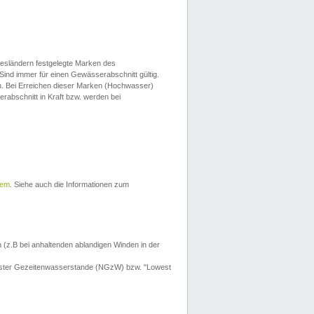
esländern festgelegte Marken des
Sind immer für einen Gewässerabschnitt gültig.
. Bei Erreichen dieser Marken (Hochwasser)
erabschnitt in Kraft bzw. werden bei
tem
. Siehe auch die Informationen zum
 (z.B bei anhaltenden ablandigen Winden in der
drigster Gezeitenwasserstande (NGzW) bzw. "Lowest