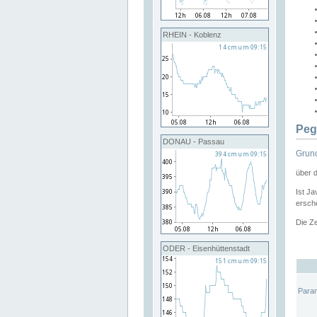
RHEIN - Koblenz
Peg
DONAU - Passau
Grund
über 
Ist Ja
ersche
Die Ze
ODER - Eisenhüttenstadt
Para