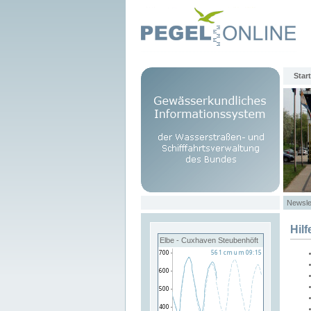
Start
Newsle
Hilf
Elbe - Cuxhaven Steubenhöft