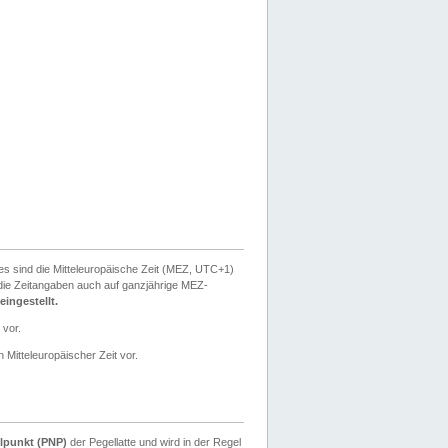
ies sind die Mitteleuropäische Zeit (MEZ, UTC+1)
ie Zeitangaben auch auf ganzjährige MEZ-
ingestellt.
 vor.
 Mitteleuropäischer Zeit vor.
lpunkt (PNP)
der Pegellatte und wird in der Regel