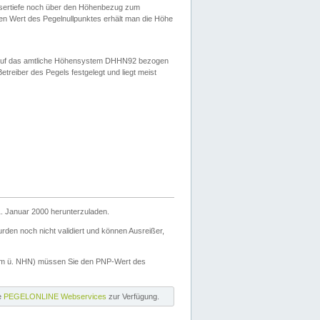
ssertiefe noch über den Höhenbezug zum
en Wert des Pegelnullpunktes erhält man die Höhe
d auf das amtliche Höhensystem DHHN92 bezogen
reiber des Pegels festgelegt und liegt meist
. Januar 2000 herunterzuladen.
den noch nicht validiert und können Ausreißer,
(m ü. NHN) müssen Sie den PNP-Wert des
ie
PEGELONLINE Webservices
zur Verfügung.