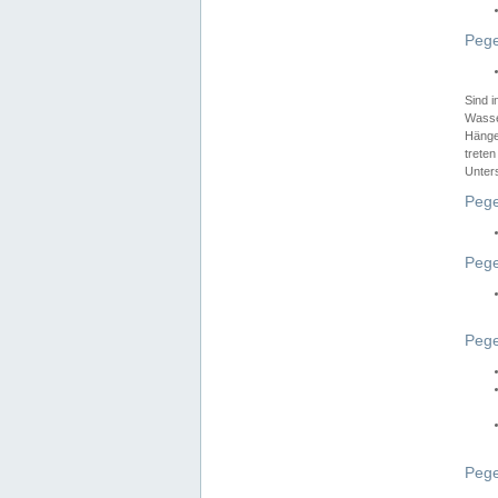
Pege
Sind 
Wasser
Hänge
treten
Unter
Pege
Pege
Pege
Pege