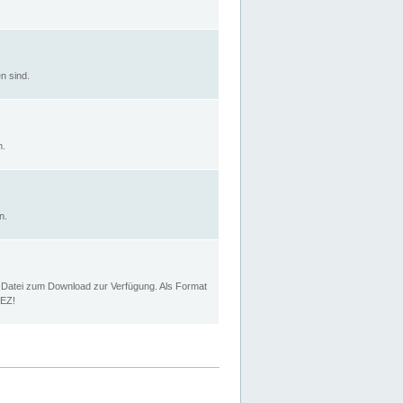
n sind.
n.
n.
p Datei zum Download zur Verfügung. Als Format
MEZ!