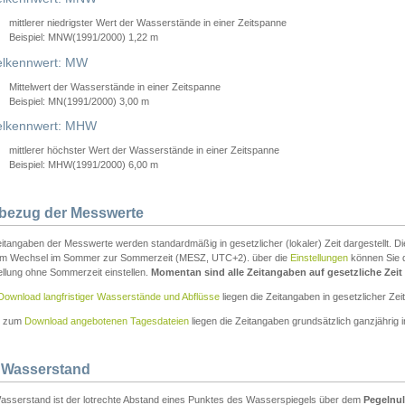
mittlerer niedrigster Wert der Wasserstände in einer Zeitspanne
Beispiel: MNW(1991/2000) 1,22 m
lkennwert: MW
Mittelwert der Wasserstände in einer Zeitspanne
Beispiel: MN(1991/2000) 3,00 m
elkennwert: MHW
mittlerer höchster Wert der Wasserstände in einer Zeitspanne
Beispiel: MHW(1991/2000) 6,00 m
tbezug der Messwerte
itangaben der Messwerte werden standardmäßig in gesetzlicher (lokaler) Zeit dargestellt. D
em Wechsel im Sommer zur Sommerzeit (MESZ, UTC+2). über die
Einstellungen
können Sie d
ellung ohne Sommerzeit einstellen.
Momentan sind alle Zeitangaben auf gesetzliche Zeit e
Download langfristiger Wasserstände und Abflüsse
liegen die Zeitangaben in gesetzlicher Zeit
n zum
Download angebotenen Tagesdateien
liegen die Zeitangaben grundsätzlich ganzjährig in
 Wasserstand
asserstand ist der lotrechte Abstand eines Punktes des Wasserspiegels über dem
Pegelnul