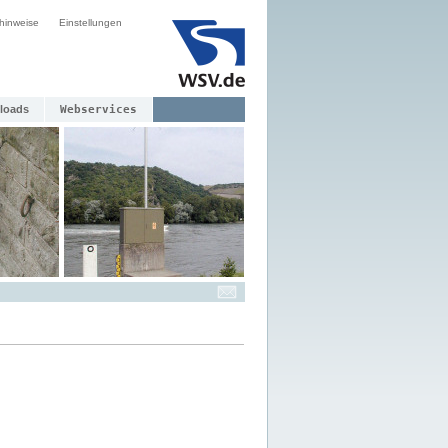
hinweise
Einstellungen
loads
Webservices