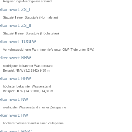
Regulierungs-Niedrigwasserstand
lkennwert: ZS_I
Stauziel I einer Staustufe (Normalstau)
lkennwert: ZS_II
Stauziel II einer Staustufe (Höchststau)
elkennwert: TUGLW
Verkehrsgesicherte Fahrrinnentiefe unter GlW (Tiefe unter GlW)
lkennwert: NNW
niedrigster bekannter Wasserstand
Beispiel: NNW (3.2.1942) 9,30 m
lkennwert: HHW
höchster bekannter Wasserstand
Beispiel: HHW (14.8.2001) 14,31 m
lkennwert: NW
niedrigster Wasserstand in einer Zeitspanne
lkennwert: HW
höchster Wasserstand in einer Zeitspanne
elkennwert: MNW