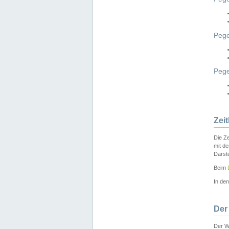
Pege
Peg
Zei
Die Ze
mit d
Darst
Beim
In de
Der
Der W