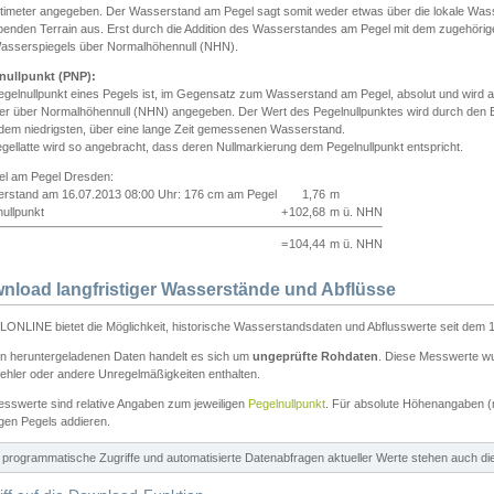
ntimeter angegeben. Der Wasserstand am Pegel sagt somit weder etwas über die lokale Wa
enden Terrain aus. Erst durch die Addition des Wasserstandes am Pegel mit dem zugehörig
asserspiegels über Normalhöhennull (NHN).
nullpunkt (PNP):
egelnullpunkt eines Pegels ist, im Gegensatz zum Wasserstand am Pegel, absolut und wir
ter über Normalhöhennull (NHN) angegeben. Der Wert des Pegelnullpunktes wird durch den Bet
 dem niedrigsten, über eine lange Zeit gemessenen Wasserstand.
gellatte wird so angebracht, dass deren Nullmarkierung dem Pegelnullpunkt entspricht.
iel am Pegel Dresden:
rstand am 16.07.2013 08:00 Uhr: 176 cm am Pegel
1,76
m
ullpunkt
+
102,68
m ü. NHN
=
104,44
m ü. NHN
nload langfristiger Wasserstände und Abflüsse
ONLINE bietet die Möglichkeit, historische Wasserstandsdaten und Abflusswerte seit dem 1
en heruntergeladenen Daten handelt es sich um
ungeprüfte Rohdaten
. Diese Messwerte wur
ehler oder andere Unregelmäßigkeiten enthalten.
esswerte sind relative Angaben zum jeweiligen
Pegelnullpunkt
. Für absolute Höhenangaben 
igen Pegels addieren.
ür programmatische Zugriffe und automatisierte Datenabfragen aktueller Werte stehen auch d