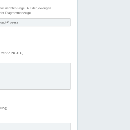
wünschten Pegel. Auf der jeweiligen
 der Diagrammanzeige.
load-Prozess.
MEZ/MESZ zu UTC)
lung)