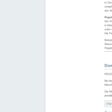
in Ze
umgeb
des W
Pegel
Der P
in Me
unter
Die Pe
Beisp
Wasse
Pegeln
Dow
PEGEL
Bei d
Messf
Die M
jeweil
ℹ️ F