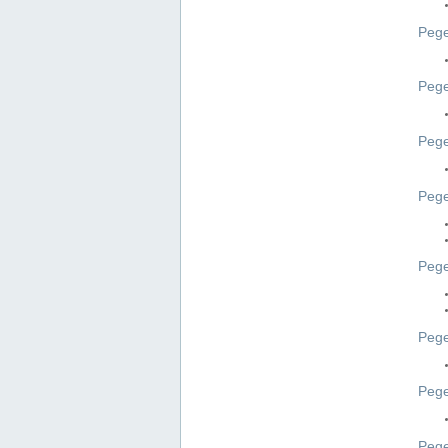
Pege
Pege
Peg
Pege
Pege
Pege
Pege
Peg