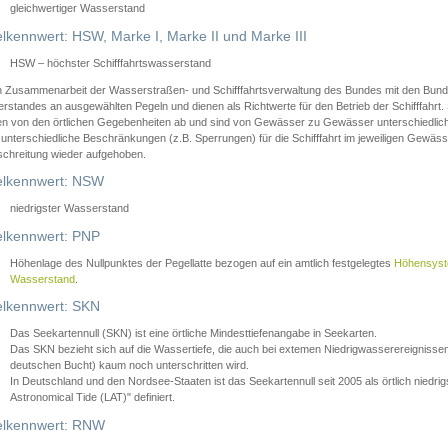
gleichwertiger Wasserstand
lkennwert: HSW, Marke I, Marke II und Marke III
HSW – höchster Schifffahrtswasserstand
in Zusammenarbeit der Wasserstraßen- und Schifffahrtsverwaltung des Bundes mit den Bund
standes an ausgewählten Pegeln und dienen als Richtwerte für den Betrieb der Schifffahrt. 
n von den örtlichen Gegebenheiten ab und sind von Gewässer zu Gewässer unterschiedlich
 unterschiedliche Beschränkungen (z.B. Sperrungen) für die Schifffahrt im jeweiligen Gewäss
schreitung wieder aufgehoben.
lkennwert: NSW
niedrigster Wasserstand
lkennwert: PNP
Höhenlage des Nullpunktes der Pegellatte bezogen auf ein amtlich festgelegtes
Höhensys
Wasserstand
.
lkennwert: SKN
Das Seekartennull (SKN) ist eine örtliche Mindesttiefenangabe in Seekarten.
Das SKN bezieht sich auf die Wassertiefe, die auch bei extemen Niedrigwasserereignissen
deutschen Bucht) kaum noch unterschritten wird.
In Deutschland und den Nordsee-Staaten ist das Seekartennull seit 2005 als örtlich nie
Astronomical Tide (LAT)" definiert.
lkennwert: RNW