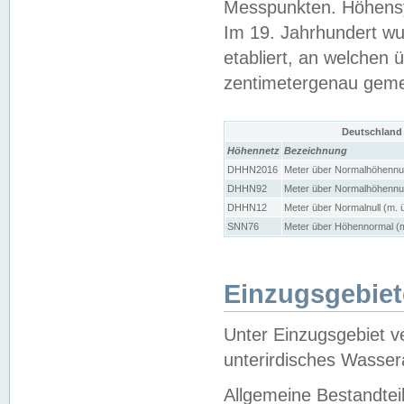
Messpunkten. Höhensy
Im 19. Jahrhundert wu
etabliert, an welchen 
zentimetergenau gem
Deutschland
Höhennetz
Bezeichnung
DHHN2016
Meter über Normalhöhennul
DHHN92
Meter über Normalhöhennul
DHHN12
Meter über Normalnull (m. 
SNN76
Meter über Höhennormal (m
Einzugsgebiet
Unter Einzugsgebiet v
unterirdisches Wasser
Allgemeine Bestandtei