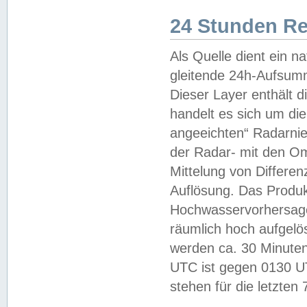
24 Stunden R
Als Quelle dient ein n
gleitende 24h-Aufsum
Dieser Layer enthält
handelt es sich um di
angeeichten“ Radarnie
der Radar- mit den O
Mittelung von Differe
Auflösung. Das Produk
Hochwasservorhersagez
räumlich hoch aufgelö
werden ca. 30 Minuten
UTC ist gegen 0130 UTC
stehen für die letzten