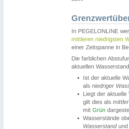
Grenzwertüber
In PEGELONLINE werde
mittleren niedrigsten
einer Zeitspanne in Be
Die farblichen Abstuf
aktuellen Wasserstand
Ist der aktuelle 
als
niedriger Was
Liegt der aktue
gilt dies als
mittle
mit
Grün
dargestel
Wasserstände obe
Wasserstand
und