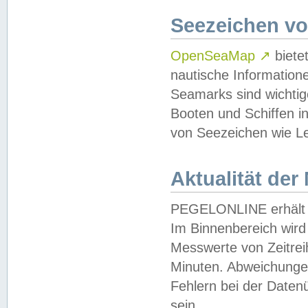
Seezeichen v
OpenSeaMap
↗
biete
nautische Information
Seamarks sind wichtig
Booten und Schiffen i
von Seezeichen wie Le
Aktualität der
PEGELONLINE erhält u
Im Binnenbereich wird 
Messwerte von Zeitreih
Minuten. Abweichungen
Fehlern bei der Daten
sein.