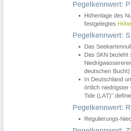
Pegelkennwert: 
Höhenlage des Nul
festgelegtes
Höhe
Pegelkennwert: 
Das Seekartennull
Das SKN bezieht s
Niedrigwassererei
deutschen Bucht) 
In Deutschland un
örtlich niedrigst
Tide (LAT)" definie
Pegelkennwert:
Regulierungs-Nie
Pegelkennwert: Z