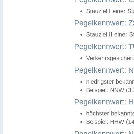
Stauziel I einer S
Pegelkennwert: Z
Stauziel II einer 
Pegelkennwert:
Verkehrsgesichert
Pegelkennwert:
niedrigster bekan
Beispiel: NNW (3
Pegelkennwert:
höchster bekannt
Beispiel: HHW (1
Pegelkennwert: 