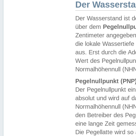
Der Wasserst
Der Wasserstand ist d
über dem
Pegelnullp
Zentimeter angegeben
die lokale Wassertie
aus. Erst durch die A
Wert des Pegelnullpun
Normalhöhennull (NHN
Pegelnullpunkt (PNP)
Der Pegelnullpunkt ei
absolut und wird auf
Normalhöhennull (NHN
den Betreiber des Pege
eine lange Zeit geme
Die Pegellatte wird s