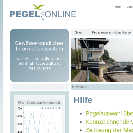
Hilfe
Link
Start
Pegelauswahl über Karte
Newsletter
Hilfe
Elbe - Cuxhaven Steubenhöft
Pegelauswahl übe
Kennzeichnende 
Zeitbezug der Me