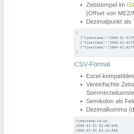
Zeitstempel im
IS
(Offset von MEZ
Dezimalpunkt als
[

  {"timestamp":"2000-01-01T0
  {"timestamp":"2000-01-01T0
  {"timestamp":"2000-01-01T0
]
CSV-Format
Excel-kompatibles
Vereinfachte Zeit
Sommerzeitumstel
Semikolon als Fel
Dezimalkomma (de
timestamp;value

2000-01-01 01:00;646

2000-01-01 01:15;646
