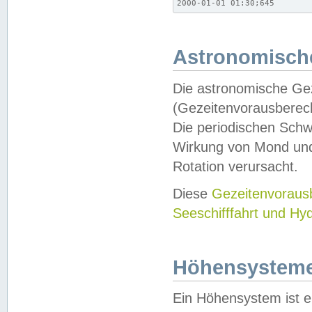
2000-01-01 01:30;645
Astronomische
Die astronomische Gez
(Gezeitenvorausberec
Die periodischen Schw
Wirkung von Mond und
Rotation verursacht.
Diese
Gezeitenvorau
Seeschifffahrt und Hy
Höhensystem
Ein Höhensystem ist e