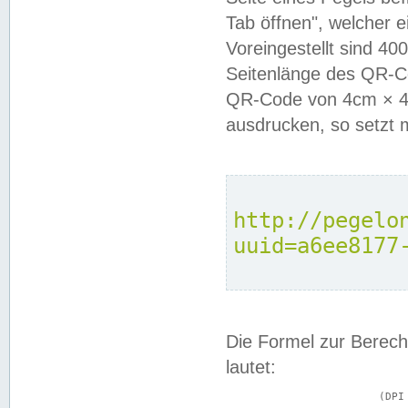
Tab öffnen", welcher 
Voreingestellt sind 4
Seitenlänge des QR-C
QR-Code von 4cm × 4c
ausdrucken, so setzt 
http://pegelo
uuid=a6ee8177
Die Formel zur Berech
lautet:
			(DPI × Druckkantenlänge in cm) ÷ 2,54 = Kantenlänge in Pixel
