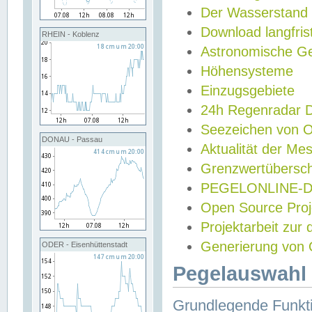
Der Wasserstand
Download langfris
RHEIN - Koblenz
Astronomische Gez
Höhensysteme
Einzugsgebiete
24h Regenradar
Seezeichen von 
DONAU - Passau
Aktualität der Me
Grenzwertübersch
PEGELONLINE-Di
Open Source Projek
Projektarbeit zur
Generierung von 
ODER - Eisenhüttenstadt
Pegelauswahl 
Grundlegende Funkti