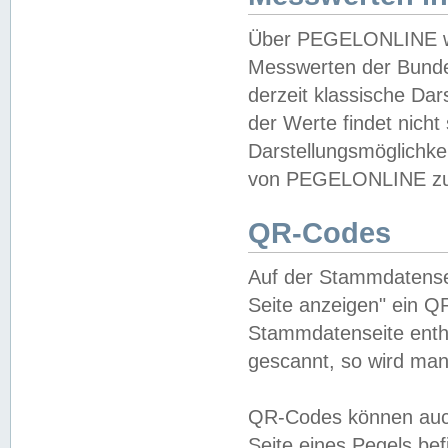
Über PEGELONLINE wer
Messwerten der Bundes
derzeit klassische Da
der Werte findet nicht 
Darstellungsmöglichkei
von PEGELONLINE zu 
QR-Codes
Auf der Stammdatensei
Seite anzeigen" ein Q
Stammdatenseite enthä
gescannt, so wird man
QR-Codes können auc
Seite eines Pegels be