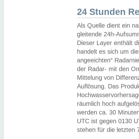
24 Stunden R
Als Quelle dient ein n
gleitende 24h-Aufsum
Dieser Layer enthält
handelt es sich um di
angeeichten“ Radarnie
der Radar- mit den O
Mittelung von Differe
Auflösung. Das Produk
Hochwasservorhersagez
räumlich hoch aufgelö
werden ca. 30 Minuten
UTC ist gegen 0130 UTC
stehen für die letzten