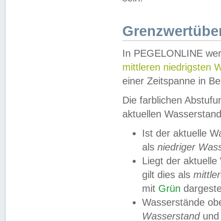
Grenzwertüber
In PEGELONLINE werde
mittleren niedrigsten
einer Zeitspanne in Be
Die farblichen Abstuf
aktuellen Wasserstand
Ist der aktuelle 
als
niedriger Was
Liegt der aktue
gilt dies als
mittle
mit
Grün
dargestel
Wasserstände obe
Wasserstand
und