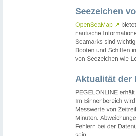
Seezeichen v
OpenSeaMap
↗
biete
nautische Information
Seamarks sind wichtig
Booten und Schiffen i
von Seezeichen wie Le
Aktualität der
PEGELONLINE erhält u
Im Binnenbereich wird 
Messwerte von Zeitreih
Minuten. Abweichungen
Fehlern bei der Daten
sein.