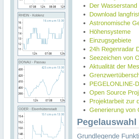
Der Wasserstand
Download langfris
RHEIN - Koblenz
Astronomische Gez
Höhensysteme
Einzugsgebiete
24h Regenradar
Seezeichen von 
DONAU - Passau
Aktualität der Me
Grenzwertübersch
PEGELONLINE-Di
Open Source Projek
Projektarbeit zur
Generierung von 
ODER - Eisenhüttenstadt
Pegelauswahl 
Grundlegende Funkti