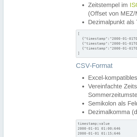
Zeitstempel im
IS
(Offset von MEZ
Dezimalpunkt als
[

  {"timestamp":"2000-01-01T0
  {"timestamp":"2000-01-01T0
  {"timestamp":"2000-01-01T0
]
CSV-Format
Excel-kompatibles
Vereinfachte Zeit
Sommerzeitumstel
Semikolon als Fel
Dezimalkomma (de
timestamp;value

2000-01-01 01:00;646

2000-01-01 01:15;646
