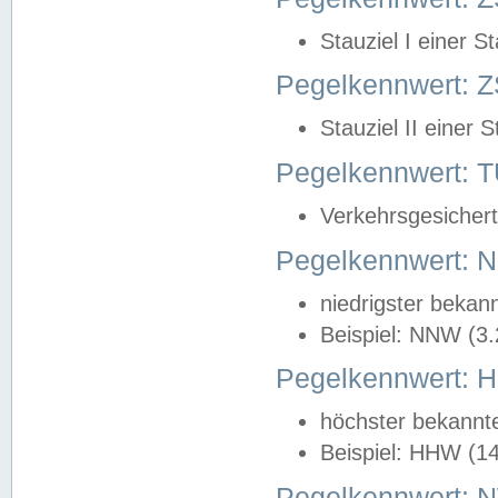
Stauziel I einer S
Pegelkennwert: Z
Stauziel II einer 
Pegelkennwert:
Verkehrsgesichert
Pegelkennwert:
niedrigster bekan
Beispiel: NNW (3
Pegelkennwert:
höchster bekannt
Beispiel: HHW (1
Pegelkennwert: 