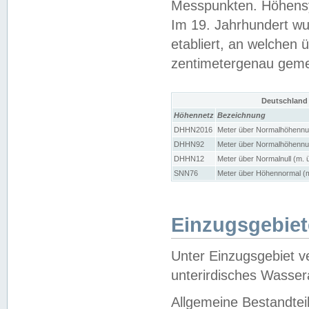
Messpunkten. Höhensy
Im 19. Jahrhundert wu
etabliert, an welchen 
zentimetergenau gem
Deutschland
Höhennetz
Bezeichnung
DHHN2016
Meter über Normalhöhennul
DHHN92
Meter über Normalhöhennul
DHHN12
Meter über Normalnull (m. 
SNN76
Meter über Höhennormal (m
Einzugsgebiet
Unter Einzugsgebiet v
unterirdisches Wasser
Allgemeine Bestandtei