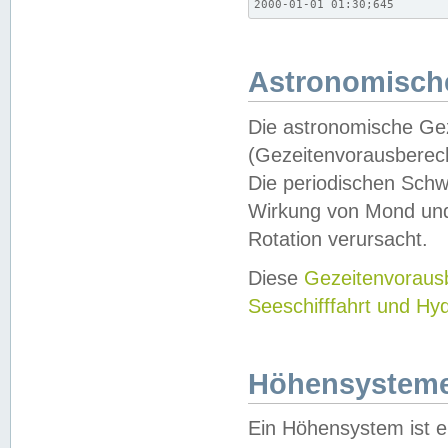
2000-01-01 01:30;645
Astronomische
Die astronomische Gez
(Gezeitenvorausberec
Die periodischen Schw
Wirkung von Mond und
Rotation verursacht.
Diese
Gezeitenvorau
Seeschifffahrt und Hy
Höhensystem
Ein Höhensystem ist e