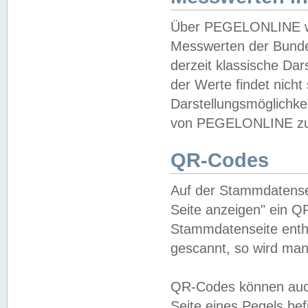
Über PEGELONLINE wer
Messwerten der Bundes
derzeit klassische Da
der Werte findet nicht 
Darstellungsmöglichkei
von PEGELONLINE zu 
QR-Codes
Auf der Stammdatensei
Seite anzeigen" ein Q
Stammdatenseite enthä
gescannt, so wird man
QR-Codes können auc
Seite eines Pegels be