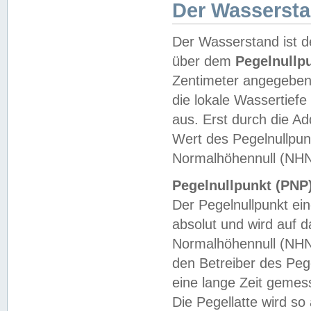
Der Wasserst
Der Wasserstand ist d
über dem
Pegelnullp
Zentimeter angegeben
die lokale Wassertie
aus. Erst durch die A
Wert des Pegelnullpun
Normalhöhennull (NHN
Pegelnullpunkt (PNP)
Der Pegelnullpunkt ei
absolut und wird auf
Normalhöhennull (NHN
den Betreiber des Pege
eine lange Zeit geme
Die Pegellatte wird s