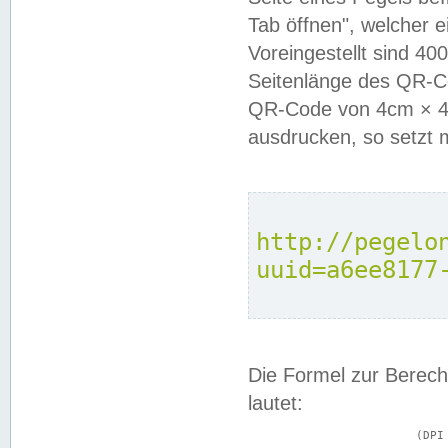
Tab öffnen", welcher 
Voreingestellt sind 4
Seitenlänge des QR-C
QR-Code von 4cm × 4c
ausdrucken, so setzt 
http://pegelo
uuid=a6ee8177
Die Formel zur Berech
lautet:
			(DPI × Druckkantenlänge in cm) ÷ 2,54 = Kantenlänge in Pixel
