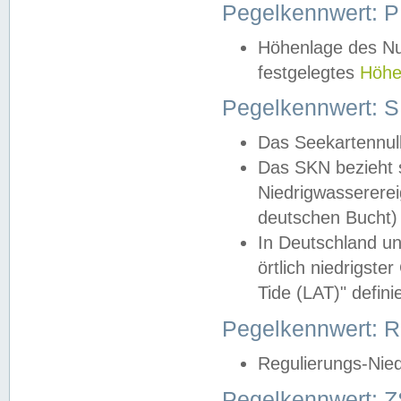
Pegelkennwert: 
Höhenlage des Nul
festgelegtes
Höhe
Pegelkennwert: 
Das Seekartennull
Das SKN bezieht s
Niedrigwassererei
deutschen Bucht) 
In Deutschland un
örtlich niedrigst
Tide (LAT)" definie
Pegelkennwert:
Regulierungs-Nie
Pegelkennwert: Z