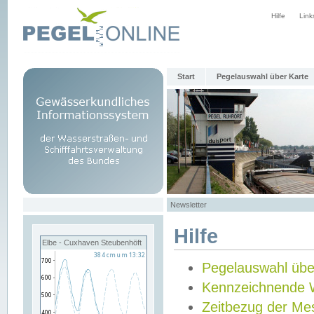
Hilfe
Link
Start
Pegelauswahl über Karte
Newsletter
Hilfe
Elbe - Cuxhaven Steubenhöft
Pegelauswahl übe
Kennzeichnende 
Zeitbezug der Me