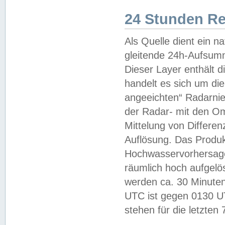
24 Stunden R
Als Quelle dient ein n
gleitende 24h-Aufsum
Dieser Layer enthält
handelt es sich um di
angeeichten“ Radarnie
der Radar- mit den O
Mittelung von Differe
Auflösung. Das Produk
Hochwasservorhersagez
räumlich hoch aufgelö
werden ca. 30 Minuten
UTC ist gegen 0130 UTC
stehen für die letzten