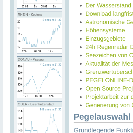
Der Wasserstand
Download langfris
RHEIN - Koblenz
Astronomische Gez
Höhensysteme
Einzugsgebiete
24h Regenradar
Seezeichen von 
DONAU - Passau
Aktualität der Me
Grenzwertübersch
PEGELONLINE-Di
Open Source Projek
Projektarbeit zur
Generierung von 
ODER - Eisenhüttenstadt
Pegelauswahl 
Grundlegende Funkti