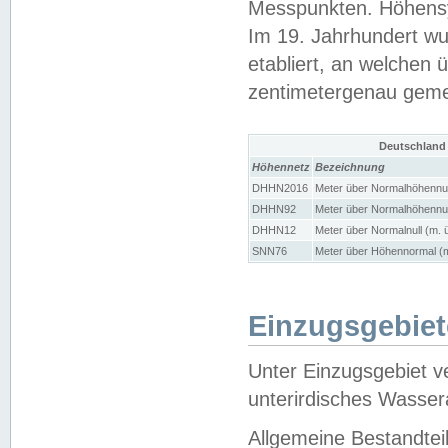
Messpunkten. Höhensy
Im 19. Jahrhundert wu
etabliert, an welchen 
zentimetergenau gem
Deutschland
Höhennetz
Bezeichnung
DHHN2016
Meter über Normalhöhennul
DHHN92
Meter über Normalhöhennul
DHHN12
Meter über Normalnull (m. 
SNN76
Meter über Höhennormal (m
Einzugsgebiet
Unter Einzugsgebiet v
unterirdisches Wasser
Allgemeine Bestandtei