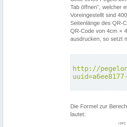
Tab öffnen", welcher 
Voreingestellt sind 4
Seitenlänge des QR-C
QR-Code von 4cm × 4c
ausdrucken, so setzt 
http://pegelo
uuid=a6ee8177
Die Formel zur Berech
lautet:
			(DPI × Druckkantenlänge in cm) ÷ 2,54 = Kantenlänge in Pixel
