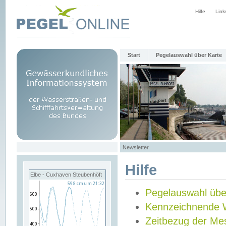
Hilfe
Link
Start
Pegelauswahl über Karte
Newsletter
Hilfe
Elbe - Cuxhaven Steubenhöft
Pegelauswahl übe
Kennzeichnende 
Zeitbezug der Me