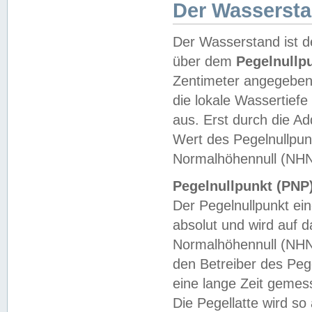
Der Wasserst
Der Wasserstand ist d
über dem
Pegelnullp
Zentimeter angegeben
die lokale Wassertie
aus. Erst durch die A
Wert des Pegelnullpun
Normalhöhennull (NHN
Pegelnullpunkt (PNP)
Der Pegelnullpunkt ei
absolut und wird auf
Normalhöhennull (NHN
den Betreiber des Pege
eine lange Zeit geme
Die Pegellatte wird s