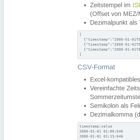
Zeitstempel im
IS
(Offset von MEZ
Dezimalpunkt als
[

  {"timestamp":"2000-01-01T0
  {"timestamp":"2000-01-01T0
  {"timestamp":"2000-01-01T0
]
CSV-Format
Excel-kompatibles
Vereinfachte Zeit
Sommerzeitumstel
Semikolon als Fel
Dezimalkomma (de
timestamp;value

2000-01-01 01:00;646

2000-01-01 01:15;646
