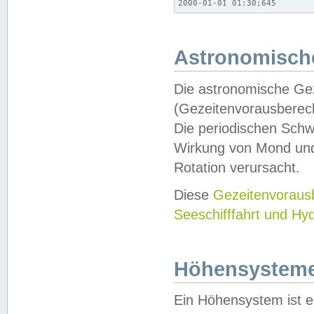
2000-01-01 01:30;645
Astronomische
Die astronomische Gez
(Gezeitenvorausberec
Die periodischen Schw
Wirkung von Mond und
Rotation verursacht.
Diese
Gezeitenvorau
Seeschifffahrt und Hy
Höhensystem
Ein Höhensystem ist e