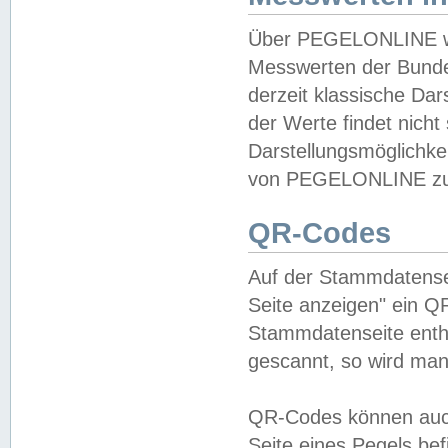
Über PEGELONLINE wer
Messwerten der Bundes
derzeit klassische Da
der Werte findet nicht 
Darstellungsmöglichkei
von PEGELONLINE zu 
QR-Codes
Auf der Stammdatensei
Seite anzeigen" ein Q
Stammdatenseite enthä
gescannt, so wird man
QR-Codes können auc
Seite eines Pegels be