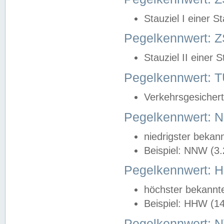
Stauziel I einer S
Pegelkennwert: Z
Stauziel II einer 
Pegelkennwert:
Verkehrsgesichert
Pegelkennwert:
niedrigster bekan
Beispiel: NNW (3
Pegelkennwert:
höchster bekannt
Beispiel: HHW (1
Pegelkennwert: 