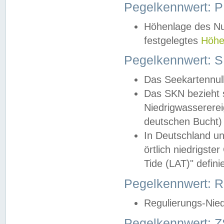
Pegelkennwert: 
Höhenlage des Nul
festgelegtes
Höhe
Pegelkennwert: 
Das Seekartennull
Das SKN bezieht s
Niedrigwassererei
deutschen Bucht) 
In Deutschland un
örtlich niedrigst
Tide (LAT)" definie
Pegelkennwert:
Regulierungs-Nie
Pegelkennwert: Z