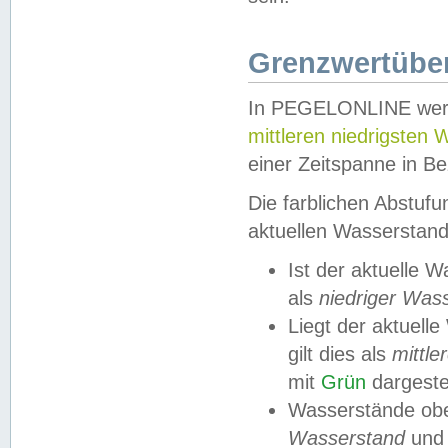
Grenzwertüber
In PEGELONLINE werde
mittleren niedrigsten
einer Zeitspanne in Be
Die farblichen Abstuf
aktuellen Wasserstand
Ist der aktuelle 
als
niedriger Was
Liegt der aktue
gilt dies als
mittle
mit
Grün
dargestel
Wasserstände obe
Wasserstand
und