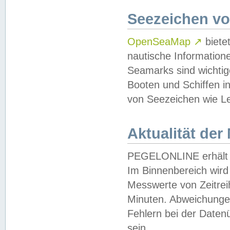
Seezeichen v
OpenSeaMap
↗
biete
nautische Information
Seamarks sind wichtig
Booten und Schiffen i
von Seezeichen wie Le
Aktualität der
PEGELONLINE erhält u
Im Binnenbereich wird 
Messwerte von Zeitreih
Minuten. Abweichungen
Fehlern bei der Daten
sein.