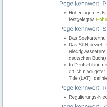
Pegelkennwert: 
Höhenlage des Nul
festgelegtes
Höhe
Pegelkennwert: 
Das Seekartennull
Das SKN bezieht s
Niedrigwassererei
deutschen Bucht) 
In Deutschland un
örtlich niedrigst
Tide (LAT)" definie
Pegelkennwert:
Regulierungs-Nie
Pegelkennwert: Z