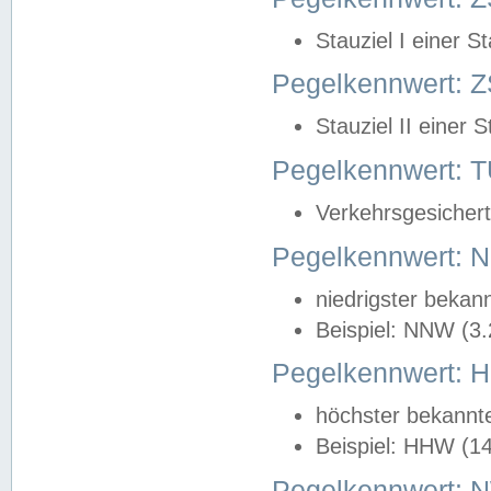
Stauziel I einer S
Pegelkennwert: Z
Stauziel II einer 
Pegelkennwert:
Verkehrsgesichert
Pegelkennwert:
niedrigster bekan
Beispiel: NNW (3
Pegelkennwert:
höchster bekannt
Beispiel: HHW (1
Pegelkennwert: 