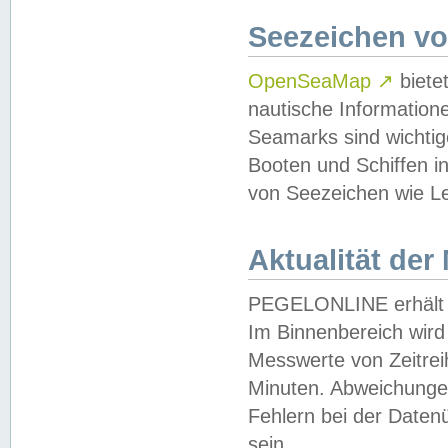
Seezeichen v
OpenSeaMap
↗
biete
nautische Information
Seamarks sind wichtig
Booten und Schiffen i
von Seezeichen wie Le
Aktualität der
PEGELONLINE erhält u
Im Binnenbereich wird 
Messwerte von Zeitreih
Minuten. Abweichungen
Fehlern bei der Daten
sein.