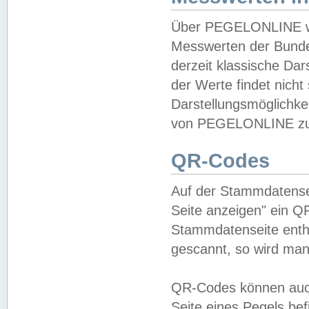
Über PEGELONLINE wer
Messwerten der Bundes
derzeit klassische Da
der Werte findet nicht 
Darstellungsmöglichkei
von PEGELONLINE zu 
QR-Codes
Auf der Stammdatensei
Seite anzeigen" ein Q
Stammdatenseite enthä
gescannt, so wird man
QR-Codes können auc
Seite eines Pegels be