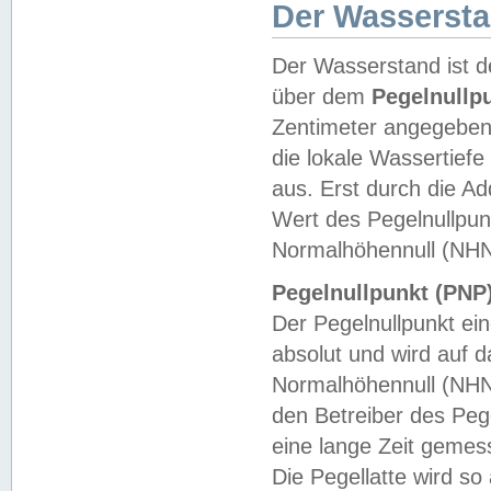
Der Wasserst
Der Wasserstand ist d
über dem
Pegelnullp
Zentimeter angegeben
die lokale Wassertie
aus. Erst durch die A
Wert des Pegelnullpun
Normalhöhennull (NHN
Pegelnullpunkt (PNP)
Der Pegelnullpunkt ei
absolut und wird auf
Normalhöhennull (NHN
den Betreiber des Pege
eine lange Zeit geme
Die Pegellatte wird s