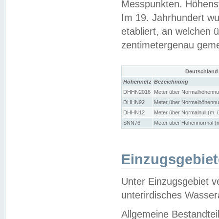
Messpunkten. Höhensy
Im 19. Jahrhundert wu
etabliert, an welchen 
zentimetergenau gem
Deutschland
Höhennetz
Bezeichnung
DHHN2016
Meter über Normalhöhennul
DHHN92
Meter über Normalhöhennul
DHHN12
Meter über Normalnull (m. 
SNN76
Meter über Höhennormal (m
Einzugsgebiet
Unter Einzugsgebiet v
unterirdisches Wasser
Allgemeine Bestandtei