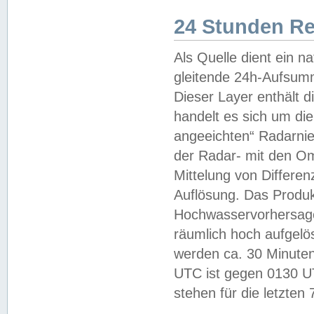
24 Stunden R
Als Quelle dient ein n
gleitende 24h-Aufsum
Dieser Layer enthält
handelt es sich um di
angeeichten“ Radarnie
der Radar- mit den O
Mittelung von Differe
Auflösung. Das Produk
Hochwasservorhersagez
räumlich hoch aufgelö
werden ca. 30 Minuten
UTC ist gegen 0130 UTC
stehen für die letzten