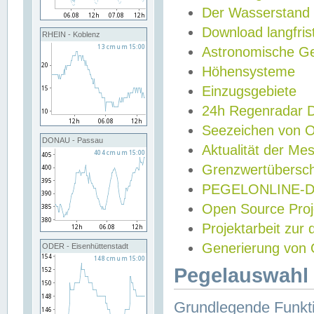
Der Wasserstand
Download langfris
RHEIN - Koblenz
Astronomische Gez
Höhensysteme
Einzugsgebiete
24h Regenradar
Seezeichen von 
DONAU - Passau
Aktualität der Me
Grenzwertübersch
PEGELONLINE-Di
Open Source Projek
Projektarbeit zur
Generierung von 
ODER - Eisenhüttenstadt
Pegelauswahl 
Grundlegende Funkti