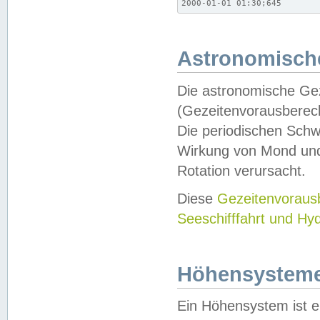
2000-01-01 01:30;645
Astronomische
Die astronomische Gez
(Gezeitenvorausberec
Die periodischen Schw
Wirkung von Mond und
Rotation verursacht.
Diese
Gezeitenvorau
Seeschifffahrt und Hy
Höhensystem
Ein Höhensystem ist e