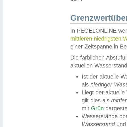
Grenzwertüber
In PEGELONLINE werde
mittleren niedrigsten
einer Zeitspanne in Be
Die farblichen Abstuf
aktuellen Wasserstand
Ist der aktuelle 
als
niedriger Was
Liegt der aktue
gilt dies als
mittle
mit
Grün
dargestel
Wasserstände obe
Wasserstand
und