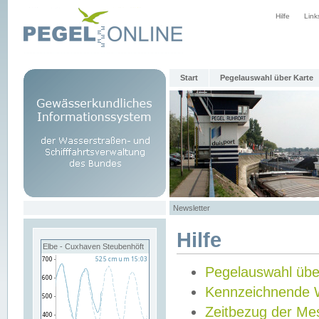
Hilfe
Link
Start
Pegelauswahl über Karte
Newsletter
Hilfe
Elbe - Cuxhaven Steubenhöft
Pegelauswahl übe
Kennzeichnende 
Zeitbezug der Me