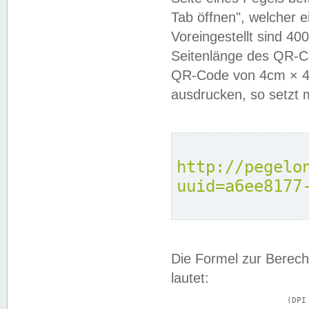
Tab öffnen", welcher 
Voreingestellt sind 4
Seitenlänge des QR-C
QR-Code von 4cm × 4c
ausdrucken, so setzt 
http://pegelo
uuid=a6ee8177
Die Formel zur Berech
lautet:
			(DPI × Druckkantenlänge in cm) ÷ 2,54 = Kantenlänge in Pixel
