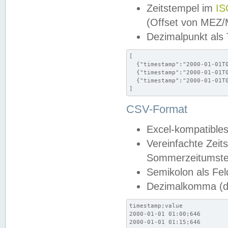
Zeitstempel im
IS
(Offset von MEZ
Dezimalpunkt als
[

  {"timestamp":"2000-01-01T0
  {"timestamp":"2000-01-01T0
  {"timestamp":"2000-01-01T0
]
CSV-Format
Excel-kompatibles
Vereinfachte Zeit
Sommerzeitumstel
Semikolon als Fel
Dezimalkomma (de
timestamp;value

2000-01-01 01:00;646

2000-01-01 01:15;646
