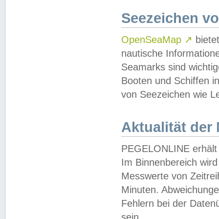
Seezeichen v
OpenSeaMap
↗
biete
nautische Information
Seamarks sind wichtig
Booten und Schiffen i
von Seezeichen wie Le
Aktualität der
PEGELONLINE erhält u
Im Binnenbereich wird 
Messwerte von Zeitreih
Minuten. Abweichungen
Fehlern bei der Daten
sein.