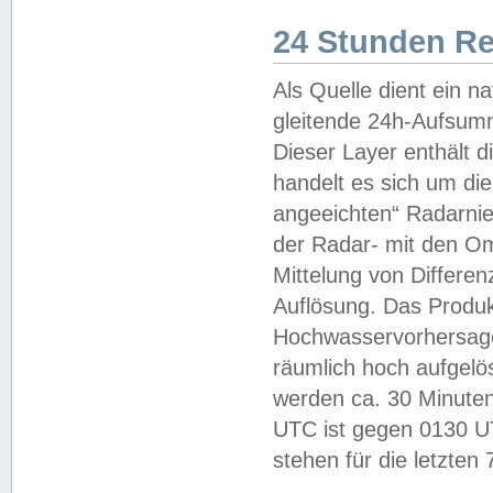
24 Stunden R
Als Quelle dient ein n
gleitende 24h-Aufsum
Dieser Layer enthält
handelt es sich um di
angeeichten“ Radarnie
der Radar- mit den O
Mittelung von Differe
Auflösung. Das Produk
Hochwasservorhersagez
räumlich hoch aufgelö
werden ca. 30 Minuten
UTC ist gegen 0130 UTC
stehen für die letzten