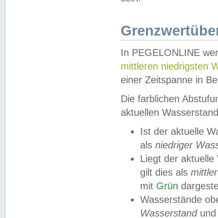
Grenzwertüber
In PEGELONLINE werde
mittleren niedrigsten
einer Zeitspanne in Be
Die farblichen Abstuf
aktuellen Wasserstand
Ist der aktuelle 
als
niedriger Was
Liegt der aktue
gilt dies als
mittle
mit
Grün
dargestel
Wasserstände obe
Wasserstand
und