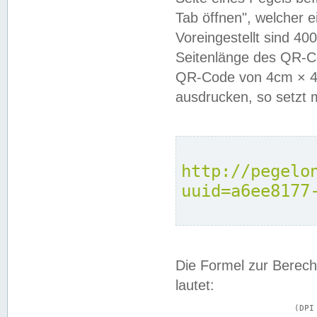
Tab öffnen", welcher 
Voreingestellt sind 4
Seitenlänge des QR-C
QR-Code von 4cm × 4c
ausdrucken, so setzt 
http://pegelo
uuid=a6ee8177
Die Formel zur Berech
lautet:
			(DPI × Druckkantenlänge in cm) ÷ 2,54 = Kantenlänge in Pixel
