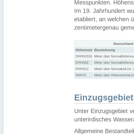
Messpunkten. Höhensy
Im 19. Jahrhundert wu
etabliert, an welchen 
zentimetergenau gem
Deutschland
Höhennetz
Bezeichnung
DHHN2016
Meter über Normalhöhennul
DHHN92
Meter über Normalhöhennul
DHHN12
Meter über Normalnull (m. 
SNN76
Meter über Höhennormal (m
Einzugsgebiet
Unter Einzugsgebiet v
unterirdisches Wasser
Allgemeine Bestandtei