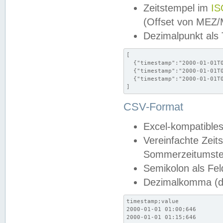
Zeitstempel im
IS
(Offset von MEZ
Dezimalpunkt als
[

  {"timestamp":"2000-01-01T0
  {"timestamp":"2000-01-01T0
  {"timestamp":"2000-01-01T0
]
CSV-Format
Excel-kompatibles
Vereinfachte Zeit
Sommerzeitumstel
Semikolon als Fel
Dezimalkomma (de
timestamp;value

2000-01-01 01:00;646

2000-01-01 01:15;646
