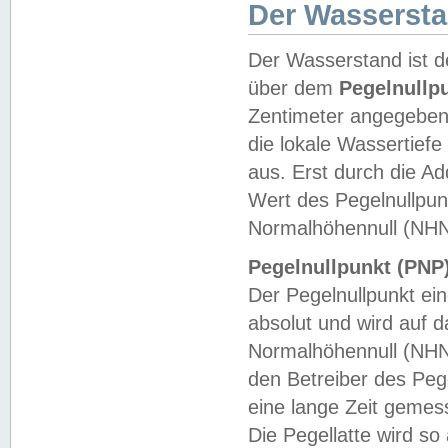
Der Wasserst
Der Wasserstand ist d
über dem
Pegelnullp
Zentimeter angegeben
die lokale Wassertie
aus. Erst durch die A
Wert des Pegelnullpun
Normalhöhennull (NHN
Pegelnullpunkt (PNP)
Der Pegelnullpunkt ei
absolut und wird auf
Normalhöhennull (NHN
den Betreiber des Pege
eine lange Zeit geme
Die Pegellatte wird s