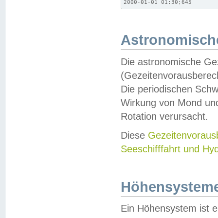
2000-01-01 01:30;645
Astronomische
Die astronomische Gez
(Gezeitenvorausberec
Die periodischen Schw
Wirkung von Mond und
Rotation verursacht.
Diese
Gezeitenvorau
Seeschifffahrt und Hy
Höhensystem
Ein Höhensystem ist e