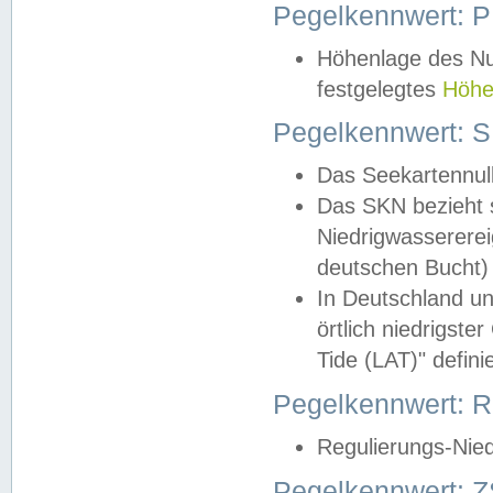
Pegelkennwert: 
Höhenlage des Nul
festgelegtes
Höhe
Pegelkennwert: 
Das Seekartennull
Das SKN bezieht s
Niedrigwassererei
deutschen Bucht) 
In Deutschland un
örtlich niedrigst
Tide (LAT)" definie
Pegelkennwert:
Regulierungs-Nie
Pegelkennwert: Z