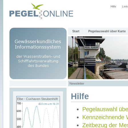
Hilfe
Link
Start
Pegelauswahl über Karte
Newsletter
Hilfe
Elbe - Cuxhaven Steubenhöft
Pegelauswahl übe
Kennzeichnende 
Zeitbezug der Me