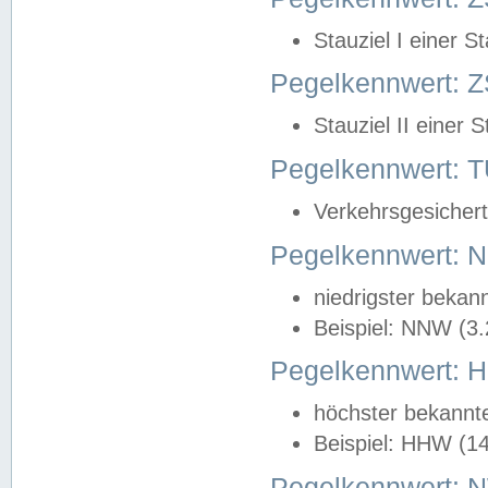
Stauziel I einer S
Pegelkennwert: Z
Stauziel II einer 
Pegelkennwert:
Verkehrsgesichert
Pegelkennwert:
niedrigster bekan
Beispiel: NNW (3
Pegelkennwert:
höchster bekannt
Beispiel: HHW (1
Pegelkennwert: 