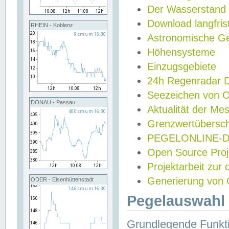
Der Wasserstand
Download langfris
RHEIN - Koblenz
Astronomische Gez
Höhensysteme
Einzugsgebiete
24h Regenradar
Seezeichen von 
DONAU - Passau
Aktualität der Me
Grenzwertübersch
PEGELONLINE-Di
Open Source Projek
Projektarbeit zur
Generierung von 
ODER - Eisenhüttenstadt
Pegelauswahl 
Grundlegende Funkti