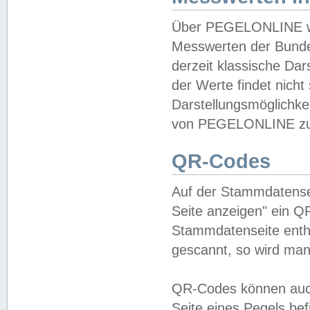
Über PEGELONLINE wer
Messwerten der Bundes
derzeit klassische Da
der Werte findet nicht 
Darstellungsmöglichkei
von PEGELONLINE zu 
QR-Codes
Auf der Stammdatensei
Seite anzeigen" ein Q
Stammdatenseite enthä
gescannt, so wird man
QR-Codes können auc
Seite eines Pegels be