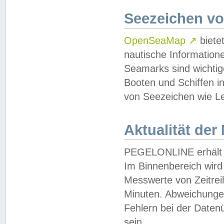
Seezeichen v
OpenSeaMap
↗
biete
nautische Information
Seamarks sind wichtig
Booten und Schiffen i
von Seezeichen wie Le
Aktualität der
PEGELONLINE erhält u
Im Binnenbereich wird 
Messwerte von Zeitreih
Minuten. Abweichungen
Fehlern bei der Daten
sein.