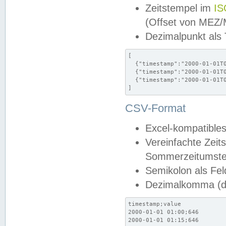
Zeitstempel im
IS
(Offset von MEZ
Dezimalpunkt als
[

  {"timestamp":"2000-01-01T0
  {"timestamp":"2000-01-01T0
  {"timestamp":"2000-01-01T0
]
CSV-Format
Excel-kompatibles
Vereinfachte Zeit
Sommerzeitumstel
Semikolon als Fel
Dezimalkomma (de
timestamp;value

2000-01-01 01:00;646

2000-01-01 01:15;646
