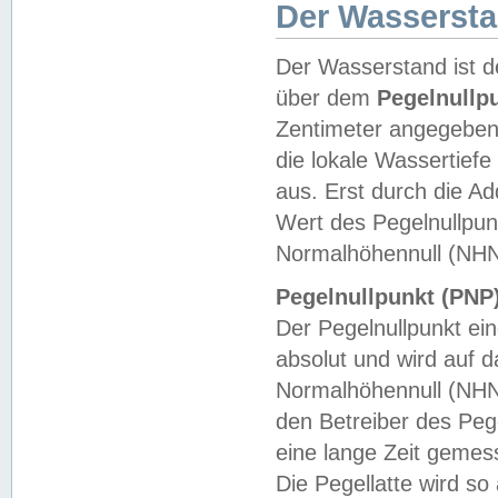
Der Wasserst
Der Wasserstand ist d
über dem
Pegelnullp
Zentimeter angegeben
die lokale Wassertie
aus. Erst durch die A
Wert des Pegelnullpun
Normalhöhennull (NHN
Pegelnullpunkt (PNP)
Der Pegelnullpunkt ei
absolut und wird auf
Normalhöhennull (NHN
den Betreiber des Pege
eine lange Zeit geme
Die Pegellatte wird s