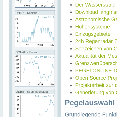
Der Wasserstand
Download langfris
RHEIN - Koblenz
Astronomische Gez
Höhensysteme
Einzugsgebiete
24h Regenradar
Seezeichen von 
DONAU - Passau
Aktualität der Me
Grenzwertübersch
PEGELONLINE-Di
Open Source Projek
Projektarbeit zur
Generierung von 
ODER - Eisenhüttenstadt
Pegelauswahl 
Grundlegende Funkti