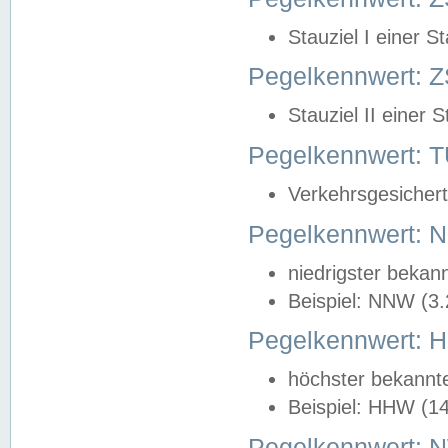
Stauziel I einer S
Pegelkennwert: Z
Stauziel II einer 
Pegelkennwert:
Verkehrsgesichert
Pegelkennwert:
niedrigster bekan
Beispiel: NNW (3
Pegelkennwert:
höchster bekannt
Beispiel: HHW (1
Pegelkennwert: 