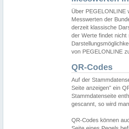
Über PEGELONLINE wer
Messwerten der Bundes
derzeit klassische Da
der Werte findet nicht 
Darstellungsmöglichkei
von PEGELONLINE zu 
QR-Codes
Auf der Stammdatensei
Seite anzeigen" ein Q
Stammdatenseite enthä
gescannt, so wird man
QR-Codes können auc
Seite eines Pegels be