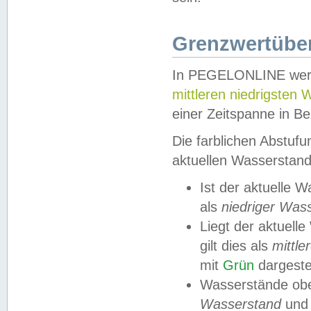
Grenzwertüber
In PEGELONLINE werde
mittleren niedrigsten
einer Zeitspanne in Be
Die farblichen Abstuf
aktuellen Wasserstand
Ist der aktuelle 
als
niedriger Was
Liegt der aktue
gilt dies als
mittle
mit
Grün
dargestel
Wasserstände obe
Wasserstand
und