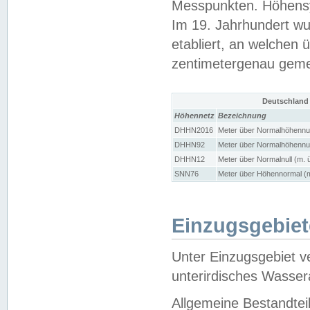
Messpunkten. Höhensy
Im 19. Jahrhundert wu
etabliert, an welchen 
zentimetergenau gem
Deutschland
Höhennetz
Bezeichnung
DHHN2016
Meter über Normalhöhennul
DHHN92
Meter über Normalhöhennul
DHHN12
Meter über Normalnull (m. 
SNN76
Meter über Höhennormal (m
Einzugsgebiet
Unter Einzugsgebiet v
unterirdisches Wasser
Allgemeine Bestandtei