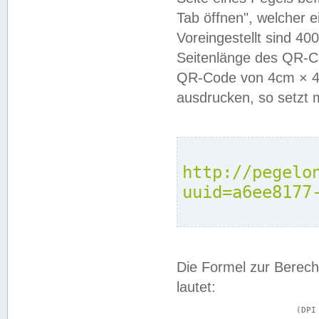
Tab öffnen", welcher 
Voreingestellt sind 4
Seitenlänge des QR-C
QR-Code von 4cm × 4c
ausdrucken, so setzt 
http://pegelo
uuid=a6ee8177
Die Formel zur Berech
lautet:
			(DPI × Druckkantenlänge in cm) ÷ 2,54 = Kantenlänge in Pixel
