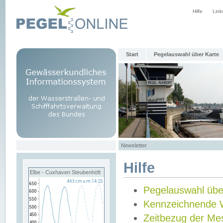
Hilfe
Link
Start
Pegelauswahl über Karte
Newsletter
Hilfe
Elbe - Cuxhaven Steubenhöft
Pegelauswahl übe
Kennzeichnende 
Zeitbezug der Me