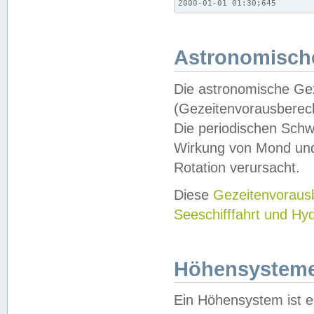
2000-01-01 01:30;645
Astronomische
Die astronomische Gez
(Gezeitenvorausberec
Die periodischen Schw
Wirkung von Mond und
Rotation verursacht.
Diese
Gezeitenvorau
Seeschifffahrt und Hy
Höhensystem
Ein Höhensystem ist e