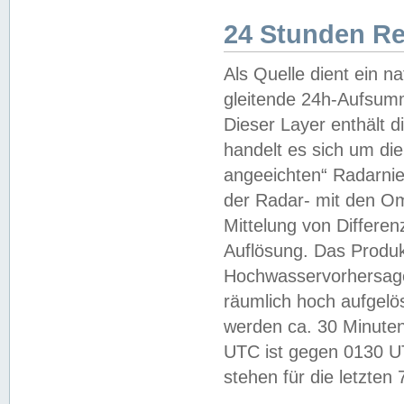
24 Stunden R
Als Quelle dient ein n
gleitende 24h-Aufsum
Dieser Layer enthält
handelt es sich um di
angeeichten“ Radarnie
der Radar- mit den O
Mittelung von Differe
Auflösung. Das Produk
Hochwasservorhersagez
räumlich hoch aufgelö
werden ca. 30 Minuten
UTC ist gegen 0130 UTC
stehen für die letzten