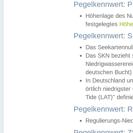
Pegelkennwert: 
Höhenlage des Nul
festgelegtes
Höhe
Pegelkennwert: 
Das Seekartennull
Das SKN bezieht s
Niedrigwassererei
deutschen Bucht) 
In Deutschland un
örtlich niedrigst
Tide (LAT)" definie
Pegelkennwert:
Regulierungs-Nie
Pegelkennwert: Z