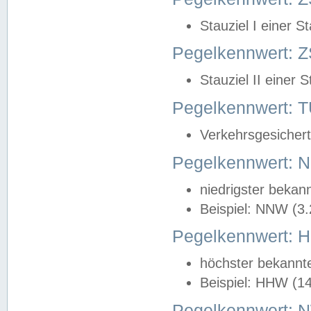
Stauziel I einer S
Pegelkennwert: Z
Stauziel II einer 
Pegelkennwert:
Verkehrsgesichert
Pegelkennwert:
niedrigster bekan
Beispiel: NNW (3
Pegelkennwert:
höchster bekannt
Beispiel: HHW (1
Pegelkennwert: 