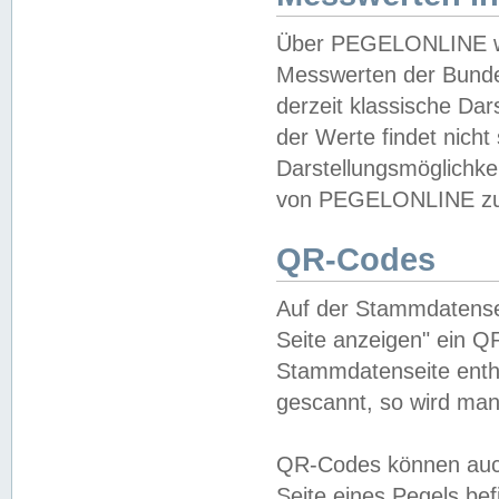
Über PEGELONLINE wer
Messwerten der Bundes
derzeit klassische Da
der Werte findet nicht 
Darstellungsmöglichkei
von PEGELONLINE zu 
QR-Codes
Auf der Stammdatensei
Seite anzeigen" ein Q
Stammdatenseite enthä
gescannt, so wird man
QR-Codes können auc
Seite eines Pegels be