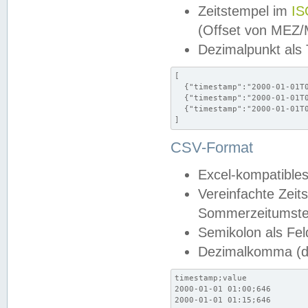
Zeitstempel im
IS
(Offset von MEZ
Dezimalpunkt als
[

  {"timestamp":"2000-01-01T0
  {"timestamp":"2000-01-01T0
  {"timestamp":"2000-01-01T0
]
CSV-Format
Excel-kompatibles
Vereinfachte Zeit
Sommerzeitumstel
Semikolon als Fel
Dezimalkomma (de
timestamp;value

2000-01-01 01:00;646

2000-01-01 01:15;646
