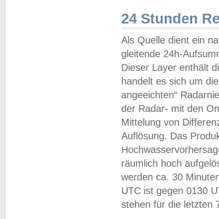
24 Stunden R
Als Quelle dient ein n
gleitende 24h-Aufsum
Dieser Layer enthält
handelt es sich um di
angeeichten“ Radarnie
der Radar- mit den O
Mittelung von Differe
Auflösung. Das Produk
Hochwasservorhersagez
räumlich hoch aufgelö
werden ca. 30 Minuten
UTC ist gegen 0130 UTC
stehen für die letzten