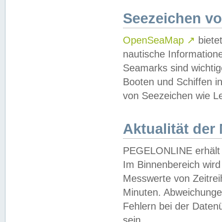
Seezeichen v
OpenSeaMap
↗
biete
nautische Information
Seamarks sind wichtig
Booten und Schiffen i
von Seezeichen wie Le
Aktualität der
PEGELONLINE erhält u
Im Binnenbereich wird 
Messwerte von Zeitreih
Minuten. Abweichungen
Fehlern bei der Daten
sein.