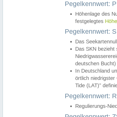
Pegelkennwert: 
Höhenlage des Nul
festgelegtes
Höhe
Pegelkennwert: 
Das Seekartennull
Das SKN bezieht s
Niedrigwassererei
deutschen Bucht) 
In Deutschland un
örtlich niedrigst
Tide (LAT)" definie
Pegelkennwert:
Regulierungs-Nie
Pegelkennwert: Z