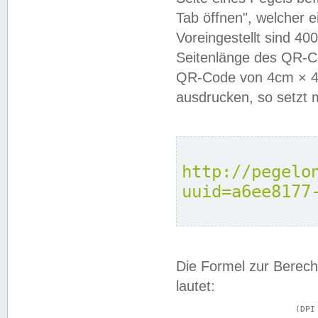
Tab öffnen", welcher 
Voreingestellt sind 4
Seitenlänge des QR-C
QR-Code von 4cm × 4c
ausdrucken, so setzt 
http://pegelo
uuid=a6ee8177
Die Formel zur Berech
lautet:
			(DPI × Druckkantenlänge in cm) ÷ 2,54 = Kantenlänge in Pixel
