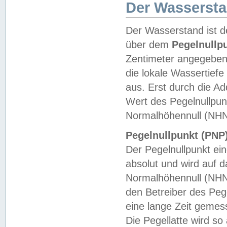
Der Wasserst
Der Wasserstand ist d
über dem
Pegelnullp
Zentimeter angegeben
die lokale Wassertie
aus. Erst durch die A
Wert des Pegelnullpun
Normalhöhennull (NHN
Pegelnullpunkt (PNP)
Der Pegelnullpunkt ei
absolut und wird auf
Normalhöhennull (NHN
den Betreiber des Pege
eine lange Zeit geme
Die Pegellatte wird s