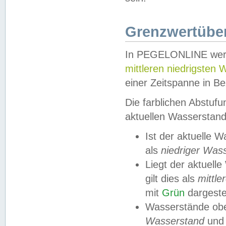
Grenzwertüber
In PEGELONLINE werde
mittleren niedrigsten
einer Zeitspanne in Be
Die farblichen Abstuf
aktuellen Wasserstand
Ist der aktuelle 
als
niedriger Was
Liegt der aktue
gilt dies als
mittle
mit
Grün
dargestel
Wasserstände obe
Wasserstand
und