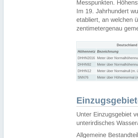
Messpunkten. Höhensy
Im 19. Jahrhundert wu
etabliert, an welchen 
zentimetergenau gem
Deutschland
Höhennetz
Bezeichnung
DHHN2016
Meter über Normalhöhennul
DHHN92
Meter über Normalhöhennul
DHHN12
Meter über Normalnull (m. 
SNN76
Meter über Höhennormal (m
Einzugsgebiet
Unter Einzugsgebiet v
unterirdisches Wasser
Allgemeine Bestandtei