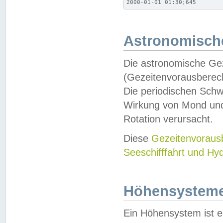
2000-01-01 01:30;645
Astronomische
Die astronomische Gez
(Gezeitenvorausberec
Die periodischen Schw
Wirkung von Mond und
Rotation verursacht.
Diese
Gezeitenvorau
Seeschifffahrt und Hy
Höhensystem
Ein Höhensystem ist e