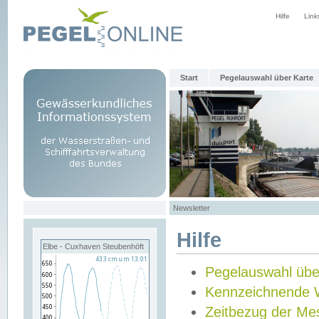
Hilfe
Link
Start
Pegelauswahl über Karte
Newsletter
Hilfe
Elbe - Cuxhaven Steubenhöft
Pegelauswahl übe
Kennzeichnende 
Zeitbezug der Me