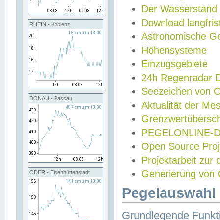
Der Wasserstand
Download langfris
RHEIN - Koblenz
Astronomische Gez
Höhensysteme
Einzugsgebiete
24h Regenradar
Seezeichen von 
DONAU - Passau
Aktualität der Me
Grenzwertübersch
PEGELONLINE-Di
Open Source Projek
Projektarbeit zur
Generierung von 
ODER - Eisenhüttenstadt
Pegelauswahl 
Grundlegende Funkti