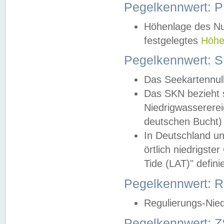
Pegelkennwert: 
Höhenlage des Nul
festgelegtes
Höhe
Pegelkennwert: 
Das Seekartennull
Das SKN bezieht s
Niedrigwassererei
deutschen Bucht) 
In Deutschland un
örtlich niedrigst
Tide (LAT)" definie
Pegelkennwert:
Regulierungs-Nie
Pegelkennwert: Z