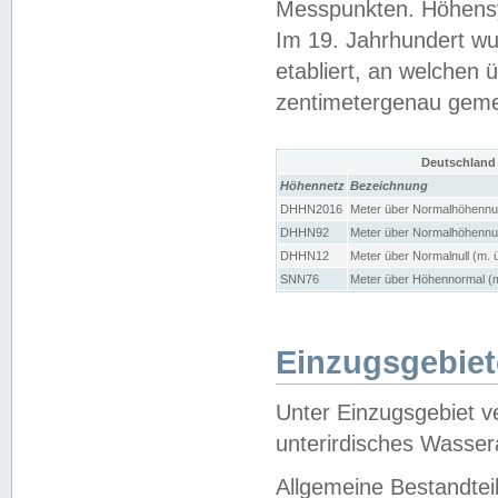
Messpunkten. Höhensy
Im 19. Jahrhundert wu
etabliert, an welchen 
zentimetergenau gem
Deutschland
Höhennetz
Bezeichnung
DHHN2016
Meter über Normalhöhennul
DHHN92
Meter über Normalhöhennul
DHHN12
Meter über Normalnull (m. 
SNN76
Meter über Höhennormal (m
Einzugsgebiet
Unter Einzugsgebiet v
unterirdisches Wasser
Allgemeine Bestandtei