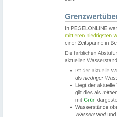
Grenzwertüber
In PEGELONLINE werde
mittleren niedrigsten
einer Zeitspanne in Be
Die farblichen Abstuf
aktuellen Wasserstand
Ist der aktuelle 
als
niedriger Was
Liegt der aktue
gilt dies als
mittle
mit
Grün
dargestel
Wasserstände obe
Wasserstand
und