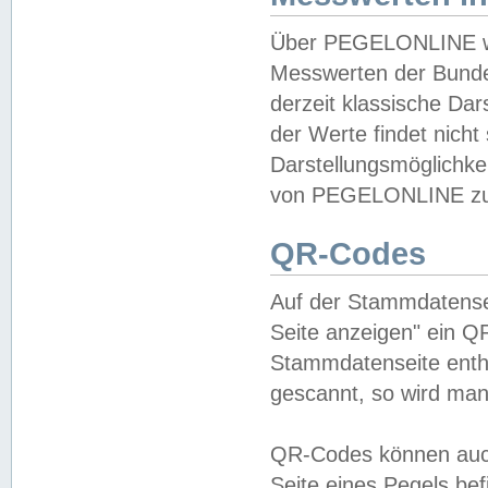
Über PEGELONLINE wer
Messwerten der Bundes
derzeit klassische Da
der Werte findet nicht 
Darstellungsmöglichkei
von PEGELONLINE zu 
QR-Codes
Auf der Stammdatensei
Seite anzeigen" ein Q
Stammdatenseite enthä
gescannt, so wird man
QR-Codes können auc
Seite eines Pegels be