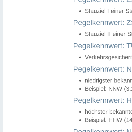
Stauziel I einer S
Pegelkennwert: Z
Stauziel II einer 
Pegelkennwert:
Verkehrsgesichert
Pegelkennwert:
niedrigster bekan
Beispiel: NNW (3
Pegelkennwert:
höchster bekannt
Beispiel: HHW (1
Pegelkennwert: 