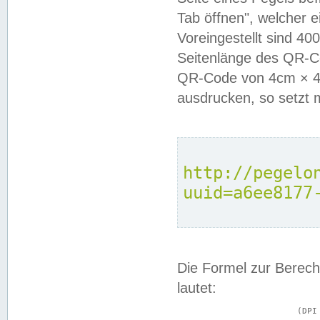
Tab öffnen", welcher 
Voreingestellt sind 4
Seitenlänge des QR-C
QR-Code von 4cm × 4c
ausdrucken, so setzt 
http://pegelo
uuid=a6ee8177
Die Formel zur Berech
lautet:
			(DPI × Druckkantenlänge in cm) ÷ 2,54 = Kantenlänge in Pixel
