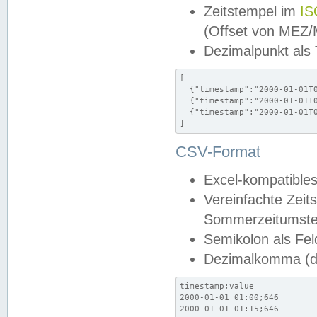
Zeitstempel im
IS
(Offset von MEZ
Dezimalpunkt als
[

  {"timestamp":"2000-01-01T0
  {"timestamp":"2000-01-01T0
  {"timestamp":"2000-01-01T0
]
CSV-Format
Excel-kompatibles
Vereinfachte Zeit
Sommerzeitumstel
Semikolon als Fel
Dezimalkomma (de
timestamp;value

2000-01-01 01:00;646

2000-01-01 01:15;646
