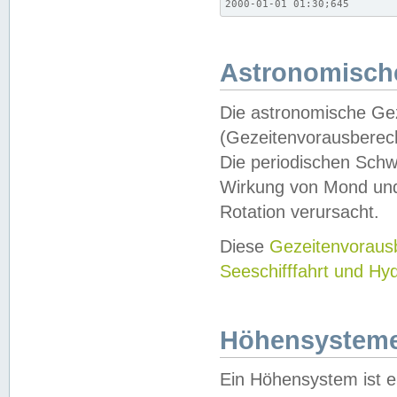
2000-01-01 01:30;645
Astronomische
Die astronomische Gez
(Gezeitenvorausberec
Die periodischen Schw
Wirkung von Mond und
Rotation verursacht.
Diese
Gezeitenvorau
Seeschifffahrt und Hy
Höhensystem
Ein Höhensystem ist e