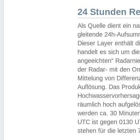
24 Stunden R
Als Quelle dient ein n
gleitende 24h-Aufsum
Dieser Layer enthält
handelt es sich um di
angeeichten“ Radarnie
der Radar- mit den O
Mittelung von Differe
Auflösung. Das Produk
Hochwasservorhersagez
räumlich hoch aufgelö
werden ca. 30 Minuten
UTC ist gegen 0130 UTC
stehen für die letzten