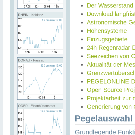
Der Wasserstand
Download langfris
RHEIN - Koblenz
Astronomische Gez
Höhensysteme
Einzugsgebiete
24h Regenradar
Seezeichen von 
DONAU - Passau
Aktualität der Me
Grenzwertübersch
PEGELONLINE-Di
Open Source Projek
Projektarbeit zur
Generierung von 
ODER - Eisenhüttenstadt
Pegelauswahl 
Grundlegende Funkti