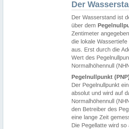
Der Wasserst
Der Wasserstand ist d
über dem
Pegelnullp
Zentimeter angegeben
die lokale Wassertie
aus. Erst durch die A
Wert des Pegelnullpun
Normalhöhennull (NHN
Pegelnullpunkt (PNP)
Der Pegelnullpunkt ei
absolut und wird auf
Normalhöhennull (NHN
den Betreiber des Pege
eine lange Zeit geme
Die Pegellatte wird s