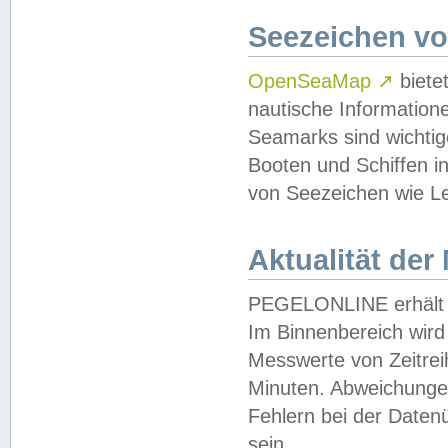
Seezeichen v
OpenSeaMap
↗
biete
nautische Information
Seamarks sind wichtig
Booten und Schiffen i
von Seezeichen wie Le
Aktualität der
PEGELONLINE erhält u
Im Binnenbereich wird 
Messwerte von Zeitreih
Minuten. Abweichungen
Fehlern bei der Daten
sein.