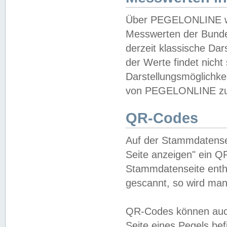
Über PEGELONLINE wer
Messwerten der Bundes
derzeit klassische Da
der Werte findet nicht 
Darstellungsmöglichkei
von PEGELONLINE zu 
QR-Codes
Auf der Stammdatensei
Seite anzeigen" ein Q
Stammdatenseite enthä
gescannt, so wird man
QR-Codes können auc
Seite eines Pegels be