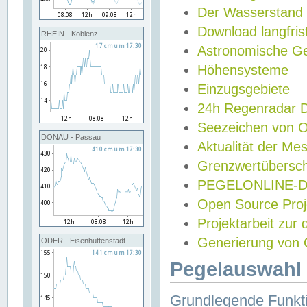
Der Wasserstand
Download langfris
RHEIN - Koblenz
Astronomische Gez
Höhensysteme
Einzugsgebiete
24h Regenradar
Seezeichen von 
DONAU - Passau
Aktualität der Me
Grenzwertübersch
PEGELONLINE-Di
Open Source Projek
Projektarbeit zur
Generierung von 
ODER - Eisenhüttenstadt
Pegelauswahl 
Grundlegende Funkti