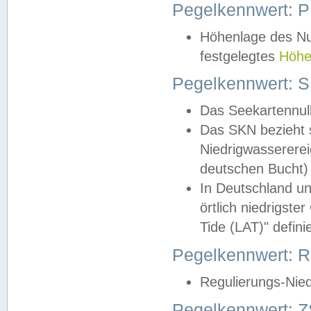
Pegelkennwert: 
Höhenlage des Nul
festgelegtes
Höhe
Pegelkennwert: 
Das Seekartennull
Das SKN bezieht s
Niedrigwassererei
deutschen Bucht) 
In Deutschland un
örtlich niedrigst
Tide (LAT)" definie
Pegelkennwert:
Regulierungs-Nie
Pegelkennwert: Z