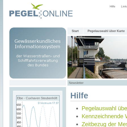
Hilfe
Link
Start
Pegelauswahl über Karte
Newsletter
Hilfe
Elbe - Cuxhaven Steubenhöft
Pegelauswahl übe
Kennzeichnende 
Zeitbezug der Me