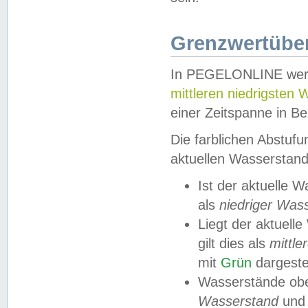
Grenzwertüber
In PEGELONLINE werde
mittleren niedrigsten
einer Zeitspanne in Be
Die farblichen Abstuf
aktuellen Wasserstand
Ist der aktuelle 
als
niedriger Was
Liegt der aktue
gilt dies als
mittle
mit
Grün
dargestel
Wasserstände obe
Wasserstand
und