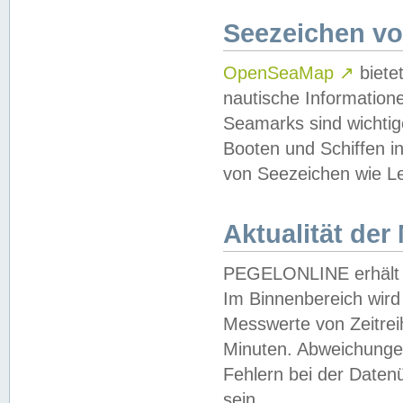
Seezeichen v
OpenSeaMap
↗
biete
nautische Information
Seamarks sind wichtig
Booten und Schiffen i
von Seezeichen wie Le
Aktualität der
PEGELONLINE erhält u
Im Binnenbereich wird 
Messwerte von Zeitreih
Minuten. Abweichungen
Fehlern bei der Daten
sein.