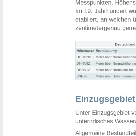
Messpunkten. Höhensy
Im 19. Jahrhundert wu
etabliert, an welchen 
zentimetergenau gem
Deutschland
Höhennetz
Bezeichnung
DHHN2016
Meter über Normalhöhennul
DHHN92
Meter über Normalhöhennul
DHHN12
Meter über Normalnull (m. 
SNN76
Meter über Höhennormal (m
Einzugsgebiet
Unter Einzugsgebiet v
unterirdisches Wasser
Allgemeine Bestandtei