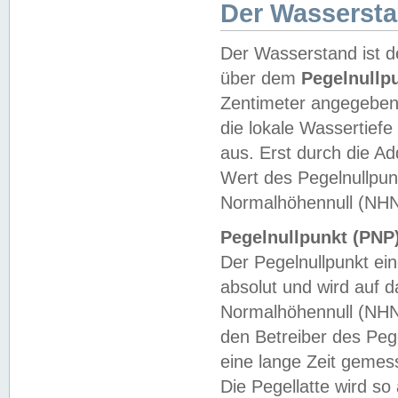
Der Wasserst
Der Wasserstand ist d
über dem
Pegelnullp
Zentimeter angegeben
die lokale Wassertie
aus. Erst durch die A
Wert des Pegelnullpun
Normalhöhennull (NHN
Pegelnullpunkt (PNP)
Der Pegelnullpunkt ei
absolut und wird auf
Normalhöhennull (NHN
den Betreiber des Pege
eine lange Zeit geme
Die Pegellatte wird s