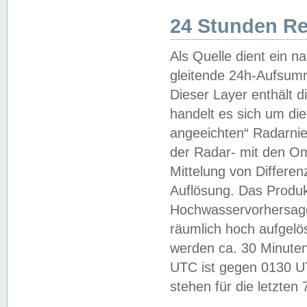
24 Stunden R
Als Quelle dient ein n
gleitende 24h-Aufsum
Dieser Layer enthält
handelt es sich um di
angeeichten“ Radarnie
der Radar- mit den O
Mittelung von Differe
Auflösung. Das Produk
Hochwasservorhersagez
räumlich hoch aufgelö
werden ca. 30 Minuten
UTC ist gegen 0130 UTC
stehen für die letzten