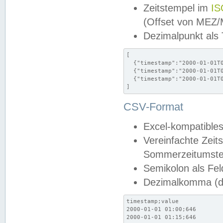
Zeitstempel im
IS
(Offset von MEZ
Dezimalpunkt als
[

  {"timestamp":"2000-01-01T0
  {"timestamp":"2000-01-01T0
  {"timestamp":"2000-01-01T0
]
CSV-Format
Excel-kompatibles
Vereinfachte Zeit
Sommerzeitumstel
Semikolon als Fel
Dezimalkomma (de
timestamp;value

2000-01-01 01:00;646

2000-01-01 01:15;646
