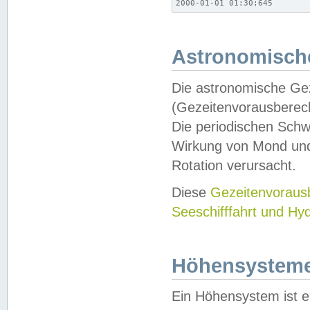
2000-01-01 01:30;645
Astronomische
Die astronomische Gez
(Gezeitenvorausberec
Die periodischen Schw
Wirkung von Mond und
Rotation verursacht.
Diese
Gezeitenvorau
Seeschifffahrt und Hy
Höhensystem
Ein Höhensystem ist e