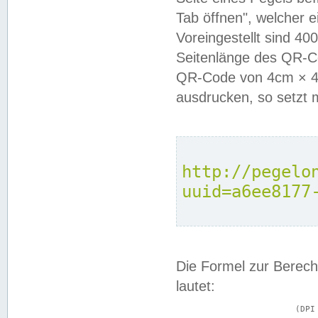
Tab öffnen", welcher 
Voreingestellt sind 4
Seitenlänge des QR-C
QR-Code von 4cm × 4c
ausdrucken, so setzt 
http://pegelo
uuid=a6ee8177
Die Formel zur Berech
lautet:
			(DPI × Druckkantenlänge in cm) ÷ 2,54 = Kantenlänge in Pixel
