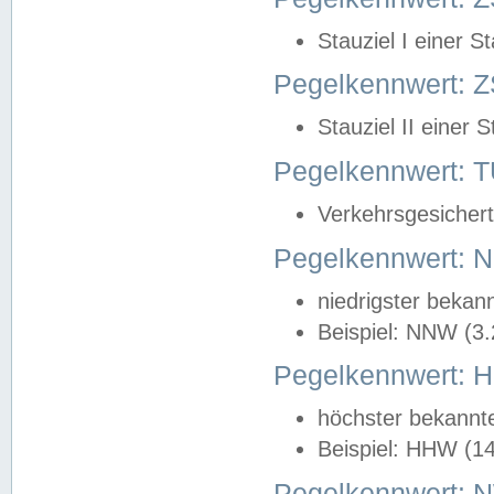
Stauziel I einer S
Pegelkennwert: Z
Stauziel II einer 
Pegelkennwert:
Verkehrsgesichert
Pegelkennwert:
niedrigster bekan
Beispiel: NNW (3
Pegelkennwert:
höchster bekannt
Beispiel: HHW (1
Pegelkennwert: 