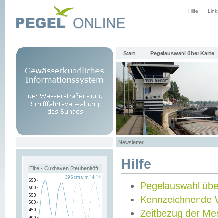
Hilfe
Link
Start
Pegelauswahl über Karte
Newsletter
Hilfe
Elbe - Cuxhaven Steubenhöft
Pegelauswahl übe
Kennzeichnende 
Zeitbezug der Me