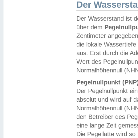
Der Wasserst
Der Wasserstand ist d
über dem
Pegelnullp
Zentimeter angegeben
die lokale Wassertie
aus. Erst durch die A
Wert des Pegelnullpun
Normalhöhennull (NHN
Pegelnullpunkt (PNP)
Der Pegelnullpunkt ei
absolut und wird auf
Normalhöhennull (NHN
den Betreiber des Pege
eine lange Zeit geme
Die Pegellatte wird s