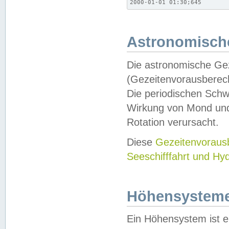
2000-01-01 01:30;645
Astronomische
Die astronomische Gez
(Gezeitenvorausberec
Die periodischen Schw
Wirkung von Mond und
Rotation verursacht.
Diese
Gezeitenvorau
Seeschifffahrt und Hy
Höhensystem
Ein Höhensystem ist e