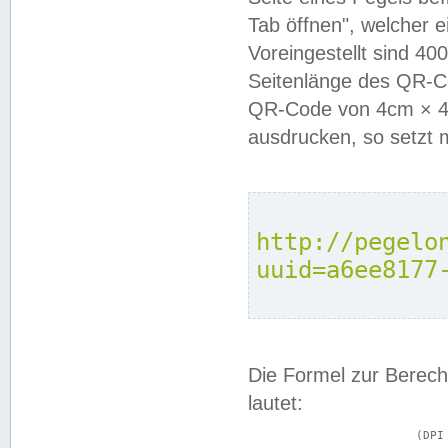
Tab öffnen", welcher 
Voreingestellt sind 4
Seitenlänge des QR-C
QR-Code von 4cm × 4c
ausdrucken, so setzt 
http://pegelo
uuid=a6ee8177
Die Formel zur Berech
lautet:
			(DPI × Druckkantenlänge in cm) ÷ 2,54 = Kantenlänge in Pixel
