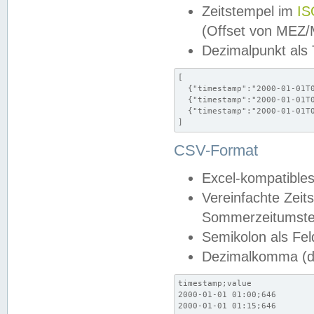
Zeitstempel im
IS
(Offset von MEZ
Dezimalpunkt als
[

  {"timestamp":"2000-01-01T0
  {"timestamp":"2000-01-01T0
  {"timestamp":"2000-01-01T0
]
CSV-Format
Excel-kompatibles
Vereinfachte Zeit
Sommerzeitumstel
Semikolon als Fel
Dezimalkomma (de
timestamp;value

2000-01-01 01:00;646

2000-01-01 01:15;646
