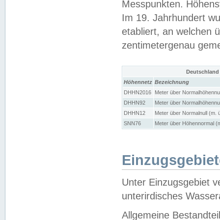
Messpunkten. Höhensy
Im 19. Jahrhundert wu
etabliert, an welchen 
zentimetergenau gem
Deutschland
Höhennetz
Bezeichnung
DHHN2016
Meter über Normalhöhennul
DHHN92
Meter über Normalhöhennul
DHHN12
Meter über Normalnull (m. 
SNN76
Meter über Höhennormal (m
Einzugsgebiet
Unter Einzugsgebiet v
unterirdisches Wasser
Allgemeine Bestandtei