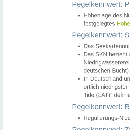
Pegelkennwert: 
Höhenlage des Nul
festgelegtes
Höhe
Pegelkennwert: 
Das Seekartennull
Das SKN bezieht s
Niedrigwassererei
deutschen Bucht) 
In Deutschland un
örtlich niedrigst
Tide (LAT)" definie
Pegelkennwert:
Regulierungs-Nie
Pegelkennwert: Z