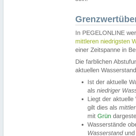
Grenzwertüber
In PEGELONLINE werde
mittleren niedrigsten
einer Zeitspanne in Be
Die farblichen Abstuf
aktuellen Wasserstand
Ist der aktuelle 
als
niedriger Was
Liegt der aktue
gilt dies als
mittle
mit
Grün
dargestel
Wasserstände obe
Wasserstand
und