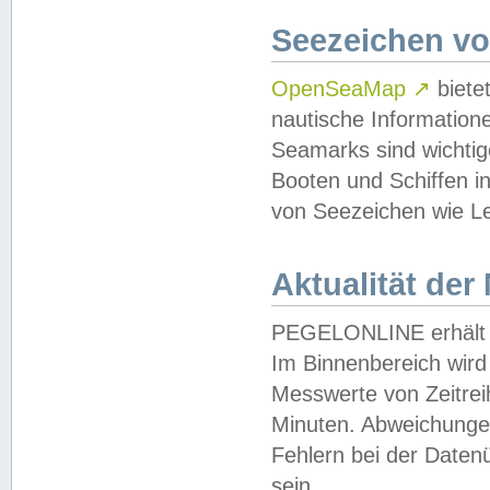
Seezeichen v
OpenSeaMap
↗
biete
nautische Information
Seamarks sind wichtig
Booten und Schiffen i
von Seezeichen wie Le
Aktualität der
PEGELONLINE erhält u
Im Binnenbereich wird 
Messwerte von Zeitreih
Minuten. Abweichungen
Fehlern bei der Daten
sein.