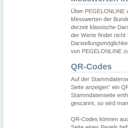
Über PEGELONLINE wer
Messwerten der Bundes
derzeit klassische Da
der Werte findet nicht 
Darstellungsmöglichkei
von PEGELONLINE zu 
QR-Codes
Auf der Stammdatensei
Seite anzeigen" ein Q
Stammdatenseite enthä
gescannt, so wird man
QR-Codes können auc
Seite eines Pegels be