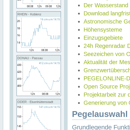
Der Wasserstand
Download langfris
RHEIN - Koblenz
Astronomische Gez
Höhensysteme
Einzugsgebiete
24h Regenradar
Seezeichen von 
DONAU - Passau
Aktualität der Me
Grenzwertübersch
PEGELONLINE-Di
Open Source Projek
Projektarbeit zur
Generierung von 
ODER - Eisenhüttenstadt
Pegelauswahl 
Grundlegende Funkti