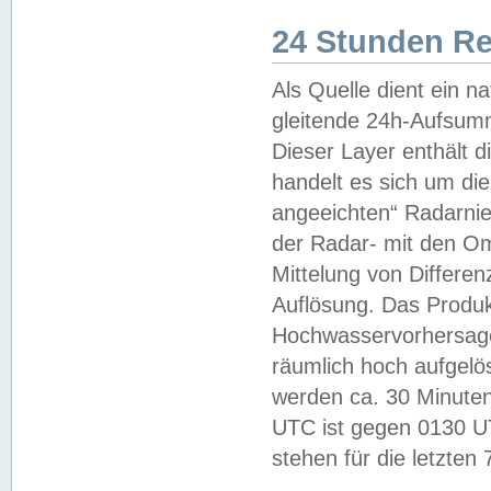
24 Stunden R
Als Quelle dient ein n
gleitende 24h-Aufsum
Dieser Layer enthält
handelt es sich um di
angeeichten“ Radarnie
der Radar- mit den O
Mittelung von Differe
Auflösung. Das Produk
Hochwasservorhersagez
räumlich hoch aufgelö
werden ca. 30 Minuten
UTC ist gegen 0130 UTC
stehen für die letzten