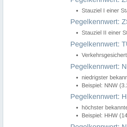
Stauziel I einer S
Pegelkennwert: Z
Stauziel II einer 
Pegelkennwert:
Verkehrsgesichert
Pegelkennwert:
niedrigster bekan
Beispiel: NNW (3
Pegelkennwert:
höchster bekannt
Beispiel: HHW (1
Pegelkennwert: 