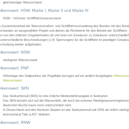
gleichwertiger Wasserstand
lkennwert: HSW, Marke I, Marke II und Marke III
HSW – höchster Schifffahrtswasserstand
in Zusammenarbeit der Wasserstraßen- und Schifffahrtsverwaltung des Bundes mit den Bund
standes an ausgewählten Pegeln und dienen als Richtwerte für den Betrieb der Schifffahrt. 
n von den örtlichen Gegebenheiten ab und sind von Gewässer zu Gewässer unterschiedlich
 unterschiedliche Beschränkungen (z.B. Sperrungen) für die Schifffahrt im jeweiligen Gewäss
schreitung wieder aufgehoben.
lkennwert: NSW
niedrigster Wasserstand
lkennwert: PNP
Höhenlage des Nullpunktes der Pegellatte bezogen auf ein amtlich festgelegtes
Höhensys
Wasserstand
.
lkennwert: SKN
Das Seekartennull (SKN) ist eine örtliche Mindesttiefenangabe in Seekarten.
Das SKN bezieht sich auf die Wassertiefe, die auch bei extemen Niedrigwasserereignissen
deutschen Bucht) kaum noch unterschritten wird.
In Deutschland und den Nordsee-Staaten ist das Seekartennull seit 2005 als örtlich nie
Astronomical Tide (LAT)" definiert.
lkennwert: RNW