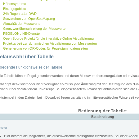
Höhensysteme
Einzugsgebiete
24h Regenradar DWD
Seezeichen von OpenSeaMap.org
Aktualität der Messwerte
Grenzwertüberschreitung der Messwerte
PEGELONLINE-Dienste
Open Source Projekt für die interaktive Online Visualisierung
Projektarbeit zur dynamischen Visualisierung von Messwerten
Generierung von QR-Codes für Pegelstammdatenseiten
elauswahl über Tabelle
legende Funktionsweise der Tabelle
die Tabelle können Pegel gefunden werden und deren Messwerte heruntergeladen oder visuali
vascript deaktiviert oder nicht verfügbar so muss jede Änderung mit der Bestätigung des "Filt
int nur bei deaktiviertem Javascript. Bei eingeschaltetem Javascript aktualisieren sich alle 
itstempel in den Dateien beim Download liegen ganzjährig in mitteleuropäischer Winterzeit vo
Bedienung der Tabelle:
Beschreibung
meter
Hier besteht die Möglichkeit, die auszuwertende Messgröße einzustellen. Bei einer Ände