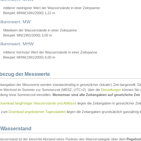
mittlerer niedrigster Wert der Wasserstände in einer Zeitspanne
Beispiel: MNW(1991/2000) 1,22 m
lkennwert: MW
Mittelwert der Wasserstände in einer Zeitspanne
Beispiel: MN(1991/2000) 3,00 m
elkennwert: MHW
mittlerer höchster Wert der Wasserstände in einer Zeitspanne
Beispiel: MHW(1991/2000) 6,00 m
tbezug der Messwerte
itangaben der Messwerte werden standardmäßig in gesetzlicher (lokaler) Zeit dargestellt. D
em Wechsel im Sommer zur Sommerzeit (MESZ, UTC+2). über die
Einstellungen
können Sie d
ellung ohne Sommerzeit einstellen.
Momentan sind alle Zeitangaben auf gesetzliche Zeit e
Download langfristiger Wasserstände und Abflüsse
liegen die Zeitangaben in gesetzlicher Zeit
n zum
Download angebotenen Tagesdateien
liegen die Zeitangaben grundsätzlich ganzjährig in
 Wasserstand
asserstand ist der lotrechte Abstand eines Punktes des Wasserspiegels über dem
Pegelnul