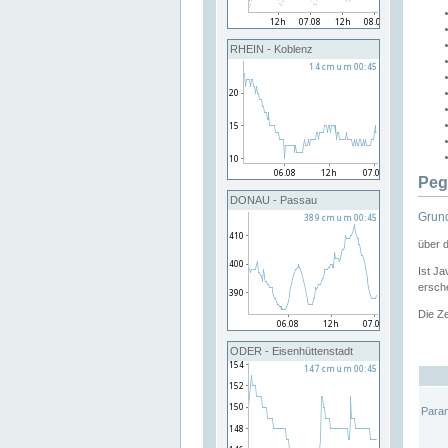
RHEIN - Koblenz
Peg
DONAU - Passau
Grund
über 
Ist Ja
ersche
Die Ze
ODER - Eisenhüttenstadt
Para