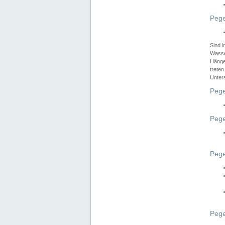
Pege
Sind 
Wasser
Hänge
treten
Unter
Pege
Pege
Pege
Pege