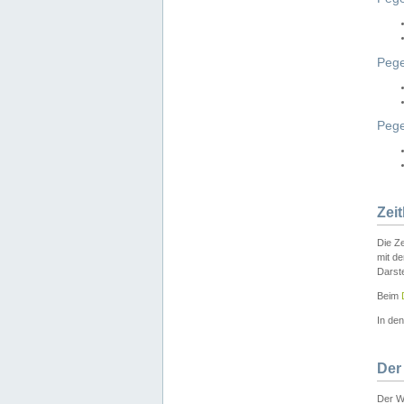
Pege
Peg
Zei
Die Ze
mit d
Darst
Beim
In de
Der
Der W