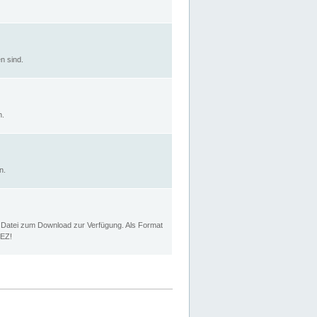
n sind.
n.
n.
p Datei zum Download zur Verfügung. Als Format
MEZ!