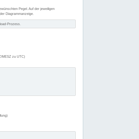
wünschten Pegel. Auf der jeweiligen
 der Diagrammanzeige.
load-Prozess.
MEZ/MESZ zu UTC)
lung)