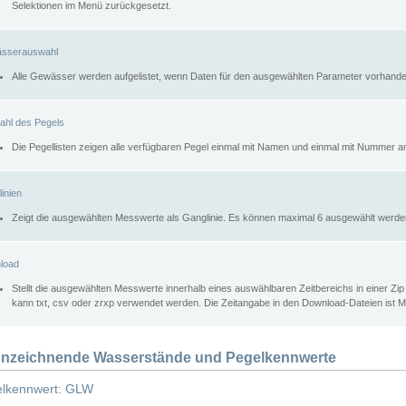
Selektionen im Menü zurückgesetzt.
sserauswahl
Alle Gewässer werden aufgelistet, wenn Daten für den ausgewählten Parameter vorhande
ahl des Pegels
Die Pegellisten zeigen alle verfügbaren Pegel einmal mit Namen und einmal mit Nummer a
inien
Zeigt die ausgewählten Messwerte als Ganglinie. Es können maximal 6 ausgewählt werde
load
Stellt die ausgewählten Messwerte innerhalb eines auswählbaren Zeitbereichs in einer Zi
kann txt, csv oder zrxp verwendet werden. Die Zeitangabe in den Download-Dateien ist 
nzeichnende Wasserstände und Pegelkennwerte
lkennwert: GLW