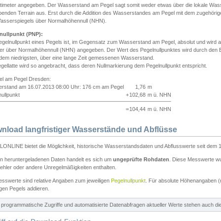
ntimeter angegeben. Der Wasserstand am Pegel sagt somit weder etwas über die lokale Wa
enden Terrain aus. Erst durch die Addition des Wasserstandes am Pegel mit dem zugehörig
asserspiegels über Normalhöhennull (NHN).
nullpunkt (PNP):
egelnullpunkt eines Pegels ist, im Gegensatz zum Wasserstand am Pegel, absolut und wir
ter über Normalhöhennull (NHN) angegeben. Der Wert des Pegelnullpunktes wird durch den Bet
 dem niedrigsten, über eine lange Zeit gemessenen Wasserstand.
gellatte wird so angebracht, dass deren Nullmarkierung dem Pegelnullpunkt entspricht.
iel am Pegel Dresden:
rstand am 16.07.2013 08:00 Uhr: 176 cm am Pegel
1,76
m
ullpunkt
+
102,68
m ü. NHN
=
104,44
m ü. NHN
nload langfristiger Wasserstände und Abflüsse
ONLINE bietet die Möglichkeit, historische Wasserstandsdaten und Abflusswerte seit dem 1
en heruntergeladenen Daten handelt es sich um
ungeprüfte Rohdaten
. Diese Messwerte wur
ehler oder andere Unregelmäßigkeiten enthalten.
esswerte sind relative Angaben zum jeweiligen
Pegelnullpunkt
. Für absolute Höhenangaben 
igen Pegels addieren.
ür programmatische Zugriffe und automatisierte Datenabfragen aktueller Werte stehen auch d