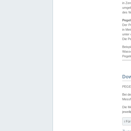
in Ze
umgeb
des W
Pegel
Der P
in Me
unter
Die Pe
Beisp
Wasse
Pegeln
Dow
PEGEL
Bei d
Messf
Die M
jeweil
ℹ️ F