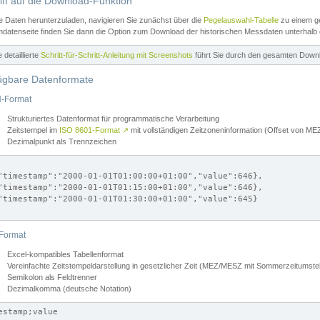
iff auf die Download-Funktion
e Daten herunterzuladen, navigieren Sie zunächst über die
Pegelauswahl-Tabelle
zu einem ge
datenseite finden Sie dann die Option zum Download der historischen Messdaten unterhalb
ne detaillierte
Schritt-für-Schritt-Anleitung mit Screenshots
führt Sie durch den gesamten Down
ügbare Datenformate
-Format
Strukturiertes Datenformat für programmatische Verarbeitung
Zeitstempel im
ISO 8601-Format
↗
mit vollständigen Zeitzoneninformation (Offset von 
Dezimalpunkt als Trennzeichen
"timestamp":"2000-01-01T01:00:00+01:00","value":646},

"timestamp":"2000-01-01T01:15:00+01:00","value":646},

"timestamp":"2000-01-01T01:30:00+01:00","value":645}

Format
Excel-kompatibles Tabellenformat
Vereinfachte Zeitstempeldarstellung in gesetzlicher Zeit (MEZ/MESZ mit Sommerzeitumstel
Semikolon als Feldtrenner
Dezimalkomma (deutsche Notation)
estamp;value
