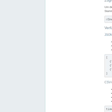
Zugr
Um di
Stamm
ℹ️ Ei
Verf
JSON
[

  {
  {
  {
]
CSV-
tim