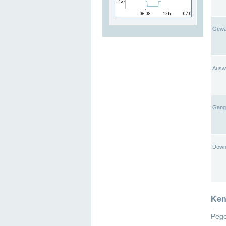
Gewä
Ausw
Gangl
Down
Ken
Pege