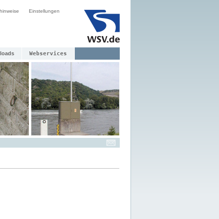
hinweise
Einstellungen
loads
Webservices