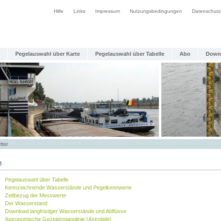
Hilfe
Links
Impressum
Nutzungsbedingungen
Datenschutz
Pegelauswahl über Karte
Pegelauswahl über Tabelle
Abo
Down
tter
e
Pegelauswahl über Tabelle
Kennzeichnende Wasserstände und Pegelkennwerte
Zeitbezug der Messwerte
Der Wasserstand
Download langfristiger Wasserstände und Abflüsse
Astronomische Gezeitenganglinie (Astrotide)