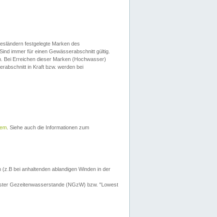
esländern festgelegte Marken des
Sind immer für einen Gewässerabschnitt gültig.
. Bei Erreichen dieser Marken (Hochwasser)
erabschnitt in Kraft bzw. werden bei
tem
. Siehe auch die Informationen zum
 (z.B bei anhaltenden ablandigen Winden in der
drigster Gezeitenwasserstande (NGzW) bzw. "Lowest