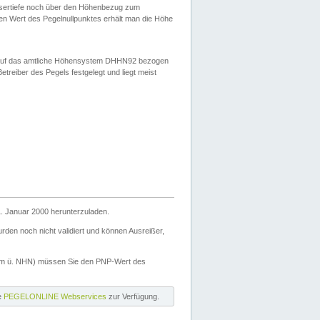
ssertiefe noch über den Höhenbezug zum
en Wert des Pegelnullpunktes erhält man die Höhe
d auf das amtliche Höhensystem DHHN92 bezogen
reiber des Pegels festgelegt und liegt meist
. Januar 2000 herunterzuladen.
den noch nicht validiert und können Ausreißer,
(m ü. NHN) müssen Sie den PNP-Wert des
ie
PEGELONLINE Webservices
zur Verfügung.