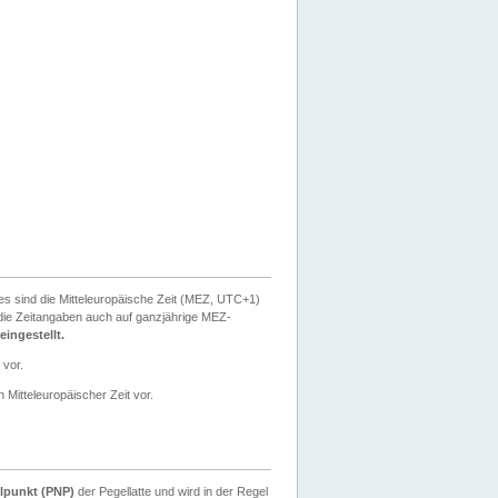
ies sind die Mitteleuropäische Zeit (MEZ, UTC+1)
ie Zeitangaben auch auf ganzjährige MEZ-
ingestellt.
 vor.
 Mitteleuropäischer Zeit vor.
lpunkt (PNP)
der Pegellatte und wird in der Regel