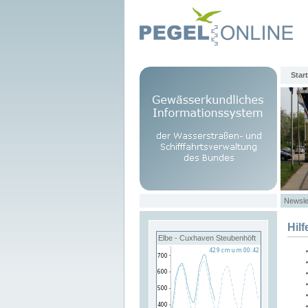
Start
Newsle
Hilf
Elbe - Cuxhaven Steubenhöft