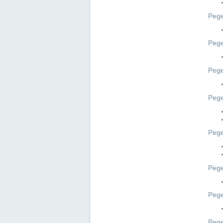
Pege
Pege
Peg
Pege
Pege
Pege
Pege
Peg