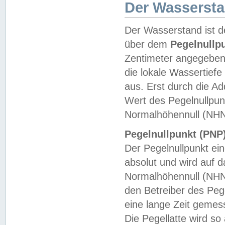
Der Wasserst
Der Wasserstand ist d
über dem
Pegelnullp
Zentimeter angegeben
die lokale Wassertie
aus. Erst durch die A
Wert des Pegelnullpun
Normalhöhennull (NHN
Pegelnullpunkt (PNP)
Der Pegelnullpunkt ei
absolut und wird auf
Normalhöhennull (NHN
den Betreiber des Pege
eine lange Zeit geme
Die Pegellatte wird s