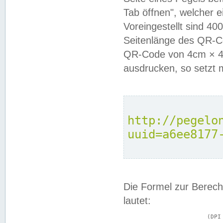
Tab öffnen", welcher 
Voreingestellt sind 4
Seitenlänge des QR-C
QR-Code von 4cm × 4c
ausdrucken, so setzt 
http://pegelo
uuid=a6ee8177
Die Formel zur Berech
lautet:
			(DPI × Druckkantenlänge in cm) ÷ 2,54 = Kantenlänge in Pixel
