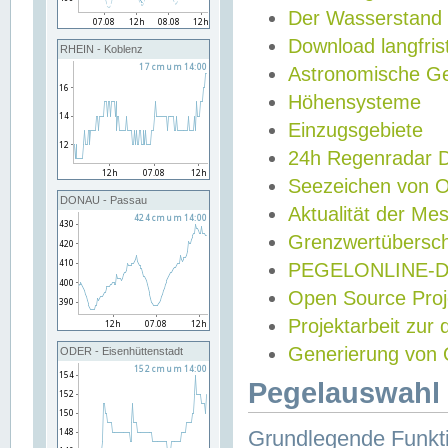
Der Wasserstand
Download langfris
RHEIN - Koblenz
Astronomische Gez
Höhensysteme
Einzugsgebiete
24h Regenradar
Seezeichen von 
DONAU - Passau
Aktualität der Me
Grenzwertübersch
PEGELONLINE-Di
Open Source Projek
Projektarbeit zur
Generierung von 
ODER - Eisenhüttenstadt
Pegelauswahl 
Grundlegende Funkti