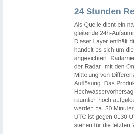
24 Stunden R
Als Quelle dient ein n
gleitende 24h-Aufsum
Dieser Layer enthält
handelt es sich um di
angeeichten“ Radarnie
der Radar- mit den O
Mittelung von Differe
Auflösung. Das Produk
Hochwasservorhersagez
räumlich hoch aufgelö
werden ca. 30 Minuten
UTC ist gegen 0130 UTC
stehen für die letzten