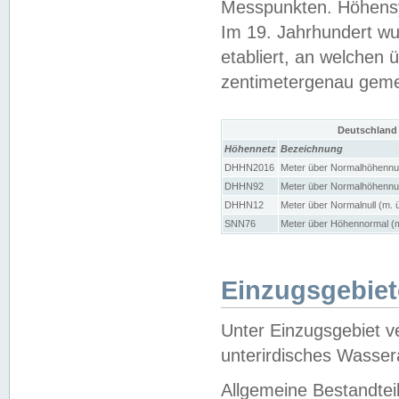
Messpunkten. Höhensy
Im 19. Jahrhundert wu
etabliert, an welchen 
zentimetergenau gem
Deutschland
Höhennetz
Bezeichnung
DHHN2016
Meter über Normalhöhennul
DHHN92
Meter über Normalhöhennul
DHHN12
Meter über Normalnull (m. 
SNN76
Meter über Höhennormal (m
Einzugsgebiet
Unter Einzugsgebiet v
unterirdisches Wasser
Allgemeine Bestandtei