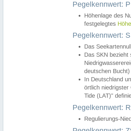
Pegelkennwert: 
Höhenlage des Nul
festgelegtes
Höhe
Pegelkennwert: 
Das Seekartennull
Das SKN bezieht s
Niedrigwassererei
deutschen Bucht) 
In Deutschland un
örtlich niedrigst
Tide (LAT)" definie
Pegelkennwert:
Regulierungs-Nie
Pegelkennwert: Z