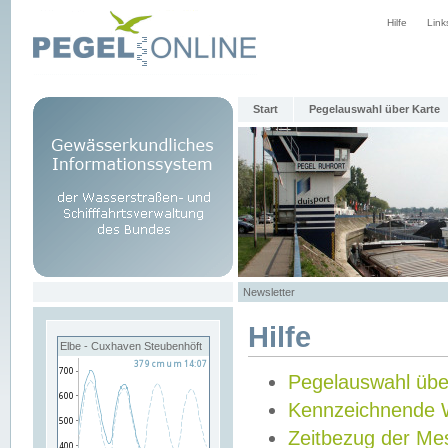
Hilfe
Link
Start
Pegelauswahl über Karte
Newsletter
Hilfe
Elbe - Cuxhaven Steubenhöft
Pegelauswahl übe
Kennzeichnende 
Zeitbezug der Me