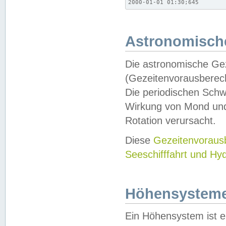
2000-01-01 01:30;645
Astronomische
Die astronomische Gez
(Gezeitenvorausberec
Die periodischen Schw
Wirkung von Mond und
Rotation verursacht.
Diese
Gezeitenvorau
Seeschifffahrt und Hy
Höhensystem
Ein Höhensystem ist e