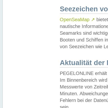
Seezeichen v
OpenSeaMap
↗
biete
nautische Information
Seamarks sind wichtig
Booten und Schiffen i
von Seezeichen wie Le
Aktualität der
PEGELONLINE erhält u
Im Binnenbereich wird 
Messwerte von Zeitreih
Minuten. Abweichungen
Fehlern bei der Daten
sein.