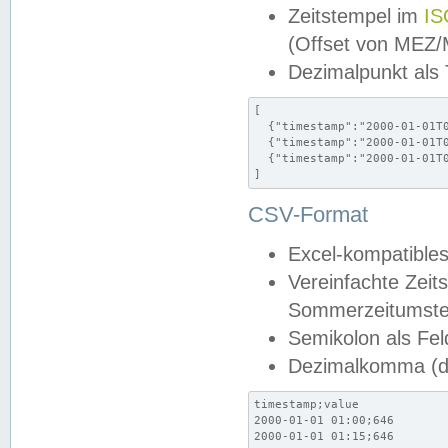
Zeitstempel im
IS
(Offset von MEZ
Dezimalpunkt als
[

  {"timestamp":"2000-01-01T0
  {"timestamp":"2000-01-01T0
  {"timestamp":"2000-01-01T0
]
CSV-Format
Excel-kompatibles
Vereinfachte Zeit
Sommerzeitumstel
Semikolon als Fel
Dezimalkomma (de
timestamp;value

2000-01-01 01:00;646

2000-01-01 01:15;646
