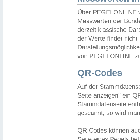
Über PEGELONLINE wer
Messwerten der Bundes
derzeit klassische Da
der Werte findet nicht 
Darstellungsmöglichkei
von PEGELONLINE zu 
QR-Codes
Auf der Stammdatensei
Seite anzeigen" ein Q
Stammdatenseite enthä
gescannt, so wird man
QR-Codes können auc
Seite eines Pegels be