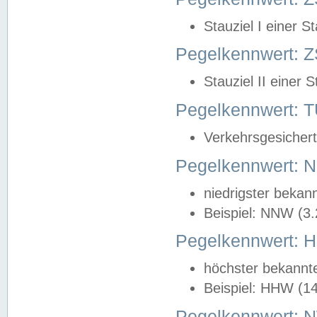
Stauziel I einer S
Pegelkennwert: Z
Stauziel II einer 
Pegelkennwert:
Verkehrsgesichert
Pegelkennwert:
niedrigster bekan
Beispiel: NNW (3
Pegelkennwert:
höchster bekannt
Beispiel: HHW (1
Pegelkennwert: 