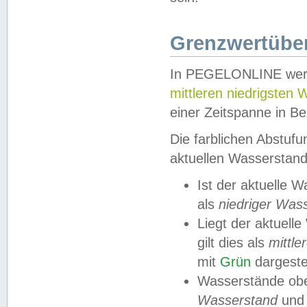
Grenzwertüber
In PEGELONLINE werde
mittleren niedrigsten
einer Zeitspanne in Be
Die farblichen Abstuf
aktuellen Wasserstand
Ist der aktuelle 
als
niedriger Was
Liegt der aktue
gilt dies als
mittle
mit
Grün
dargestel
Wasserstände obe
Wasserstand
und