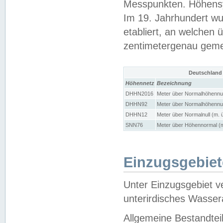
Messpunkten. Höhensy
Im 19. Jahrhundert wu
etabliert, an welchen 
zentimetergenau gem
Deutschland
Höhennetz
Bezeichnung
DHHN2016
Meter über Normalhöhennul
DHHN92
Meter über Normalhöhennul
DHHN12
Meter über Normalnull (m. 
SNN76
Meter über Höhennormal (m
Einzugsgebiet
Unter Einzugsgebiet v
unterirdisches Wasser
Allgemeine Bestandtei