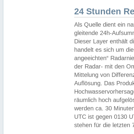
24 Stunden R
Als Quelle dient ein n
gleitende 24h-Aufsum
Dieser Layer enthält
handelt es sich um di
angeeichten“ Radarnie
der Radar- mit den O
Mittelung von Differe
Auflösung. Das Produk
Hochwasservorhersagez
räumlich hoch aufgelö
werden ca. 30 Minuten
UTC ist gegen 0130 UTC
stehen für die letzten