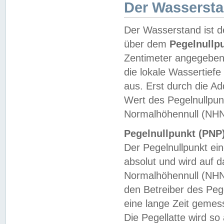
Der Wasserst
Der Wasserstand ist d
über dem
Pegelnullp
Zentimeter angegeben
die lokale Wassertie
aus. Erst durch die A
Wert des Pegelnullpun
Normalhöhennull (NHN
Pegelnullpunkt (PNP)
Der Pegelnullpunkt ei
absolut und wird auf
Normalhöhennull (NHN
den Betreiber des Pege
eine lange Zeit geme
Die Pegellatte wird s