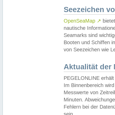
Seezeichen v
OpenSeaMap
↗
biete
nautische Information
Seamarks sind wichtig
Booten und Schiffen i
von Seezeichen wie Le
Aktualität der
PEGELONLINE erhält u
Im Binnenbereich wird 
Messwerte von Zeitreih
Minuten. Abweichungen
Fehlern bei der Daten
sein.