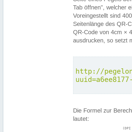
Tab öffnen", welcher 
Voreingestellt sind 4
Seitenlänge des QR-C
QR-Code von 4cm × 4c
ausdrucken, so setzt 
http://pegelo
uuid=a6ee8177
Die Formel zur Berech
lautet:
			(DPI × Druckkantenlänge in cm) ÷ 2,54 = Kantenlänge in Pixel
