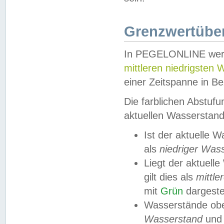
Grenzwertüber
In PEGELONLINE werde
mittleren niedrigsten
einer Zeitspanne in Be
Die farblichen Abstuf
aktuellen Wasserstand
Ist der aktuelle 
als
niedriger Was
Liegt der aktue
gilt dies als
mittle
mit
Grün
dargestel
Wasserstände obe
Wasserstand
und