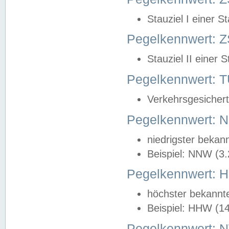
Stauziel I einer S
Pegelkennwert: Z
Stauziel II einer 
Pegelkennwert:
Verkehrsgesichert
Pegelkennwert:
niedrigster bekan
Beispiel: NNW (3
Pegelkennwert:
höchster bekannt
Beispiel: HHW (1
Pegelkennwert: 