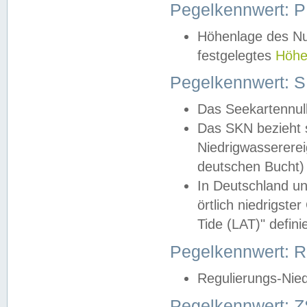
Pegelkennwert: 
Höhenlage des Nul
festgelegtes
Höhe
Pegelkennwert: 
Das Seekartennull
Das SKN bezieht s
Niedrigwassererei
deutschen Bucht) 
In Deutschland un
örtlich niedrigst
Tide (LAT)" definie
Pegelkennwert:
Regulierungs-Nie
Pegelkennwert: Z