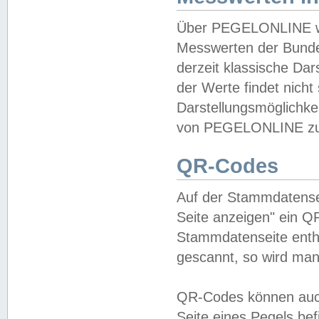
Über PEGELONLINE wer
Messwerten der Bundes
derzeit klassische Da
der Werte findet nicht 
Darstellungsmöglichkei
von PEGELONLINE zu 
QR-Codes
Auf der Stammdatensei
Seite anzeigen" ein Q
Stammdatenseite enthä
gescannt, so wird man
QR-Codes können auc
Seite eines Pegels be