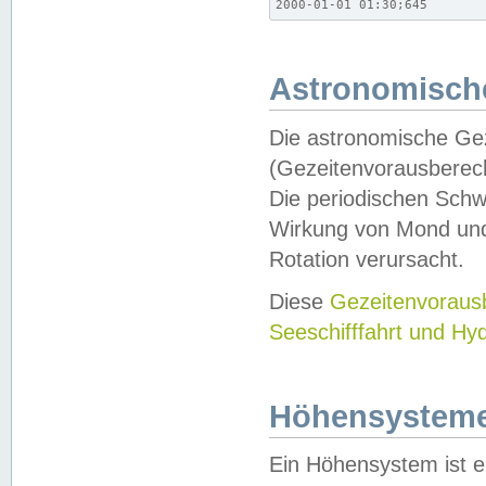
2000-01-01 01:30;645
Astronomische
Die astronomische Gez
(Gezeitenvorausberec
Die periodischen Schw
Wirkung von Mond und
Rotation verursacht.
Diese
Gezeitenvorau
Seeschifffahrt und Hy
Höhensystem
Ein Höhensystem ist e