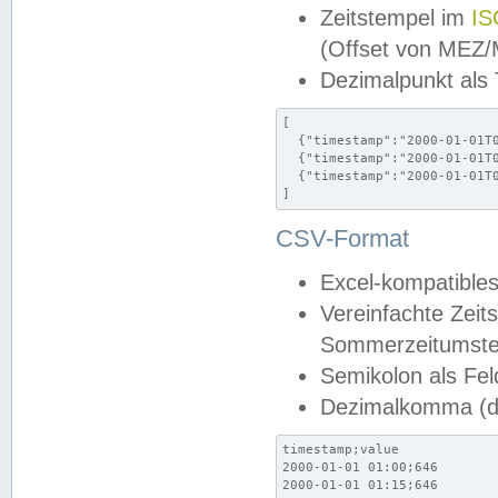
Zeitstempel im
IS
(Offset von MEZ
Dezimalpunkt als
[

  {"timestamp":"2000-01-01T0
  {"timestamp":"2000-01-01T0
  {"timestamp":"2000-01-01T0
]
CSV-Format
Excel-kompatibles
Vereinfachte Zeit
Sommerzeitumstel
Semikolon als Fel
Dezimalkomma (de
timestamp;value

2000-01-01 01:00;646

2000-01-01 01:15;646
