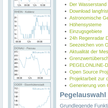
Der Wasserstand
Download langfris
RHEIN - Koblenz
Astronomische Gez
Höhensysteme
Einzugsgebiete
24h Regenradar
Seezeichen von 
DONAU - Passau
Aktualität der Me
Grenzwertübersch
PEGELONLINE-Di
Open Source Projek
Projektarbeit zur
Generierung von 
ODER - Eisenhüttenstadt
Pegelauswahl 
Grundlegende Funkti