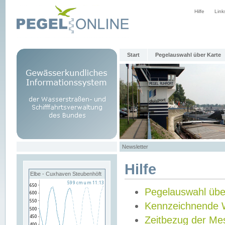
Hilfe
Link
Start
Pegelauswahl über Karte
Newsletter
Hilfe
Elbe - Cuxhaven Steubenhöft
Pegelauswahl übe
Kennzeichnende 
Zeitbezug der Me