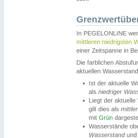
Grenzwertüber
In PEGELONLINE werde
mittleren niedrigsten
einer Zeitspanne in Be
Die farblichen Abstuf
aktuellen Wasserstand
Ist der aktuelle 
als
niedriger Was
Liegt der aktue
gilt dies als
mittle
mit
Grün
dargestel
Wasserstände obe
Wasserstand
und