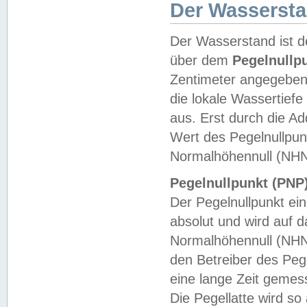
Der Wasserst
Der Wasserstand ist d
über dem
Pegelnullp
Zentimeter angegeben
die lokale Wassertie
aus. Erst durch die A
Wert des Pegelnullpun
Normalhöhennull (NHN
Pegelnullpunkt (PNP)
Der Pegelnullpunkt ei
absolut und wird auf
Normalhöhennull (NHN
den Betreiber des Pege
eine lange Zeit geme
Die Pegellatte wird s