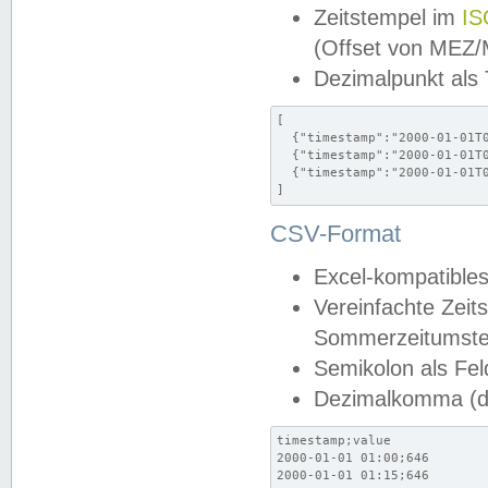
Zeitstempel im
IS
(Offset von MEZ
Dezimalpunkt als
[

  {"timestamp":"2000-01-01T0
  {"timestamp":"2000-01-01T0
  {"timestamp":"2000-01-01T0
]
CSV-Format
Excel-kompatibles
Vereinfachte Zeit
Sommerzeitumstel
Semikolon als Fel
Dezimalkomma (de
timestamp;value

2000-01-01 01:00;646

2000-01-01 01:15;646
