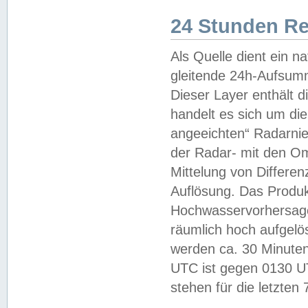
24 Stunden R
Als Quelle dient ein n
gleitende 24h-Aufsum
Dieser Layer enthält
handelt es sich um di
angeeichten“ Radarnie
der Radar- mit den O
Mittelung von Differe
Auflösung. Das Produk
Hochwasservorhersagez
räumlich hoch aufgelö
werden ca. 30 Minuten
UTC ist gegen 0130 UTC
stehen für die letzten