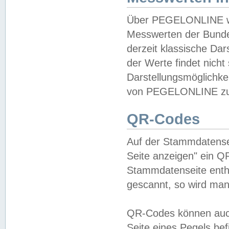
Über PEGELONLINE wer
Messwerten der Bundes
derzeit klassische Da
der Werte findet nicht 
Darstellungsmöglichkei
von PEGELONLINE zu 
QR-Codes
Auf der Stammdatensei
Seite anzeigen" ein Q
Stammdatenseite enthä
gescannt, so wird man
QR-Codes können auc
Seite eines Pegels be