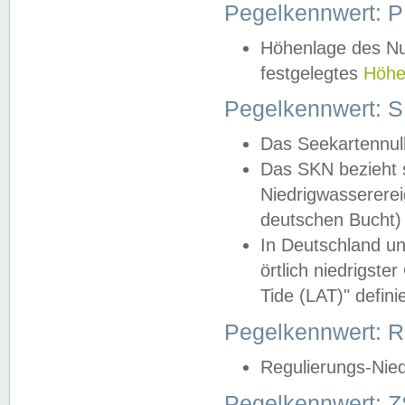
Pegelkennwert: 
Höhenlage des Nul
festgelegtes
Höhe
Pegelkennwert: 
Das Seekartennull
Das SKN bezieht s
Niedrigwassererei
deutschen Bucht) 
In Deutschland un
örtlich niedrigst
Tide (LAT)" definie
Pegelkennwert:
Regulierungs-Nie
Pegelkennwert: Z