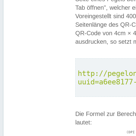
Tab öffnen", welcher 
Voreingestellt sind 4
Seitenlänge des QR-C
QR-Code von 4cm × 4c
ausdrucken, so setzt 
http://pegelo
uuid=a6ee8177
Die Formel zur Berech
lautet:
			(DPI × Druckkantenlänge in cm) ÷ 2,54 = Kantenlänge in Pixel
