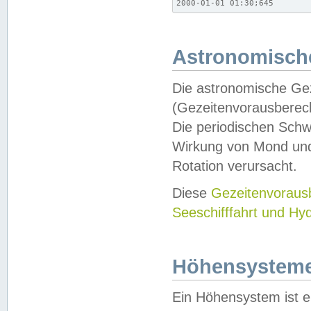
2000-01-01 01:30;645
Astronomische
Die astronomische Gez
(Gezeitenvorausberec
Die periodischen Schw
Wirkung von Mond und
Rotation verursacht.
Diese
Gezeitenvorau
Seeschifffahrt und Hy
Höhensystem
Ein Höhensystem ist e