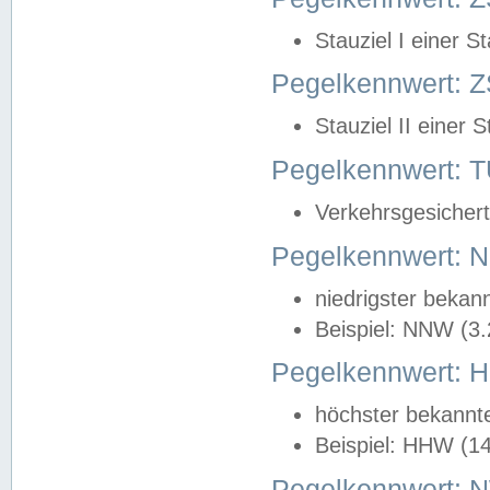
Stauziel I einer S
Pegelkennwert: Z
Stauziel II einer 
Pegelkennwert:
Verkehrsgesichert
Pegelkennwert:
niedrigster bekan
Beispiel: NNW (3
Pegelkennwert:
höchster bekannt
Beispiel: HHW (1
Pegelkennwert: 