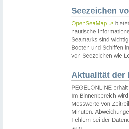
Seezeichen v
OpenSeaMap
↗
biete
nautische Information
Seamarks sind wichtig
Booten und Schiffen i
von Seezeichen wie Le
Aktualität der
PEGELONLINE erhält u
Im Binnenbereich wird 
Messwerte von Zeitreih
Minuten. Abweichungen
Fehlern bei der Daten
sein.