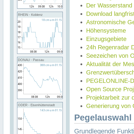
Der Wasserstand
Download langfris
RHEIN - Koblenz
Astronomische Gez
Höhensysteme
Einzugsgebiete
24h Regenradar
Seezeichen von 
DONAU - Passau
Aktualität der Me
Grenzwertübersch
PEGELONLINE-Di
Open Source Projek
Projektarbeit zur
Generierung von 
ODER - Eisenhüttenstadt
Pegelauswahl 
Grundlegende Funkti