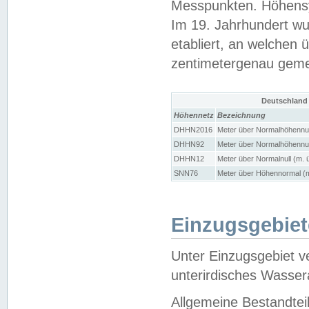
Messpunkten. Höhensy
Im 19. Jahrhundert wu
etabliert, an welchen 
zentimetergenau gem
Deutschland
Höhennetz
Bezeichnung
DHHN2016
Meter über Normalhöhennul
DHHN92
Meter über Normalhöhennul
DHHN12
Meter über Normalnull (m. 
SNN76
Meter über Höhennormal (m
Einzugsgebiet
Unter Einzugsgebiet v
unterirdisches Wasser
Allgemeine Bestandtei