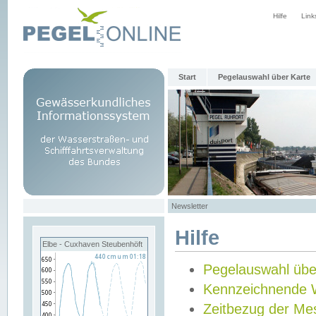
Hilfe
Link
Start
Pegelauswahl über Karte
Newsletter
Hilfe
Elbe - Cuxhaven Steubenhöft
Pegelauswahl übe
Kennzeichnende 
Zeitbezug der Me